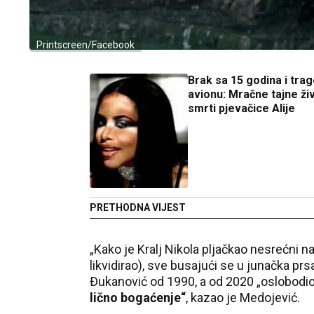
Printscreen/Facebook
Brak sa 15 godina i trag
avionu: Mračne tajne živ
smrti pjevačice Alije
PRETHODNA VIJEST
„Kako je Kralj Nikola pljačkao nesrećni na
likvidirao), sve busajući se u junačka prs
Đukanović od 1990, a od 2020 „oslobodio
lično bogaćenje“
, kazao je Medojević.