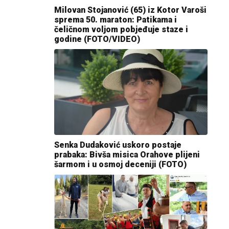
Milovan Stojanović (65) iz Kotor Varoši
sprema 50. maraton: Patikama i
čeličnom voljom pobjeđuje staze i
godine (FOTO/VIDEO)
Senka Dudaković uskoro postaje
prabaka: Bivša misica Orahove plijeni
šarmom i u osmoj deceniji (FOTO)