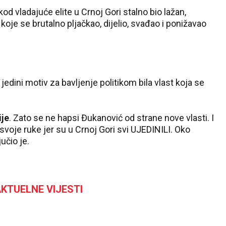
od vladajuće elite u Crnoj Gori stalno bio lažan,
 koje se brutalno pljačkao, dijelio, svađao i ponižavao
jedini motiv za bavljenje politikom bila vlast koja se
ije
. Zato se ne hapsi Đukanović od strane nove vlasti. I
svoje ruke jer su u Crnoj Gori svi UJEDINILI. Oko
jučio je.
KTUELNE VIJESTI