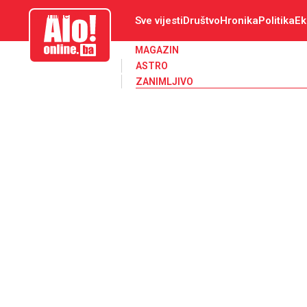
aloonline.ba
Sve vijesti
Društvo
Hronika
Politika
Ek
MAGAZIN
ASTRO
ZANIMLJIVO