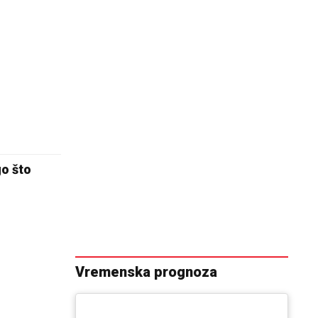
go što
Vremenska prognoza