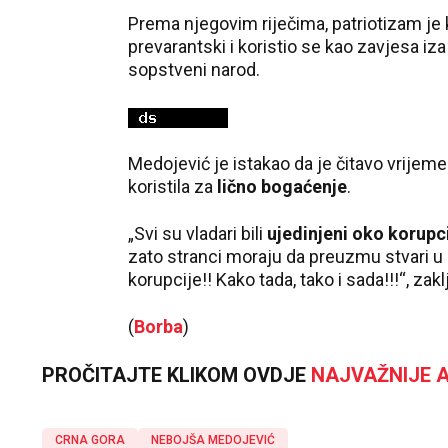
Prema njegovim riječima, patriotizam je k
prevarantski i koristio se kao zavjesa iza
sopstveni narod.
Medojević je istakao da je čitavo vrijeme 
koristila za
lično bogaćenje
.
„Svi su vladari bili
ujedinjeni oko korupc
zato stranci moraju da preuzmu stvari u 
korupcije!! Kako tada, tako i sada!!!“, zakl
(
Borba
)
PROČITAJTE KLIKOM OVDJE
NAJVAŽNIJE A
CRNA GORA
NEBOJŠA MEDOJEVIĆ