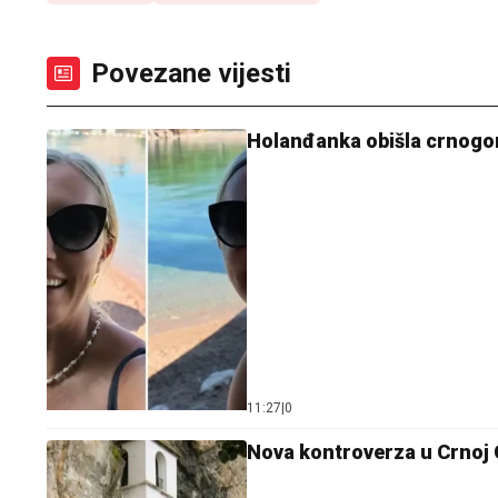
Povezane vijesti
Holanđanka obišla crnogors
11:27
|
0
Nova kontroverza u Crnoj G