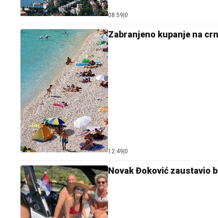
08:59
|
0
Zabranjeno kupanje na crn
12:49
|
0
Novak Đoković zaustavio b