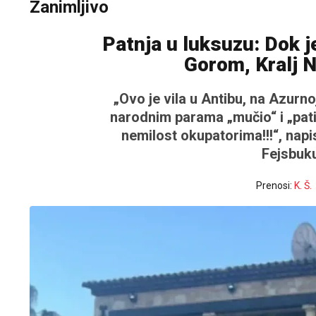
Zanimljivo
Patnja u luksuzu: Dok j
Gorom, Kralj Ni
„Ovo je vila u Antibu, na Azurno
narodnim parama „mučio“ i „pati
nemilost okupatorima!!!“, nap
Fejsbuku,
Prenosi:
K. Š.