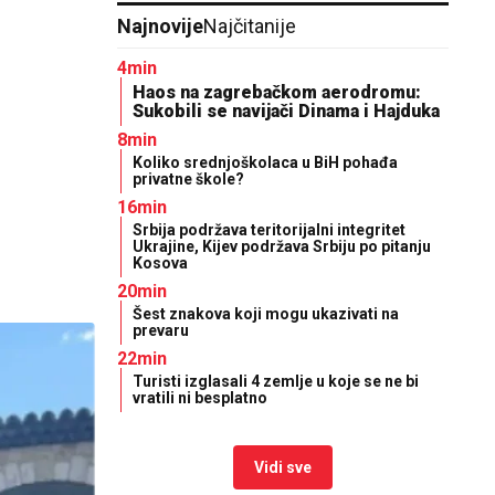
Najnovije
Najčitanije
4min
Haos na zagrebačkom aerodromu:
Sukobili se navijači Dinama i Hajduka
8min
Koliko srednjoškolaca u BiH pohađa
privatne škole?
16min
Srbija podržava teritorijalni integritet
Ukrajine, Kijev podržava Srbiju po pitanju
Kosova
20min
Šest znakova koji mogu ukazivati na
prevaru
22min
Turisti izglasali 4 zemlje u koje se ne bi
vratili ni besplatno
Vidi sve