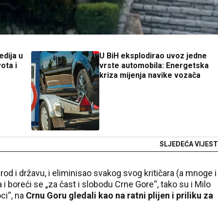
edija u
U BiH eksplodirao uvoz jedne
ota i
vrste automobila: Energetska
kriza mijenja navike vozača
SLJEDEĆA VIJEST
rod i državu, i eliminisao svakog svog kritičara (a mnoge i
a i boreći se „za čast i slobodu Crne Gore“, tako su i Milo
ci“, na
Crnu Goru gledali kao na ratni plijen i priliku za