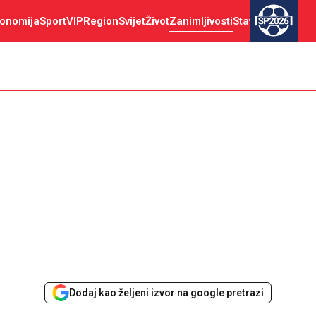
onomija
Sport
VIP
Region
Svijet
Život
Zanimljivosti
Stav
SP2026
Dodaj kao željeni izvor na google pretrazi