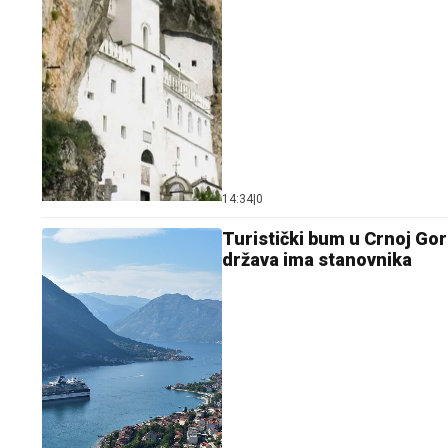
14:34
|
0
Turistički bum u Crnoj Gor
država ima stanovnika