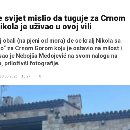
e svijet mislio da tuguje za Crnom
kola je uživao u ovoj vili
j obali (na pjeni od mora) đe se kralj Nikola sa
o“ za Crnom Gorom koju je ostavio na milost i
isao je Nebojša Medojević na svom nalogu na
 priloživši fotografije.
20.05.2026.
13:27
0