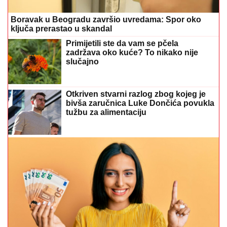
Boravak u Beogradu završio uvredama: Spor oko
ključa prerastao u skandal
Primijetili ste da vam se pčela
zadržava oko kuće? To nikako nije
slučajno
Otkriven stvarni razlog zbog kojeg je
bivša zaručnica Luke Dončića povukla
tužbu za alimentaciju