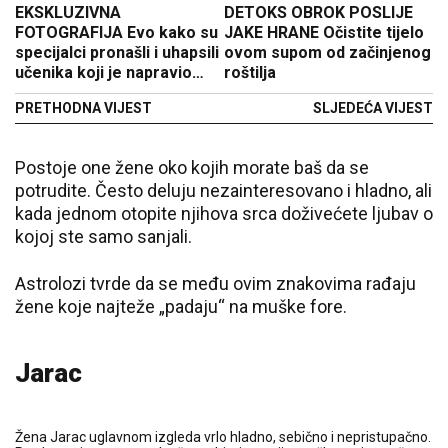
EKSKLUZIVNA
DETOKS OBROK POSLIJE
FOTOGRAFIJA Evo kako su
JAKE HRANE Očistite tijelo
specijalci pronašli i uhapsili
ovom supom od začinjenog
učenika koji je napravio
roštilja
masakr na Vračaru (FOTO)
PRETHODNA VIJEST
SLJEDEĆA VIJEST
Postoje one žene oko kojih morate baš da se
potrudite. Često deluju nezainteresovano i hladno, ali
kada jednom otopite njihova srca doživećete ljubav o
kojoj ste samo sanjali.
Astrolozi tvrde da se među ovim znakovima rađaju
žene koje najteže „padaju“ na muške fore.
Jarac
Žena Jarac uglavnom izgleda vrlo hladno, sebično i nepristupačno.