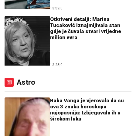
13:59
|
0
Otkriveni detalji: Marina
Tucaković iznajmljivala stan
gdje je čuvala stvari vrijedne
milion evra
13:25
|
0
Astro
Baba Vanga je vjerovala da su
ova 3 znaka horoskopa
najopasnija: Izbjegavala ih u
širokom luku