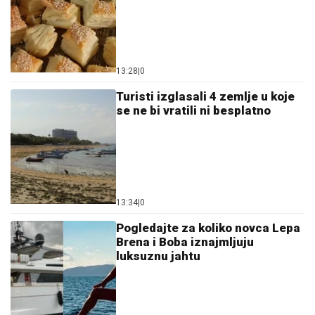
13:28
|
0
Turisti izglasali 4 zemlje u koje
se ne bi vratili ni besplatno
13:34
|
0
Pogledajte za koliko novca Lepa
Brena i Boba iznajmljuju
luksuznu jahtu