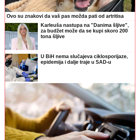
Ovo su znakovi da vaš pas možda pati od artritisa
Karleuša nastupa na "Danima šljive",
za budžet može da se kupi skoro 200
tona šljive
U BiH nema slučajeva ciklosporijaze,
epidemija i dalje traje u SAD-u