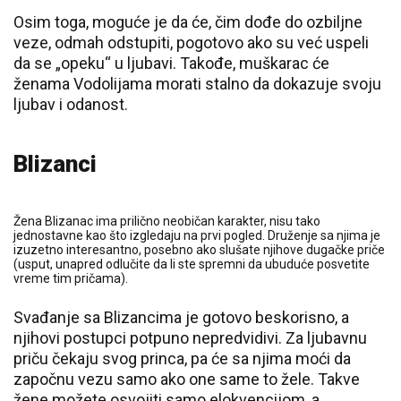
Osim toga, moguće je da će, čim dođe do ozbiljne
veze, odmah odstupiti, pogotovo ako su već uspeli
da se „opeku“ u ljubavi. Takođe, muškarac će
ženama Vodolijama morati stalno da dokazuje svoju
ljubav i odanost.
Blizanci
Žena Blizanac ima prilično neobičan karakter, nisu tako
jednostavne kao što izgledaju na prvi pogled. Druženje sa njima je
izuzetno interesantno, posebno ako slušate njihove dugačke priče
(usput, unapred odlučite da li ste spremni da ubuduće posvetite
vreme tim pričama).
Svađanje sa Blizancima je gotovo beskorisno, a
njihovi postupci potpuno nepredvidivi. Za ljubavnu
priču čekaju svog princa, pa će sa njima moći da
započnu vezu samo ako one same to žele. Takve
žene možete osvojiti samo elokvencijom, a