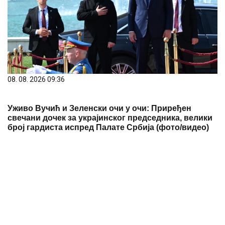
08. 08. 2026 09:36
Уживо Вучић и Зеленски очи у очи: Приређен
свечани дочек за украјинског председника, велики
број гардиста испред Палате Србија (фото/видео)