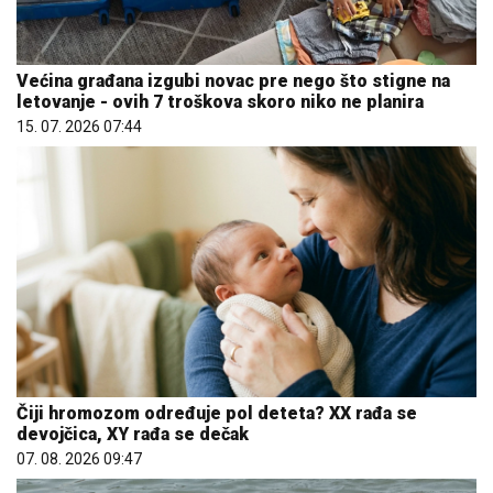
Većina građana izgubi novac pre nego što stigne na
letovanje - ovih 7 troškova skoro niko ne planira
15. 07. 2026 07:44
Čiji hromozom određuje pol deteta? XX rađa se
devojčica, XY rađa se dečak
07. 08. 2026 09:47