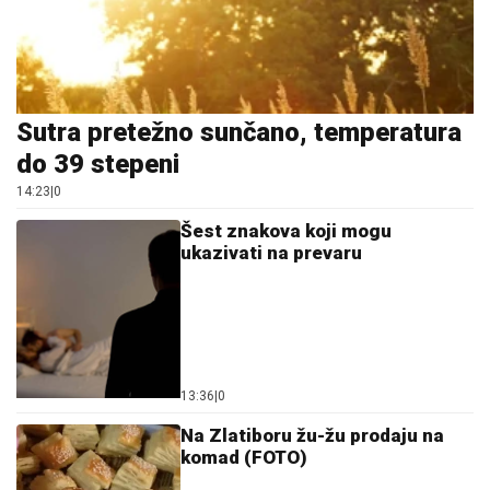
Sutra pretežno sunčano, temperatura
do 39 stepeni
14:23
|
0
Šest znakova koji mogu
ukazivati na prevaru
13:36
|
0
Na Zlatiboru žu-žu prodaju na
komad (FOTO)