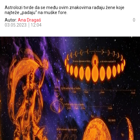
Astrolozi tvrde da se među ovim znakovima rađaju žene koje
najteže „padaju“ na muške fore.
Autor:
Ana Dragaš
0
03.05.2023.
12:04