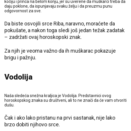
kočiju i princa na belom konju, jer su uverene da muškarci treba da
daju poklone, da ispunjavaju svaku želju i da preuzmu punu
odgovornost za sve.
Da biste osvojili srce Riba, naravno, moraćete da
pokušate, a nakon toga sledi još jedan težak zadatak
– zadržati ovaj horoskopski znak.
Za njih je veoma važno da ih muškarac pokazuje
brigu i pažnju.
Vodolija
Naša sledeća snežna kraljica je Vodolija. Predstavnici ovog
horoskopskog znaka su društveni, ali to ne znači da će vam otvoriti
dušu.
Čak i ako lako pristanu na prvi sastanak, nije lako
brzo dobiti njihovo srce.