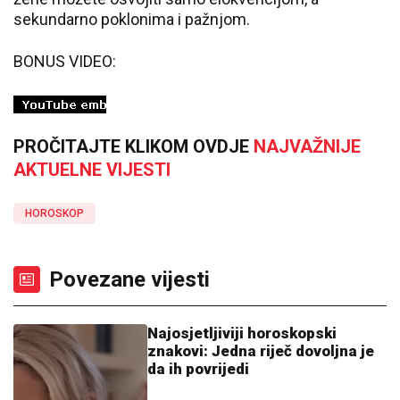
sekundarno poklonima i pažnjom.
BONUS VIDEO:
PROČITAJTE KLIKOM OVDJE
NAJVAŽNIJE
AKTUELNE VIJESTI
HOROSKOP
Povezane vijesti
Najosjetljiviji horoskopski
znakovi: Jedna riječ dovoljna je
da ih povrijedi