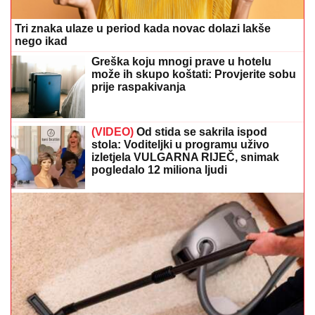
Tri znaka ulaze u period kada novac dolazi lakše
nego ikad
Greška koju mnogi prave u hotelu
može ih skupo koštati: Provjerite sobu
prije raspakivanja
(VIDEO)
Od stida se sakrila ispod
stola: Voditeljki u programu uživo
izletjela VULGARNA RIJEČ, snimak
pogledalo 12 miliona ljudi