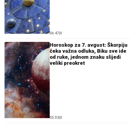
06:47
|
0
Horoskop za 7. avgust: Škorpiju
čeka važna odluka, Biku sve ide
od ruke, jednom znaku slijedi
veliki preokret
05:03
|
0