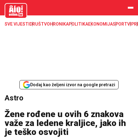
aloonline.b
a
SVE VIJESTI
DRUŠTVO
HRONIKA
POLITIKA
EKONOMIJA
SPORT
VIP
R
Dodaj kao željeni izvor na google pretrazi
Astro
Žene rođene u ovih 6 znakova
važe za ledene kraljice, jako ih
je teško osvojiti