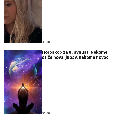
08:00
|
0
Horoskop za 8. avgust: Nekome
stiže nova ljubav, nekome novac
06:00
|
0