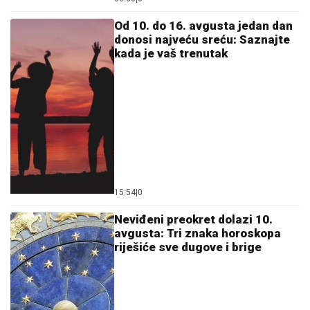
Od 10. do 16. avgusta jedan dan
donosi najveću sreću: Saznajte
kada je vaš trenutak
15:54
|
0
Neviđeni preokret dolazi 10.
avgusta: Tri znaka horoskopa
riješiće sve dugove i brige