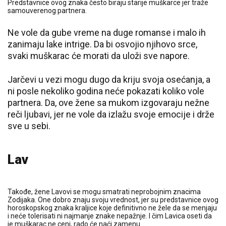
Predstavnice ovog znaka često biraju starije muškarce jer traže
samouverenog partnera.
Ne vole da gube vreme na duge romanse i malo ih
zanimaju lake intrige. Da bi osvojio njihovo srce,
svaki muškarac će morati da uloži sve napore.
Jarčevi u vezi mogu dugo da kriju svoja osećanja, a
ni posle nekoliko godina neće pokazati koliko vole
partnera. Da, ove žene sa mukom izgovaraju nežne
reči ljubavi, jer ne vole da izlažu svoje emocije i drže
sve u sebi.
Lav
Takođe, žene Lavovi se mogu smatrati neprobojnim znacima
Zodijaka. One dobro znaju svoju vrednost, jer su predstavnice ovog
horoskopskog znaka kraljice koje definitivno ne žele da se menjaju
i neće tolerisati ni najmanje znake nepažnje. I čim Lavica oseti da
je muškarac ne ceni, rado će naći zamenu.