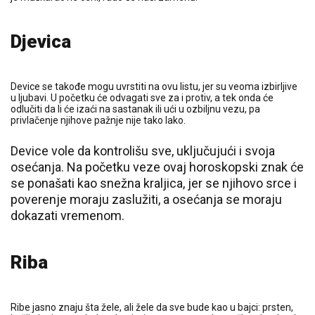
Djevica
Device se takođe mogu uvrstiti na ovu listu, jer su veoma izbirljive
u ljubavi. U početku će odvagati sve za i protiv, a tek onda će
odlučiti da li će izaći na sastanak ili ući u ozbiljnu vezu, pa
privlačenje njihove pažnje nije tako lako.
Device vole da kontrolišu sve, uključujući i svoja
osećanja. Na početku veze ovaj horoskopski znak će
se ponašati kao snežna kraljica, jer se njihovo srce i
poverenje moraju zaslužiti, a osećanja se moraju
dokazati vremenom.
Riba
Ribe jasno znaju šta žele, ali žele da sve bude kao u bajci: prsten,