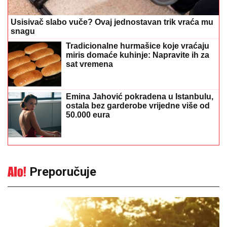
Usisivač slabo vuče? Ovaj jednostavan trik vraća mu
snagu
Tradicionalne hurmašice koje vraćaju
miris domaće kuhinje: Napravite ih za
sat vremena
Emina Jahović pokradena u Istanbulu,
ostala bez garderobe vrijedne više od
50.000 eura
Preporučuje