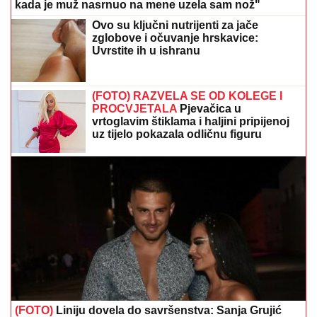
vrtoglavim štiklama i haljini pripijenoj
uz tijelo pokazala odličnu figuru
(FOTO)
Liniju dovela do savršenstva: Sanja Grujić
raskinula sa Markom Stefanovićem, pa pokazala
izvajano tijelo
Božo Vrećo pokazao oca koji je
tragično preminuo