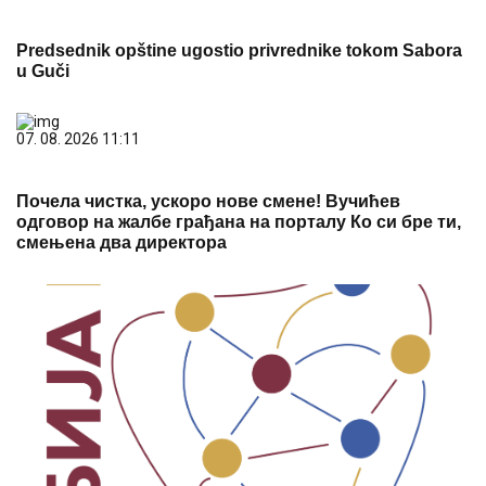
Почела чистка, ускоро нове смене! Вучићев
одговор на жалбе грађана на порталу Ко си бре ти,
смењена два директора
08. 08. 2026 10:13
Политика приватности