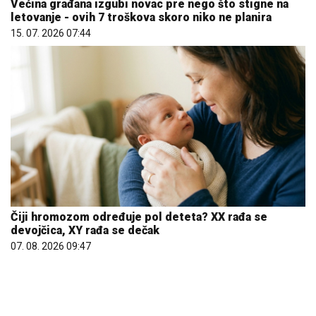
Čiji hromozom određuje pol deteta? XX rađa se
devojčica, XY rađa se dečak
07. 08. 2026 09:47