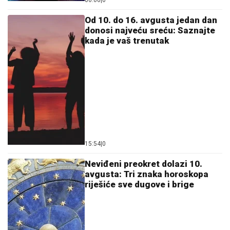
06:00
|
0
Od 10. do 16. avgusta jedan dan
donosi najveću sreću: Saznajte
kada je vaš trenutak
15:54
|
0
Neviđeni preokret dolazi 10.
avgusta: Tri znaka horoskopa
riješiće sve dugove i brige