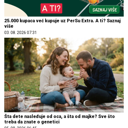
25.000 kupaca već kupuje uz PerSu Extra. A ti? Saznaj
više
03. 08. 2026 07:31
Šta dete nasleđuje od oca, a šta od majke? Sve što
treba da znate o genetici
05. 08. 2026 06:45