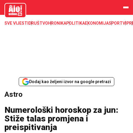
aloonline.b
a
SVE VIJESTI
DRUŠTVO
HRONIKA
POLITIKA
EKONOMIJA
SPORT
VIP
R
Dodaj kao željeni izvor na google pretrazi
Astro
Numerološki horoskop za jun:
Stiže talas promjena i
preispitivanja