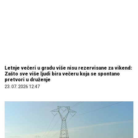
Letnje večeri u gradu više nisu rezervisane za vikend:
Zašto sve više ljudi bira večeru koja se spontano
pretvori u druženje
23. 07. 2026 12:47
08. 08. 2026 10:30
"Трошимо струју као зими, морамо да пронађемо