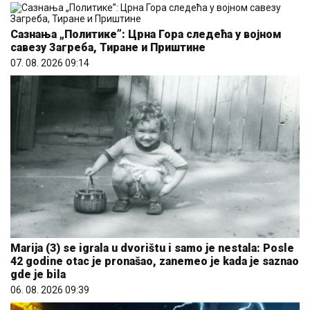
Сазнања „Политике”: Црна Гора следећа у војном
савезу Загреба, Тиране и Приштине
07. 08. 2026 09:14
Marija (3) se igrala u dvorištu i samo je nestala: Posle
42 godine otac je pronašao, zanemeo je kada je saznao
gde je bila
06. 08. 2026 09:39