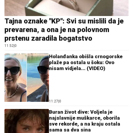
Holanđanka obišla crnogorske
plaže pa ostala u šoku: Ovo
nisam vidjela... (VIDEO)
11:27
|
0
Buran život dive: Voljela je
najslavnije muškarce, oborila
sve rekorde, a na kraju ostala
sama sa dva sina
11:45
|
0
Baba Vanga je vjerovala da su
ova 3 znaka horoskopa