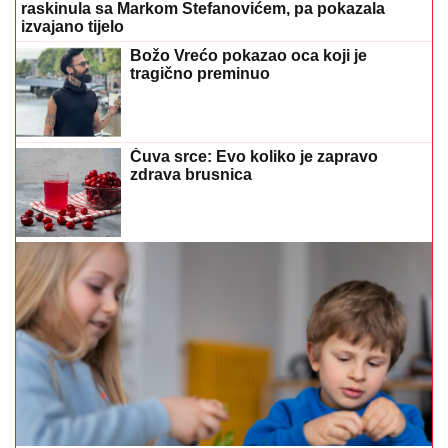
Čuva srce: Evo koliko je zapravo
zdrava brusnica
Nutricionisti otkrili najbolje međuobroke za djecu
Tikvice punjene sirom iz rerne: Letnji
ručak koji se brzo pravi
PODIGLA SE BURA
Srpkinja koja radi