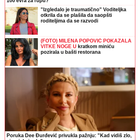
pozirala u bašti restorana
Poruka Dee Đurđević privukla pažnju: "Kad vidiš zlo,
vjeruj da je zlo"
Bademovo ulje ima više koristi nego
što mislite
Važno je znati: Ako putujete avionom,
ovu grešku sa hranom pravi skoro