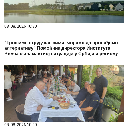
алтернативу" Помоћник директора Института
Винча о аламантној ситуацији у Србији и региону
08. 08. 2026 10:20
Predsednik opštine ugostio privrednike tokom Sabora
u Guči
07. 08. 2026 11:11