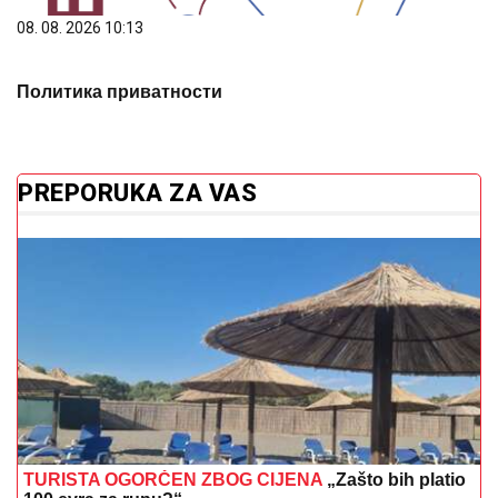
PREPORUKA ZA VAS
TURISTA OGORČEN ZBOG CIJENA
„Zašto bih platio
100 evra za rupu?“
"Izgledalo je traumatično" Voditeljka
otkrila da se plašila da saopšti
roditeljima da se razvodi
(FOTO) MILENA POPOVIĆ POKAZALA
VITKE NOGE U
kratkom miniću