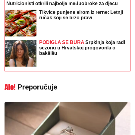
sezonu u Hrvatskoj progovorila o
bakšišu
Preporučuje
Tajna oznake "KP": Svi su mislili da je
prevarena, a ona je na polovnom
prstenu zaradila bogatstvo
11:52
|
0