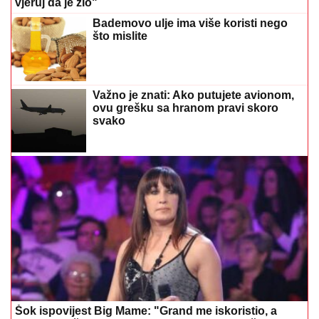
svako
Šok ispovijest Big Mame: "Grand me iskoristio, a
kada je muž nasrnuo na mene uzela sam nož"
Ovo su ključni nutrijenti za jače
zglobove i očuvanje hrskavice:
Uvrstite ih u ishranu
(FOTO) RAZVELA SE OD KOLEGE I
PROCVJETALA
Pjevačica u