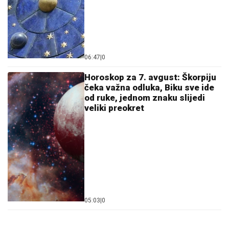
06:47
|
0
Horoskop za 7. avgust: Škorpiju
čeka važna odluka, Biku sve ide
od ruke, jednom znaku slijedi
veliki preokret
05:03
|
0