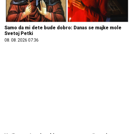
Samo da mi dete bude dobro: Danas se majke mole
Svetoj Petki
08. 08. 2026 07:36
Većina građana izgubi novac pre nego što stigne na
letovanje - ovih 7 troškova skoro niko ne planira
15. 07. 2026 07:44