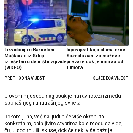
Likvidacija u Barseloni:
Ispovijest koja slama srce:
Muškarac iz Srbije
Saznala sam za muževe
izrešetan u dvorištu zgrade
prevare dok je umirao od
(VIDEO)
tumora
PRETHODNA VIJEST
SLJEDEĆA VIJEST
U ovom mjesecu naglasak je na ravnoteži između
spoljašnjeg i unutrašnjeg svijeta.
Tokom juna, većina ljudi biće više okrenuta
konkretnim, opipljivim stvarima koje mogu da vide,
čuju, dodirnu ili iskuse, dok će neki više pažnje