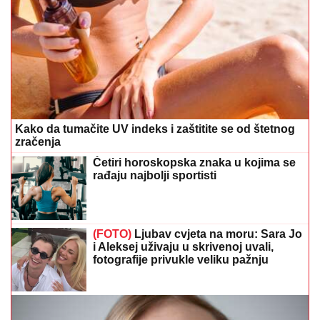
Kako da tumačite UV indeks i zaštitite se od štetnog
zračenja
Četiri horoskopska znaka u kojima se
rađaju najbolji sportisti
(FOTO)
Ljubav cvjeta na moru: Sara Jo
i Aleksej uživaju u skrivenoj uvali,
fotografije privukle veliku pažnju