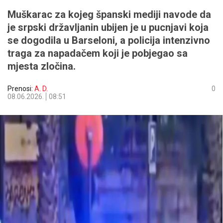
Muškarac za kojeg španski mediji navode da
je srpski državljanin ubijen je u pucnjavi koja
se dogodila u Barseloni, a policija intenzivno
traga za napadačem koji je pobjegao sa
mjesta zločina.
Prenosi:
A. D.
0
08.06.2026.
08:51