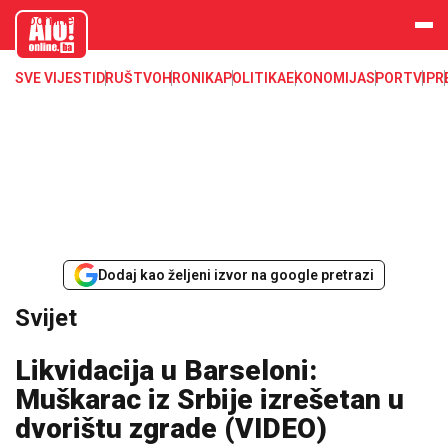
aloonline.b
a
SVE VIJESTI
DRUŠTVO
HRONIKA
POLITIKA
EKONOMIJA
SPORT
VIP
R
Dodaj kao željeni izvor na google pretrazi
Svijet
Likvidacija u Barseloni:
Muškarac iz Srbije izrešetan u
dvorištu zgrade (VIDEO)