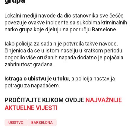
grupa
Lokalni mediji navode da dio stanovnika sve češće
povezuje ovakve incidente sa sukobima kriminalnih i
narko grupa koje djeluju na području Barselone.
Iako policija za sada nije potvrdila takve navode,
činjenica da se u istom naselju u kratkom periodu
dogodilo više oružanih napada dodatno je pojačala
zabrinutost građana.
Istraga o ubistvu je u toku,
a policija nastavlja
potragu za napadačem.
PROČITAJTE KLIKOM OVDJE
NAJVAŽNIJE
AKTUELNE VIJESTI
UBISTVO
BARSELONA