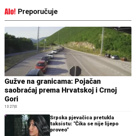
Preporučuje
Gužve na granicama: Pojačan
saobraćaj prema Hrvatskoj i Crnoj
Gori
13:27
|
0
Srpska pjevačica pretukla
taksistu: "Čika se nije lijepo
proveo"