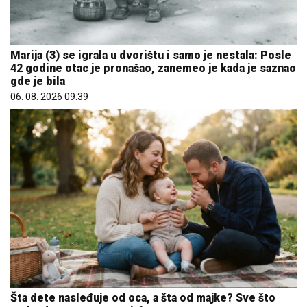
Marija (3) se igrala u dvorištu i samo je nestala: Posle
42 godine otac je pronašao, zanemeo je kada je saznao
gde je bila
06. 08. 2026 09:39
Šta dete nasleđuje od oca, a šta od majke? Sve što