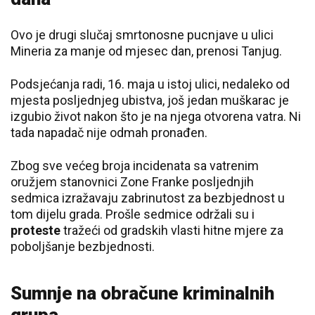
Ovo je drugi slučaj smrtonosne pucnjave u ulici
Mineria za manje od mjesec dan, prenosi Tanjug.
Podsjećanja radi, 16. maja u istoj ulici, nedaleko od
mjesta posljednjeg ubistva, još jedan muškarac je
izgubio život nakon što je na njega otvorena vatra. Ni
tada napadač nije odmah pronađen.
Zbog sve većeg broja incidenata sa vatrenim
oružjem stanovnici Zone Franke posljednjih
sedmica izražavaju zabrinutost za bezbjednost u
tom dijelu grada. Prošle sedmice održali su i
proteste
tražeći od gradskih vlasti hitne mjere za
poboljšanje bezbjednosti.
Sumnje na obračune kriminalnih