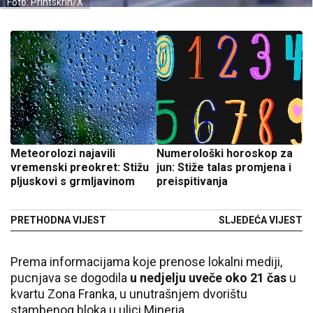
Foto: Printskrin/X
Meteorolozi najavili
Numerološki horoskop za
vremenski preokret: Stižu
jun: Stiže talas promjena i
pljuskovi s grmljavinom
preispitivanja
PRETHODNA VIJEST
SLJEDEĆA VIJEST
Prema informacijama koje prenose lokalni mediji,
pucnjava se dogodila
u nedjelju uveče oko 21 čas
u
kvartu Zona Franka, u unutrašnjem dvorištu
stambenog bloka u ulici Mineria.