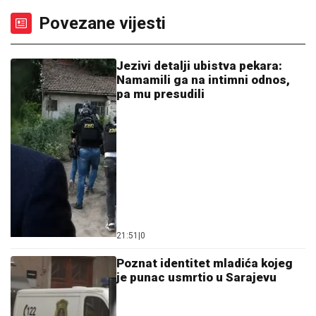
Povezane vijesti
Jezivi detalji ubistva pekara:
Namamili ga na intimni odnos,
pa mu presudili
21:51
|
0
Poznat identitet mladića kojeg
je punac usmrtio u Sarajevu