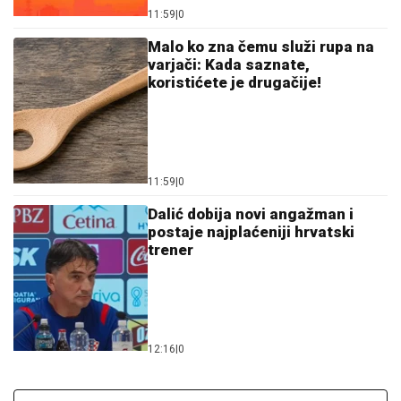
11:59
|
0
Malo ko zna čemu služi rupa na
varjači: Kada saznate,
koristićete je drugačije!
11:59
|
0
Dalić dobija novi angažman i
postaje najplaćeniji hrvatski
trener
12:16
|
0