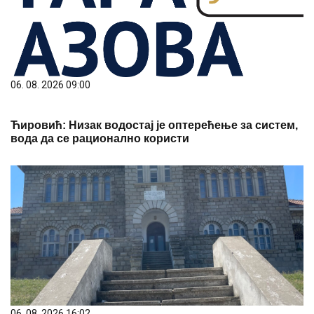
06. 08. 2026 09:00
Ћировић: Низак водостај је оптерећење за систем,
вода да се рационално користи
06. 08. 2026 16:02