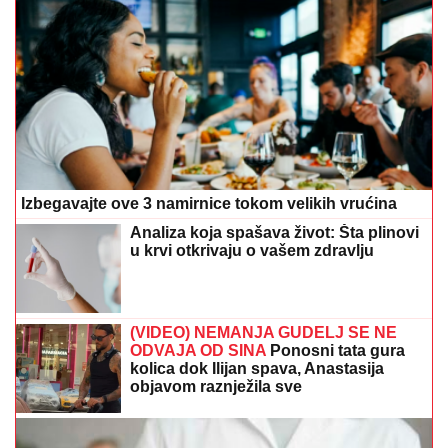
Izbegavajte ove 3 namirnice tokom velikih vrućina
Analiza koja spašava život: Šta plinovi
u krvi otkrivaju o vašem zdravlju
(VIDEO) NEMANJA GUDELJ SE NE
ODVAJA OD SINA
Ponosni tata gura
kolica dok Ilijan spava, Anastasija
objavom raznježila sve