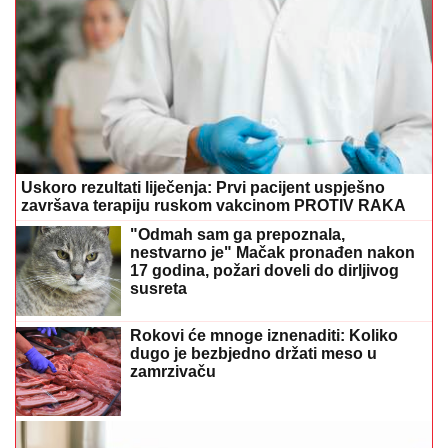
Uskoro rezultati liječenja: Prvi pacijent uspješno
završava terapiju ruskom vakcinom PROTIV RAKA
"Odmah sam ga prepoznala,
nestvarno je" Mačak pronađen nakon
17 godina, požari doveli do dirljivog
susreta
Rokovi će mnoge iznenaditi: Koliko
dugo je bezbjedno držati meso u
zamrzivaču