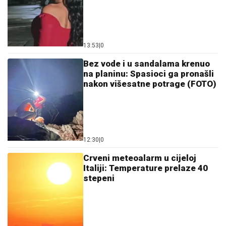
13:53
|
0
Bez vode i u sandalama krenuo
na planinu: Spasioci ga pronašli
nakon višesatne potrage (FOTO)
12:30
|
0
Crveni meteoalarm u cijeloj
Italiji: Temperature prelaze 40
stepeni