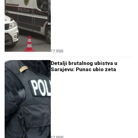
17:05
|
0
Detalji brutalnog ubistva u
Sarajevu: Punac ubio zeta
12:06
|
0