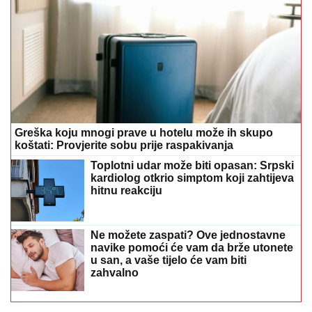
Greška koju mnogi prave u hotelu može ih skupo
koštati: Provjerite sobu prije raspakivanja
Toplotni udar može biti opasan: Srpski
kardiolog otkrio simptom koji zahtijeva
hitnu reakciju
Ne možete zaspati? Ove jednostavne
navike pomoći će vam da brže utonete
u san, a vaše tijelo će vam biti
zahvalno