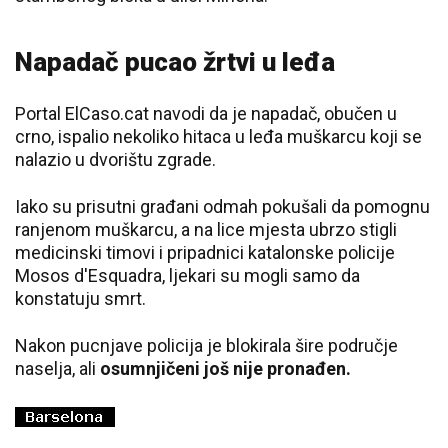
Napadač pucao žrtvi u leđa
Portal ElCaso.cat navodi da je napadač, obučen u
crno, ispalio nekoliko hitaca u leđa muškarcu koji se
nalazio u dvorištu zgrade.
Iako su prisutni građani odmah pokušali da pomognu
ranjenom muškarcu, a na lice mjesta ubrzo stigli
medicinski timovi i pripadnici katalonske policije
Mosos d'Esquadra, ljekari su mogli samo da
konstatuju smrt.
Nakon pucnjave policija je blokirala šire područje
naselja, ali
osumnjičeni još nije pronađen.