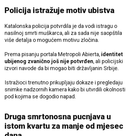
Policija istražuje motiv ubistva
Katalonska policija potvrdila je da vodi istragu o
nasilnoj smrti muškarca, ali za sada nije saopštila
više detalja o mogućem motivu zločina.
Prema pisanju portala Metropoli Abierta,
identitet
ubijenog zvanično još nije potvrđen
, ali policijski
izvori navode da bi mogao biti državljanin Srbije.
Istražioci trenutno prikupljaju dokaze i pregledaju
snimke nadzornih kamera kako bi utvrdili okolnosti
pod kojima se dogodio napad.
Druga smrtonosna pucnjava u
istom kvartu za manje od mjesec
dana