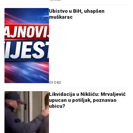
Ubistvo u BiH, uhapšen
muškarac
09:04
|
0
Likvidacija u Nikšiću: Mrvaljević
upucan u potiljak, poznavao
ubicu?