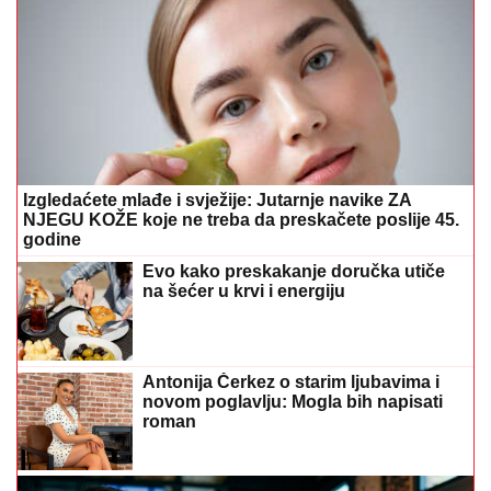
Izgledaćete mlađe i svježije: Jutarnje navike ZA
NJEGU KOŽE koje ne treba da preskačete poslije 45.
godine
Evo kako preskakanje doručka utiče
na šećer u krvi i energiju
Antonija Čerkez o starim ljubavima i
novom poglavlju: Mogla bih napisati
roman