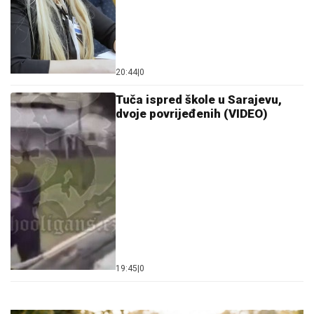
20:44
|
0
Tuča ispred škole u Sarajevu,
dvoje povrijeđenih (VIDEO)
19:45
|
0