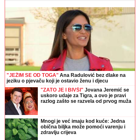
"JEŽIM SE OD TOGA"
Ana Radulović bez dlake na
jeziku o pjevaču koji je ostavio ženu i djecu
"ZATO JE I BIVŠI"
Jovana Jeremić se
uskoro udaje za Tigra, a ovo je pravi
razlog zašto se razvela od prvog muža
Mnogi je već imaju kod kuće: Jedna
obična biljka može pomoći varenju i
zdravlju crijeva