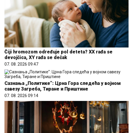
Čiji hromozom određuje pol deteta? XX rađa se
devojčica, XY rađa se dečak
07. 08. 2026 09:47
Сазнања „Политике”: Црна Гора следећа у војном
савезу Загреба, Тиране и Приштине
07. 08. 2026 09:14