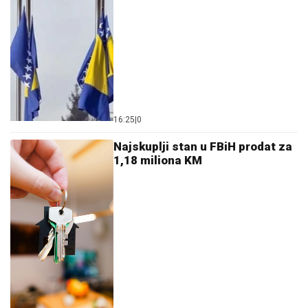
16:25
|
0
Najskuplji stan u FBiH prodat za
1,18 miliona KM