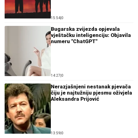
15:54
|
0
Bugarska zvijezda opjevala
vještačku inteligenciju: Objavila
numeru "ChatGPT"
14:27
|
0
Nerazjašnjeni nestanak pjevača
čiju je najtužniju pjesmu oživjela
Aleksandra Prijović
13:59
|
0