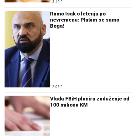
13:40
|
0
Ramo Isak o letenju po
nevremenu: Plašim se samo
Boga!
12:03
|
0
Vlada FBiH planira zaduženje od
100 miliona KM