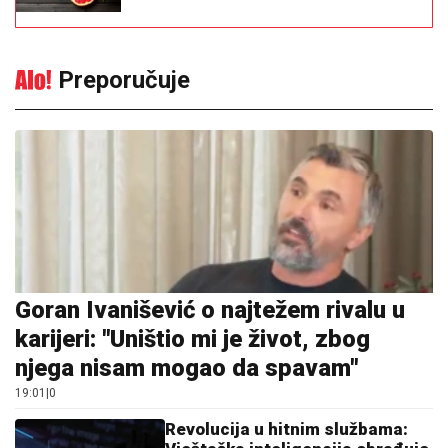
Preporučuje
Goran Ivanišević o najtežem rivalu u
karijeri: "Uništio mi je život, zbog
njega nisam mogao da spavam"
19:01
|
0
Revolucija u hitnim službama: