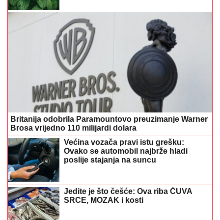
Britanija odobrila Paramountovo preuzimanje Warner
Brosa vrijedno 110 milijardi dolara
Većina vozača pravi istu grešku:
Ovako se automobil najbrže hladi
poslije stajanja na suncu
Jedite je što češće: Ova riba ČUVA
SRCE, MOZAK i kosti