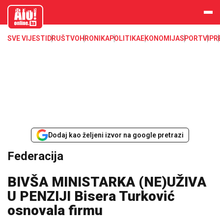
aloonline.b
a
SVE VIJESTI
DRUŠTVO
HRONIKA
POLITIKA
EKONOMIJA
SPORT
VIP
R
Dodaj kao željeni izvor na google pretrazi
Federacija
BIVŠA MINISTARKA (NE)UŽIVA
U PENZIJI Bisera Turković
osnovala firmu