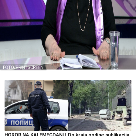
FOTO/PRINTSCREEN
HOROR NA KALEMEGDANU
Do kraja godine publikacija