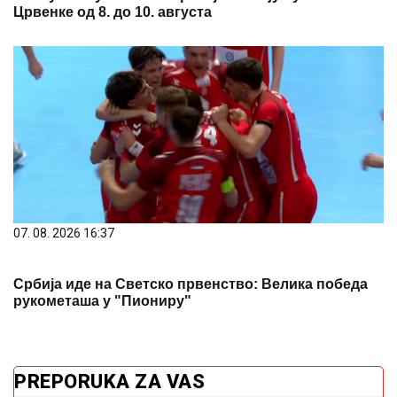
Црвенке од 8. до 10. августа
07. 08. 2026 16:37
Србија иде на Светско првенство: Велика победа
рукометаша у "Пиониру"
PREPORUKA ZA VAS