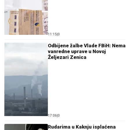
11:15
|
0
Odbijene žalbe Vlade FBiH: Nema
vanredne uprave u Novoj
Željezari Zenica
17:06
|
0
Rudarima u Kaknju isplaćena