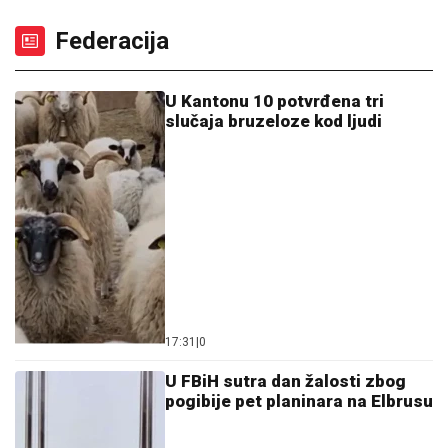
Federacija
U Kantonu 10 potvrđena tri
slučaja bruzeloze kod ljudi
17:31
|
0
U FBiH sutra dan žalosti zbog
pogibije pet planinara na Elbrusu