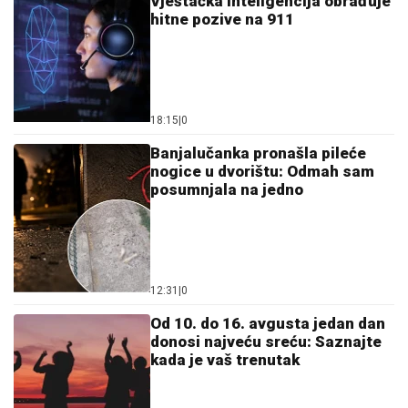
Vještačka inteligencija obrađuje
hitne pozive na 911
18:15
|
0
Banjalučanka pronašla pileće
nogice u dvorištu: Odmah sam
posumnjala na jedno
12:31
|
0
Od 10. do 16. avgusta jedan dan
donosi najveću sreću: Saznajte
kada je vaš trenutak