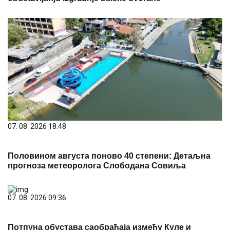
07. 08. 2026 18:48
Половином августа поново 40 степени: Детаљна
прогноза метеоролога Слободана Совиља
07. 08. 2026 09:36
Потпуна обустава саобраћаја између Куле и