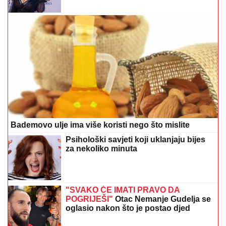
Bademovo ulje ima više koristi nego što mislite
Psihološki savjeti koji uklanjaju bijes
za nekoliko minuta
"SVAKO ĆE IMATI PRAVO DA
POGRIJEŠI"
Otac Nemanje Gudelja se
oglasio nakon što je postao djed