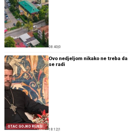
08:40
|
0
Ovo nedjeljom nikako ne treba da
se radi
OTAC GOJKO RIJEŠIO
18:12
|
1
VJEČITU DILEMU