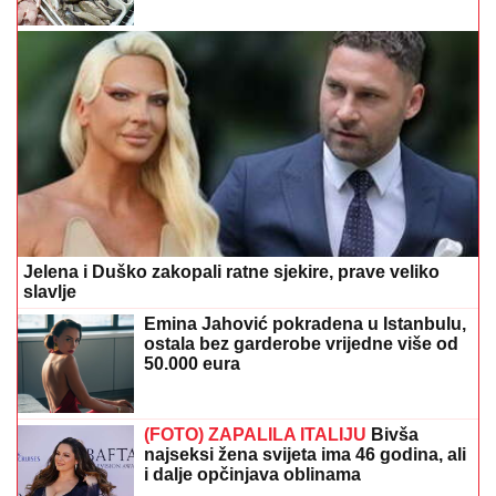
Jelena i Duško zakopali ratne sjekire, prave veliko
slavlje
Emina Jahović pokradena u Istanbulu,
ostala bez garderobe vrijedne više od
50.000 eura
(FOTO) ZAPALILA ITALIJU
Bivša
najseksi žena svijeta ima 46 godina, ali
i dalje opčinjava oblinama