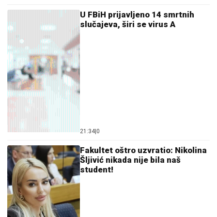
U FBiH prijavljeno 14 smrtnih
slučajeva, širi se virus A
21:34
|
0
Fakultet oštro uzvratio: Nikolina
Šljivić nikada nije bila naš
student!