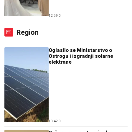
Oglasilo se Ministarstvo o
Ostrogu i izgradnji solarne
elektrane
13:42
|
0
Požar u rezervatu prirode
Deliblatska pješčara stavljen
pod kontrolu