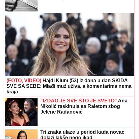
(FOTO, VIDEO)
Hajdi Klum (53) iz dana u dan SKIDA
SVE SA SEBE: Mlađi muž uživa, a komentarima nema
kraja
"IZDAO JE SVE ŠTO JE SVETO"
Ana
Nikolić raskinula sa Raletom zbog
Jelene Radanović
Tri znaka ulaze u period kada novac
dolazi lakše nego ikad