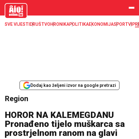
aloonline.b
a
SVE VIJESTI
DRUŠTVO
HRONIKA
POLITIKA
EKONOMIJA
SPORT
VIP
R
Dodaj kao željeni izvor na google pretrazi
Region
HOROR NA KALEMEGDANU
Pronađeno tijelo muškarca sa
prostrjelnom ranom na glavi