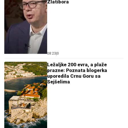
08:23
|
0
Ležaljke 200 evra, a plaže
prazne: Poznata blogerka
uporedila Crnu Goru sa
Sejšelima
05:54
|
0
Djevojčica teško povrijeđena
nakon pada sa konja