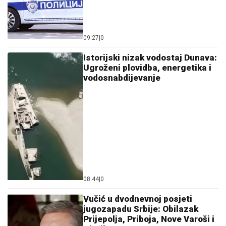
08:44
|
0
Vučić u dvodnevnoj posjeti
jugozapadu Srbije: Obilazak
Prijepolja, Priboja, Nove Varoši i
Zlatibora