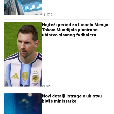
16:47
|
0
Najteži period za Lionela Mesija:
Tokom Mundijala planirano
ubistvo slavnog fudbalera
21:02
|
0
Novi detalji istrage o ubistvu
bivše ministarke