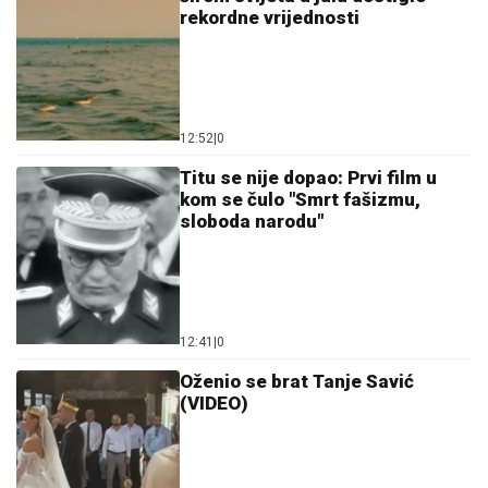
Titu se nije dopao: Prvi film u
kom se čulo "Smrt fašizmu,
sloboda narodu"
12:41
|
0
Oženio se brat Tanje Savić
(VIDEO)
12:59
|
0
Region