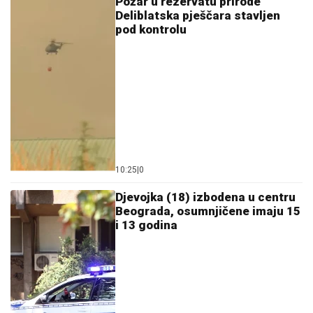
10:25
|
0
Djevojka (18) izbodena u centru
Beograda, osumnjičene imaju 15
i 13 godina
09:27
|
0
Istorijski nizak vodostaj Dunava:
Ugroženi plovidba, energetika i
vodosnabdijevanje