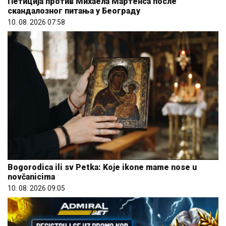
Петиција против Михаела Мартенса после
скандалозног питања у Београду
10. 08. 2026 07:58
Bogorodica ili sv Petka: Koje ikone mame nose u
novčanicima
10. 08. 2026 09:05