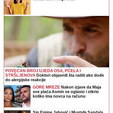
POVEĆAN BROJ UJEDA OSA, PČELA I
STRŠLJENOVA
Doktori objasnili šta raditi ako dođe
do alergijske reakcije
GORE MREŽE
Nakon izjave da Maja
sve plaća Asmin se oglasio i otkrio
koliko ima novca na računu
Sin Emine Jahović i Mustafe Sandala
napunio 18 godina