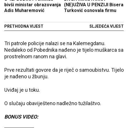
bivši ministar obrazovanja
(NE)UŽIVA U PENZIJI Bisera
Adis Muharemović
Turković osnovala firmu
PRETHODNA VIJEST
SLJEDEĆA VIJEST
Tri patrole policije nalazi se na Kalemegdanu.
Nedaleko od Pobednika nađeno je tijelo muškarca sa
prostrelnom ranom na glavi.
Prve rezultati govore da je riječ o samoubistvu. Tijelo
je nađeno u žbunju.
Uviđaj je u toku.
O slučaju obaviješteno nadležno tužilaštvo.
BONUS VIDEO: