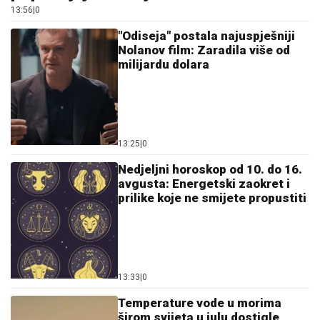
13:25
|
0
Nedjeljni horoskop od 10. do 16.
avgusta: Energetski zaokret i
prilike koje ne smijete propustiti
13:33
|
0
Temperature vode u morima
širom svijeta u julu dostigle
rekordne vrijednosti
12:52
|
0