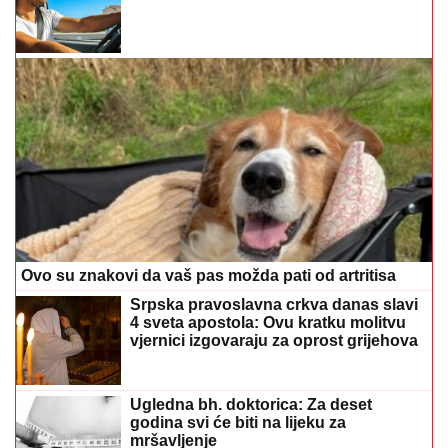
Ovo su znakovi da vaš pas možda pati od artritisa
Srpska pravoslavna crkva danas slavi
4 sveta apostola: Ovu kratku molitvu
vjernici izgovaraju za oprost grijehova
Ugledna bh. doktorica: Za deset
godina svi će biti na lijeku za
mršavljenje