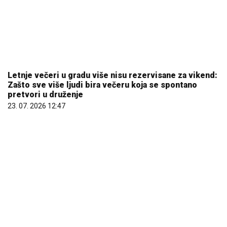
Letnje večeri u gradu više nisu rezervisane za vikend:
Zašto sve više ljudi bira večeru koja se spontano
pretvori u druženje
23. 07. 2026 12:47
Marija (3) se igrala u dvorištu i samo je nestala: Posle
42 godine otac je pronašao, zanemeo je kada je saznao
gde je bila
06. 08. 2026 09:39