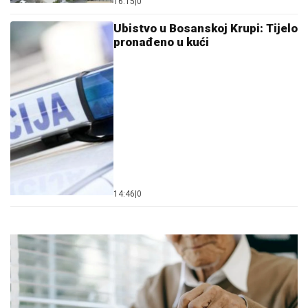
16:15
|
0
Ubistvo u Bosanskoj Krupi: Tijelo
pronađeno u kući
14:46
|
0