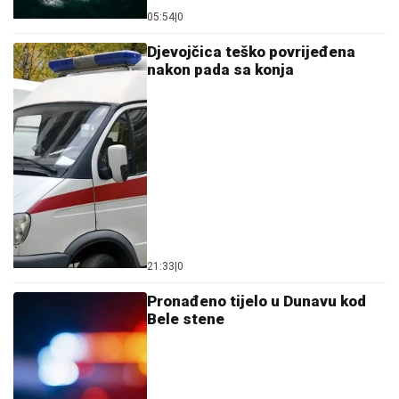
21:33
|
0
Pronađeno tijelo u Dunavu kod
Bele stene
20:02
|
0