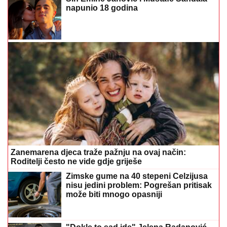
Zanemarena djeca traže pažnju na ovaj način:
Roditelji često ne vide gdje griješe
Zimske gume na 40 stepeni Celzijusa
nisu jedini problem: Pogrešan pritisak
može biti mnogo opasniji
"Dokle to sad ide" Jelena Radanović
se prvi put oglasila nakon prijetnji Ane
Nikolić, uključio se i Sloba
Preporučuje