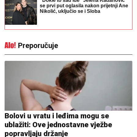
Bolovi u vratu i leđima mogu se
ublažiti: Ove jednostavne vježbe
popravljaju držanje
13:56
|
0
"Odiseja" postala najuspješniji
Nolanov film: Zaradila više od
milijardu dolara