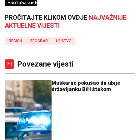
PROČITAJTE KLIKOM OVDJE
NAJVAŽNIJE
AKTUELNE VIJESTI
REGION
BEOGRAD
UBISTVO
Povezane vijesti
Muškarac pokušao da ubije
državljanku BiH štakom