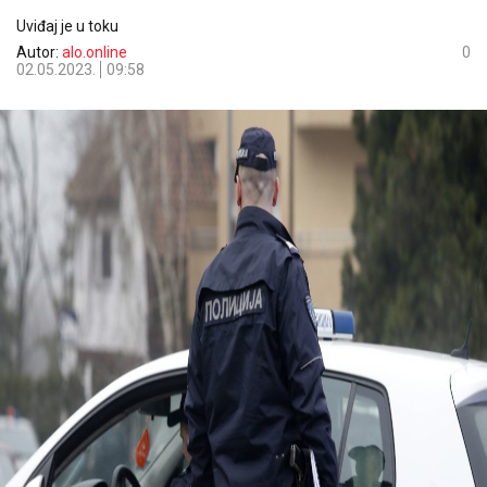
Uviđaj je u toku
Autor:
alo.online
0
02.05.2023.
09:58