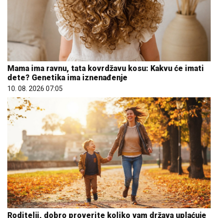
Mama ima ravnu, tata kovrdžavu kosu: Kakvu će imati
dete? Genetika ima iznenađenje
10. 08. 2026 07:05
Roditelji, dobro proverite koliko vam država uplaćuje