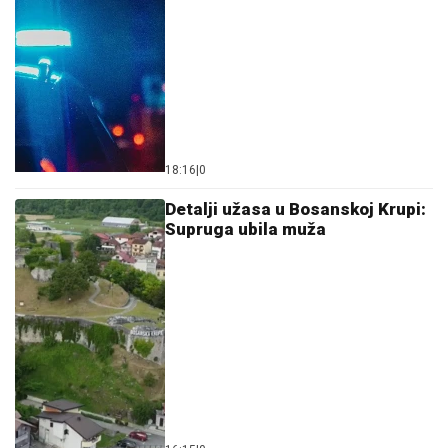
18:16
|
0
Detalji užasa u Bosanskoj Krupi:
Supruga ubila muža