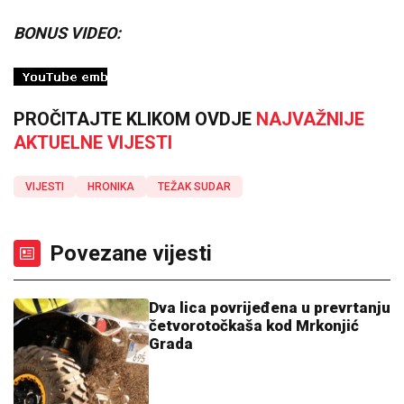
BONUS VIDEO:
PROČITAJTE KLIKOM OVDJE
NAJVAŽNIJE
AKTUELNE VIJESTI
VIJESTI
HRONIKA
TEŽAK SUDAR
Povezane vijesti
Dva lica povrijeđena u prevrtanju
četvorotočkaša kod Mrkonjić
Grada