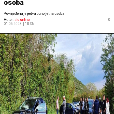
osoba
Povrijeđena je jedva punoljetna osoba
Autor:
alo.online
0
01.05.2023.
18:36