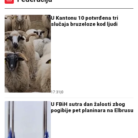
17:31
|
0
U FBiH sutra dan žalosti zbog
pogibije pet planinara na Elbrusu
16:25
|
0
Najskuplji stan u FBiH prodat za
1,18 miliona KM