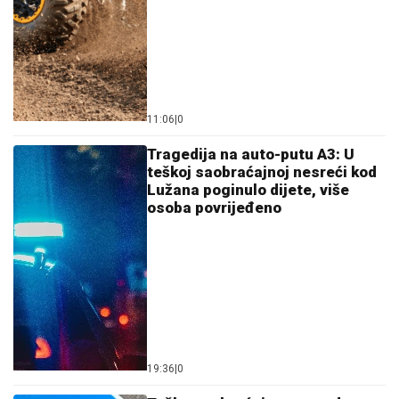
11:06
|
0
Tragedija na auto-putu A3: U
teškoj saobraćajnoj nesreći kod
Lužana poginulo dijete, više
osoba povrijeđeno
19:36
|
0