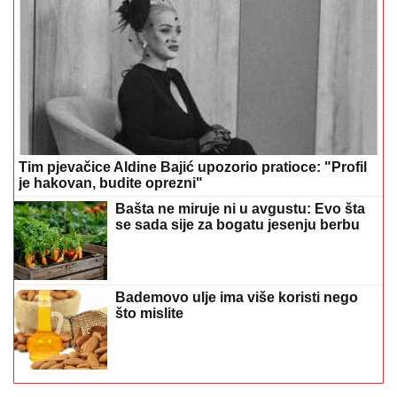
Bademovo ulje ima više koristi nego
što mislite
Preporučuje
Izazvali požar u apartmanu, pa