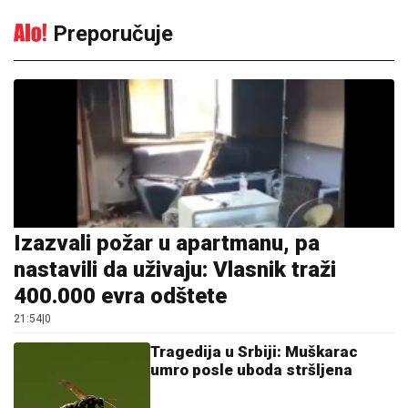
nastavili da uživaju: Vlasnik traži
400.000 evra odštete
21:54
|
0
Tragedija u Srbiji: Muškarac
umro posle uboda stršljena
20:56
|
0
Gužve na granicama: Pojačan
saobraćaj prema Hrvatskoj i
Crnoj Gori