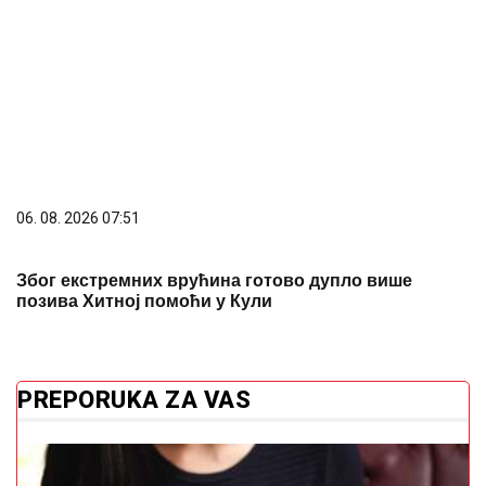
позива Хитној помоћи у Кули
PREPORUKA ZA VAS
Kako da se pravilno hranite na osnovu krvne grupe
Toplotni udar može biti opasan: Srpski
kardiolog otkrio simptom koji zahtijeva
hitnu reakciju