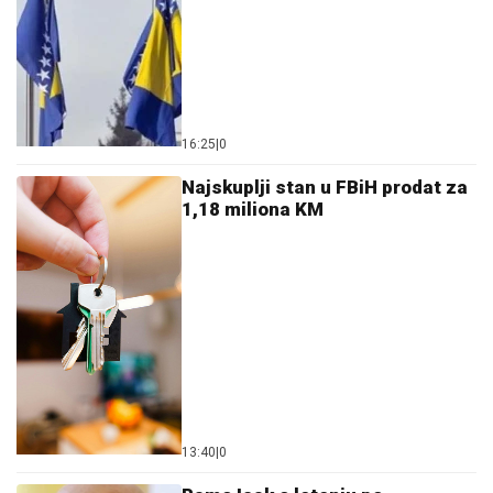
13:40
|
0
Ramo Isak o letenju po
nevremenu: Plašim se samo
Boga!
12:03
|
0