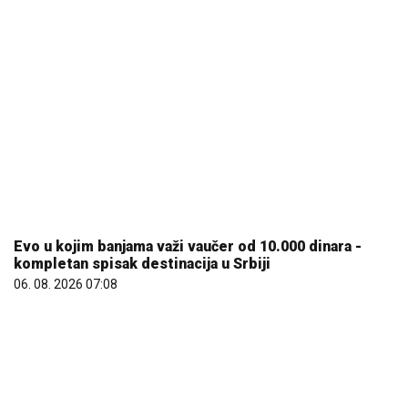
Evo u kojim banjama važi vaučer od 10.000 dinara -
kompletan spisak destinacija u Srbiji
06. 08. 2026 07:08