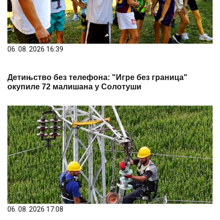
06. 08. 2026 16:39
Детињство без телефона: "Игре без граница"
окупиле 72 малишана у Солотуши
06. 08. 2026 17:08
1,2 милијарде динара за модернизацију мреже
Огранка ЕД Ужице: Замењено више од 9.600
стубова и реконструисано 650 километара мреже