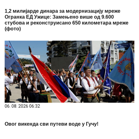
(фото)
06. 08. 2026 06:32
Овог викенда сви путеви воде у Гучу!
06. 08. 2026 07:51
Због екстремних врућина готово дупло више