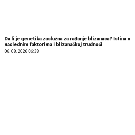
Da li je genetika zaslužna za rađanje blizanaca? Istina o
naslednim faktorima i blizanačkoj trudnoći
06. 08. 2026 06:38
Šta dete nasleđuje od oca, a šta od majke? Sve što