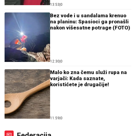
koristićete je drugačije!
11:59
|
0
Federacija
U Kantonu 10 potvrđena tri
slučaja bruzeloze kod ljudi