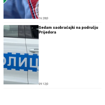
16:28
|
0
Sedam saobraćajki na području
Prijedora
09:12
|
0