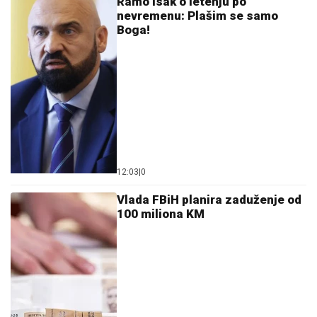
Vlada FBiH planira zaduženje od
100 miliona KM
11:15
|
0
Odbijene žalbe Vlade FBiH: Nema
vanredne uprave u Novoj
Željezari Zenica