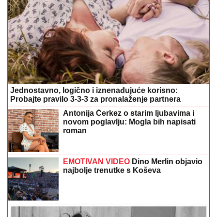
EMOTIVAN VIDEO
Dino Merlin objavio
najbolje trenutke s Koševa
Tim pjevačice Aldine Bajić upozorio pratioce: "Profil
je hakovan, budite oprezni"
Bašta ne miruje ni u avgustu: Evo šta
se sada sije za bogatu jesenju berbu