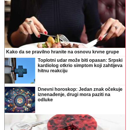
Dnevni horoskop: Jedan znak očekuje
iznenađenje, drugi mora paziti na
odluke
Recept za NAJKREMASTIJI ČIZKEJK SA
KUPINAMA: Ima ukus kao iz poslastičarnice, a pravi
se kod kuće za tili čas
Ove neobične fobije zaista postoje