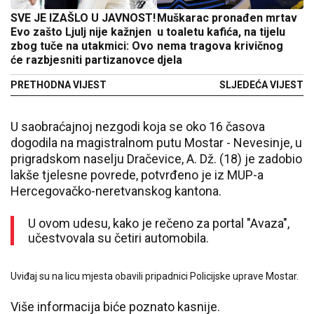
SVE JE IZAŠLO U JAVNOST!
Muškarac pronađen mrtav
Evo zašto Ljulj nije kažnjen
u toaletu kafića, na tijelu
zbog tuče na utakmici: Ovo
nema tragova krivičnog
će razbjesniti partizanovce
djela
PRETHODNA VIJEST
SLJEDEĆA VIJEST
U saobraćajnoj nezgodi koja se oko 16 časova
dogodila na magistralnom putu Mostar - Nevesinje, u
prigradskom naselju Dračevice, A. Dž. (18) je zadobio
lakše tjelesne povrede, potvrđeno je iz MUP-a
Hercegovačko-neretvanskog kantona.
U ovom udesu, kako je rečeno za portal "Avaza",
učestvovala su četiri automobila.
Uviđaj su na licu mjesta obavili pripadnici Policijske uprave Mostar.
Više informacija biće poznato kasnije.