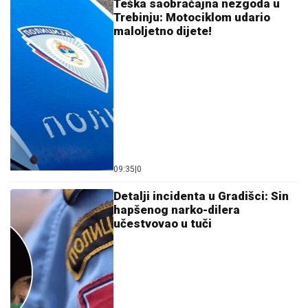
Teška saobraćajna nezgoda u
Trebinju: Motociklom udario
maloljetno dijete!
09:35
|
0
Detalji incidenta u Gradišci: Sin
hapšenog narko-dilera
učestvovao u tuči