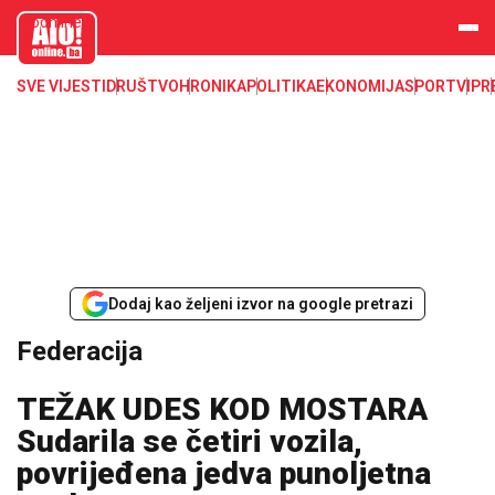
aloonline.b
a
SVE VIJESTI
DRUŠTVO
HRONIKA
POLITIKA
EKONOMIJA
SPORT
VIP
R
Dodaj kao željeni izvor na google pretrazi
Federacija
TEŽAK UDES KOD MOSTARA
Sudarila se četiri vozila,
povrijeđena jedva punoljetna