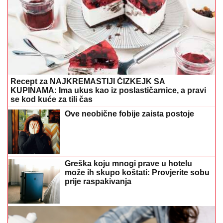
Greška koju mnogi prave u hotelu
može ih skupo koštati: Provjerite sobu
prije raspakivanja
Evo kako preskakanje doručka utiče na šećer u krvi i
energiju
Posijte ovo u avgustu i berite svježe
povrće cijele jeseni