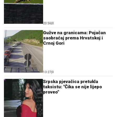
13:27
|
0
Srpska pjevačica pretukla
taksistu: "Čika se nije lijepo
proveo"
13:53
|
0
Bez vode i u sandalama krenuo
na planinu: Spasioci ga pronašli
nakon višesatne potrage (FOTO)
12:30
|
0
Malo ko zna čemu služi rupa na
varjači: Kada saznate,