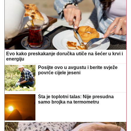
Šta je toplotni talas: Nije presudna
samo brojka na termometru
Jednostavno, logično i iznenađujuće korisno:
Probajte pravilo 3-3-3 za pronalaženje partnera
Antonija Čerkez o starim ljubavima i
novom poglavlju: Mogla bih napisati
roman