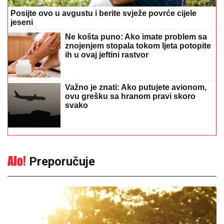
Posijte ovo u avgustu i berite svježe povrće cijele
jeseni
Ne košta puno: Ako imate problem sa
znojenjem stopala tokom ljeta potopite
ih u ovaj jeftini rastvor
Važno je znati: Ako putujete avionom,
ovu grešku sa hranom pravi skoro
svako
Preporučuje