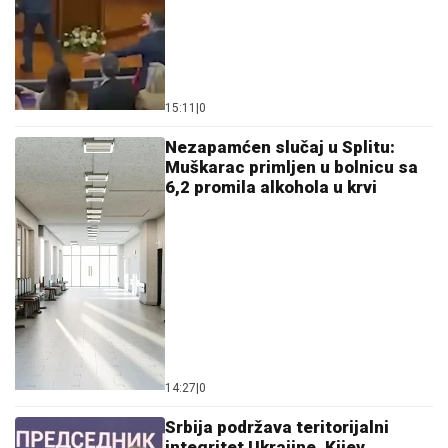
15:11
|
0
Nezapamćen slučaj u Splitu:
Muškarac primljen u bolnicu sa
6,2 promila alkohola u krvi
14:27
|
0
Srbija podržava teritorijalni
integritet Ukrajine, Kijev