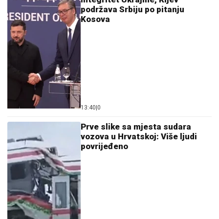
podržava Srbiju po pitanju
Kosova
13:40
|
0
Prve slike sa mjesta sudara
vozova u Hrvatskoj: Više ljudi
povrijeđeno