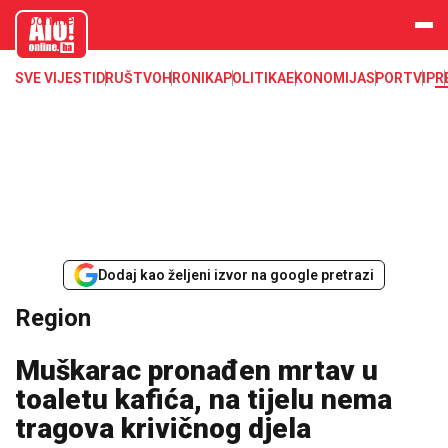
aloonline.b
a
SVE VIJESTI
DRUŠTVO
HRONIKA
POLITIKA
EKONOMIJA
SPORT
VIP
R
Dodaj kao željeni izvor na google pretrazi
Region
Muškarac pronađen mrtav u
toaletu kafića, na tijelu nema
tragova krivičnog djela