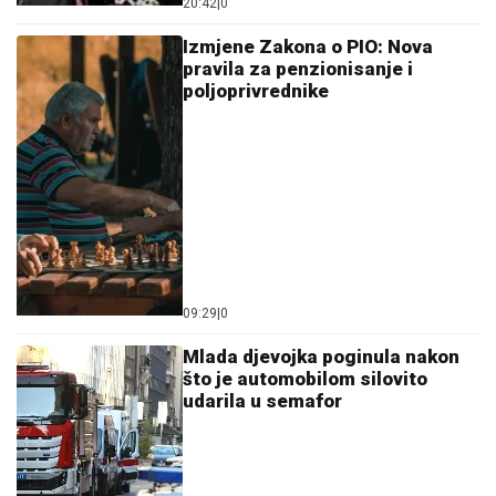
20:42
|
0
Izmjene Zakona o PIO: Nova
pravila za penzionisanje i
poljoprivrednike
09:29
|
0
Mlada djevojka poginula nakon
što je automobilom silovito
udarila u semafor