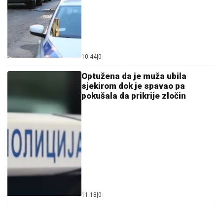
10:44
|
0
Optužena da je muža ubila
sjekirom dok je spavao pa
pokušala da prikrije zločin
11:18
|
0