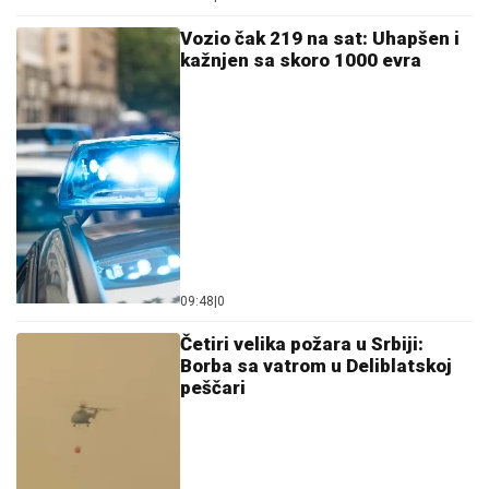
Vozio čak 219 na sat: Uhapšen i
kažnjen sa skoro 1000 evra
09:48
|
0
Četiri velika požara u Srbiji:
Borba sa vatrom u Deliblatskoj
peščari