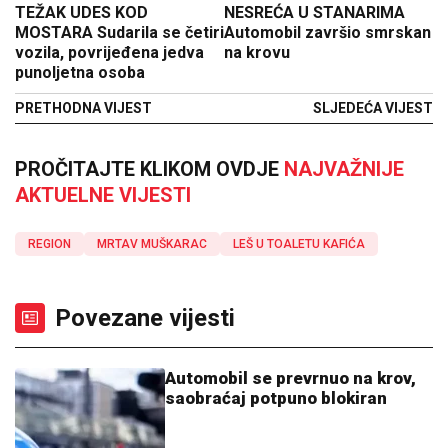
TEŽAK UDES KOD
NESREĆA U STANARIMA
MOSTARA Sudarila se četiri
Automobil završio smrskan
vozila, povrijeđena jedva
na krovu
punoljetna osoba
PRETHODNA VIJEST
SLJEDEĆA VIJEST
PROČITAJTE KLIKOM OVDJE
NAJVAŽNIJE
AKTUELNE VIJESTI
REGION
MRTAV MUŠKARAC
LEŠ U TOALETU KAFIĆA
Povezane vijesti
Automobil se prevrnuo na krov,
saobraćaj potpuno blokiran