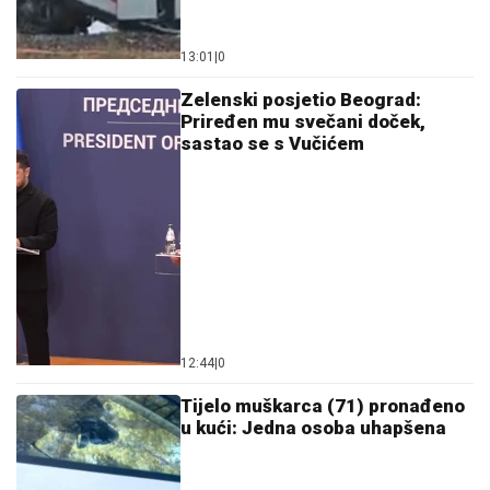
13:01
|
0
Zelenski posjetio Beograd:
Priređen mu svečani doček,
sastao se s Vučićem
12:44
|
0
Tijelo muškarca (71) pronađeno
u kući: Jedna osoba uhapšena