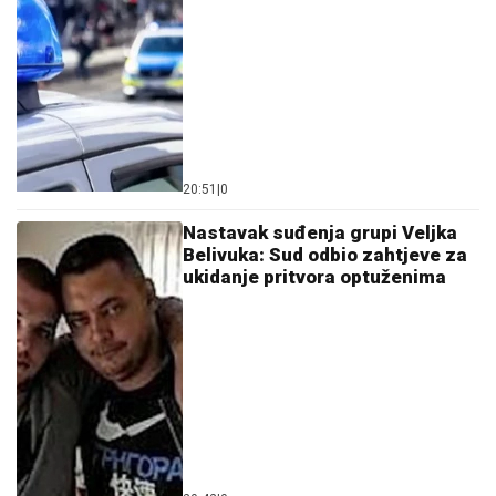
20:51
|
0
Nastavak suđenja grupi Veljka
Belivuka: Sud odbio zahtjeve za
ukidanje pritvora optuženima