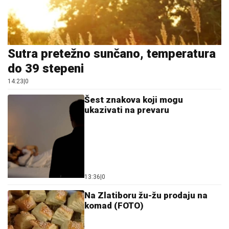
Sutra pretežno sunčano, temperatura
do 39 stepeni
14:23
|
0
Šest znakova koji mogu
ukazivati na prevaru
13:36
|
0
Na Zlatiboru žu-žu prodaju na
komad (FOTO)