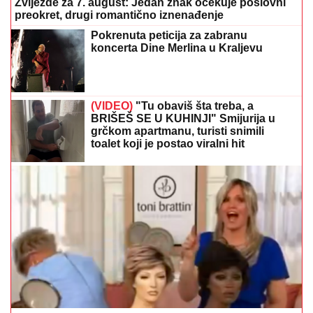
Zvijezde za 7. august: Jedan znak očekuje poslovni
preokret, drugi romantično iznenađenje
Pokrenuta peticija za zabranu
koncerta Dine Merlina u Kraljevu
(VIDEO)
"Tu obaviš šta treba, a
BRIŠEŠ SE U KUHINJI" Smijurija u
grčkom apartmanu, turisti snimili
toalet koji je postao viralni hit