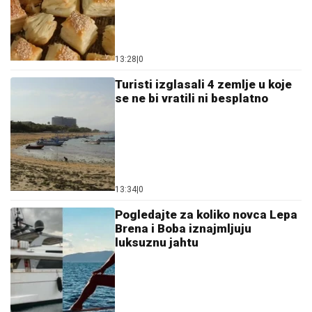
13:28
|
0
Turisti izglasali 4 zemlje u koje
se ne bi vratili ni besplatno
13:34
|
0
Pogledajte za koliko novca Lepa
Brena i Boba iznajmljuju
luksuznu jahtu