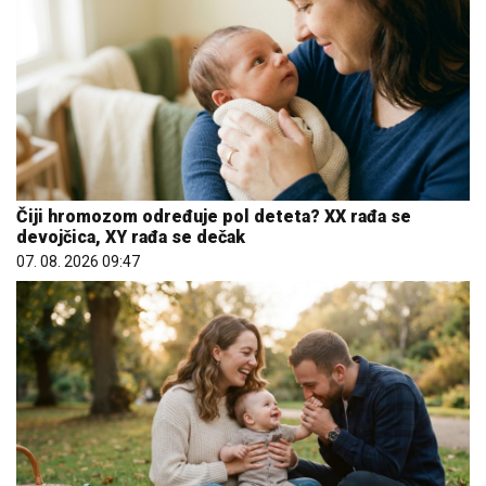
Čiji hromozom određuje pol deteta? XX rađa se
devojčica, XY rađa se dečak
07. 08. 2026 09:47