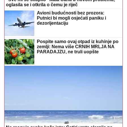
oglasila se i otkrila o čemu je riječ
Avioni budućnosti bez prozora:
Putnici bi mogli osjećati paniku i
dezorijentaciju
Pospite samo ovaj otpad iz kuhinje po
zemlji: Nema više CRNIH MRLJA NA
PARADAJZU, ne truli uopšte