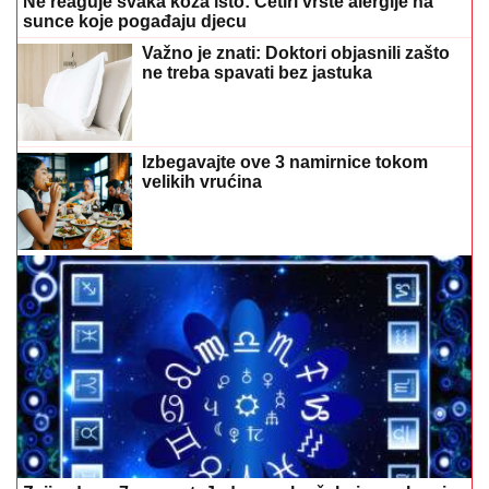
Ne reaguje svaka koža isto: Četiri vrste alergije na
sunce koje pogađaju djecu
Važno je znati: Doktori objasnili zašto
ne treba spavati bez jastuka
Izbegavajte ove 3 namirnice tokom
velikih vrućina