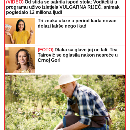
(VIDEO)
Od stida se sakrila ispod stola: Voditeljki u
programu uživo izletjela VULGARNA RIJEČ, snimak
pogledalo 12 miliona ljudi
Tri znaka ulaze u period kada novac
dolazi lakše nego ikad
(FOTO)
Dlaka sa glave joj ne fali: Tea
Tairović se oglasila nakon nesreće u
Crnoj Gori