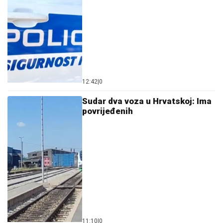
12:42
|
0
Sudar dva voza u Hrvatskoj: Ima
povrijeđenih
11:10
|
0