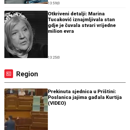
13:59
|
0
Otkriveni detalji: Marina
Tucaković iznajmljivala stan
gdje je čuvala stvari vrijedne
milion evra
13:25
|
0
Region
Prekinuta sjednica u Prištini:
Poslanica jajima gađala Kurtija
(VIDEO)