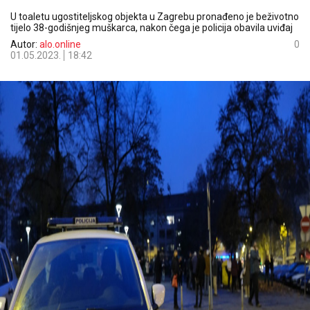
U toaletu ugostiteljskog objekta u Zagrebu pronađeno je beživotno
tijelo 38-godišnjeg muškarca, nakon čega je policija obavila uviđaj
Autor:
alo.online
0
01.05.2023.
18:42