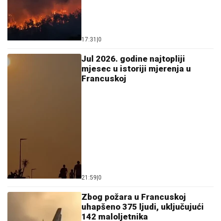
17:31
|
0
Јul 2026. godine najtopliji
mjesec u istoriji mjerenja u
Francuskoj
21:59
|
0
Zbog požara u Francuskoj
uhapšeno 375 ljudi, uključujući
142 maloljetnika