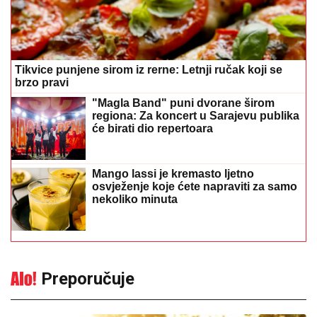
Tikvice punjene sirom iz rerne: Letnji ručak koji se
brzo pravi
"Magla Band" puni dvorane širom
regiona: Za koncert u Sarajevu publika
će birati dio repertoara
Mango lassi je kremasto ljetno
osvježenje koje ćete napraviti za samo
nekoliko minuta
Preporučuje