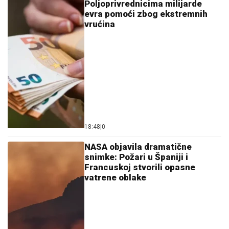
Poljoprivrednicima milijarde
evra pomoći zbog ekstremnih
vrućina
18:48
|
0
NASA objavila dramatične
snimke: Požari u Španiji i
Francuskoj stvorili opasne
vatrene oblake