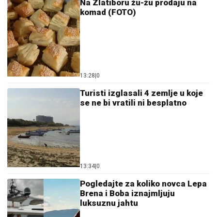
Na Zlatiboru žu-žu prodaju na
komad (FOTO)
13:28
|
0
Turisti izglasali 4 zemlje u koje
se ne bi vratili ni besplatno
13:34
|
0
Pogledajte za koliko novca Lepa
Brena i Boba iznajmljuju
luksuznu jahtu