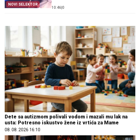
NOVI SELEKTOR
10:46
|
0
Dete sa autizmom polivali vodom i mazali mu lak na
usta: Potresno iskustvo žene iz vrtića za Mame
08. 08. 2026 16:10