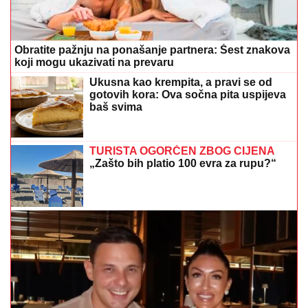
Obratite pažnju na ponašanje partnera: Šest znakova
koji mogu ukazivati na prevaru
Ukusna kao krempita, a pravi se od
gotovih kora: Ova sočna pita uspijeva
baš svima
TURISTA OGORČEN ZBOG CIJENA
„Zašto bih platio 100 evra za rupu?“