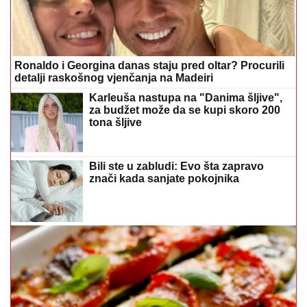
Ronaldo i Georgina danas staju pred oltar? Procurili
detalji raskošnog vjenčanja na Madeiri
Karleuša nastupa na "Danima šljive",
za budžet može da se kupi skoro 200
tona šljive
Bili ste u zabludi: Evo šta zapravo
znači kada sanjate pokojnika