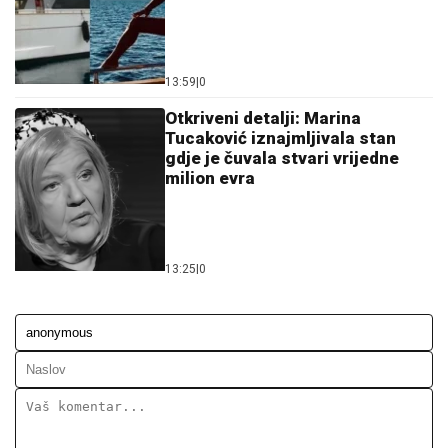
13:59
|
0
Otkriveni detalji: Marina
Tucaković iznajmljivala stan
gdje je čuvala stvari vrijedne
milion evra
13:25
|
0