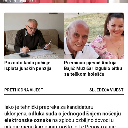
Foto: Printskrin/YT
Poznato kada počinje
Preminuo pjevač Andrija
isplata junskih penzija
Bajić: Muzičar izgubio bitku
sa teškom bolešću
PRETHODNA VIJEST
SLJEDEĆA VIJEST
Iako je tehnički prepreka za kandidaturu
uklonjena,
odluka suda o jednogodišnjem nošenju
elektronske oznake
na zglobu ozbiljno dovodi u
pitanje njenu kampanju, pošto je Le Penova ranije