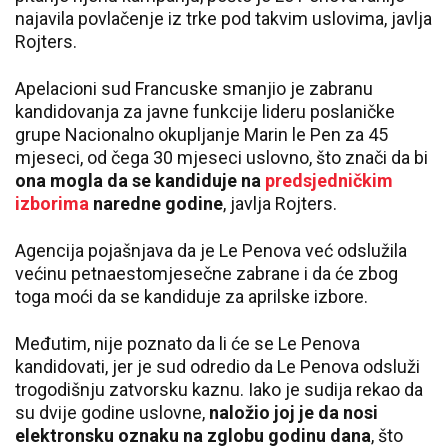
najavila povlačenje iz trke pod takvim uslovima, javlja
Rojters.
Apelacioni sud Francuske smanjio je zabranu
kandidovanja za javne funkcije lideru poslaničke
grupe Nacionalno okupljanje Marin le Pen za 45
mjeseci, od čega 30 mjeseci uslovno, što znači da bi
ona mogla da se kandiduje na
predsjedničkim
izborima
naredne godine
, javlja Rojters.
Agencija pojašnjava da je Le Penova već odslužila
većinu petnaestomjesečne zabrane i da će zbog
toga moći da se kandiduje za aprilske izbore.
Međutim, nije poznato da li će se Le Penova
kandidovati, jer je sud odredio da Le Penova odsluži
trogodišnju zatvorsku kaznu. Iako je sudija rekao da
su dvije godine uslovne,
naložio joj je da nosi
elektronsku oznaku na zglobu godinu dana
, što