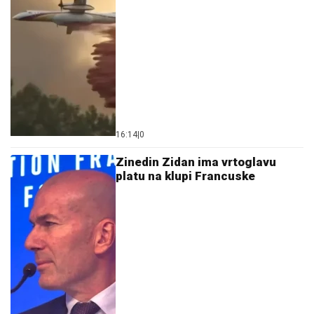
16:14
|
0
Zinedin Zidan ima vrtoglavu
platu na klupi Francuske