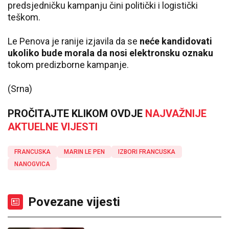
predsjedničku kampanju čini politički i logistički
teškom.
Le Penova je ranije izjavila da se
neće kandidovati
ukoliko bude morala da nosi elektronsku oznaku
tokom predizborne kampanje.
(Srna)
PROČITAJTE KLIKOM OVDJE
NAJVAŽNIJE
AKTUELNE VIJESTI
FRANCUSKA
MARIN LE PEN
IZBORI FRANCUSKA
NANOGVICA
Povezane vijesti