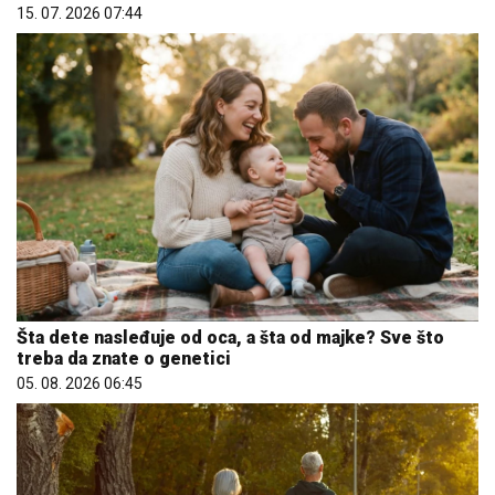
15. 07. 2026 07:44
Šta dete nasleđuje od oca, a šta od majke? Sve što
treba da znate o genetici
05. 08. 2026 06:45