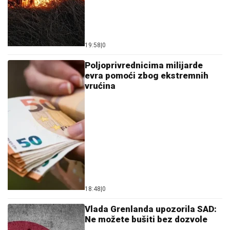
19:58
|
0
Poljoprivrednicima milijarde
evra pomoći zbog ekstremnih
vrućina
18:48
|
0
Vlada Grenlanda upozorila SAD:
Ne možete bušiti bez dozvole