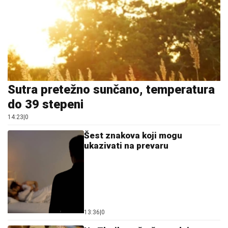
Sutra pretežno sunčano, temperatura
do 39 stepeni
14:23
|
0
Šest znakova koji mogu
ukazivati na prevaru
13:36
|
0