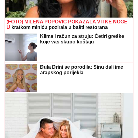
(FOTO) MILENA POPOVIĆ POKAZALA VITKE NOGE
U
kratkom miniću pozirala u bašti restorana
Klima i račun za struju: Četiri greške
koje vas skupo koštaju
Đula Drini se porodila: Sinu dali ime
arapskog porijekla