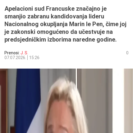
Apelacioni sud Francuske značajno je
smanjio zabranu kandidovanja lideru
Nacionalnog okupljanja Marin le Pen, čime joj
je zakonski omogućeno da učestvuje na
predsjedničkim izborima naredne godine.
Prenosi:
J. S.
0
07.07.2026.
15:26