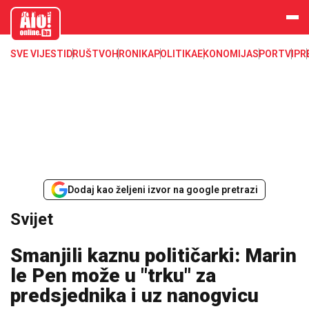
aloonline.b
a
SVE VIJESTI
DRUŠTVO
HRONIKA
POLITIKA
EKONOMIJA
SPORT
VIP
R
Dodaj kao željeni izvor na google pretrazi
Svijet
Smanjili kaznu političarki: Marin
le Pen može u "trku" za
predsjednika i uz nanogvicu