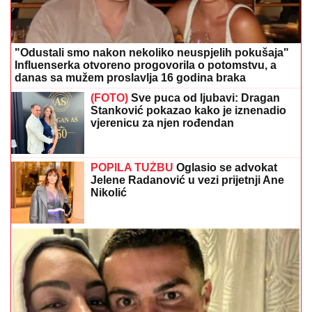
"Odustali smo nakon nekoliko neuspjelih pokušaja"
Influenserka otvoreno progovorila o potomstvu, a
danas sa mužem proslavlja 16 godina braka
(FOTO)
Sve puca od ljubavi: Dragan
Stanković pokazao kako je iznenadio
vjerenicu za njen rođendan
POPILA TUŽBU
Oglasio se advokat
Jelene Radanović u vezi prijetnji Ane
Nikolić