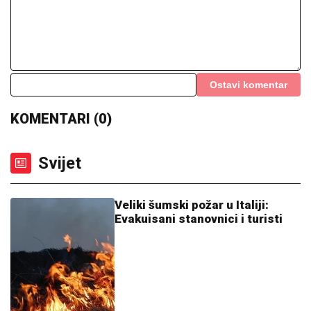
Ostavi komentar
KOMENTARI (0)
Svijet
Veliki šumski požar u Italiji:
Evakuisani stanovnici i turisti