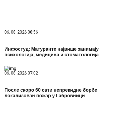
06. 08. 2026 22:27
ЖОРК Бор убедљив против Партизана у
пријатељској утакмици поводом Дана рудара
PREPORUKA ZA VAS