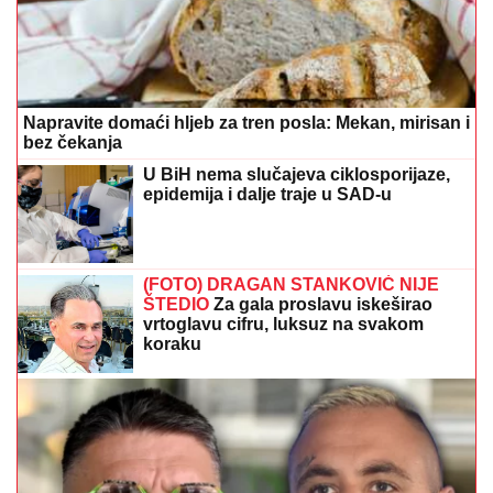
"ĆUTAO SAM PET GODINA"
Filip Car otkrio sve o
sukobu sa Kristijanom Golubovićem
"ZAPLAČEM KADA MI JE TEŠKO"
Kasper se obratio Mini emotivnim
riječima
Tajna savršenog sataraša: Jedan
korak sa paradajzom pravi veliku
razliku