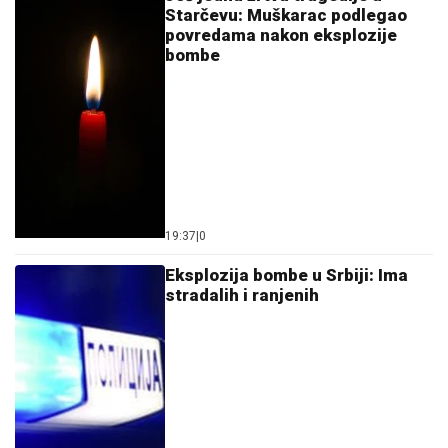
Starčevu: Muškarac podlegao
povredama nakon eksplozije
bombe
19:37
|
0
Eksplozija bombe u Srbiji: Ima
stradalih i ranjenih