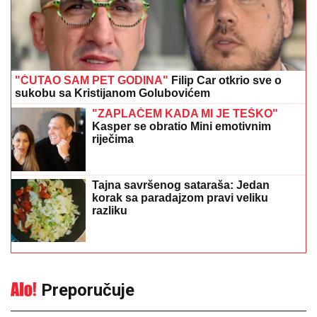
Preporučuje
Izazvali požar u apartmanu, pa
nastavili da uživaju: Vlasnik traži
400.000 evra odštete
21:54
|
0
Tragedija u Srbiji: Muškarac
umro posle uboda stršljena