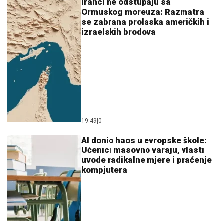
kompjutera
17:38
|
0
Crveni meteoalarm u cijeloj
Italiji: Temperature prelaze 40
stepeni