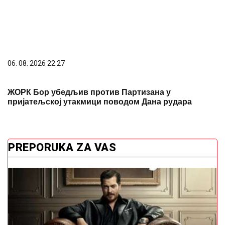
Slavni Ešref Tek šokirao izgledom: Fanovi iznenađeni
promjenom
Mnogi je koriste svaki dan, a ne znaju
rizik: Kuhar objasnio zašto bira drvene
daske
Nar nije samo ukusan: Ovo crveno
voće krije moćne prednosti za cijeli
organizam