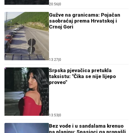
13:53
|
0
Bez vode i u sandalama krenuo
na planinu: Spasioci ga pronašli
nakon višesatne potrage (FOTO)
12:30
|
0
Malo ko zna čemu služi rupa na
varjači: Kada saznate,
koristićete je drugačije!
11:59
|
0