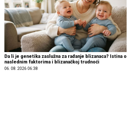
Da li je genetika zaslužna za rađanje blizanaca? Istina o
naslednim faktorima i blizanačkoj trudnoći
06. 08. 2026 06:38
Većina građana izgubi novac pre nego što stigne na
letovanje - ovih 7 troškova skoro niko ne planira
15. 07. 2026 07:44
Сазнања „Политике”: Ко је поставио замку