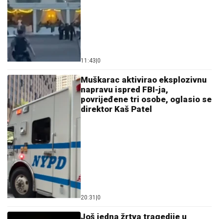
11:43
|
0
Muškarac aktivirao eksplozivnu
napravu ispred FBI-ja,
povrijeđene tri osobe, oglasio se
direktor Kaš Patel
20:31
|
0
Još jedna žrtva tragedije u