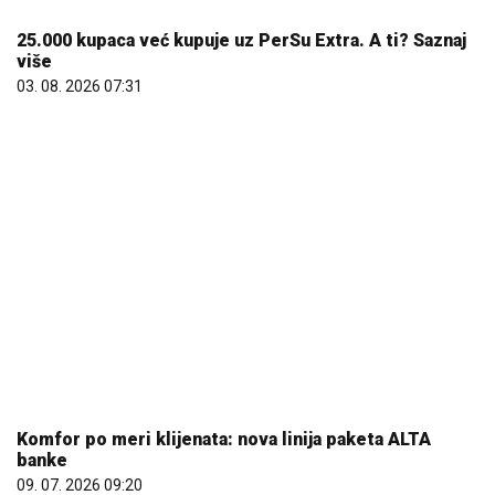
Komfor po meri klijenata: nova linija paketa ALTA
banke
09. 07. 2026 09:20
06. 08. 2026 19:45
Акција добровољног давања крви у Бановцима