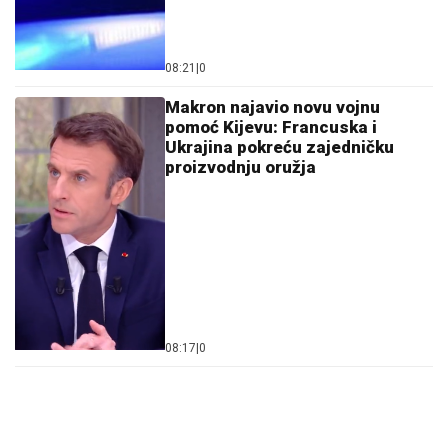
08:21
|
0
Makron najavio novu vojnu
pomoć Kijevu: Francuska i
Ukrajina pokreću zajedničku
proizvodnju oružja
08:17
|
0