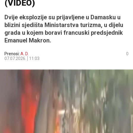
(VIDEO)
Dvije eksplozije su prijavljene u Damasku u
blizini sjedišta Ministarstva turizma, u dijelu
grada u kojem boravi francuski predsjednik
Emanuel Makron.
Prenosi:
A. D.
0
07.07.2026.
11:03