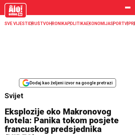
aloonline.b
a
SVE VIJESTI
DRUŠTVO
HRONIKA
POLITIKA
EKONOMIJA
SPORT
VIP
R
Dodaj kao željeni izvor na google pretrazi
Svijet
Eksplozije oko Makronovog
hotela: Panika tokom posjete
francuskog predsjednika