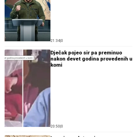
20:50
|
0
Iranci ne odstupaju sa
Ormuskog moreuza: Razmatra
se zabrana prolaska američkih i
izraelskih brodova
19:49
|
0
AI donio haos u evropske škole:
Učenici masovno varaju, vlasti
uvode radikalne mjere i praćenje