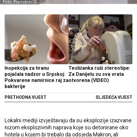
Foto: Printskrin/X
Inspekcija za hranu
Teslićanka ruši stereotipe:
pojačala nadzor u Srpskoj:
Za Danijelu su sva vrata
Pokvarene namirnice raj za
otvorena (VIDEO)
bakterije
PRETHODNA VIJEST
SLJEDEĆA VIJEST
Lokalni mediji izvještavaju da su eksplozije izazvane
nizom eksplozivnih naprava koje su detonirane oko
hotela u kojem bi trebalo da odsjeda Makron, ali