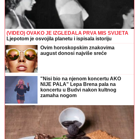
Desert koji se ne peče: Za samo 15 minuta pripremite
kremastu tortu od keksa i pudinga
Koliko dugo meso smije stajati u
zamrzivaču? Mnogi prave ovu grešku i
kvare mu kvalitet
Porodila se pjevačica "Zvezda
Granda": Na svijet DONIJELA SINA,
roditelji dali ime sa moćnim značenjem