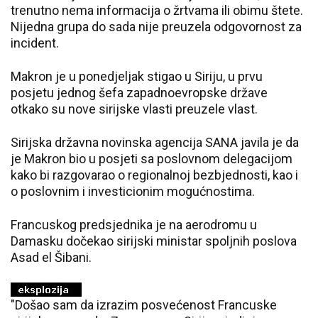
trenutno nema informacija o žrtvama ili obimu štete.
Nijedna grupa do sada nije preuzela odgovornost za
incident.
Makron je u ponedjeljak stigao u Siriju, u prvu
posjetu jednog šefa zapadnoevropske države
otkako su nove sirijske vlasti preuzele vlast.
Sirijska državna novinska agencija SANA javila je da
je Makron bio u posjeti sa poslovnom delegacijom
kako bi razgovarao o regionalnoj bezbjednosti, kao i
o poslovnim i investicionim mogućnostima.
Francuskog predsjednika je na aerodromu u
Damasku dočekao sirijski ministar spoljnih poslova
Asad el Šibani.
"Došao sam da izrazim posvećenost Francuske