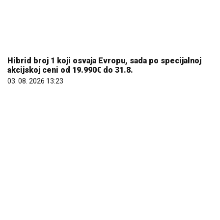
25.000 kupaca već kupuje uz PerSu Extra. A ti? Saznaj
više
03. 08. 2026 07:31