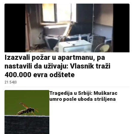
20:56
|
0
Gužve na granicama: Pojačan
saobraćaj prema Hrvatskoj i
Crnoj Gori
13:27
|
0
Srpska pjevačica pretukla
taksistu: "Čika se nije lijepo
proveo"