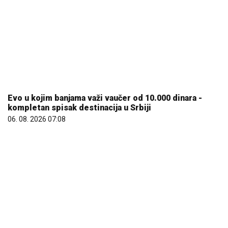
Evo u kojim banjama važi vaučer od 10.000 dinara -
kompletan spisak destinacija u Srbiji
06. 08. 2026 07:08
Letnje večeri u gradu više nisu rezervisane za vikend:
Zašto sve više ljudi bira večeru koja se spontano
pretvori u druženje