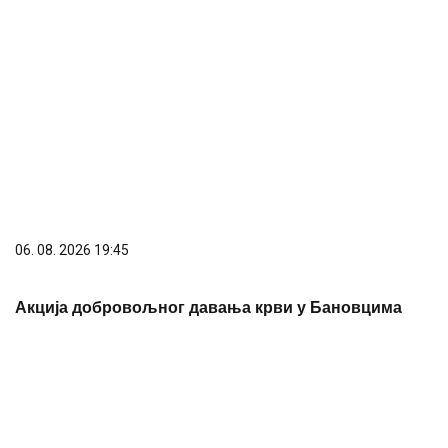
06. 08. 2026 08:56
Инфостуд: Матуранте највише занимају
психологија, медицина и стоматологија
06. 08. 2026 07:02
После скоро 60 сати непрекидне борбе
локализован пожар у Габровници