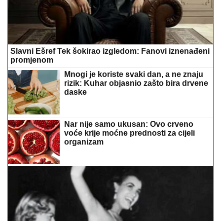
(VIDEO) OVAKO JE IZGLEDALA PRVA MIS SVIJETA
Ljepotom je osvojila planetu i ispisala istoriju
Ovim horoskopskim znakovima
august donosi najviše sreće
"Nisi bio na njenom koncertu AKO
NIJE PALA" Lepa Brena pala na
koncertu u Budvi nakon kultnog
zamaha nogom