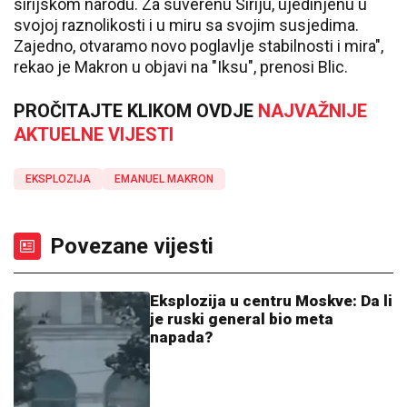
sirijskom narodu. Za suverenu Siriju, ujedinjenu u
svojoj raznolikosti i u miru sa svojim susjedima.
Zajedno, otvaramo novo poglavlje stabilnosti i mira",
rekao je Makron u objavi na "Iksu", prenosi Blic.
PROČITAJTE KLIKOM OVDJE
NAJVAŽNIJE
AKTUELNE VIJESTI
EKSPLOZIJA
EMANUEL MAKRON
Povezane vijesti
Eksplozija u centru Moskve: Da li
je ruski general bio meta
napada?