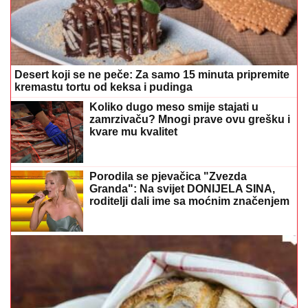
Napravite domaći hljeb za tren posla: Mekan, mirisan i
bez čekanja
U BiH nema slučajeva ciklosporijaze,
epidemija i dalje traje u SAD-u
(FOTO) DRAGAN STANKOVIĆ NIJE
ŠTEDIO
Za gala proslavu iskeširao
vrtoglavu cifru, luksuz na svakom
koraku