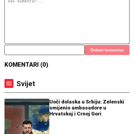
Uoči dolaska u Srbiju: Zelenski
smijenio ambasadore u
Hrvatskoj i Crnoj Gori
21:34
|
0
Dječak pojeo sir pa preminuo
nakon devet godina provedenih u
komi