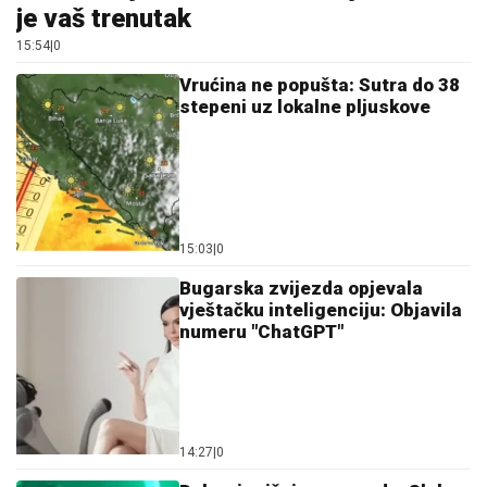
je vaš trenutak
15:54
|
0
Vrućina ne popušta: Sutra do 38
stepeni uz lokalne pljuskove
15:03
|
0
Bugarska zvijezda opjevala
vještačku inteligenciju: Objavila
numeru "ChatGPT"
14:27
|
0