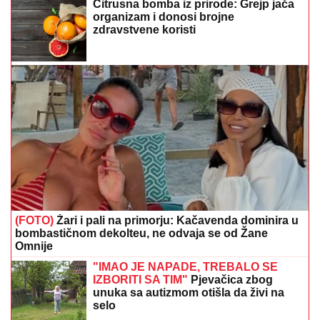
Citrusna bomba iz prirode: Grejp jača
organizam i donosi brojne
zdravstvene koristi
(FOTO)
Žari i pali na primorju: Kačavenda dominira u
bombastičnom dekolteu, ne odvaja se od Žane
Omnije
"IMAO JE NAPADE, TREBALO SE
IZBORITI SA TIM"
Pjevačica zbog
unuka sa autizmom otišla da živi na
selo