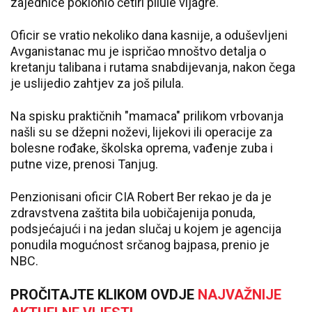
zajednice poklonio četiri pilule vijagre.
Oficir se vratio nekoliko dana kasnije, a oduševljeni
Avganistanac mu je ispričao mnoštvo detalja o
kretanju talibana i rutama snabdijevanja, nakon čega
je uslijedio zahtjev za još pilula.
Na spisku praktičnih "mamaca" prilikom vrbovanja
našli su se džepni noževi, lijekovi ili operacije za
bolesne rođake, školska oprema, vađenje zuba i
putne vize, prenosi Tanjug.
Penzionisani oficir CIA Robert Ber rekao je da je
zdravstvena zaštita bila uobičajenija ponuda,
podsjećajući i na jedan slučaj u kojem je agencija
ponudila mogućnost srčanog bajpasa, prenio je
NBC.
PROČITAJTE KLIKOM OVDJE
NAJVAŽNIJE