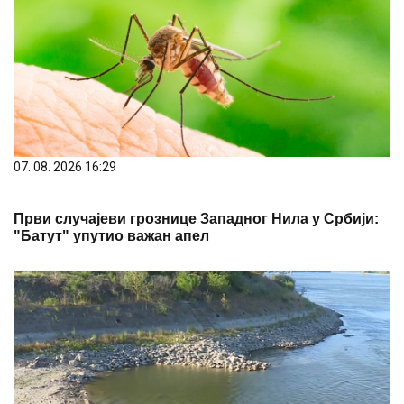
07. 08. 2026 16:29
Први случајеви грознице Западног Нила у Србији:
"Батут" упутио важан апел