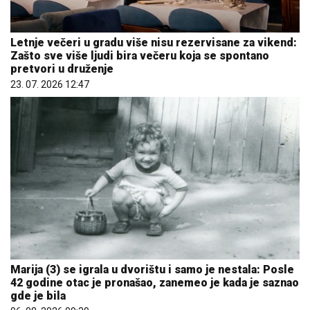
Letnje večeri u gradu više nisu rezervisane za vikend:
Zašto sve više ljudi bira večeru koja se spontano
pretvori u druženje
23. 07. 2026 12:47
Marija (3) se igrala u dvorištu i samo je nestala: Posle
42 godine otac je pronašao, zanemeo je kada je saznao
gde je bila