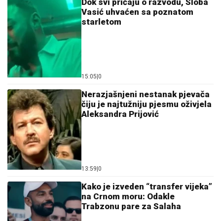
Dok svi pričaju o razvodu, Sloba
Vasić uhvaćen sa poznatom
starletom
15:05
|
0
Nerazjašnjeni nestanak pjevača
čiju je najtužniju pjesmu oživjela
Aleksandra Prijović
13:59
|
0
Kako je izveden “transfer vijeka”
na Crnom moru: Odakle
Trabzonu pare za Salaha