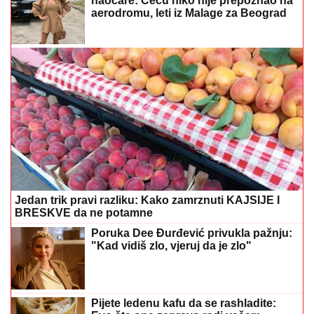
naočare: Cecu niko nije prepoznao na
aerodromu, leti iz Malage za Beograd
Jedan trik pravi razliku: Kako zamrznuti KAJSIJE I
BRESKVE da ne potamne
Poruka Dee Đurđević privukla pažnju:
"Kad vidiš zlo, vjeruj da je zlo"
Pijete ledenu kafu da se rashladite: