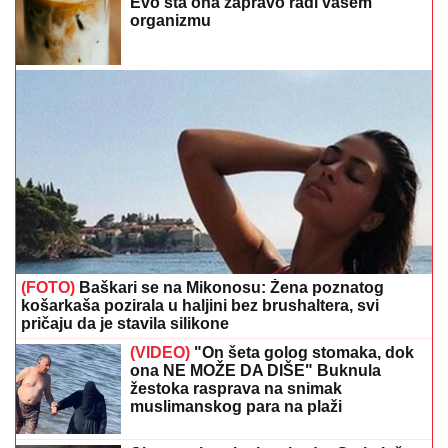
Evo šta ona zapravo radi vašem
organizmu
(FOTO)
Baškari se na Mikonosu: Žena poznatog
košarkaša pozirala u haljini bez brushaltera, svi
pričaju da je stavila silikone
(VIDEO)
"On šeta golog stomaka, dok
ona NE MOŽE DA DIŠE" Buknula
žestoka rasprava na snimak
muslimanskog para na plaži