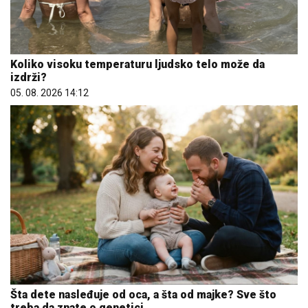
Koliko visoku temperaturu ljudsko telo može da
izdrži?
05. 08. 2026 14:12
Šta dete nasleđuje od oca, a šta od majke? Sve što
treba da znate o genetici