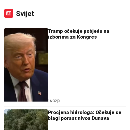
Svijet
Tramp očekuje pobjedu na
izborima za Kongres
16:32
|
0
Procjena hidrologa: Očekuje se
blagi porast nivoa Dunava