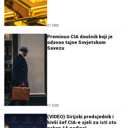
21:58
|
0
Preminuo CIA doušnik koji je
odavao tajne Sovjetskom
Savezu
11:02
|
0
(VIDEO) Sirijski predsjednik i
bivši šef CIA-e sjeli za isti sto