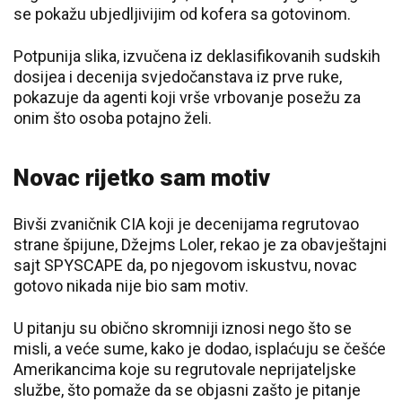
se pokažu ubjedljivijim od kofera sa gotovinom.
Potpunija slika, izvučena iz deklasifikovanih sudskih
dosijea i decenija svjedočanstava iz prve ruke,
pokazuje da agenti koji vrše vrbovanje posežu za
onim što osoba potajno želi.
Novac rijetko sam motiv
Bivši zvaničnik CIA koji je decenijama regrutovao
strane špijune, Džejms Loler, rekao je za obavještajni
sajt SPYSCAPE da, po njegovom iskustvu, novac
gotovo nikada nije bio sam motiv.
U pitanju su obično skromniji iznosi nego što se
misli, a veće sume, kako je dodao, isplaćuju se češće
Amerikancima koje su regrutovale neprijateljske
službe, što pomaže da se objasni zašto je pitanje