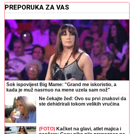
PREPORUKA ZA VAS
Šok ispovijest Big Mame: "Grand me iskoristio, a
kada je muž nasrnuo na mene uzela sam nož"
Ne čekajte žeđ: Ovo su prvi znakovi da
ste dehidrirali tokom velikih vrućina
(FOTO)
Kačket na glavi, atlet majica i