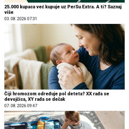
25.000 kupaca već kupuje uz PerSu Extra. A ti? Saznaj
više
03. 08. 2026 07:31
Čiji hromozom određuje pol deteta? XX rađa se
devojčica, XY rađa se dečak
07. 08. 2026 09:47