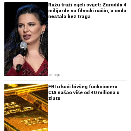
Ružu traži cijeli svijet: Zaradila 4
milijarde na filmski način, a onda
nestala bez traga
10:10
|
0
FBI u kući bivšeg funkcionera
CIA našao više od 40 miliona u
zlatu