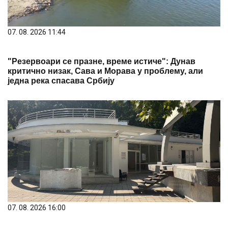
07. 08. 2026 11:44
"Резервоари се празне, време истиче": Дунав
критично низак, Сава и Морава у проблему, али
једна река спасава Србију
07. 08. 2026 16:00