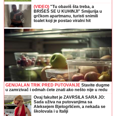
(VIDEO)
"Tu obaviš šta treba, a
BRIŠEŠ SE U KUHINJI" Smijurija u
grčkom apartmanu, turisti snimili
toalet koji je postao viralni hit
GENIJALAN TRIK PRED PUTOVANJE
Stavite dugme
u zamrzivač i odmah ćete znati ako nešto nije u redu
Ovaj fakultet je ZAVRŠILA SARA JO:
Sada uživa na putovanjima sa
Aleksejem Bjelogrlićem, a nekada se
školovala i u Italiji