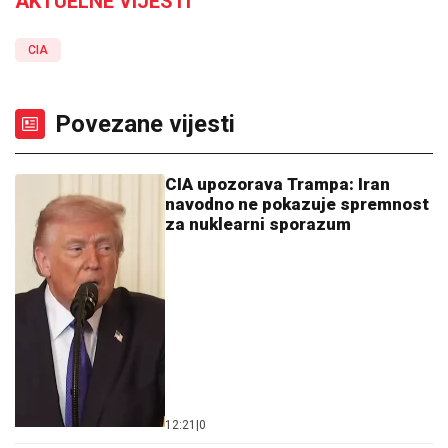
AKTUELNE VIJESTI
CIA
Povezane vijesti
CIA upozorava Trampa: Iran
navodno ne pokazuje spremnost
za nuklearni sporazum
12:21
|
0