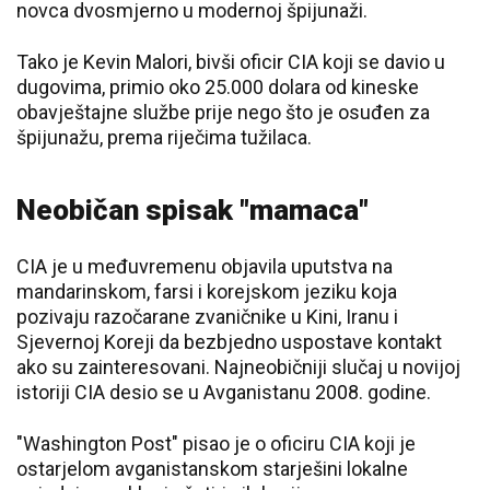
novca dvosmjerno u modernoj špijunaži.
Tako je Kevin Malori, bivši oficir CIA koji se davio u
dugovima, primio oko 25.000 dolara od kineske
obavještajne službe prije nego što je osuđen za
špijunažu, prema riječima tužilaca.
Neobičan spisak "mamaca"
CIA je u međuvremenu objavila uputstva na
mandarinskom, farsi i korejskom jeziku koja
pozivaju razočarane zvaničnike u Kini, Iranu i
Sjevernoj Koreji da bezbjedno uspostave kontakt
ako su zainteresovani. Najneobičniji slučaj u novijoj
istoriji CIA desio se u Avganistanu 2008. godine.
"Washington Post" pisao je o oficiru CIA koji je
ostarjelom avganistanskom starješini lokalne