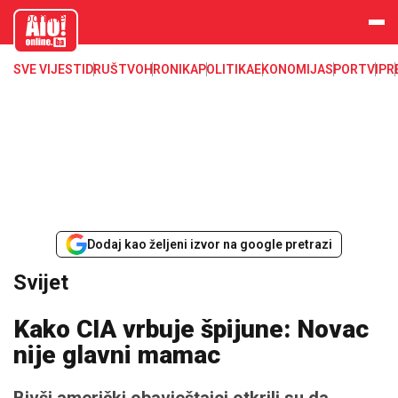
aloonline.b
a
SVE VIJESTI
DRUŠTVO
HRONIKA
POLITIKA
EKONOMIJA
SPORT
VIP
R
Dodaj kao željeni izvor na google pretrazi
Svijet
Kako CIA vrbuje špijune: Novac
nije glavni mamac