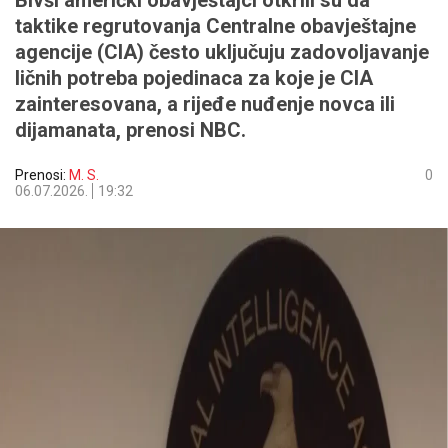
Bivši američki obavještajci otkrili su da
taktike regrutovanja Centralne obavještajne
agencije (CIA) često uključuju zadovoljavanje
ličnih potreba pojedinaca za koje je CIA
zainteresovana, a rijeđe nuđenje novca ili
dijamanata, prenosi NBC.
Prenosi:
M. S.
0
06.07.2026.
19:32