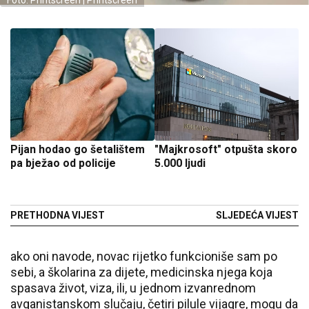
Foto: Printscreen | Printscreen
Pijan hodao go šetalištem
"Majkrosoft" otpušta skoro
pa bježao od policije
5.000 ljudi
PRETHODNA VIJEST
SLJEDEĆA VIJEST
ako oni navode, novac rijetko funkcioniše sam po
sebi, a školarina za dijete, medicinska njega koja
spasava život, viza, ili, u jednom izvanrednom
avganistanskom slučaju, četiri pilule vijagre, mogu da