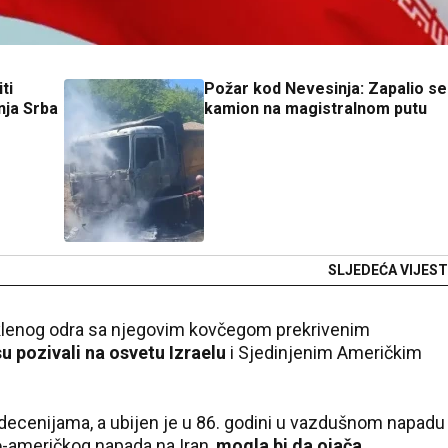
ti
Požar kod Nevesinja: Zapalio se
nja Srba
kamion na magistralnom putu
SLJEDEĆA VIJEST
staklenog odra sa njegovim kovčegom prekrivenim
u pozivali na osvetu Izraelu
i Sjedinjenim Američkim
 decenijama, a ubijen je u 86. godini u vazdušnom napadu
o-američkog napada na Iran,
mogla bi da ojača