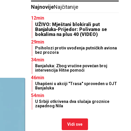
Najnovije
Najčitanije
12min
UŽIVO: Mještani blokirali put
Banjaluka-Prijedor: Polivamo se
bokalima na plus 40 (VIDEO)
29min
Psiholozi protiv uvođenja putničkih aviona
bez prozora
34min
Banjaluka: Zbog vrućine povećan broj
intervencija Hitne pomoći
46min
Uhapšeni u akciji "Trasa" sproveden u OJT
Banjaluka
54min
U Srbiji otkrivena dva slučaja groznice
zapadnog Nila
Vidi sve