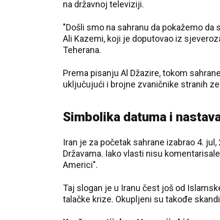
na državnoj televiziji.
"Došli smo na sahranu da pokažemo da sm
Ali Kazemi, koji je doputovao iz sjevero
Teherana.
Prema pisanju Al Džazire, tokom sahran
uključujući i brojne zvaničnike stranih z
Simbolika datuma i nastav
Iran je za početak sahrane izabrao 4. jul
Državama. Iako vlasti nisu komentarisale 
Americi".
Taj slogan je u Iranu čest još od Islam
talačke krize. Okupljeni su takođe skandir