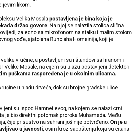
eijevim likom.
pleksu Velika Mosala
postavljena je bina koja je
nekada držao govore
. Na njoj se nalazila stolica slična
povijedi, zajedno sa mikrofonom na stalku i malim stolom
ovnog vođe, ajatolaha Ruholaha Homeinija, koji je
elike vrućine, a postavljeni su i štandovi sa hranom i
r Velike Mosale, na čijem su ulazu postavljeni detektori
kim puškama raspoređena je u okolnim ulicama.
 vrućine u hladu drveća, dok su brojne gradske ulice
ljeni su ispod Hamneijevog, na kojem se nalazi crni
 da je bio direktni potomak proroka Muhameda. Među
, čije prisustvo na sahrani još nije potvrđeno.
On je u
avljivao u javnosti
, osim kroz saopštenja koja su čitana