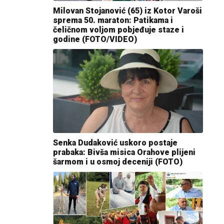
Milovan Stojanović (65) iz Kotor Varoši
sprema 50. maraton: Patikama i
čeličnom voljom pobjeđuje staze i
godine (FOTO/VIDEO)
Senka Dudaković uskoro postaje
prabaka: Bivša misica Orahove plijeni
šarmom i u osmoj deceniji (FOTO)