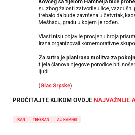
Kovčeg sa tijelom Hamneija biće prone
su zbog žalosti zatvorile ulice, vazdušni 
trebalo da bude završena u četvrtak, kada
Mešhadu, gradu u kojem je rođen.
Vlasti nisu objavile procjenu broja prisu
Irana organizovali komemorativne skupo
Za sutra je planirana molitva za pokojn
tijela članova njegove porodice biti noše
ljudi.
(
Glas Srpske
)
PROČITAJTE KLIKOM OVDJE
NAJVAŽNIJE A
IRAN
TEHERAN
ALI HAMNEI