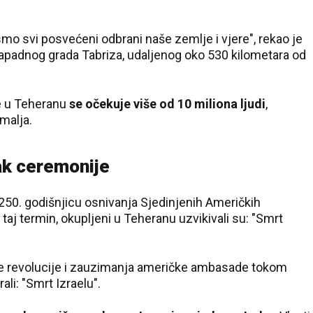
o svi posvećeni odbrani naše zemlje i vjere", rekao je
zapadnog grada Tabriza, udaljenog oko 530 kilometara od
e u Teheranu
se očekuje više od 10 miliona ljudi
,
emalja.
ak ceremonije
, 250. godišnjicu osnivanja Sjedinjenih Američkih
taj termin, okupljeni u Teheranu uzvikivali su: "Smrt
ske revolucije i zauzimanja američke ambasade tokom
ali: "Smrt Izraelu".