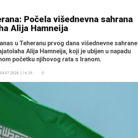
erana: Počela višednevna sahrana
ha Alija Hamneija
e danas u Teheranu prvog dana višednevne sahrane
atolaha Alija Hamneija, koji je ubijen u napadu
mom početku njihovog rata s Iranom.
04.07.2026.
16:29
0