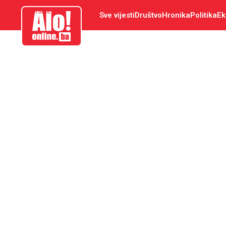
aloonline.ba
Sve vijesti
Društvo
Hronika
Politika
Ek