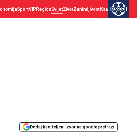
onomija
Sport
VIP
Region
Svijet
Život
Zanimljivosti
Stav
SP2026
Dodaj kao željeni izvor na google pretrazi