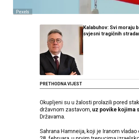
Pexels
Kalabuhov: Svi moraju bi
svjesni tragičnih strada
PRETHODNA VIJEST
Okupljeni su u žalosti prolazili pored 
državnom zastavom,
uz povike kojima s
Državama.
Sahrana Hamneija, koji je Iranom vladao
28. februara, u prvim trenucima izraelsk