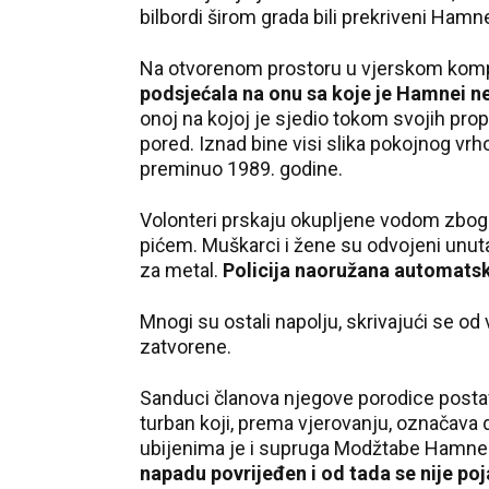
bilbordi širom grada bili prekriveni Hamn
Na otvorenom prostoru u vjerskom kom
podsjećala na onu sa koje je Hamnei 
onoj na kojoj je sjedio tokom svojih pro
pored. Iznad bine visi slika pokojnog vrh
preminuo 1989. godine.
Volonteri prskaju okupljene vodom zbog v
pićem. Muškarci i žene su odvojeni unuta
za metal.
Policija naoružana automats
Mnogi su ostali napolju, skrivajući se od
zatvorene.
Sanduci članova njegove porodice postav
turban koji, prema vjerovanju, označava
ubijenima je i supruga Modžtabe Hamneija
napadu povrijeđen i od tada se nije poj