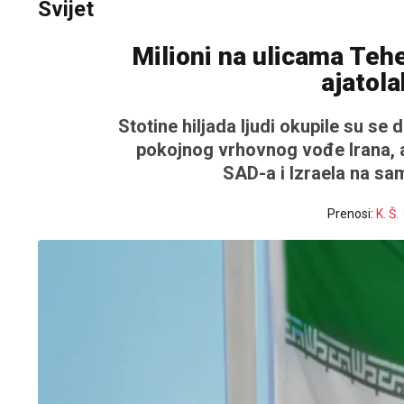
Svijet
Milioni na ulicama Teh
ajatola
Stotine hiljada ljudi okupile su s
pokojnog vrhovnog vođe Irana, aj
SAD-a i Izraela na sa
Prenosi:
K. Š.