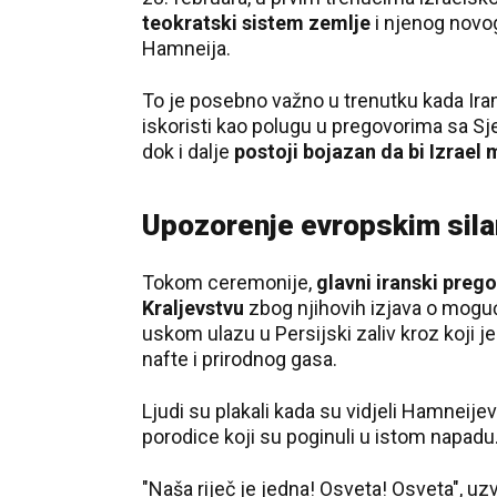
teokratski sistem zemlje
i njenog novo
Hamneija.
To je posebno važno u trenutku kada I
iskoristi kao polugu u pregovorima sa S
dok i dalje
postoji bojazan da bi Izrae
Upozorenje evropskim sila
Tokom ceremonije,
glavni iranski preg
Kraljevstvu
zbog njihovih izjava o mogu
uskom ulazu u Persijski zaliv kroz koji 
nafte i prirodnog gasa.
Ljudi su plakali kada su vidjeli Hamnei
porodice koji su poginuli u istom napadu
"Naša riječ je jedna! Osveta! Osveta", uz