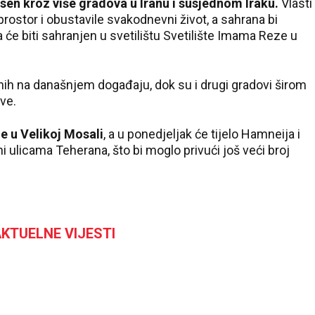
sen kroz više gradova u Iranu i susjednom Iraku.
Vlasti
29 °C
prostor i obustavile svakodnevni život, a sahrana bi
Pale
 će biti sahranjen u svetilištu Svetilište Imama Reze u
tnih na današnjem događaju, dok su i drugi gradovi širom
ve.
e u Velikoj Mosali
, a u ponedjeljak će tijelo Hamneija i
ni ulicama Teherana, što bi moglo privući još veći broj
KTUELNE VIJESTI