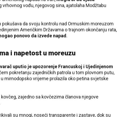
g vrhovnog vođu, njegovog sina, ajatolaha Modžtabu
ran pokušava da svoju kontrolu nad Ormuskim moreuzom
jedinjenim Američkim Državama o trajnom okončanju rata,
l mogao ponovo da izvede napad
.
ma i napetost u moreuzu
ovarač uputio je upozorenje Francuskoj i Ujedinjenom
ćem pokretanju zajedničkih patrola u tom plovnom putu,
je u mirnodopsko vrijeme prolazila oko petina svjetske
jev kovčeg, zajedno sa kovčezima članova njegove
.
vikivali su mnogi, noseći transparente i zastave, dok su