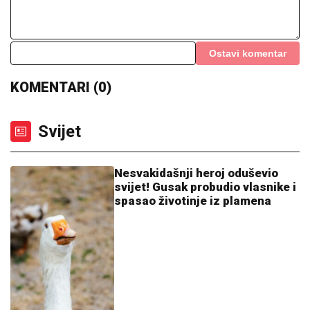
Ostavi komentar
KOMENTARI (0)
Svijet
Nesvakidašnji heroj oduševio
svijet! Gusak probudio vlasnike i
spasao životinje iz plamena