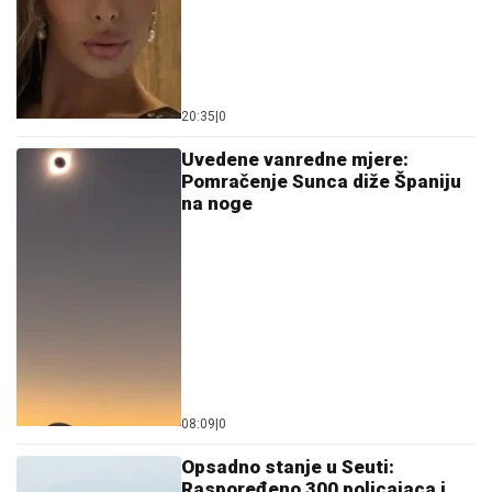
20:35
|
0
Uvedene vanredne mjere:
Pomračenje Sunca diže Španiju
na noge
08:09
|
0
Opsadno stanje u Seuti:
Raspoređeno 300 policajaca i