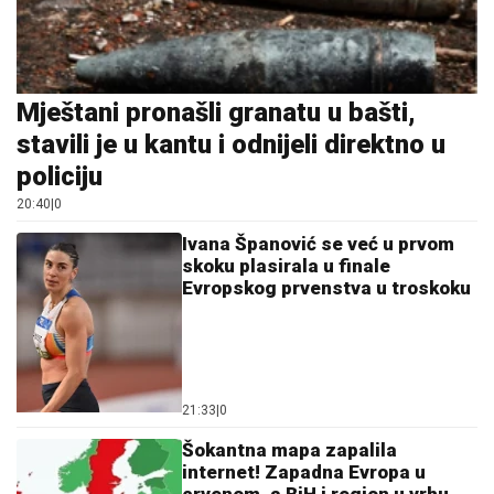
Mještani pronašli granatu u bašti,
stavili je u kantu i odnijeli direktno u
policiju
20:40
|
0
Ivana Španović se već u prvom
skoku plasirala u finale
Evropskog prvenstva u troskoku
21:33
|
0
Šokantna mapa zapalila
internet! Zapadna Evropa u