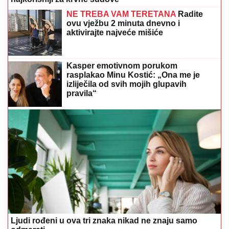
NE TREBA VAM TERETANA
Radite
ovu vježbu 2 minuta dnevno i
aktivirajte najveće mišiće
Kasper emotivnom porukom
rasplakao Minu Kostić: „Ona me je
izliječila od svih mojih glupavih
pravila“
Ljudi rođeni u ova tri znaka nikad ne znaju samo