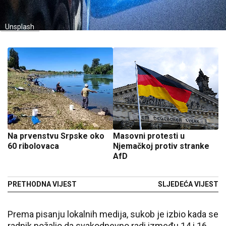
Unsplash
Na prvenstvu Srpske oko
Masovni protesti u
60 ribolovaca
Njemačkoj protiv stranke
AfD
PRETHODNA VIJEST
SLJEDEĆA VIJEST
Prema pisanju lokalnih medija, sukob je izbio kada se
radnik požalio da svakodnevno radi između 14 i 16