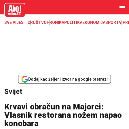
aloonline.b
a
SVE VIJESTI
DRUŠTVO
HRONIKA
POLITIKA
EKONOMIJA
SPORT
VIP
R
Dodaj kao željeni izvor na google pretrazi
Svijet
Krvavi obračun na Majorci:
Vlasnik restorana nožem napao
konobara