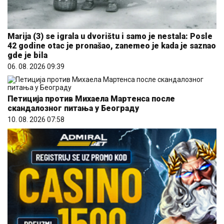
Marija (3) se igrala u dvorištu i samo je nestala: Posle
42 godine otac je pronašao, zanemeo je kada je saznao
gde je bila
06. 08. 2026 09:39
Петиција против Михаела Мартенса после
скандалозног питања у Београду
10. 08. 2026 07:58