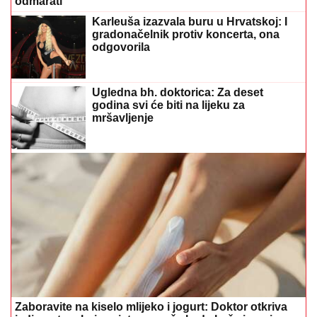
odmarati
Karleuša izazvala buru u Hrvatskoj: I
gradonačelnik protiv koncerta, ona
odgovorila
Ugledna bh. doktorica: Za deset
godina svi će biti na lijeku za
mršavljenje
Zaboravite na kiselo mlijeko i jogurt: Doktor otkriva