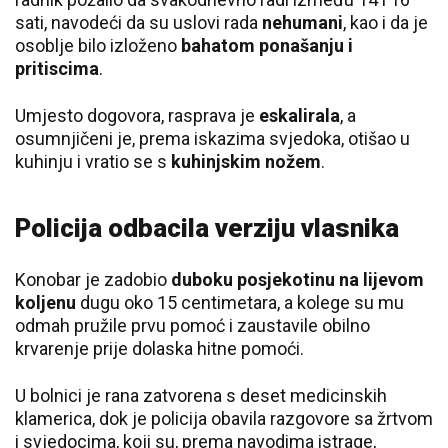
sati, navodeći da su uslovi rada
nehumani
, kao i da je
osoblje bilo izloženo
bahatom ponašanju i
pritiscima
.
Umjesto dogovora, rasprava je
eskalirala
, a
osumnjičeni je, prema iskazima svjedoka, otišao u
kuhinju i vratio se s
kuhinjskim nožem
.
Policija odbacila verziju vlasnika
Konobar je zadobio
duboku posjekotinu na lijevom
koljenu
dugu oko 15 centimetara, a kolege su mu
odmah pružile prvu pomoć i zaustavile obilno
krvarenje prije dolaska hitne pomoći.
U bolnici je rana zatvorena s deset medicinskih
klamerica, dok je policija obavila razgovore sa žrtvom
i svjedocima, koji su, prema navodima istrage,