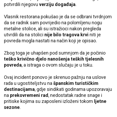
potvrdili njegovu
verziju događaja
.
Vlasnik restorana pokušao je da se odbrani tvrdnjom
da se radnik sam povrijedio na polomljenu nogu
metalne stolice, ali su istražioci nakon pregleda
utvrdili da na stolici
nije bilo tragova krvi
niti je
povreda mogla nastati na način koji je opisao.
Zbog toga je uhapšen pod sumnjom da je počinio
teško krivično djelo nanošenja teških tjelesnih
povreda
, a istraga o ovom slučaju je u toku.
Ovaj incident ponovo je skrenuo pažnju na uslove
rada u ugostiteljstvu na
španskim turističkim
destinacijama
, gdje sindikati godinama upozoravaju
na
prekovremeni rad
, nedostatak radne snage i
pritiske kojima su zaposleni izloženi tokom
ljetne
sezone
.