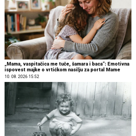
„Mama, vaspitačica me tuče, šamara i baca“: Emotivna
ispovest majke o vrtićkom nasilju za portal Mame
10. 08. 2026 15:52