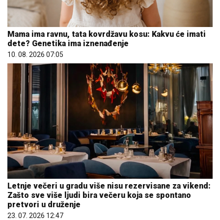
Mama ima ravnu, tata kovrdžavu kosu: Kakvu će imati
dete? Genetika ima iznenađenje
10. 08. 2026 07:05
Letnje večeri u gradu više nisu rezervisane za vikend:
Zašto sve više ljudi bira večeru koja se spontano
pretvori u druženje
23. 07. 2026 12:47