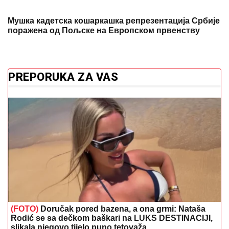
Мушка кадетска кошаркашка репрезентација Србије
поражена од Пољске на Европском првенству
PREPORUKA ZA VAS
(FOTO)
Doručak pored bazena, a ona grmi: Nataša
Rodić se sa dečkom baškari na LUKS DESTINACIJI,
slikala njegovo tijelo puno tetovaža