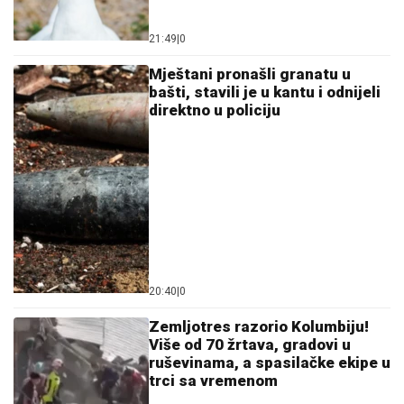
21:49
|
0
Mještani pronašli granatu u
bašti, stavili je u kantu i odnijeli
direktno u policiju
20:40
|
0
Zemljotres razorio Kolumbiju!
Više od 70 žrtava, gradovi u
ruševinama, a spasilačke ekipe u
trci sa vremenom