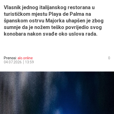
Vlasnik jednog italijanskog restorana u
turističkom mjestu Playa de Palma na
španskom ostrvu Majorka uhapšen je zbog
sumnje da je nožem teško povrijedio svog
konobara nakon svađe oko uslova rada.
Prenosi:
alo.online
0
04.07.2026.
13:59