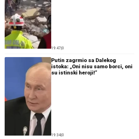
19:47
|
0
Putin zagrmio sa Dalekog
istoka: „Oni nisu samo borci, oni
su istinski heroji!“
19:34
|
0