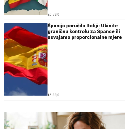
20:58
|
0
Španija poručila Italiji: Ukinite
graničnu kontrolu za Špance ili
usvajamo proporcionalne mjere
15:33
|
0