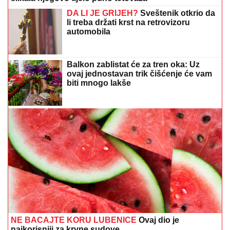
DA LI JE GRIJEH?
Sveštenik otkrio da
li treba držati krst na retrovizoru
automobila
Balkon zablistat će za tren oka: Uz
ovaj jednostavan trik čišćenje će vam
biti mnogo lakše
NE BACAJTE KORU LUBENICE
Ovaj dio je
najkorisniji za krvne sudove