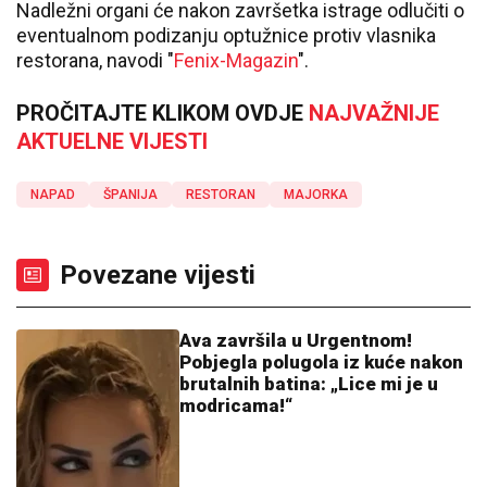
Nadležni organi će nakon završetka istrage odlučiti o
eventualnom podizanju optužnice protiv vlasnika
restorana, navodi "
Fenix-Magazin
".
PROČITAJTE KLIKOM OVDJE
NAJVAŽNIJE
AKTUELNE VIJESTI
NAPAD
ŠPANIJA
RESTORAN
MAJORKA
Povezane vijesti
Ava završila u Urgentnom!
Pobjegla polugola iz kuće nakon
brutalnih batina: „Lice mi je u
modricama!“