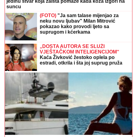
jedinu stvar koja zaista pomaže kada koža izgori na
suncu
(FOTO)
"Ja sam talase mijenjao za
neku novu ljubav" Milan Mitrović
pokazao kako provodi ljeto sa
suprugom i kćerkama
„DOSTA AUTORA SE SLUŽI
VJEŠTAČKOM INTELIGENCIJOM“
Kaća Živković žestoko oplela po
estradi, otkrila i šta joj suprug pruža