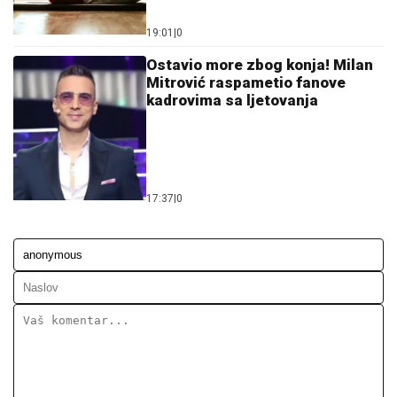
19:01
|
0
Ostavio more zbog konja! Milan
Mitrović raspametio fanove
kadrovima sa ljetovanja
17:37
|
0