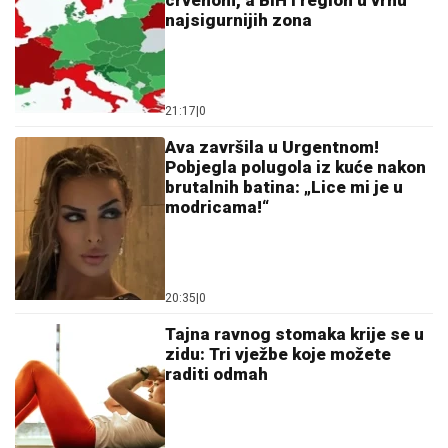
crvenom, a BiH i region u vrhu
najsigurnijih zona
21:17
|
0
Ava završila u Urgentnom!
Pobjegla polugola iz kuće nakon
brutalnih batina: „Lice mi je u
modricama!“
20:35
|
0
Tajna ravnog stomaka krije se u
zidu: Tri vježbe koje možete
raditi odmah