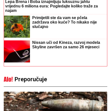
Lepa Brena i Boba iznajmljuju luksuznu jahtu
vrijednu 6 miliona eura: Pogledajte koliko traže za
najam
Primijetili ste da vam se pčela
zadržava oko kuće? To nikako nije
slučajno
Nissan uči od Kineza, razvoj modela
Skyline završen za samo 26 mjeseci
Preporučuje