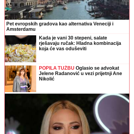
Pet evropskih gradova kao alternativa Veneciji i
Amsterdamu
Kada je vani 30 stepeni, salate
rješavaju ručak: Hladna kombinacija
koja će vas oduševiti
POPILA TUŽBU
Oglasio se advokat
Jelene Radanović u vezi prijetnji Ane
Nikolić