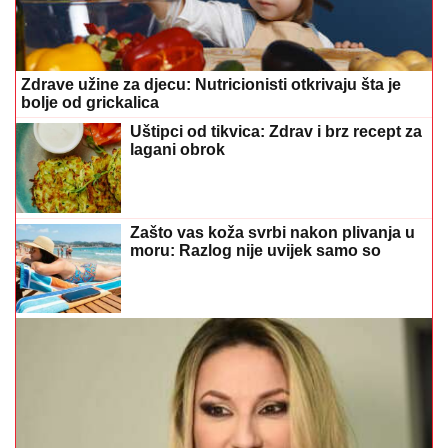
Zdrave užine za djecu: Nutricionisti otkrivaju šta je
bolje od grickalica
Uštipci od tikvica: Zdrav i brz recept za
lagani obrok
Zašto vas koža svrbi nakon plivanja u
moru: Razlog nije uvijek samo so