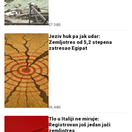
07:34
|
0
Jeziv huk pa jak udar:
Zemljotres od 5,2 stepena
zatresao Egipat
06:44
|
0
Tlo u Italiji ne miruje:
Registrovan još jedan jači
zemljotres