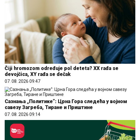
Čiji hromozom određuje pol deteta? XX rađa se
devojčica, XY rađa se dečak
07. 08. 2026 09:47
Сазнања „Политике”: Црна Гора следећа у војном
савезу Загреба, Тиране и Приштине
07. 08. 2026 09:14