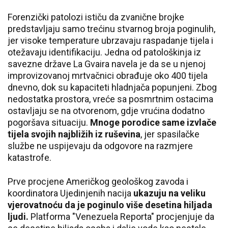
Forenzički patolozi ističu da zvanične brojke
predstavljaju samo trećinu stvarnog broja poginulih,
jer visoke temperature ubrzavaju raspadanje tijela i
otežavaju identifikaciju. Jedna od patološkinja iz
savezne države La Gvaira navela je da se u njenoj
improvizovanoj mrtvačnici obrađuje oko 400 tijela
dnevno, dok su kapaciteti hladnjača popunjeni. Zbog
nedostatka prostora, vreće sa posmrtnim ostacima
ostavljaju se na otvorenom, gdje vrućina dodatno
pogoršava situaciju.
Mnoge porodice same izvlače
tijela svojih najbližih iz ruševina
, jer spasilačke
službe ne uspijevaju da odgovore na razmjere
katastrofe.
Prve procjene Američkog geološkog zavoda i
koordinatora Ujedinjenih nacija
ukazuju na veliku
vjerovatnoću da je poginulo više desetina hiljada
ljudi.
Platforma "Venezuela Reporta" procjenjuje da