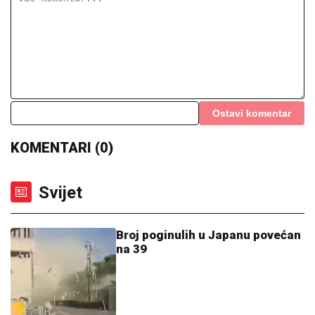
Ostavi komentar
KOMENTARI (0)
Svijet
Broj poginulih u Japanu povećan
na 39