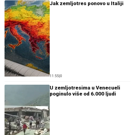
Jak zemljotres ponovo u Italiji
11:55
|
0
U zemljotresima u Venecueli
poginulo više od 6.000 ljudi