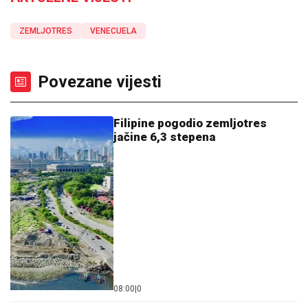
ZEMLJOTRES
VENECUELA
Povezane vijesti
Filipine pogodio zemljotres
jačine 6,3 stepena
08:00
|
0