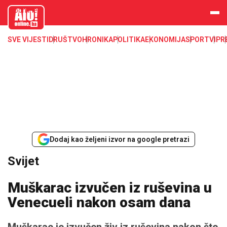
aloonline.b
a
SVE VIJESTI
DRUŠTVO
HRONIKA
POLITIKA
EKONOMIJA
SPORT
VIP
R
Dodaj kao željeni izvor na google pretrazi
Svijet
Muškarac izvučen iz ruševina u
Venecueli nakon osam dana