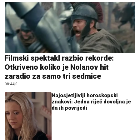
Filmski spektakl razbio rekorde:
Otkriveno koliko je Nolanov hit
zaradio za samo tri sedmice
08:44
|
0
Najosjetljiviji horoskopski
znakovi: Jedna riječ dovoljna je
da ih povrijedi