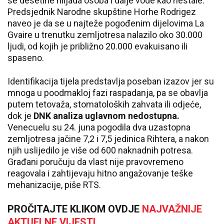
se desetine hiljada osoba i dalje vode kao nestale.
Predsjednik Narodne skupštine Horhe Rodrigez
naveo je da se u najteže pogođenim dijelovima La
Gvaire u trenutku zemljotresa nalazilo oko 30.000
ljudi, od kojih je približno 20.000 evakuisano ili
spaseno.
Identifikacija tijela predstavlja poseban izazov jer su
mnoga u poodmakloj fazi raspadanja, pa se obavlja
putem tetovaža, stomatoloških zahvata ili odjeće,
dok je
DNK analiza uglavnom nedostupna.
Venecuelu su 24. juna pogodila dva uzastopna
zemljotresa jačine 7,2 i 7,5 jedinica Rihtera, a nakon
njih uslijedilo je više od 600 naknadnih potresa.
Građani poručuju da vlast nije pravovremeno
reagovala i zahtijevaju hitno angažovanje teške
mehanizacije, piše RTS.
PROČITAJTE KLIKOM OVDJE
NAJVAŽNIJE
AKTUELNE VIJESTI