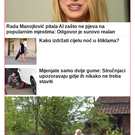
Rada Manojlović pitala AI zašto ne pjeva na
popularnim mjestima: Odgovor je surovo realan
Kako izdržati cijelu noć u štiklama?
Mijenjate samo dvije gume: Stručnjaci
upozoravaju gdje ih nikako ne treba
staviti