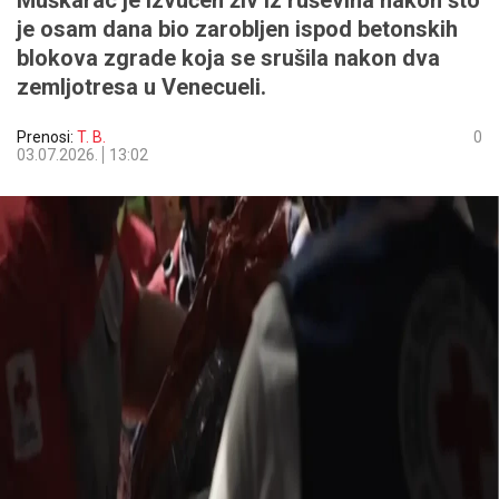
Muškarac je izvučen živ iz ruševina nakon što
je osam dana bio zarobljen ispod betonskih
blokova zgrade koja se srušila nakon dva
zemljotresa u Venecueli.
Prenosi:
T. B.
0
03.07.2026.
13:02