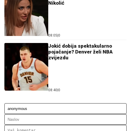
Nikolić
08:05
|
0
Jokić dobija spektakularno
pojačanje? Denver želi NBA
zvijezdu
08:40
|
0