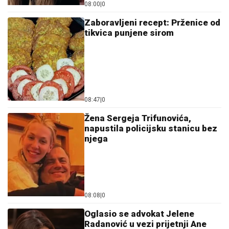
08:00
|
0
Zaboravljeni recept: Prženice od
tikvica punjene sirom
08:47
|
0
Žena Sergeja Trifunovića,
napustila policijsku stanicu bez
njega
08:08
|
0
Oglasio se advokat Jelene
Radanović u vezi prijetnji Ane