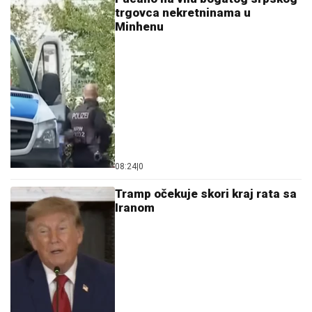
trgovca nekretninama u
Minhenu
08:24
|
0
Tramp očekuje skori kraj rata sa
Iranom