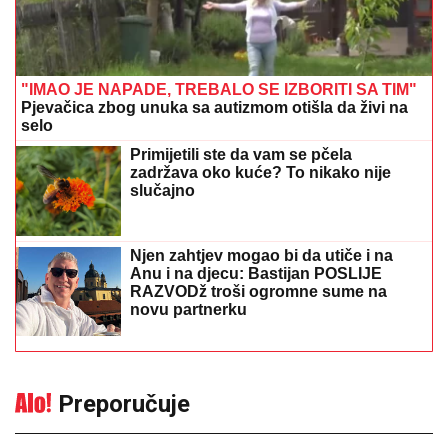
"IMAO JE NAPADE, TREBALO SE IZBORITI SA TIM"
Pjevačica zbog unuka sa autizmom otišla da živi na
selo
Primijetili ste da vam se pčela
zadržava oko kuće? To nikako nije
slučajno
Njen zahtjev mogao bi da utiče i na
Anu i na djecu: Bastijan POSLIJE
RAZVODž troši ogromne sume na
novu partnerku
Preporučuje