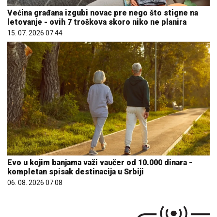
Većina građana izgubi novac pre nego što stigne na
letovanje - ovih 7 troškova skoro niko ne planira
15. 07. 2026 07:44
Evo u kojim banjama važi vaučer od 10.000 dinara -
kompletan spisak destinacija u Srbiji
06. 08. 2026 07:08