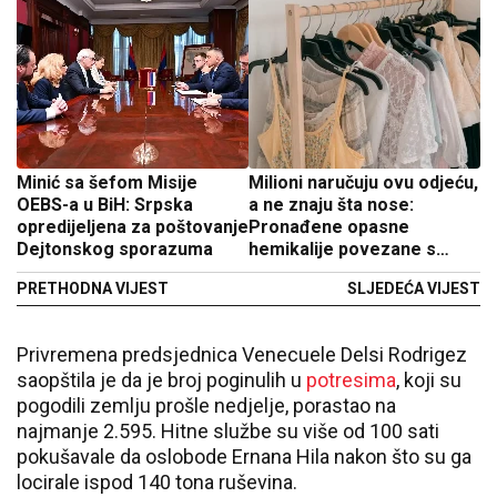
Minić sa šefom Misije
Milioni naručuju ovu odjeću,
OEBS-a u BiH: Srpska
a ne znaju šta nose:
opredijeljena za poštovanje
Pronađene opasne
Dejtonskog sporazuma
hemikalije povezane s
rakom
PRETHODNA VIJEST
SLJEDEĆA VIJEST
Privremena predsjednica Venecuele Delsi Rodrigez
saopštila je da je broj poginulih u
potresima
, koji su
pogodili zemlju prošle nedjelje, porastao na
najmanje 2.595. Hitne službe su više od 100 sati
pokušavale da oslobode Ernana Hila nakon što su ga
locirale ispod 140 tona ruševina.