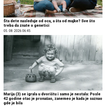
Šta dete nasleđuje od oca, a šta od majke? Sve što
treba da znate o genetici
05. 08. 2026 06:45
Marija (3) se igrala u dvorištu i samo je nestala: Posle
42 godine otac je pronašao, zanemeo je kada je saznao
gde je bila