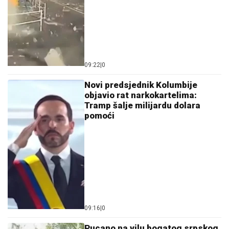
09:22
|
0
Novi predsjednik Kolumbije
objavio rat narkokartelima:
Tramp šalje milijardu dolara
pomoći
09:16
|
0
Pucano na vilu bogatog srpskog