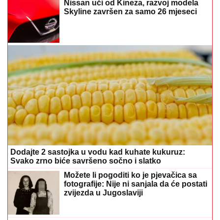
Dodajte 2 sastojka u vodu kad kuhate kukuruz:
Svako zrno biće savršeno sočno i slatko
Možete li pogoditi ko je pjevačica sa
fotografije: Nije ni sanjala da će postati
zvijezda u Jugoslaviji
"Nemojte da me izdate, nisam ni ja
vas" Jovana Jeremić odlazi sa Pinka,
oprostila se sa gledaocima, pa otkrila
razlog