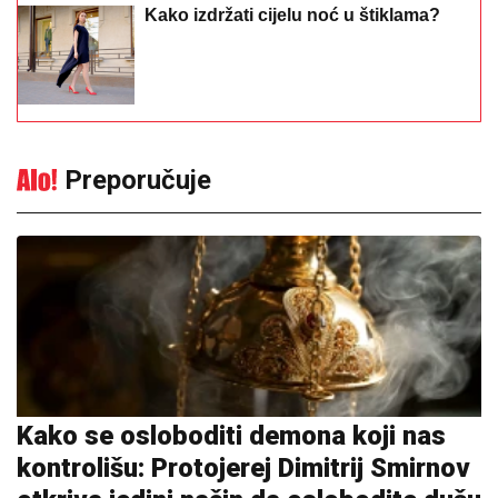
Kako se osloboditi demona koji nas
kontrolišu: Protojerej Dimitrij Smirnov
otkriva jedini način da oslobodite dušu
11:57
|
0
Koje je najbolje godišnje doba za
vjenčanje: Jedan mjesec
posebno je poželjan
11:49
|
0
Pjevač doživio veliku porodičnu