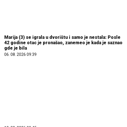
10. 08. 2026 09:45
ВУЧИЋ ДАНАС И СУТРА У ПОСЕТИ ЈУГОЗАПАДУ
СРБИЈЕ: Обићи ће и радове на изградњи нове
касарне Војске