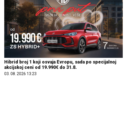
Hibrid broj 1 koji osvaja Evropu, sada po specijalnoj
akcijskoj ceni od 19.990€ do 31.8.
03. 08. 2026 13:23
Marija (3) se igrala u dvorištu i samo je nestala: Posle
42 godine otac je pronašao, zanemeo je kada je saznao
gde je bila
06. 08. 2026 09:39