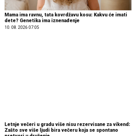
Letnje večeri u gradu više nisu rezervisane za vikend:
Zašto sve više ljudi bira večeru koja se spontano
pretvori u druženje
23. 07. 2026 12:47