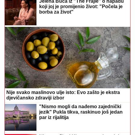
Nije svako maslinovo ulje isto: Evo zašto je ekstra
djevičansko zdraviji izbor
"Nismo mogli da nađemo zajednički
jezik" Pukla tikva, raskinuo još jedan
par iz rijalitija
Nissan uči od Kineza, razvoj modela
Skyline završen za samo 26 mjeseci