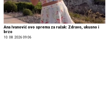
Ana Ivanović ovo sprema za ručak: Zdravo, ukusno i
brzo
10. 08. 2026 09:06
Penzioner sakuplja ono što svi bacaju i svakog
vikenda zaradi do 80 evra