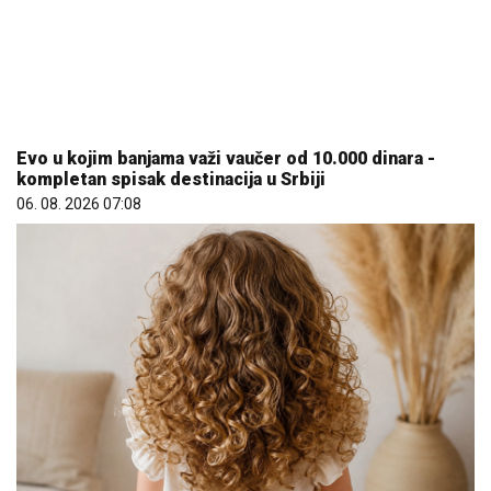
Evo u kojim banjama važi vaučer od 10.000 dinara -
kompletan spisak destinacija u Srbiji
06. 08. 2026 07:08
Mama ima ravnu, tata kovrdžavu kosu: Kakvu će imati
dete? Genetika ima iznenađenje
10. 08. 2026 07:05