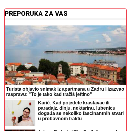
Turista objavio snimak iz apartmana u Zadru i izazvao
raspravu: "To je tako kad tražiš jeftino"
Karić: Kad pojedete krastavac ili
paradajz, dinju, nektarinu, lubenicu
događa se nekoliko fascinantnih stvari
u probavnom traktu
Jelena Buča iz "The Frajle" o napadu
koji joj je promijenio život: "Počela je
borba za život"