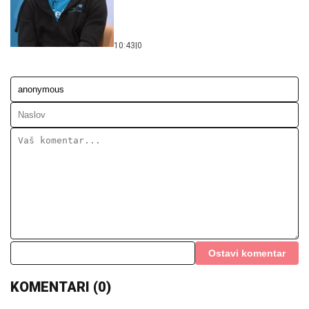
Ostavi komentar
KOMENTARI (0)
Svijet
Velika promjena u Bijeloj kući:
Tramp imenovao novog pravnog
savjetnika