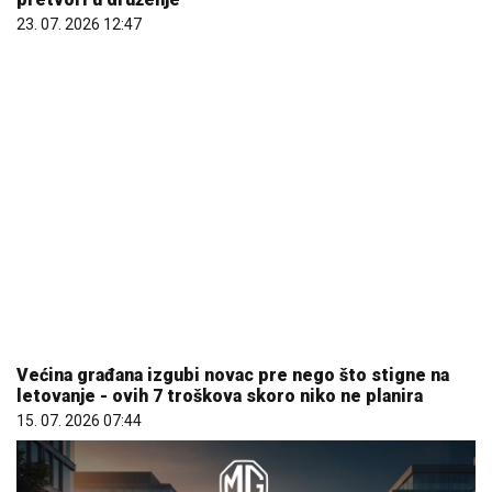
Većina građana izgubi novac pre nego što stigne na
letovanje - ovih 7 troškova skoro niko ne planira
15. 07. 2026 07:44