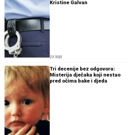
Kristine Galvan
23:30
|
0
Tri decenije bez odgovora:
Misterija dječaka koji nestao
pred očima bake i djeda