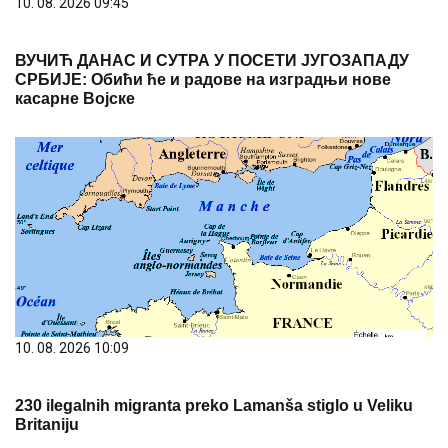
10. 08. 2026 10:09
230 ilegalnih migranta preko Lamanša stiglo u Veliku
Britaniju
10. 08. 2026 08:22
КК ,,Хајдук" Кула врши упис нових чланова