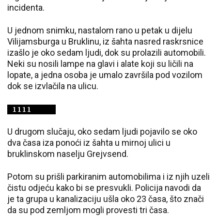
incidenta.
U jednom snimku, nastalom rano u petak u dijelu
Vilijamsburga u Bruklinu, iz šahta nasred raskrsnice
izašlo je oko sedam ljudi, dok su prolazili automobili.
Neki su nosili lampe na glavi i alate koji su ličili na
lopate, a jedna osoba je umalo završila pod vozilom
dok se izvlačila na ulicu.
U drugom slučaju, oko sedam ljudi pojavilo se oko
dva časa iza ponoći iz šahta u mirnoj ulici u
bruklinskom naselju Grejvsend.
Potom su prišli parkiranim automobilima i iz njih uzeli
čistu odjeću kako bi se presvukli. Policija navodi da
je ta grupa u kanalizaciju ušla oko 23 časa, što znači
da su pod zemljom mogli provesti tri časa.