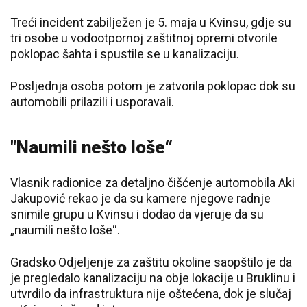
Treći incident zabilježen je 5. maja u Kvinsu, gdje su
tri osobe u vodootpornoj zaštitnoj opremi otvorile
poklopac šahta i spustile se u kanalizaciju.
Posljednja osoba potom je zatvorila poklopac dok su
automobili prilazili i usporavali.
"Naumili nešto loše“
Vlasnik radionice za detaljno čišćenje automobila Aki
Jakupović rekao je da su kamere njegove radnje
snimile grupu u Kvinsu i dodao da vjeruje da su
„naumili nešto loše“.
Gradsko Odjeljenje za zaštitu okoline saopštilo je da
je pregledalo kanalizaciju na obje lokacije u Bruklinu i
utvrdilo da infrastruktura nije oštećena, dok je slučaj