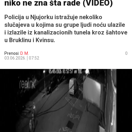
niko ne zna šta rade (VIDEO)
Policija u Njujorku istražuje nekoliko
slučajeva u kojima su grupe ljudi noću ulazile
i izlazile iz kanalizacionih tunela kroz šahtove
u Bruklinu i Kvinsu.
Prenosi:
D. M.
0
03.06.2026.
07:52