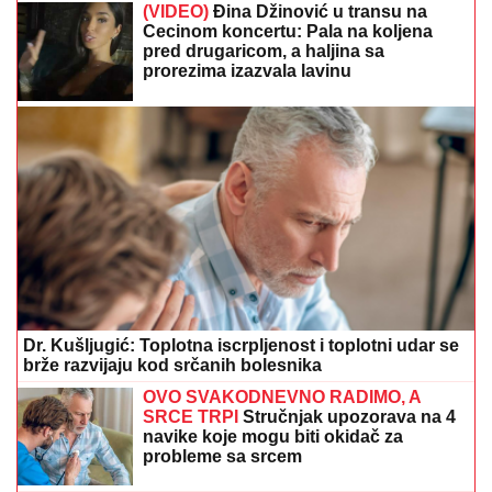
Dr. Kušljugić: Toplotna iscrpljenost i toplotni udar se
brže razvijaju kod srčanih bolesnika
OVO SVAKODNEVNO RADIMO, A
SRCE TRPI
Stručnjak upozorava na 4
navike koje mogu biti okidač za
probleme sa srcem
Kako izdržati cijelu noć u štiklama?
Preporučuje