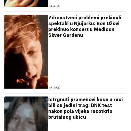
14:43
|
0
Zdravstveni problemi prekinuli
spektakl u Njujorku: Bon Džovi
prekinuo koncert u Medison
Skver Gardenu
16:36
|
0
Istrgnuti pramenovi kose u ruci
bili su jedini trag: DNK test
nakon pola vijeka razotkrio
brutalnog ubicu