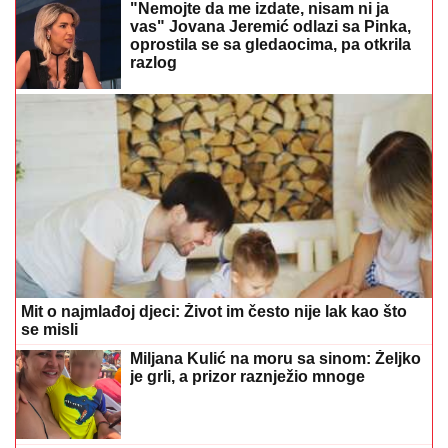
Mit o najmlađoj djeci: Život im često nije lak kao što
se misli
Miljana Kulić na moru sa sinom: Željko
je grli, a prizor raznježio mnoge
(VIDEO)
Đina Džinović u transu na
Cecinom koncertu: Pala na koljena
pred drugaricom, a haljina sa
prorezima izazvala lavinu