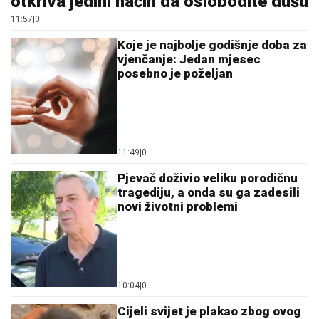
tragediju, a onda su ga zadesili
novi životni problemi
10:04
|
0
Cijeli svijet je plakao zbog ovog
majmuna, a novi snimci donijeli
su srećan preokret (VIDEO)
10:54
|
0
Ponovo maler: Đani ostao bez
zuba (FOTO)