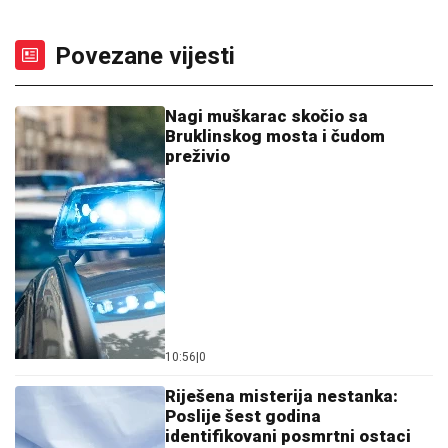
Povezane vijesti
Nagi muškarac skočio sa
Bruklinskog mosta i čudom
preživio
10:56
|
0
Riješena misterija nestanka:
Poslije šest godina
identifikovani posmrtni ostaci