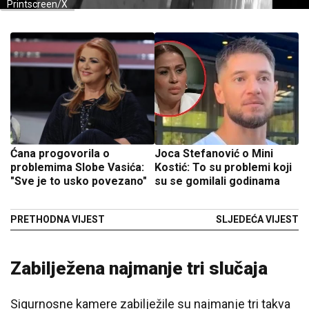
Printscreen/X
Ćana progovorila o
Joca Stefanović o Mini
problemima Slobe Vasića:
Kostić: To su problemi koji
"Sve je to usko povezano"
su se gomilali godinama
PRETHODNA VIJEST
SLJEDEĆA VIJEST
Zabilježena najmanje tri slučaja
Sigurnosne kamere zabilježile su najmanje tri takva