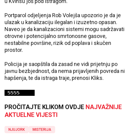
u Kvinsu još pod istragom.
Portparol odjeljenja Rob Volejša upozorio je da je
ulazak u kanalizaciju ilegalan i izuzetno opasan.
Naveo je da kanalizacioni sistemi mogu sadržavati
otrovne i potencijalno smrtonosne gasove,
nestabilne površine, rizik od poplava i skučen
prostor.
Policija je saopštila da zasad ne vidi prijetnju po
javnu bezbjednost, da nema prijavljenih povreda ni
hapšenja, te da istraga traje, prenosi Kliks.
PROČITAJTE KLIKOM OVDJE
NAJVAŽNIJE
AKTUELNE VIJESTI
NJUJORK
MISTERIJA