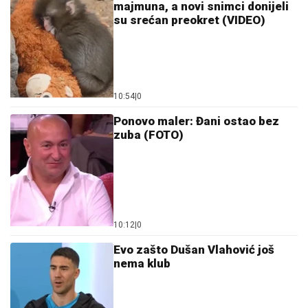
10:12
|
0
Evo zašto Dušan Vlahović još
nema klub
10:43
|
0