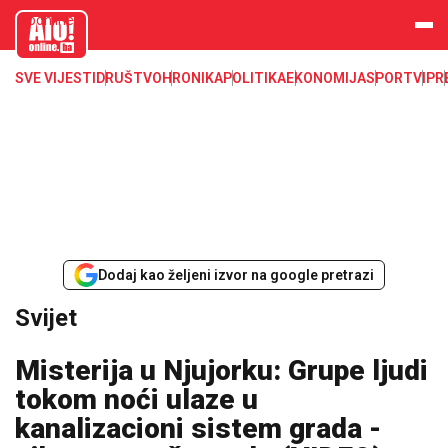
aloonline.b
a
SVE VIJESTI
DRUŠTVO
HRONIKA
POLITIKA
EKONOMIJA
SPORT
VIP
R
Dodaj kao željeni izvor na google pretrazi
Svijet
Misterija u Njujorku: Grupe ljudi
tokom noći ulaze u
kanalizacioni sistem grada -