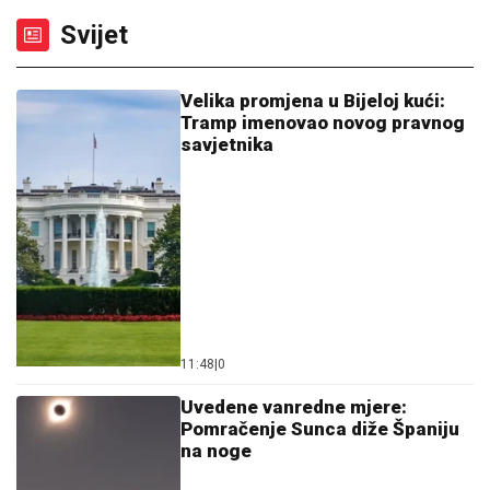
11:48
|
0
Uvedene vanredne mjere:
Pomračenje Sunca diže Španiju
na noge
08:09
|
0
Tajvan se priprema za mogući
kineski napad, namjerno
usporavaju internet