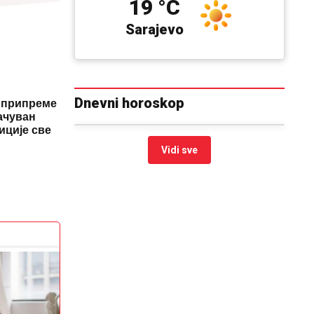
19 °C
Sarajevo
Dnevni horoskop
 припреме
ачуван
иције све
Vidi sve