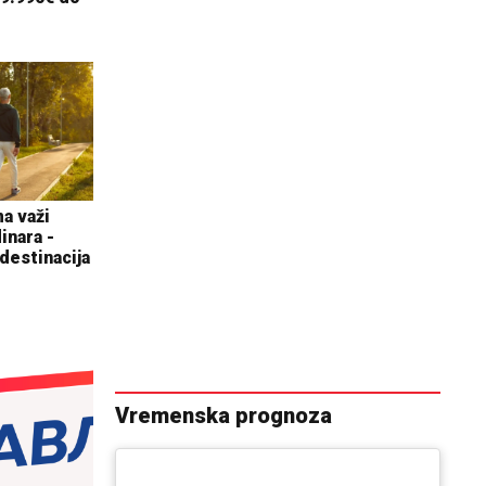
a važi
inara -
destinacija
Vremenska prognoza