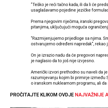
"Teško je reći tačno kada, ili da li će 
usaglašavamo pojedine jezičke formulaci
Prema njegovim riječima, iranski pregovar
pitanjima, uključujući moguća ograničen
"Razmijenjujemo prijedloge sa njima. Sma
ostvarujemo određeni napredak", rekao 
On je izrazio nadu da će pregovori napredo
je naglasio da to još nije izvjesno.
Američki izvori prethodno su naveli da 
razumijevanju kojim bi primirje između S
o iranskom nuklearnom programu, ali da
PROČITAJTE KLIKOM OVDJE
NAJVAŽNIJE A