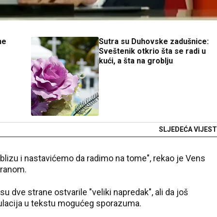
ne
Sutra su Duhovske zadušnice:
Sveštenik otkrio šta se radi u
kući, a šta na groblju
SLJEDEĆA VIJEST
 blizu i nastavićemo da radimo na tome", rekao je Vens
Iranom.
 dve strane ostvarile "veliki napredak", ali da još
ulacija u tekstu mogućeg sporazuma.