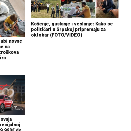
Košenje, guslanje i veslanje: Kako se
političari u Srpskoj pripremaju za
oktobar (FOTO/VIDEO)
gubi novac
ne na
 troškova
ira
osvaja
ecijalnoj
19.990€ do