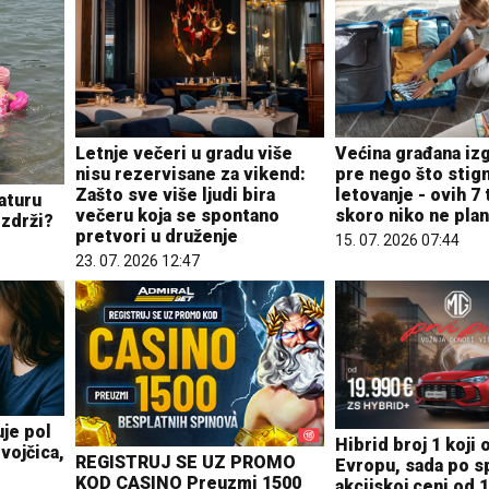
Letnje večeri u gradu više
Većina građana iz
nisu rezervisane za vikend:
pre nego što stig
Zašto sve više ljudi bira
letovanje - ovih 7
aturu
večeru koja se spontano
skoro niko ne plan
izdrži?
pretvori u druženje
15. 07. 2026 07:44
23. 07. 2026 12:47
je pol
Hibrid broj 1 koji 
vojčica,
REGISTRUJ SE UZ PROMO
Evropu, sada po sp
KOD CASINO Preuzmi 1500
akcijskoj ceni od 