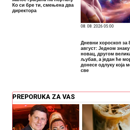
Ко си бре ти, смењена два
директора
08. 08. 2026 05:00
Дневни хороскоп за 8
август: Једном знаку
новац, другом велик
љубав, а један ће мо
донесе одлуку која 
све
PREPORUKA ZA VAS