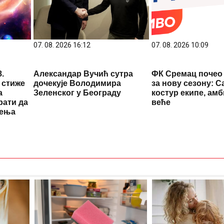
18 °C
Pale
07. 08. 2026 16:12
07. 08. 2026 10:09
.
Александар Вучић сутра
ФК Сремац почео
 стиже
дочекује Володимира
за нову сезону: С
а
Зеленског у Београду
костур екипе, амб
рати да
веће
мења