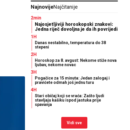
Najnovije
Najčitanije
2min
Najosjetljiviji horoskopski znakovi:
Jedna riječ dovoljna je da ih povrijedi
1H
Danas nestabilno, temperatura do 38
stepeni
2H
Horoskop za 8. avgust: Nekome stiže nova
ljubav, nekome novac
3H
Pogačice za 15 minuta: Jedan zalogaj i
pravićete odmah još jednu turu
4H
Stari običaj koji se vraća: Zašto ljudi
stavljaju kašiku ispod jastuka prije
spavanja
Vidi sve