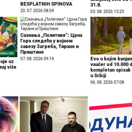
BESPLATNIH SPINOVA
31.8.
20. 07. 2026 08:04
03. 08. 2026 13:23
Сазнања „Политике”: Црна
Гора следећа у војном
савезу Загреба, Тиране и
Приштине
Evo u kojim banjam
07. 08. 2026 09:14
uje uz
vaučer od 10.000 d
naj više
kompletan spisak 
u Srbiji
06. 08. 2026 07:08