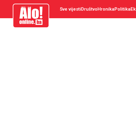
aloonline.ba
Sve vijesti
Društvo
Hronika
Politika
Ek