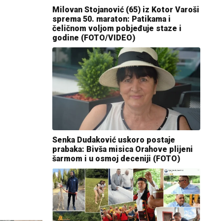
Milovan Stojanović (65) iz Kotor Varoši
sprema 50. maraton: Patikama i
čeličnom voljom pobjeđuje staze i
godine (FOTO/VIDEO)
Senka Dudaković uskoro postaje
prabaka: Bivša misica Orahove plijeni
šarmom i u osmoj deceniji (FOTO)