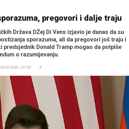
sporazuma, pregovori i dalje traju
čkih Država DŽej Di Vens izjavio je danas da su
ostizanja sporazuma, ali da pregovori još traju i
čki predsjednik Donald Tramp mogao da potpiše
dum o razumijevanju.
29.05.2026.
07:55
0