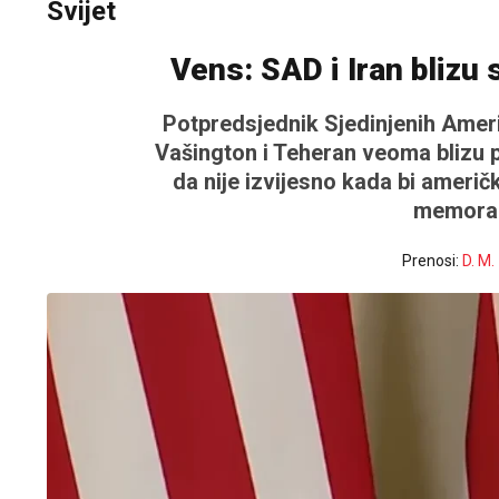
Svijet
Vens: SAD i Iran blizu 
Potpredsjednik Sjedinjenih Ameri
Vašington i Teheran veoma blizu p
da nije izvijesno kada bi ameri
memoran
Prenosi:
D. M.