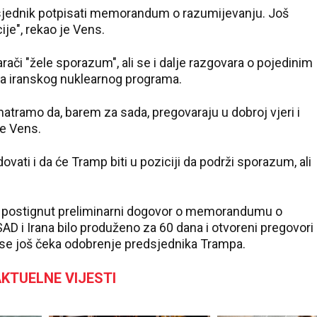
predsjednik potpisati memorandum o razumijevanju. Јoš
je", rekao je Vens.
ači "žele sporazum", ali se i dalje razgovara o pojedinim
ja iranskog nuklearnog programa.
tramo da, barem za sada, pregovaraju u dobroj vjeri i
je Vens.
vati i da će Tramp biti u poziciji da podrži sporazum, ali
je postignut preliminarni dogovor o memorandumu o
AD i Irana bilo produženo za 60 dana i otvoreni pregovori
 se još čeka odobrenje predsjednika Trampa.
KTUELNE VIJESTI