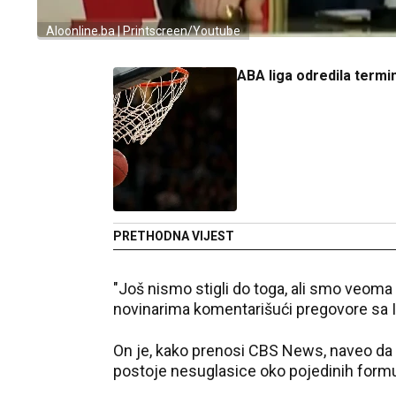
Aloonline.ba | Printscreen/Youtube
ABA liga odredila termi
PRETHODNA VIJEST
"Јoš nismo stigli do toga, ali smo veoma
novinarima komentarišući pregovore sa 
On je, kako prenosi CBS News, naveo da su
postoje nesuglasice oko pojedinih form