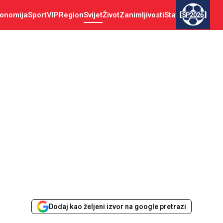
onomija
Sport
VIP
Region
Svijet
Život
Zanimljivosti
Stav
SP2026
Dodaj kao željeni izvor na google pretrazi