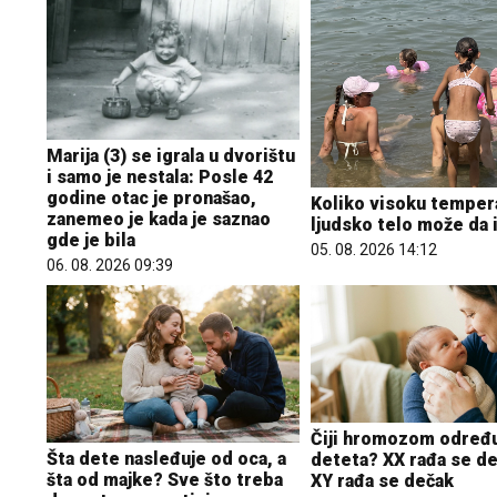
Marija (3) se igrala u dvorištu
i samo je nestala: Posle 42
godine otac je pronašao,
Koliko visoku temper
zanemeo je kada je saznao
ljudsko telo može da 
gde je bila
05. 08. 2026 14:12
06. 08. 2026 09:39
Čiji hromozom određu
Šta dete nasleđuje od oca, a
deteta? XX rađa se de
šta od majke? Sve što treba
XY rađa se dečak