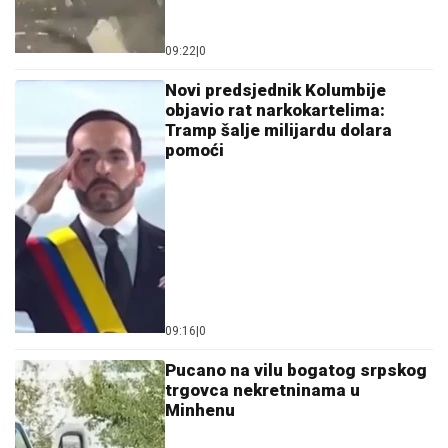
09:22
|
0
Novi predsjednik Kolumbije
objavio rat narkokartelima:
Tramp šalje milijardu dolara
pomoći
09:16
|
0
Pucano na vilu bogatog srpskog
trgovca nekretninama u
Minhenu