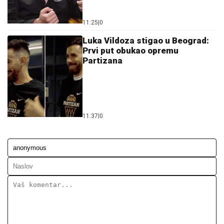
11:25
|
0
Luka Vildoza stigao u Beograd:
Prvi put obukao opremu
Partizana
11:37
|
0