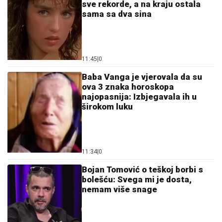
sve rekorde, a na kraju ostala
sama sa dva sina
11:45
|
0
Baba Vanga je vjerovala da su
ova 3 znaka horoskopa
najopasnija: Izbjegavala ih u
širokom luku
11:34
|
0
Bojan Tomović o teškoj borbi s
bolešću: Svega mi je dosta,
nemam više snage