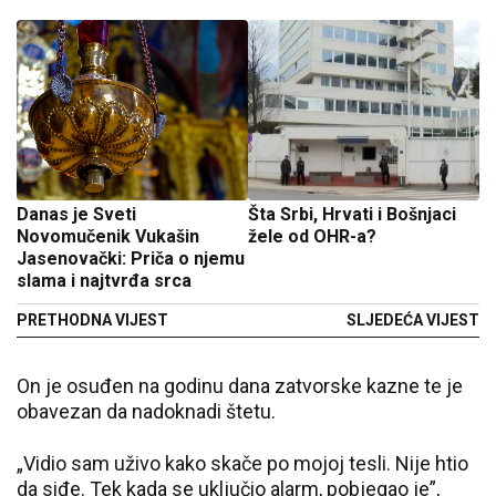
Danas je Sveti
Šta Srbi, Hrvati i Bošnjaci
Novomučenik Vukašin
žele od OHR-a?
Jasenovački: Priča o njemu
slama i najtvrđa srca
PRETHODNA VIJEST
SLJEDEĆA VIJEST
On je osuđen na godinu dana zatvorske kazne te je
obavezan da nadoknadi štetu.
„Vidio sam uživo kako skače po mojoj tesli. Nije htio
da siđe. Tek kada se uključio alarm, pobjegao je”,