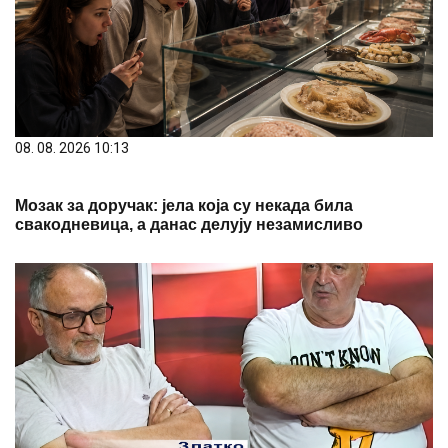
08. 08. 2026 10:13
Мозак за доручак: јела која су некада била
свакодневица, а данас делују незамисливо