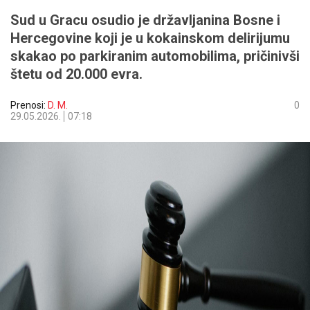
Sud u Gracu osudio je državljanina Bosne i
Hercegovine koji je u kokainskom delirijumu
skakao po parkiranim automobilima, pričinivši
štetu od 20.000 evra.
Prenosi:
D. M.
0
29.05.2026.
07:18