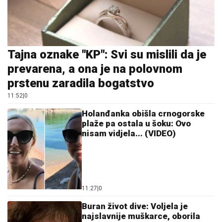
Tajna oznake "KP": Svi su mislili da je
prevarena, a ona je na polovnom
prstenu zaradila bogatstvo
11:52
|
0
Holanđanka obišla crnogorske
plaže pa ostala u šoku: Ovo
nisam vidjela... (VIDEO)
11:27
|
0
Buran život dive: Voljela je
najslavnije muškarce, oborila