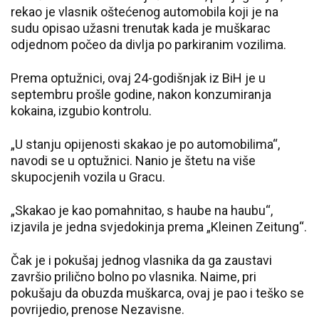
rekao je vlasnik oštećenog automobila koji je na
sudu opisao užasni trenutak kada je muškarac
odjednom počeo da divlja po parkiranim vozilima.
Prema optužnici, ovaj 24-godišnjak iz BiH je u
septembru prošle godine, nakon konzumiranja
kokaina, izgubio kontrolu.
„U stanju opijenosti skakao je po automobilima“,
navodi se u optužnici. Nanio je štetu na više
skupocjenih vozila u Gracu.
„Skakao je kao pomahnitao, s haube na haubu“,
izjavila je jedna svjedokinja prema „Kleinen Zeitung“.
Čak je i pokušaj jednog vlasnika da ga zaustavi
završio prilično bolno po vlasnika. Naime, pri
pokušaju da obuzda muškarca, ovaj je pao i teško se
povrijedio, prenose Nezavisne.