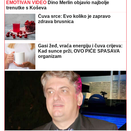
EMOTIVAN VIDEO
Dino Merlin objavio najbolje
trenutke s Koševa
Čuva srce: Evo koliko je zapravo
zdrava brusnica
Gasi žeđ, vraća energiju i čuva crijeva:
Kad sunce prži, OVO PIĆE SPASAVA
organizam