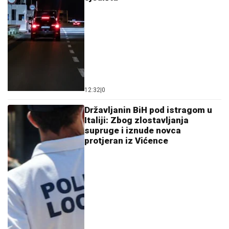
12:32
|
0
Državljanin BiH pod istragom u
Italiji: Zbog zlostavljanja
supruge i iznude novca
protjeran iz Vićence