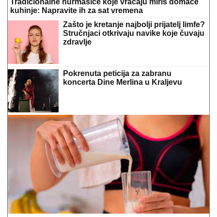
Tradicionalne hurmašice koje vraćaju miris domaće
kuhinje: Napravite ih za sat vremena
Zašto je kretanje najbolji prijatelj limfe?
Stručnjaci otkrivaju navike koje čuvaju
zdravlje
Pokrenuta peticija za zabranu
koncerta Dine Merlina u Kraljevu