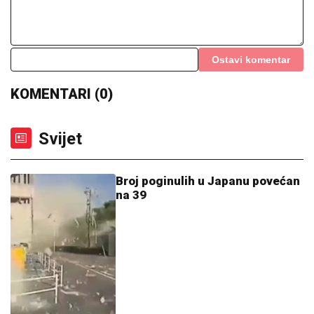
Ostavi komentar
KOMENTARI (0)
Svijet
Broj poginulih u Japanu povećan
na 39