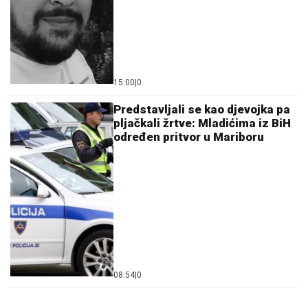
15:00
|
0
Predstavljali se kao djevojka pa
pljačkali žrtve: Mladićima iz BiH
određen pritvor u Mariboru
08:54
|
0