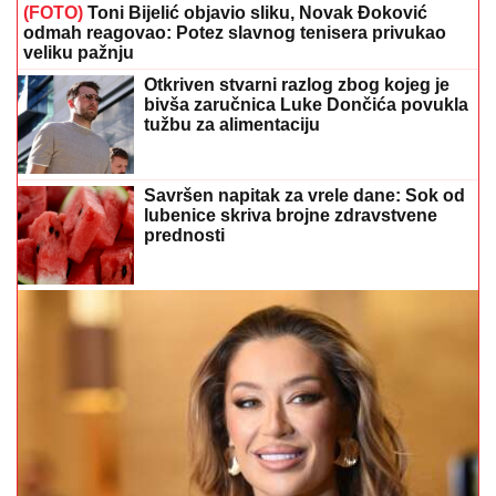
(FOTO)
Toni Bijelić objavio sliku, Novak Đoković
odmah reagovao: Potez slavnog tenisera privukao
veliku pažnju
Otkriven stvarni razlog zbog kojeg je
bivša zaručnica Luke Dončića povukla
tužbu za alimentaciju
Savršen napitak za vrele dane: Sok od
lubenice skriva brojne zdravstvene
prednosti