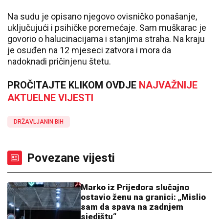
Na sudu je opisano njegovo ovisničko ponašanje,
uključujući i psihičke poremećaje. Sam muškarac je
govorio o halucinacijama i stanjima straha. Na kraju
je osuđen na 12 mjeseci zatvora i mora da
nadoknadi pričinjenu štetu.
PROČITAJTE KLIKOM OVDJE
NAJVAŽNIJE
AKTUELNE VIJESTI
DRŽAVLJANIN BIH
Povezane vijesti
Marko iz Prijedora slučajno
ostavio ženu na granici: „Mislio
sam da spava na zadnjem
sjedištu“