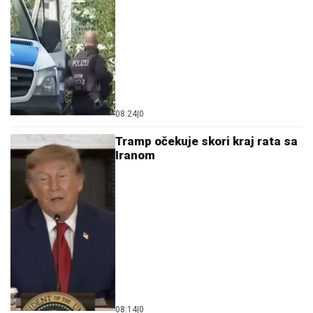
08:24
|
0
Tramp očekuje skori kraj rata sa
Iranom
08:14
|
0