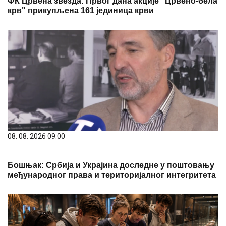
ФК Црвена звезда: Првог дана акције "Црвено-бела
крв" прикупљена 161 јединица крви
08. 08. 2026 09:00
Бошњак: Србија и Украјина доследне у поштовању
међународног права и територијалног интегритета