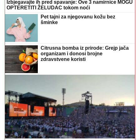
Izbjegavajte ih pred spavanje: Ove 3 namirnice MOGU
OPTERETITI ŽELUDAC tokom noći
Pet tajni za njegovanu kožu bez
šminke
Citrusna bomba iz prirode: Grejp jača
organizam i donosi brojne
zdravstvene koristi