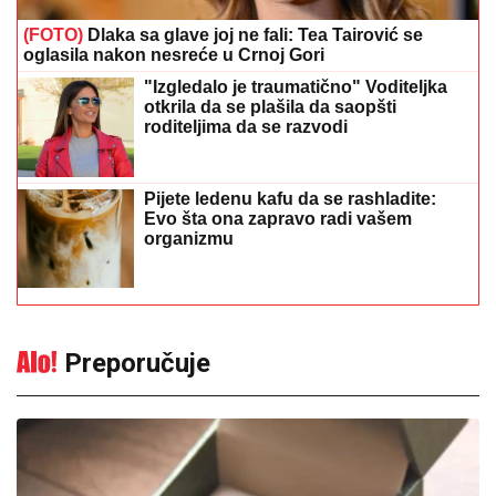
(FOTO)
Dlaka sa glave joj ne fali: Tea Tairović se
oglasila nakon nesreće u Crnoj Gori
"Izgledalo je traumatično" Voditeljka
otkrila da se plašila da saopšti
roditeljima da se razvodi
Pijete ledenu kafu da se rashladite:
Evo šta ona zapravo radi vašem
organizmu
Preporučuje