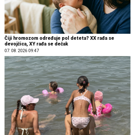
Čiji hromozom određuje pol deteta? XX rađa se
devojčica, XY rađa se dečak
07. 08. 2026 09:47