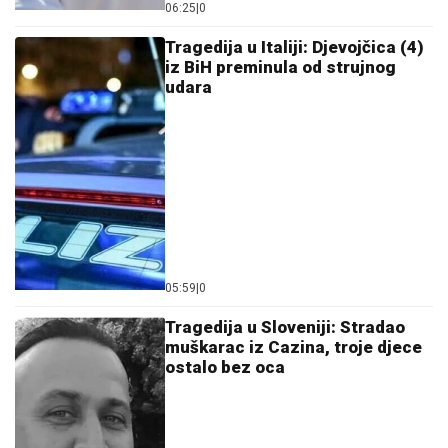
06:25
|
0
Tragedija u Italiji: Djevojčica (4)
iz BiH preminula od strujnog
udara
05:59
|
0
Tragedija u Sloveniji: Stradao
muškarac iz Cazina, troje djece
ostalo bez oca