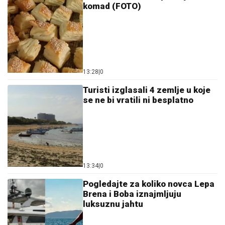
komad (FOTO)
13:28
|
0
Turisti izglasali 4 zemlje u koje
se ne bi vratili ni besplatno
13:34
|
0
Pogledajte za koliko novca Lepa
Brena i Boba iznajmljuju
luksuznu jahtu