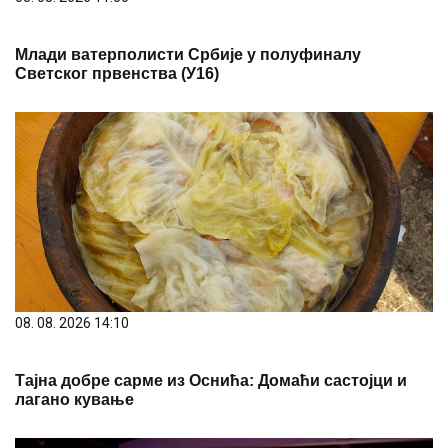
Млади ватерполисти Србије у полуфиналу
Светског првенства (У16)
08. 08. 2026 14:10
Тајна добре сарме из Оснића: Домаћи састојци и
лагано кување