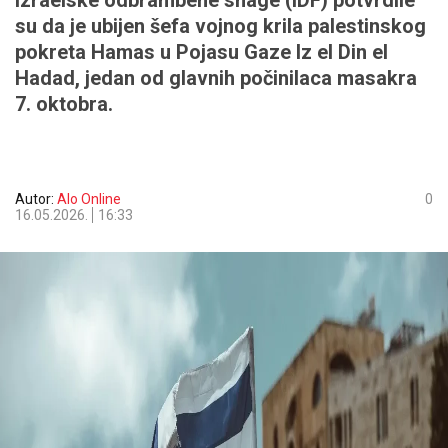
Izraelske odbrambene snage (IDF) potvrdile
su da je ubijen šefa vojnog krila palestinskog
pokreta Hamas u Pojasu Gaze Iz el Din el
Hadad, jedan od glavnih počinilaca masakra
7. oktobra.
Autor:
Alo Online
0
16.05.2026.
16:33