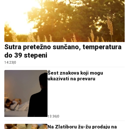
Sutra pretežno sunčano, temperatura
do 39 stepeni
14:23
|
0
Šest znakova koji mogu
ukazivati na prevaru
13:36
|
0
Na Zlatiboru žu-žu prodaju na