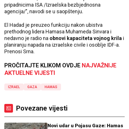
pripadnicima ISA /Izraelska bezbjednosna
agencija/", navodi se u saopštenju.
El Hadad je preuzeo funkciju nakon ubistva
prethodnog lidera Hamasa Muhameda Sinvara i
nedavno je radio na
obnovi kapaciteta vojnog krila
i
planiranju napada na izraelske civile i osoblje IDF-a.
Prenosi Srna.
PROČITAJTE KLIKOM OVDJE
NAJVAŽNIJE
AKTUELNE VIJESTI
IZRAEL
GAZA
HAMAS
Povezane vijesti
Novi udar u Pojasu Gaze: Hamas