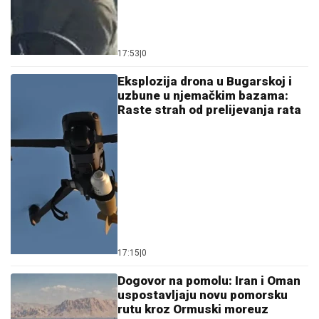
17:53
|
0
Eksplozija drona u Bugarskoj i
uzbune u njemačkim bazama:
Raste strah od prelijevanja rata
17:15
|
0
Dogovor na pomolu: Iran i Oman
uspostavljaju novu pomorsku
rutu kroz Ormuski moreuz