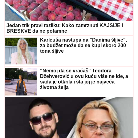
Jedan trik pravi razliku: Kako zamrznuti KAJSIJE I
BRESKVE da ne potamne
Karleuša nastupa na "Danima šljive",
za budžet može da se kupi skoro 200
tona šljive
"Nemoj da se vraćaš" Teodora
Džehverović u ovu kuću više ne ide, a
sada je otkrila i šta joj je najveća
životna želja