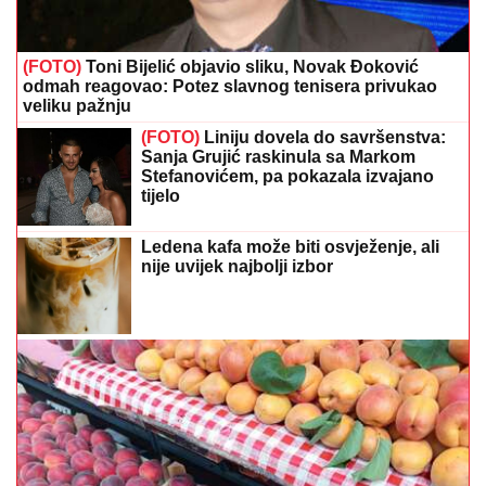
(FOTO)
Toni Bijelić objavio sliku, Novak Đoković
odmah reagovao: Potez slavnog tenisera privukao
veliku pažnju
(FOTO)
Liniju dovela do savršenstva:
Sanja Grujić raskinula sa Markom
Stefanovićem, pa pokazala izvajano
tijelo
Ledena kafa može biti osvježenje, ali
nije uvijek najbolji izbor