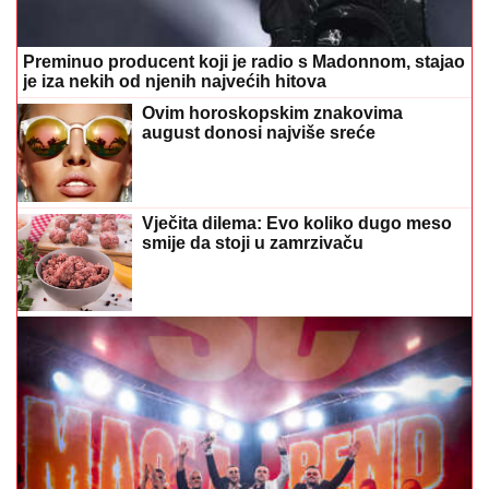
Preminuo producent koji je radio s Madonnom, stajao
je iza nekih od njenih najvećih hitova
Ovim horoskopskim znakovima
august donosi najviše sreće
Vječita dilema: Evo koliko dugo meso
smije da stoji u zamrzivaču