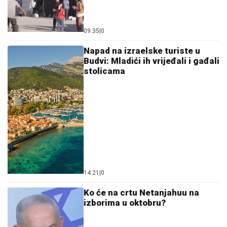
09:35
|
0
Napad na izraelske turiste u
Budvi: Mladići ih vrijeđali i gađali
stolicama
14:21
|
0
Ko će na crtu Netanjahuu na
izborima u oktobru?