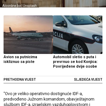
Aloonline.ba | Unsplash
Avion sa putnicima
Automobil sletio s puta i
iskliznuo sa piste
prevrnuo se kod Konjica:
Povrijeđene dvije osobe
PRETHODNA VIJEST
SLJEDEĆA VIJEST
"Ovo je veliko operativno dostignuće IDF-a,
predvođeno Južnom komandom, obavještajnom
službom IDF-a, izraelskim vazduhoplovstvom i