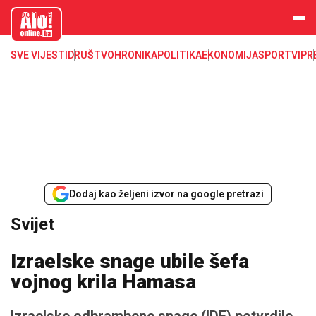
aloonline.b
a
SVE VIJESTI
DRUŠTVO
HRONIKA
POLITIKA
EKONOMIJA
SPORT
VIP
R
Dodaj kao željeni izvor na google pretrazi
Svijet
Izraelske snage ubile šefa
vojnog krila Hamasa