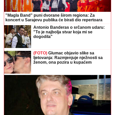
"Magla Band" puni dvorane širom regiona: Za
koncert u Sarajevu publika će birati dio repertoara
Antonio Banderas o srčanom udaru:
"To je najbolja stvar koja mi se
dogodila"
(FOTO)
Glumac objavio slike sa
ljetovanja: Razmjenjuje nježnosti sa
ženom, ona pozira u kupaćem