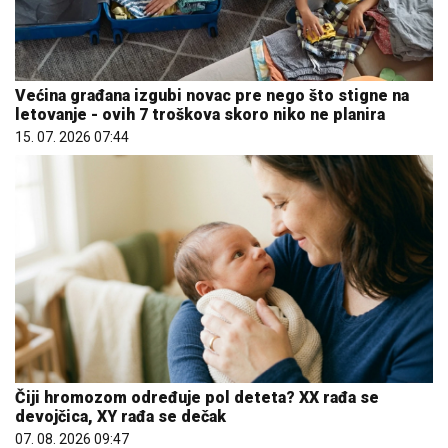
Većina građana izgubi novac pre nego što stigne na
letovanje - ovih 7 troškova skoro niko ne planira
15. 07. 2026 07:44
Čiji hromozom određuje pol deteta? XX rađa se
devojčica, XY rađa se dečak
07. 08. 2026 09:47