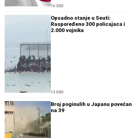
16:20
|
0
Opsadno stanje u Seuti:
Raspoređeno 300 policajaca i
2.000 vojnika
13:09
|
0
Broj poginulih u Japanu povećan
na 39