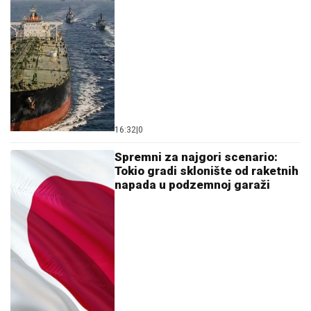
16:32
|
0
Spremni za najgori scenario:
Tokio gradi sklonište od raketnih
napada u podzemnoj garaži