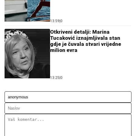
13:59
|
0
Otkriveni detalji: Marina
Tucaković iznajmljivala stan
gdje je čuvala stvari vrijedne
milion evra
13:25
|
0