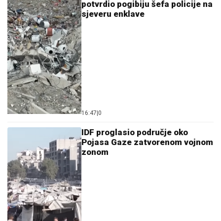
potvrdio pogibiju šefa policije na
sjeveru enklave
16:47
|
0
IDF proglasio područje oko
Pojasa Gaze zatvorenom vojnom
zonom