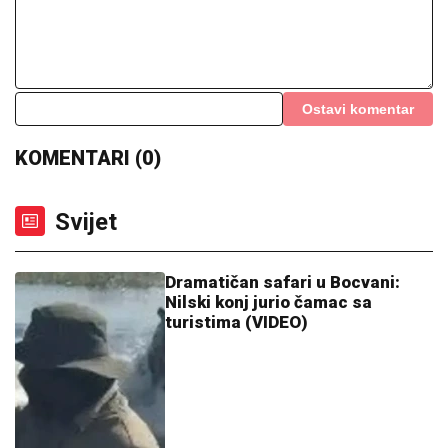
Ostavi komentar
KOMENTARI (0)
Svijet
Dramatičan safari u Bocvani:
Nilski konj jurio čamac sa
turistima (VIDEO)