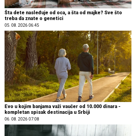
Šta dete nasleđuje od oca, a šta od majke? Sve što
treba da znate o genetici
05. 08. 2026 06:45
Evo u kojim banjama važi vaučer od 10.000 dinara -
kompletan spisak destinacija u Srbiji
06. 08. 2026 07:08