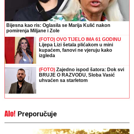
Bijesna kao ris: Oglasila se Marija Kulić nakon
pomirenja Miljane i Zole
(FOTO) OVO TIJELO IMA 61 GODINU
Lijepa Lizi šetala plićakom u mini
kupaćem, fanovi ne vjeruju kako
izgleda
(FOTO)
Zajedno ispod šatora: Dok svi
BRUJE O RAZVODU, Sloba Vasić
uhvaćen sa starletom
Preporučuje