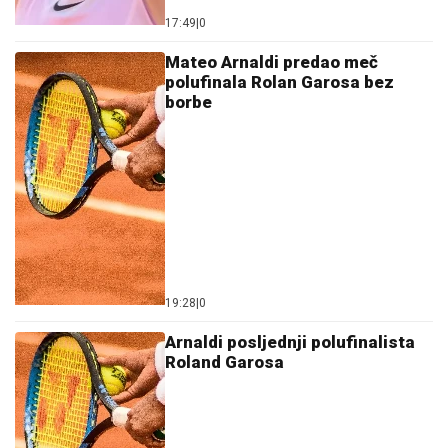
17:49
|
0
Mateo Arnaldi predao meč
polufinala Rolan Garosa bez
borbe
19:28
|
0
Arnaldi posljednji polufinalista
Roland Garosa