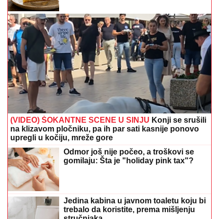
(VIDEO) ŠOKANTNE SCENE U SINJU
Konji se srušili
na klizavom pločniku, pa ih par sati kasnije ponovo
upregli u kočiju, mreže gore
Odmor još nije počeo, a troškovi se
gomilaju: Šta je "holiday pink tax"?
Jedina kabina u javnom toaletu koju bi
trebalo da koristite, prema mišljenju
stručnjaka