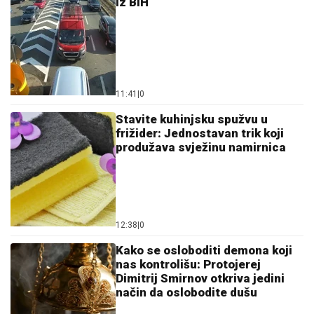
iz BiH
11:41
|
0
Stavite kuhinjsku spužvu u
frižider: Jednostavan trik koji
produžava svježinu namirnica
12:38
|
0
Kako se osloboditi demona koji
nas kontrolišu: Protojerej
Dimitrij Smirnov otkriva jedini
način da oslobodite dušu