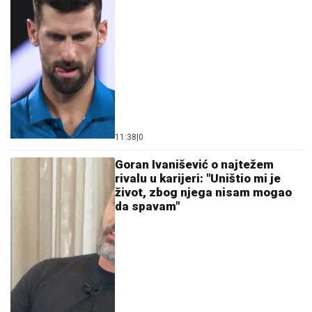
11:38
|
0
Goran Ivanišević o najtežem
rivalu u karijeri: "Uništio mi je
život, zbog njega nisam mogao
da spavam"