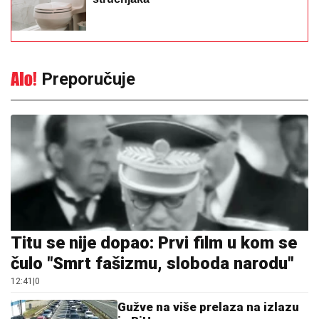
Preporučuje
Titu se nije dopao: Prvi film u kom se
čulo "Smrt fašizmu, sloboda narodu"
12:41
|
0
Gužve na više prelaza na izlazu