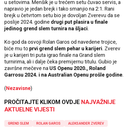
u setovima. Menšik je u trećem setu čuvao servis, a
napravio je jedan brejk i tako smanjio na 2:1. Rani
brejk u četvrtom setu bio je dovoljan Zverevu da se
poslije 2024. godine
drugi put plasira u finale
jedinog grend slem turnira na šljaci
.
Ko god da osvoji Rolan Garos od navedene trojice,
biće mu to
prvi grend slem pehar u karijeri
. Zverev
je u karijeri tri puta igrao finale na Grand slem
turnirima, ali i dalje čeka premijernu titulu. Gubio je
završne mečeve na
US Openu 2020., Roland
Garrosu 2024. i na Australian Openu prošle godine
.
(
Nezavisne
)
PROČITAJTE KLIKOM OVDJE
NAJVAŽNIJE
AKTUELNE VIJESTI
GREND SLEM
ROLAN GAROS
ALEKSANDER ZVEREV