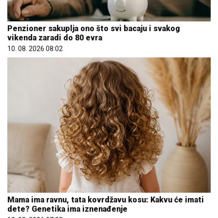
Penzioner sakuplja ono što svi bacaju i svakog
vikenda zaradi do 80 evra
10. 08. 2026 08:02
Mama ima ravnu, tata kovrdžavu kosu: Kakvu će imati
dete? Genetika ima iznenađenje