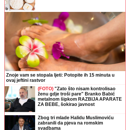
Znoje vam se stopala ljeti: Potopite ih 15 minuta u
ovaj jeftini rastvor
(FOTO)
"Zato što nisam kontrolisao
ženu gdje troši pare" Branko Babić
metalnom šipkom RAZBIJA APARATE
ZA BEBE, šokirao javnost
Zbog tri mlade Halidu Muslimoviću
zabranili da pjeva na romskim
svadbama