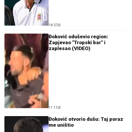
18:37
|
0
Đoković oduševio region:
Zapjevao "Tropski bar" i
zaplesao (VIDEO)
11:11
|
0
Đoković otvorio dušu: Taj poraz
me uništio