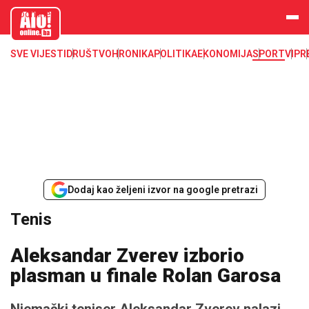
aloonline.b
a
SVE VIJESTI
DRUŠTVO
HRONIKA
POLITIKA
EKONOMIJA
SPORT
VIP
R
Dodaj kao željeni izvor na google pretrazi
Tenis
Aleksandar Zverev izborio
plasman u finale Rolan Garosa