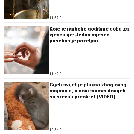
11:57
|
0
Koje je najbolje godišnje doba za
vjenčanje: Jedan mjesec
posebno je poželjan
11:49
|
0
Cijeli svijet je plakao zbog ovog
majmuna, a novi snimci donijeli
su srećan preokret (VIDEO)
10:54
|
0