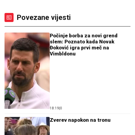
Povezane vijesti
Počinje borba za novi grend
slem: Poznato kada Novak
Đoković igra prvi meč na
Vimbldonu
18:19
|
0
Zverev napokon na tronu