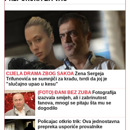
CIJELA DRAMA ZBOG SAKOA
Žena Sergeja
Trifunovića se sumnjiči za krađu, tvrdi da joj je
"slučajno upao u kesu"
(FOTO) ĐANI BEZ ZUBA
Fotografija
izazvala smijeh, ali i zabrinutost
fanova, mnogi se pitaju šta mu se
dogodilo
Policajac otkrio trik: Ova jednostavna
prepreka usporiće provalnike