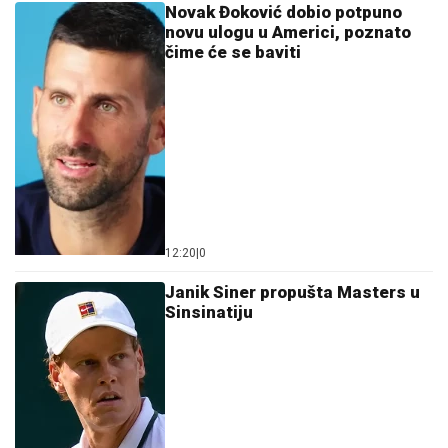
Novak Đoković dobio potpuno
novu ulogu u Americi, poznato
čime će se baviti
12:20
|
0
Janik Siner propušta Masters u
Sinsinatiju