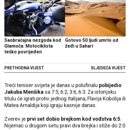
Saobraćajna nezgoda kod
Gotovo 50 ljudi umrlo od
Glamoča: Motociklista
žeđi u Sahari
teško povrijeđen
PRETHODNA VIJEST
SLJEDEĆA VIJEST
Treći teniser svijeta je danas u polufinalu
pobijedio
Jakuba Menšika
sa 7:5, 6:2, 3:6, 6:3. Za istorijsku
titulu će igrati protiv jednog Italijana, Flavija Kobolija ili
Matea Arnaldija koji igraju kasnije danas.
Zverev je
prvi set dobio brejkom kod vođstva 6:5
.
Nijemac u drugom setu pravi dva brejka i stiže do 2:0