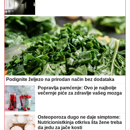
Podignite željezo na prirodan način bez dodataka
Popravlja pamćenje: Ovo je najbolje
večernje piće za zdravlje vašeg mozga
Osteoporoza dugo ne daje simptome:
Nutricionistkinja otkriva šta žene treba
da jedu za jače kosti