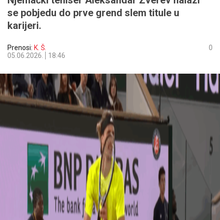
Njemački teniser Aleksandar Zverev nalazi
se pobjedu do prve grend slem titule u
karijeri.
Prenosi:
K. Š.
0
05.06.2026.
18:46