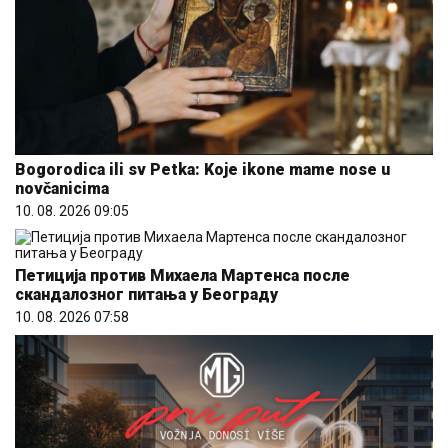
Bogorodica ili sv Petka: Koje ikone mame nose u
novčanicima
10. 08. 2026 09:05
Петиција против Михаела Мартенса после
скандалозног питања у Београду
10. 08. 2026 07:58