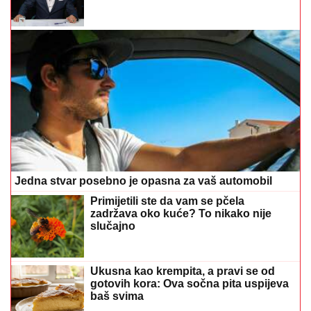
Jedna stvar posebno je opasna za vaš automobil
Primijetili ste da vam se pčela
zadržava oko kuće? To nikako nije
slučajno
Ukusna kao krempita, a pravi se od
gotovih kora: Ova sočna pita uspijeva
baš svima