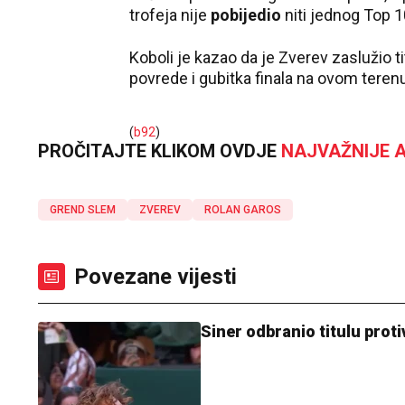
trofeja nije
pobijedio
niti jednog Top 1
Koboli je kazao da je Zverev zaslužio t
povrede i gubitka finala na ovom teren
(
b92
)
PROČITAJTE KLIKOM OVDJE
NAJVAŽNIJE A
GREND SLEM
ZVEREV
ROLAN GAROS
Povezane vijesti
Siner odbranio titulu pro