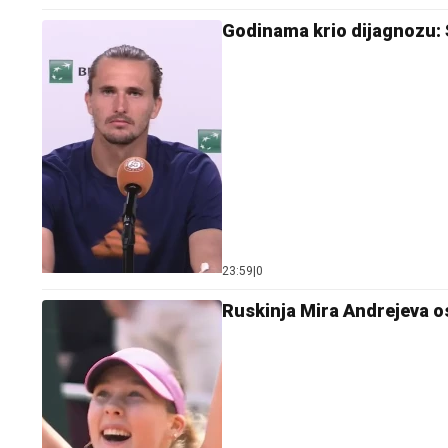
Godinama krio dijagnozu: 
23:59
|
0
Ruskinja Mira Andrejeva os