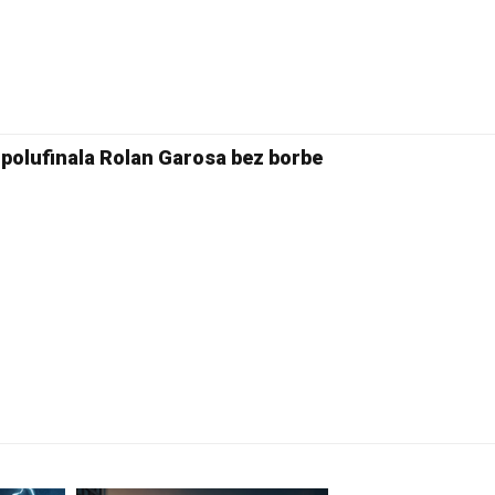
20 °C
Pale
polufinala Rolan Garosa bez borbe