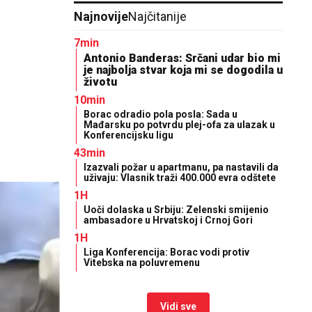
Najnovije
Najčitanije
7min
Antonio Banderas: Srčani udar bio mi
je najbolja stvar koja mi se dogodila u
životu
10min
Borac odradio pola posla: Sada u
Mađarsku po potvrdu plej-ofa za ulazak u
Konferencijsku ligu
43min
Izazvali požar u apartmanu, pa nastavili da
uživaju: Vlasnik traži 400.000 evra odštete
1H
Uoči dolaska u Srbiju: Zelenski smijenio
ambasadore u Hrvatskoj i Crnoj Gori
1H
Liga Konferencija: Borac vodi protiv
Vitebska na poluvremenu
Vidi sve