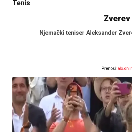
Tenis
Zverev
Njemački teniser Aleksander Zvere
Prenosi:
alo.onli