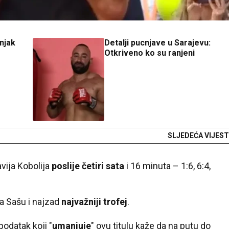
injak
Detalji pucnjave u Sarajevu:
Otkriveno ko su ranjeni
SLJEDEĆA VIJEST
vija Kobolija
poslije četiri sata
i 16 minuta – 1:6, 6:4,
a Sašu i najzad
najvažniji trofej
.
podatak koji "
umanjuje
" ovu titulu kaže da na putu do