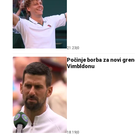
21:23
|
0
Počinje borba za novi gre
Vimbldonu
18:19
|
0