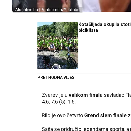
Aloonline.ba | Printscreen/Youtube
Kotačlijada okupila stot
biciklista
PRETHODNA VIJEST
Zverev je u
velikom finalu
savladao Fla
4:6, 7:6 (5), 1:6.
Bilo je ovo četvrto
Grend slem finale
z
Saša se pridružio legendama sporta, a 