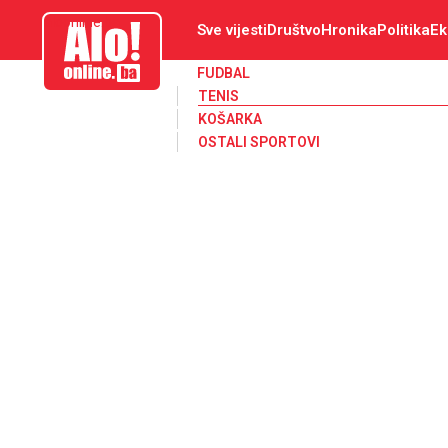
aloonline.ba
Sve vijesti
Društvo
Hronika
Politika
Ek
FUDBAL
TENIS
KOŠARKA
OSTALI SPORTOVI