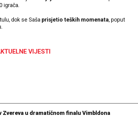
0 igrača.
itulu, dok se Saša
prisjetio teških momenata
, poput
u.
KTUELNE VIJESTI
tiv Zvereva u dramatičnom finalu Vimbldona