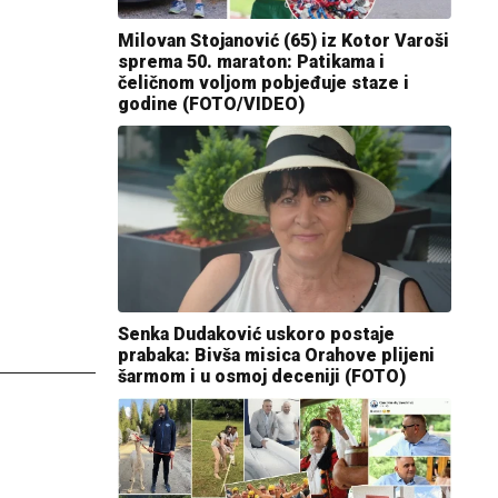
Milovan Stojanović (65) iz Kotor Varoši
sprema 50. maraton: Patikama i
čeličnom voljom pobjeđuje staze i
godine (FOTO/VIDEO)
Senka Dudaković uskoro postaje
prabaka: Bivša misica Orahove plijeni
šarmom i u osmoj deceniji (FOTO)