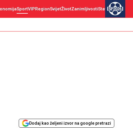
onomija
Sport
VIP
Region
Svijet
Život
Zanimljivosti
Stav
SP2026
Dodaj kao željeni izvor na google pretrazi