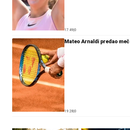
17:49
|
0
Mateo Arnaldi predao meč 
19:28
|
0