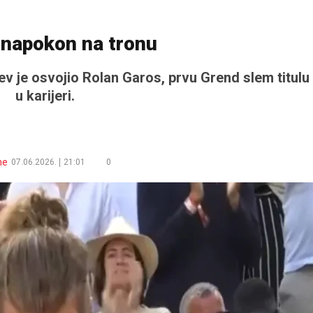
 napokon na tronu
v je osvojio Rolan Garos, prvu Grend slem titulu
u karijeri.
ne
07.06.2026.
21:01
0