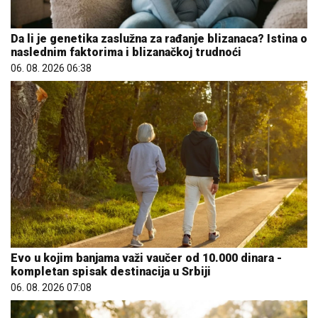
Da li je genetika zaslužna za rađanje blizanaca? Istina o
naslednim faktorima i blizanačkoj trudnoći
06. 08. 2026 06:38
Evo u kojim banjama važi vaučer od 10.000 dinara -
kompletan spisak destinacija u Srbiji
06. 08. 2026 07:08