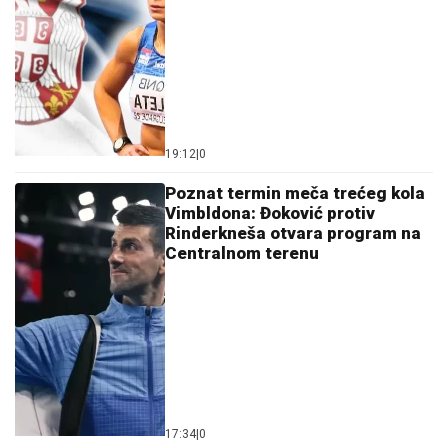
19:12
|
0
Poznat termin meča trećeg kola
Vimbldona: Đoković protiv
Rinderkneša otvara program na
Centralnom terenu
17:34
|
0