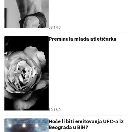
08:14
|
0
Preminula mlada atletičarka
10:16
|
0
Hoće li biti emitovanja UFC-a iz
Beograda u BiH?