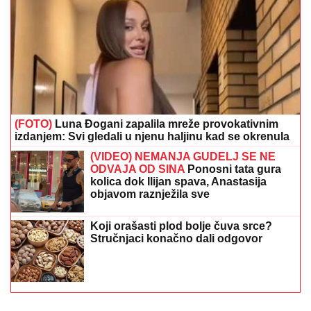
(FOTO)
Luna Đogani zapalila mreže provokativnim
izdanjem: Svi gledali u njenu haljinu kad se okrenula
(VIDEO) NEMANJA GUDELJ SE NE
ODVAJA OD SINA
Ponosni tata gura
kolica dok Ilijan spava, Anastasija
objavom raznježila sve
Koji orašasti plod bolje čuva srce?
Stručnjaci konačno dali odgovor