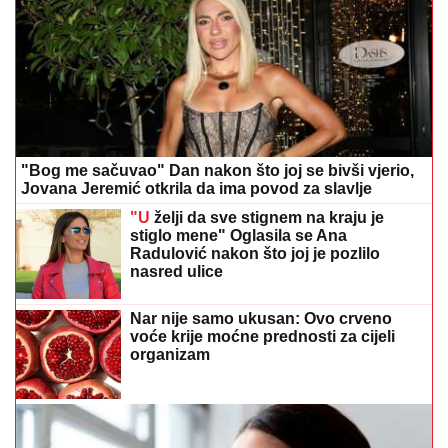
"Bog me sačuvao" Dan nakon što joj se bivši vjerio,
Jovana Jeremić otkrila da ima povod za slavlje
"U
želji da sve stignem na kraju je
stiglo mene" Oglasila se Ana
Radulović nakon što joj je pozlilo
nasred ulice
Nar nije samo ukusan: Ovo crveno
voće krije moćne prednosti za cijeli
organizam