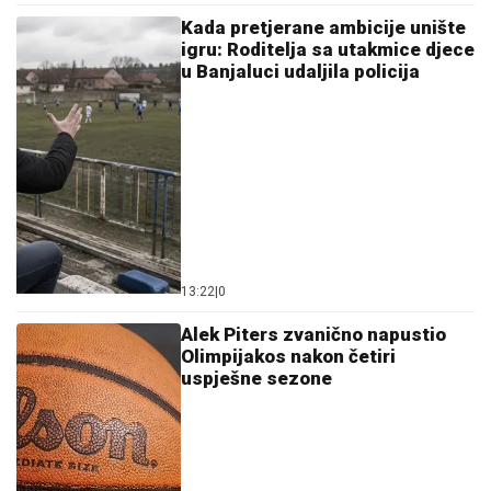
Kada pretjerane ambicije unište
igru: Roditelja sa utakmice djece
u Banjaluci udaljila policija
13:22
|
0
Alek Piters zvanično napustio
Olimpijakos nakon četiri
uspješne sezone