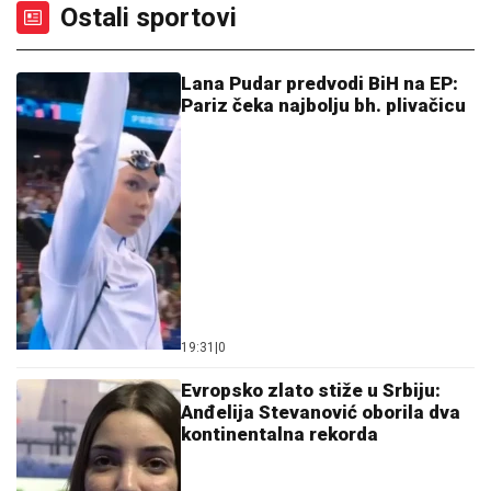
Ostali sportovi
Lana Pudar predvodi BiH na EP:
Pariz čeka najbolju bh. plivačicu
19:31
|
0
Evropsko zlato stiže u Srbiju:
Anđelija Stevanović oborila dva
kontinentalna rekorda