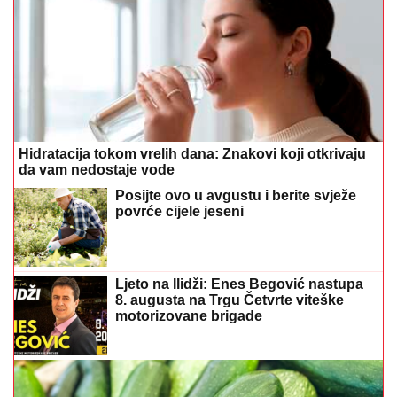
Hidratacija tokom vrelih dana: Znakovi koji otkrivaju
da vam nedostaje vode
Posijte ovo u avgustu i berite svježe
povrće cijele jeseni
Ljeto na Ilidži: Enes Begović nastupa
8. augusta na Trgu Četvrte viteške
motorizovane brigade