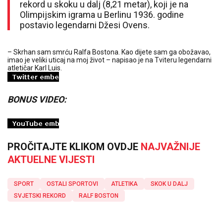
rekord u skoku u dalj (8,21 metar), koji je na
Olimpijskim igrama u Berlinu 1936. godine
postavio legendarni Džesi Ovens.
– Skrhan sam smrću Ralfa Bostona. Kao dijete sam ga obožavao,
imao je veliki uticaj na moj život – napisao je na Tviteru legendarni
atletičar Karl Luis.
BONUS VIDEO:
PROČITAJTE KLIKOM OVDJE
NAJVAŽNIJE
AKTUELNE VIJESTI
SPORT
OSTALI SPORTOVI
ATLETIKA
SKOK U DALJ
SVJETSKI REKORD
RALF BOSTON