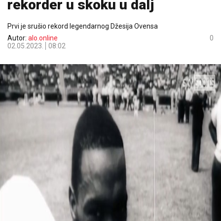
rekorder u skoku u dalj
Prvi je srušio rekord legendarnog Džesija Ovensa
Autor:
alo.online
0
02.05.2023.
08:02