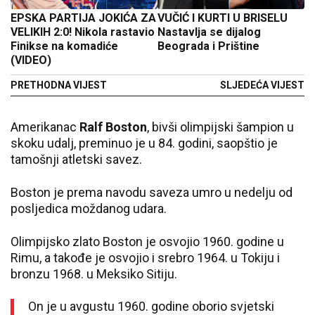
EPSKA PARTIJA JOKIĆA ZA
VUČIĆ I KURTI U BRISELU
VELIKIH 2:0! Nikola rastavio
Nastavlja se dijalog
Finikse na komadiće
Beograda i Prištine
(VIDEO)
PRETHODNA VIJEST
SLJEDEĆA VIJEST
Amerikanac
Ralf Boston
, bivši olimpijski šampion u
skoku udalj, preminuo je u 84. godini, saopštio je
tamošnji atletski savez.
Boston je prema navodu saveza umro u nedelju od
posljedica moždanog udara.
Olimpijsko zlato Boston je osvojio 1960. godine u
Rimu, a takođe je osvojio i srebro 1964. u Tokiju i
bronzu 1968. u Meksiko Sitiju.
On je u avgustu 1960. godine oborio svjetski