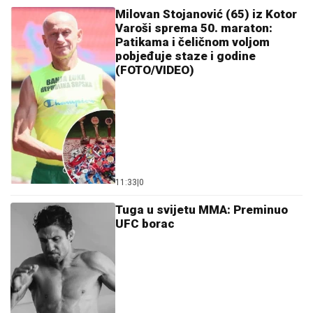
Milovan Stojanović (65) iz Kotor
Varoši sprema 50. maraton:
Patikama i čeličnom voljom
pobjeđuje staze i godine
(FOTO/VIDEO)
11:33
|
0
Tuga u svijetu MMA: Preminuo
UFC borac