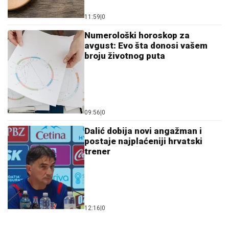
11:59
|
0
Numerološki horoskop za
avgust: Evo šta donosi vašem
broju životnog puta
09:56
|
0
Dalić dobija novi angažman i
postaje najplaćeniji hrvatski
trener
12:16
|
0