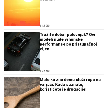
11:59
|
0
Tražite dobar polovnjak? Ovi
modeli nude vrhunske
performanse po pristupačnoj
cijeni
10:56
|
0
Malo ko zna čemu služi rupa na
varjači: Kada saznate,
koristićete je drugačije!