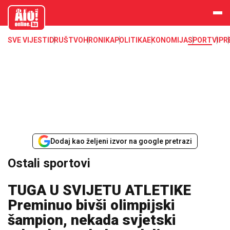
aloonline.b
a
SVE VIJESTI
DRUŠTVO
HRONIKA
POLITIKA
EKONOMIJA
SPORT
VIP
R
Dodaj kao željeni izvor na google pretrazi
Ostali sportovi
TUGA U SVIJETU ATLETIKE
Preminuo bivši olimpijski
šampion, nekada svjetski