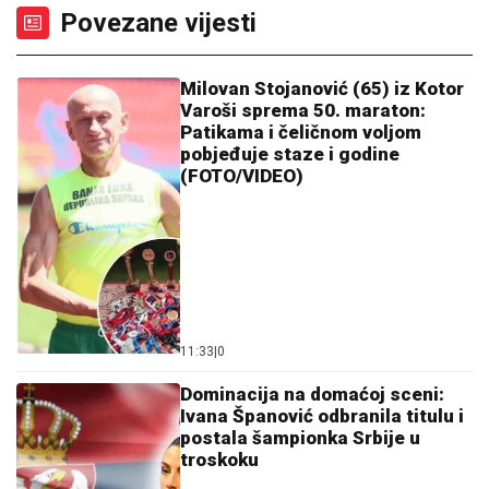
Povezane vijesti
Milovan Stojanović (65) iz Kotor
Varoši sprema 50. maraton:
Patikama i čeličnom voljom
pobjeđuje staze i godine
(FOTO/VIDEO)
11:33
|
0
Dominacija na domaćoj sceni:
Ivana Španović odbranila titulu i
postala šampionka Srbije u
troskoku