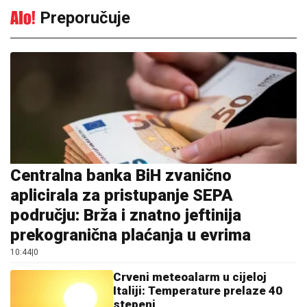
Preporučuje
Centralna banka BiH zvanično
aplicirala za pristupanje SEPA
području: Brža i znatno jeftinija
prekogranična plaćanja u evrima
10:44
|
0
Crveni meteoalarm u cijeloj
Italiji: Temperature prelaze 40
stepeni