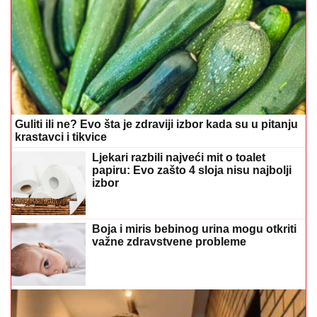
Guliti ili ne? Evo šta je zdraviji izbor kada su u pitanju
krastavci i tikvice
Ljekari razbili najveći mit o toalet
papiru: Evo zašto 4 sloja nisu najbolji
izbor
Boja i miris bebinog urina mogu otkriti
važne zdravstvene probleme