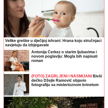
Velike greške u dječijoj ishrani: Hrana koju stručnjaci
savjetuju da izbjegavate
Antonija Čerkez o starim ljubavima i
novom poglavlju: Mogla bih napisati
roman
(FOTO) ZAGRLJENI I NASMIJANI
Bivši
dečko Džejle Ramović objavio
fotografiju sa misterioznom brinetom