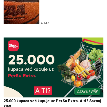
16:34
|
0
25.000 kupaca već kupuje uz PerSu Extra. A ti? Saznaj
više