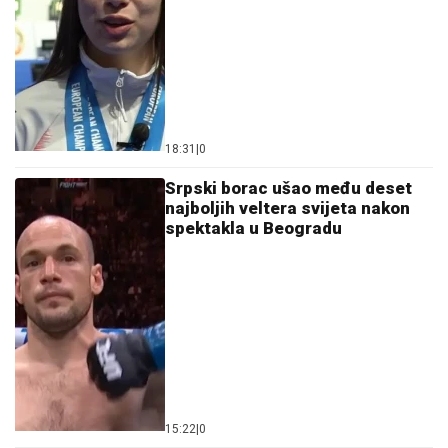
18:31
|
0
Srpski borac ušao među deset
najboljih veltera svijeta nakon
spektakla u Beogradu
15:22
|
0