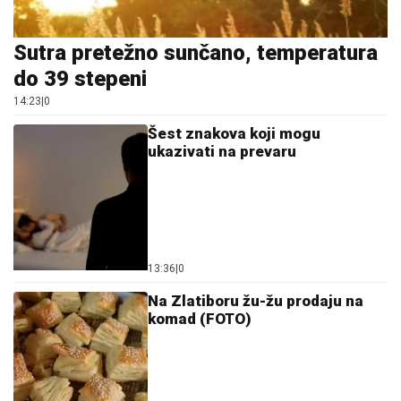
Sutra pretežno sunčano, temperatura
do 39 stepeni
14:23
|
0
Šest znakova koji mogu
ukazivati na prevaru
13:36
|
0
Na Zlatiboru žu-žu prodaju na
komad (FOTO)