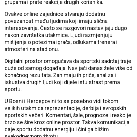
grupama i prate reakcije drugih korisnika.
Ovakve online zajednice stvaraju dodatnu
povezanost među ljudima koji imaju slična
interesovanja. Često se razgovori nastavljaju dugo
nakon završetka utakmice. Ljudi razmjenjuju
mišljenja o potezima igrača, odlukama trenera i
atmosferi na stadionu.
Digitalni prostor omogućava da sportski sadržaj traje
duže od samog događaja. Navijači danas žele više od
konačnog rezultata. Zanimaju ih priče, analiza i
iskustva drugih ljudi koji dijele istu strast prema
sportu.
U Bosni i Hercegovini to se posebno vidi tokom
velikih utakmica reprezentacije, derbija i evropskih
sportskih večeri. Komentari, šale, prognoze i reakcije
brzo se šire kroz online prostor. Takva komunikacija
daje sportu dodatnu energiju i čini ga bližim
svakodnevnom životu.