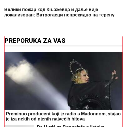
Велики пожар код Књажевца и даље није
локализован: Ватрогасци непрекидно на терену
PREPORUKA ZA VAS
Preminuo producent koji je radio s Madonnom, stajao
je iza nekih od njenih najvećih hitova