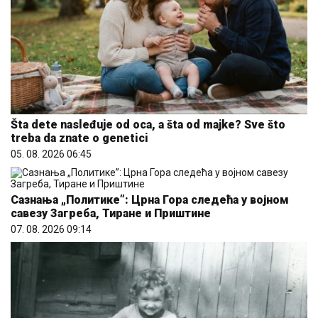
Šta dete nasleđuje od oca, a šta od majke? Sve što
treba da znate o genetici
05. 08. 2026 06:45
Сазнања „Политике”: Црна Гора следећа у војном
савезу Загреба, Тиране и Приштине
07. 08. 2026 09:14