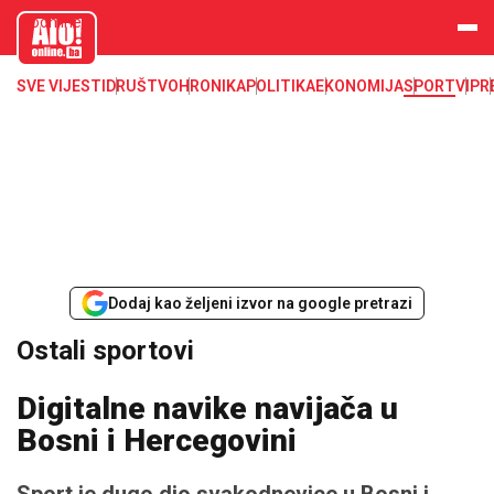
aloonline.b
a
SVE VIJESTI
DRUŠTVO
HRONIKA
POLITIKA
EKONOMIJA
SPORT
VIP
R
Dodaj kao željeni izvor na google pretrazi
Ostali sportovi
Digitalne navike navijača u
Bosni i Hercegovini