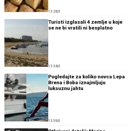
13:28
|
0
Turisti izglasali 4 zemlje u koje
se ne bi vratili ni besplatno
13:34
|
0
Pogledajte za koliko novca Lepa
Brena i Boba iznajmljuju
luksuznu jahtu
13:59
|
0