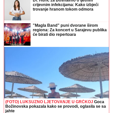
Dr. Hurić za Bosnainfo o ljetnim
crijevnim infekcijama: Kako izbjeći
trovanje hranom tokom odmora
"Magla Band" puni dvorane širom
regiona: Za koncert u Sarajevu publika
će birati dio repertoara
(FOTO) LUKSUZNO LJETOVANJE U GRČKOJ
Goca
Božinovska pokazala kako se provodi, oglasila se sa
jahte