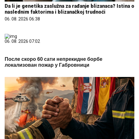
Da li je genetika zaslužna za rađanje blizanaca? Istina o
naslednim faktorima i blizanačkoj trudnoći
06. 08. 2026 06:38
06. 08. 2026 07:02
После скоро 60 сати непрекидне борбе
локализован пожар у Габровници