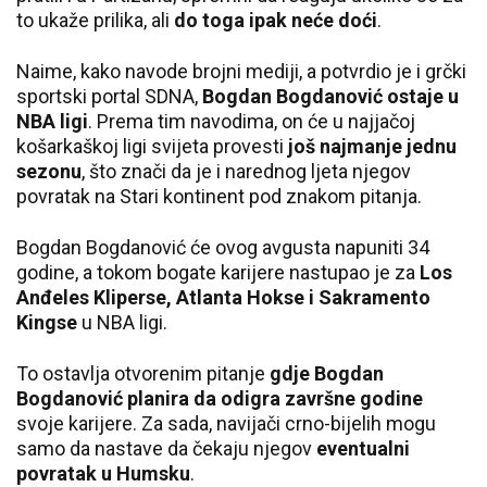
to ukaže prilika, ali
do toga ipak neće doći
.
Naime, kako navode brojni mediji, a potvrdio je i grčki
sportski portal SDNA,
Bogdan Bogdanović ostaje u
NBA ligi
. Prema tim navodima, on će u najjačoj
košarkaškoj ligi svijeta provesti
još najmanje jednu
sezonu
, što znači da je i narednog ljeta njegov
povratak na Stari kontinent pod znakom pitanja.
Bogdan Bogdanović će ovog avgusta napuniti 34
godine, a tokom bogate karijere nastupao je za
Los
Anđeles Kliperse, Atlanta Hokse i Sakramento
Kingse
u NBA ligi.
To ostavlja otvorenim pitanje
gdje Bogdan
Bogdanović planira da odigra završne godine
svoje karijere. Za sada, navijači crno-bijelih mogu
samo da nastave da čekaju njegov
eventualni
povratak u Humsku
.