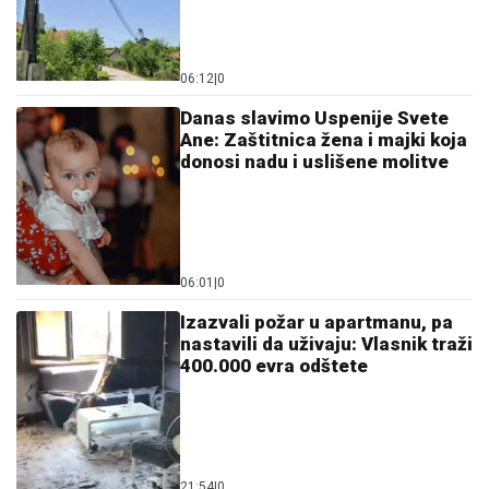
06:12
|
0
Danas slavimo Uspenije Svete
Ane: Zaštitnica žena i majki koja
donosi nadu i uslišene molitve
06:01
|
0
Izazvali požar u apartmanu, pa
nastavili da uživaju: Vlasnik traži
400.000 evra odštete
21:54
|
0