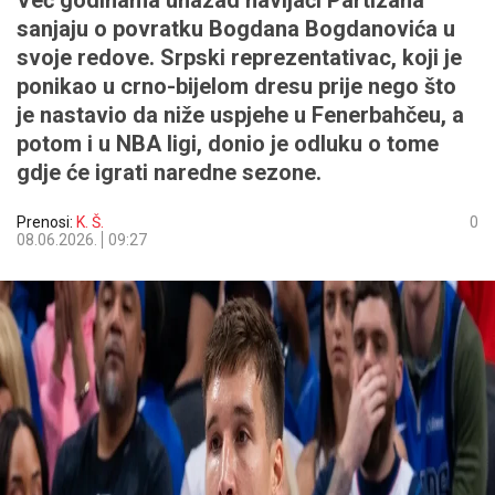
Već godinama unazad navijači Partizana
sanjaju o povratku Bogdana Bogdanovića u
svoje redove. Srpski reprezentativac, koji je
ponikao u crno-bijelom dresu prije nego što
je nastavio da niže uspjehe u Fenerbahčeu, a
potom i u NBA ligi, donio je odluku o tome
gdje će igrati naredne sezone.
Prenosi:
K. Š.
0
08.06.2026.
09:27