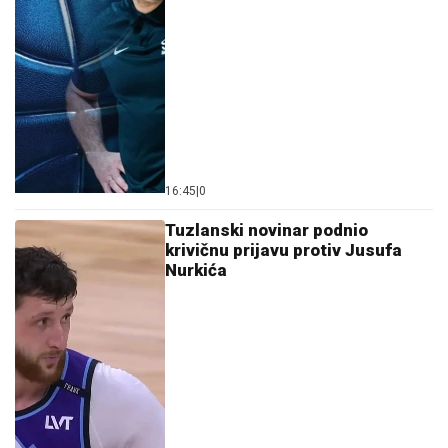
16:45
|
0
Tuzlanski novinar podnio
krivičnu prijavu protiv Jusufa
Nurkića