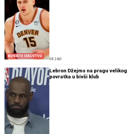
BOGATO ISKUSTVO
08:24
|
0
Lebron Džejms na pragu velikog
povratka u bivši klub