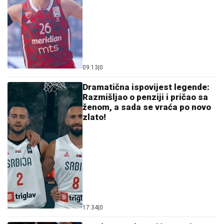
09:13
|
0
Dramatična ispovijest legende:
Razmišljao o penziji i pričao sa
ženom, a sada se vraća po novo
zlato!
17:34
|
0