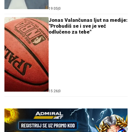
19:05
|
0
Jonas Valančunas ljut na medije:
"Probudiš se i sve je već
odlučeno za tebe"
15:26
|
0