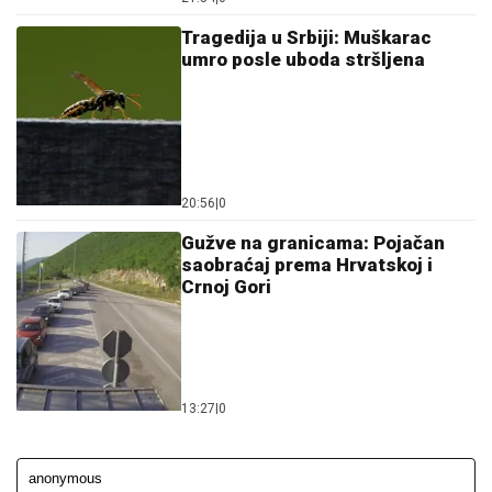
Tragedija u Srbiji: Muškarac
umro posle uboda stršljena
20:56
|
0
Gužve na granicama: Pojačan
saobraćaj prema Hrvatskoj i
Crnoj Gori
13:27
|
0