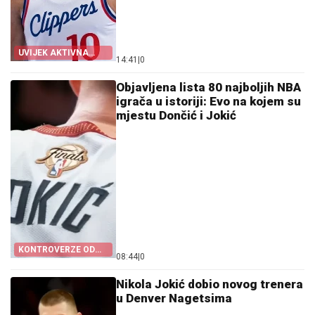
UVIJEK AKTIVNA
14:41
|
0
TEMA
Objavljena lista 80 najboljih NBA
igrača u istoriji: Evo na kojem su
mjestu Dončić i Jokić
KONTROVERZE OD
08:44
|
0
POČETKA
Nikola Jokić dobio novog trenera
u Denver Nagetsima