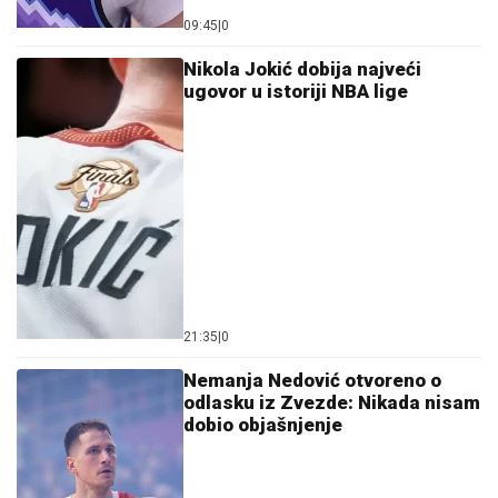
09:45
|
0
Nikola Jokić dobija najveći
ugovor u istoriji NBA lige
21:35
|
0
Nemanja Nedović otvoreno o
odlasku iz Zvezde: Nikada nisam
dobio objašnjenje