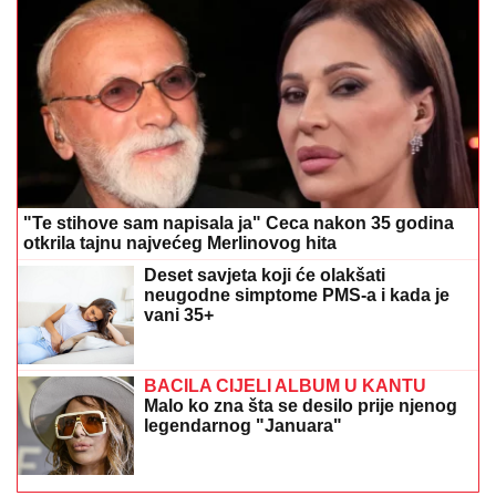
"Te stihove sam napisala ja" Ceca nakon 35 godina
otkrila tajnu najvećeg Merlinovog hita
Deset savjeta koji će olakšati
neugodne simptome PMS-a i kada je
vani 35+
BACILA CIJELI ALBUM U KANTU
Malo ko zna šta se desilo prije njenog
legendarnog "Januara"