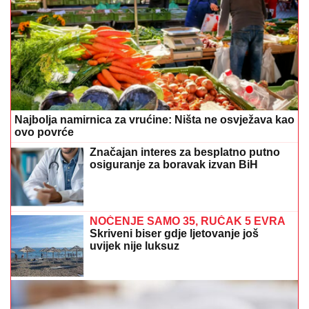
Najbolja namirnica za vrućine: Ništa ne osvježava kao
ovo povrće
Značajan interes za besplatno putno
osiguranje za boravak izvan BiH
NOĆENJE SAMO 35, RUČAK 5 EVRA
Skriveni biser gdje ljetovanje još
uvijek nije luksuz