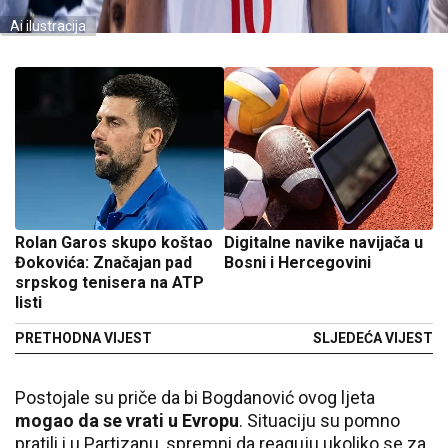
Ai ilustracija
Rolan Garos skupo koštao
Digitalne navike navijača u
Đokovića: Značajan pad
Bosni i Hercegovini
srpskog tenisera na ATP
listi
PRETHODNA VIJEST
SLJEDEĆA VIJEST
Postojale su priče da bi Bogdanović ovog ljeta
mogao da se vrati u Evropu
. Situaciju su pomno
pratili i u Partizanu, spremni da reaguju ukoliko se za