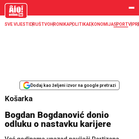
aloonline.b
a
SVE VIJESTI
DRUŠTVO
HRONIKA
POLITIKA
EKONOMIJA
SPORT
VIP
R
Dodaj kao željeni izvor na google pretrazi
Košarka
Bogdan Bogdanović donio
odluku o nastavku karijere