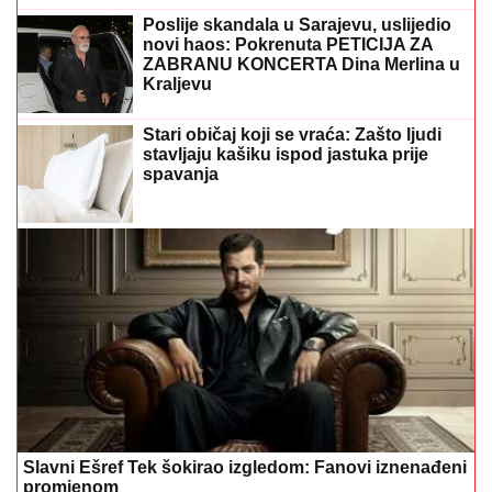
Poslije skandala u Sarajevu, uslijedio
novi haos: Pokrenuta PETICIJA ZA
ZABRANU KONCERTA Dina Merlina u
Kraljevu
Stari običaj koji se vraća: Zašto ljudi
stavljaju kašiku ispod jastuka prije
spavanja
Slavni Ešref Tek šokirao izgledom: Fanovi iznenađeni
promjenom