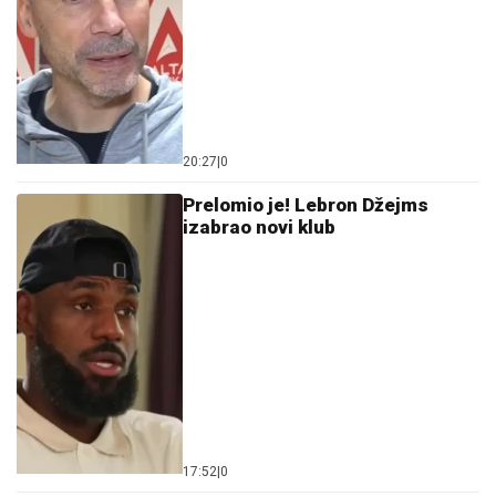
20:27
|
0
Prelomio je! Lebron Džejms
izabrao novi klub
17:52
|
0