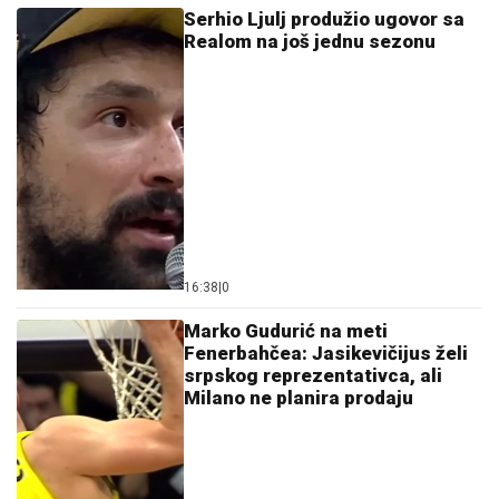
Serhio Ljulj produžio ugovor sa
Realom na još jednu sezonu
16:38
|
0
Marko Gudurić na meti
Fenerbahčea: Jasikevičijus želi
srpskog reprezentativca, ali
Milano ne planira prodaju