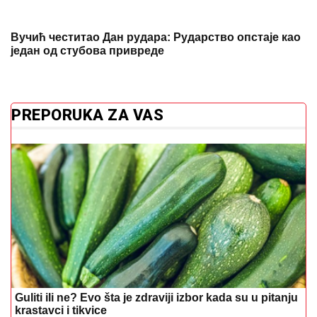
Вучић честитао Дан рудара: Рударство опстаје као
један од стубова привреде
PREPORUKA ZA VAS
Guliti ili ne? Evo šta je zdraviji izbor kada su u pitanju
krastavci i tikvice