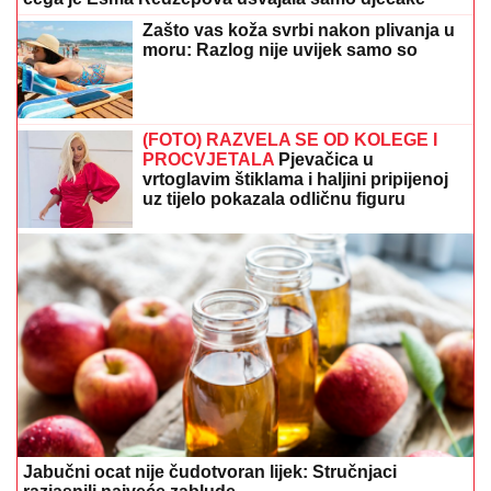
Zašto vas koža svrbi nakon plivanja u
moru: Razlog nije uvijek samo so
(FOTO) RAZVELA SE OD KOLEGE I
PROCVJETALA
Pjevačica u
vrtoglavim štiklama i haljini pripijenoj
uz tijelo pokazala odličnu figuru
Jabučni ocat nije čudotvoran lijek: Stručnjaci