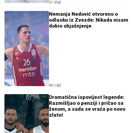
21:35
|
0
Nemanja Nedović otvoreno o
odlasku iz Zvezde: Nikada nisam
dobio objašnjenje
09:13
|
0
Dramatična ispovijest legende:
Razmišljao o penziji i pričao sa
ženom, a sada se vraća po novo
zlato!