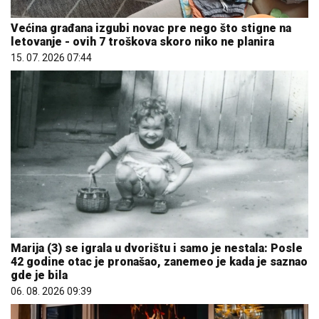
Većina građana izgubi novac pre nego što stigne na
letovanje - ovih 7 troškova skoro niko ne planira
15. 07. 2026 07:44
Marija (3) se igrala u dvorištu i samo je nestala: Posle
42 godine otac je pronašao, zanemeo je kada je saznao
gde je bila
06. 08. 2026 09:39