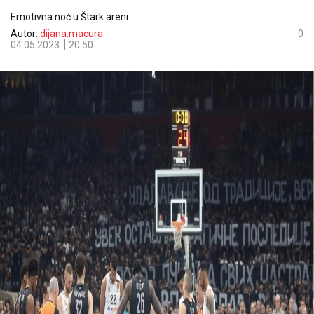
Emotivna noć u Štark areni
Autor:
dijana.macura
0
04.05.2023.
20:50