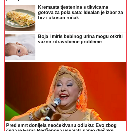
Kremasta tjestenina s tikvicama
gotova za pola sata: Idealan je izbor za
brz i ukusan ručak
Boja i miris bebinog urina mogu otkriti
važne zdravstvene probleme
Pred smrt donijela neočekivanu odluku: Evo zbog
čega je Esma Redžepova usvajala samo dječake