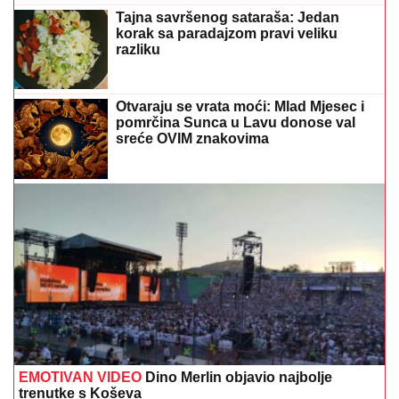
Tajna savršenog sataraša: Jedan
korak sa paradajzom pravi veliku
razliku
Otvaraju se vrata moći: Mlad Mjesec i
pomrčina Sunca u Lavu donose val
sreće OVIM znakovima
EMOTIVAN VIDEO
Dino Merlin objavio najbolje
trenutke s Koševa