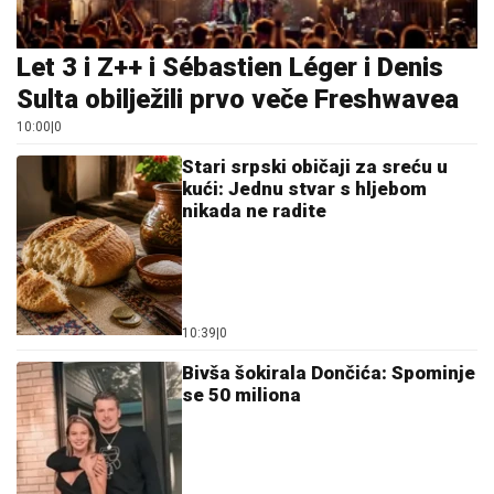
Let 3 i Z++ i Sébastien Léger i Denis
Sulta obilježili prvo veče Freshwavea
10:00
|
0
Stari srpski običaji za sreću u
kući: Jednu stvar s hljebom
nikada ne radite
10:39
|
0
Bivša šokirala Dončića: Spominje
se 50 miliona