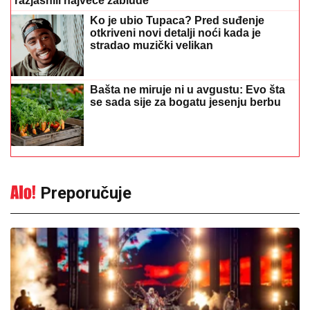
razjasnili najveće zablude
Ko je ubio Tupaca? Pred suđenje
otkriveni novi detalji noći kada je
stradao muzički velikan
Bašta ne miruje ni u avgustu: Evo šta
se sada sije za bogatu jesenju berbu
Preporučuje