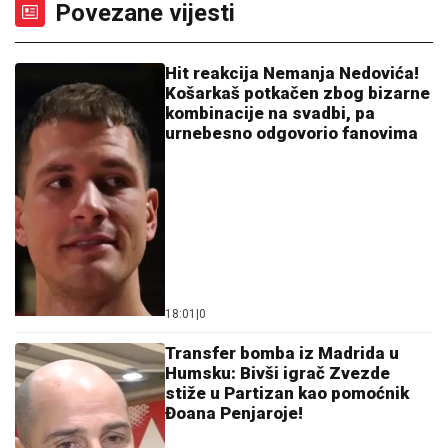
Povezane vijesti
Hit reakcija Nemanja Nedovića!
Košarkaš potkačen zbog bizarne
kombinacije na svadbi, pa
urnebesno odgovorio fanovima
18:01
|
0
Transfer bomba iz Madrida u
Humsku: Bivši igrač Zvezde
stiže u Partizan kao pomoćnik
Đoana Penjaroje!