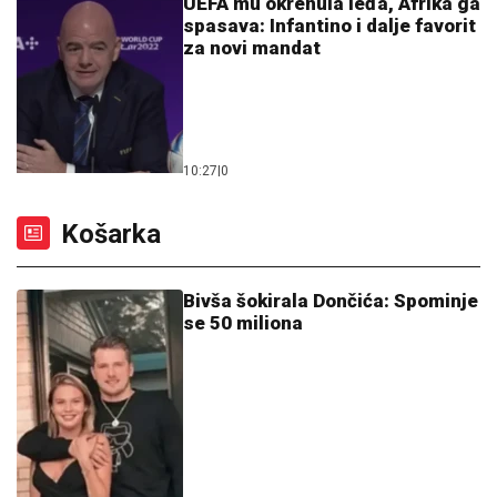
UEFA mu okrenula leđa, Afrika ga
spasava: Infantino i dalje favorit
za novi mandat
10:27
|
0
Košarka
Bivša šokirala Dončića: Spominje
se 50 miliona