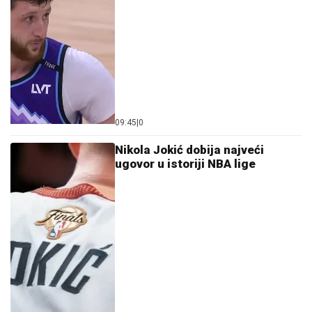
09:45
|
0
Nikola Jokić dobija najveći
ugovor u istoriji NBA lige