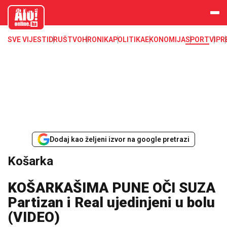
aloonline.b
a
SVE VIJESTI
DRUŠTVO
HRONIKA
POLITIKA
EKONOMIJA
SPORT
VIP
R
Dodaj kao željeni izvor na google pretrazi
Košarka
KOŠARKAŠIMA PUNE OČI SUZA
Partizan i Real ujedinjeni u bolu
(VIDEO)