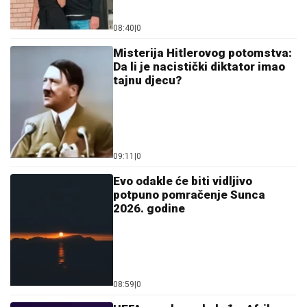
08:40
|
0
Misterija Hitlerovog potomstva:
Da li je nacistički diktator imao
tajnu djecu?
09:11
|
0
Evo odakle će biti vidljivo
potpuno pomračenje Sunca
2026. godine
08:59
|
0