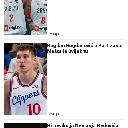
17:34
|
0
Bogdan Bogdanović o Partizanu:
Mašta je uvijek tu
14:41
|
0
Hit reakcija Nemanja Nedovića!