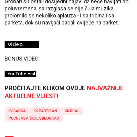
Grobari su ostali dosljedni najavi da neće navijati do
poluvremena, sa razglasa se nije čula muzika,
prolomilo se nekoliko aplauza - i sa tribina i sa
parketa, dok su navijači bacali cvijeće na parket.
BONUS VIDEO:
PROČITAJTE KLIKOM OVDJE
NAJVAŽNIJE
AKTUELNE VIJESTI
KOŠARKA
KK PARTIZAN
KK REAL
PUCNJAVA ŠKOLA BEOGRAD