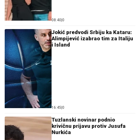
08:40
|
0
Jokić predvodi Srbiju ka Kataru:
Alimpijević izabrao tim za Italiju
i Island
16:45
|
0
Tuzlanski novinar podnio
krivičnu prijavu protiv Jusufa
Nurkića