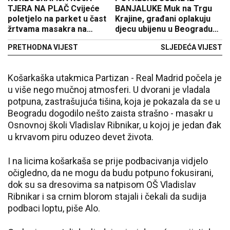
TJERA NA PLAČ Cvijeće
BANJALUKE Muk na Trgu
poletjelo na parket u čast
Krajine, građani oplakuju
žrtvama masakra na
djecu ubijenu u Beogradu
Vračaru (VIDEO)
(FOTO)
PRETHODNA VIJEST
SLJEDEĆA VIJEST
Košarkaška utakmica Partizan - Real Madrid počela je
u više nego mučnoj atmosferi. U dvorani je vladala
potpuna, zastrašujuća tišina, koja je pokazala da se u
Beogradu dogodilo nešto zaista strašno - masakr u
Osnovnoj školi Vladislav Ribnikar, u kojoj je jedan đak
u krvavom piru oduzeo devet života.
I na licima košarkaša se prije podbacivanja vidjelo
očigledno, da ne mogu da budu potpuno fokusirani,
dok su sa dresovima sa natpisom OŠ Vladislav
Ribnikar i sa crnim blorom stajali i čekali da sudija
podbaci loptu, piše Alo.