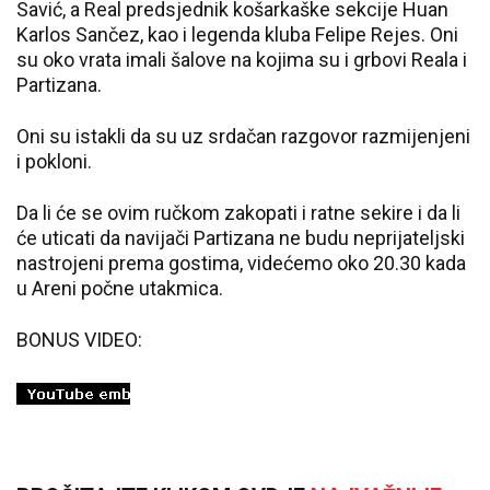
Savić, a Real predsjednik košarkaške sekcije Huan
Karlos Sančez, kao i legenda kluba Felipe Rejes. Oni
su oko vrata imali šalove na kojima su i grbovi Reala i
Partizana.
Oni su istakli da su uz srdačan razgovor razmijenjeni
i pokloni.
Da li će se ovim ručkom zakopati i ratne sekire i da li
će uticati da navijači Partizana ne budu neprijateljski
nastrojeni prema gostima, videćemo oko 20.30 kada
u Areni počne utakmica.
BONUS VIDEO: