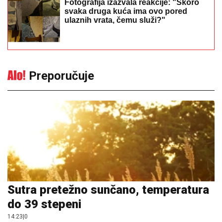
Fotografija izazvala reakcije: "Skoro
svaka druga kuća ima ovo pored
ulaznih vrata, čemu služi?"
Preporučuje
Sutra pretežno sunčano, temperatura
do 39 stepeni
14:23
|
0