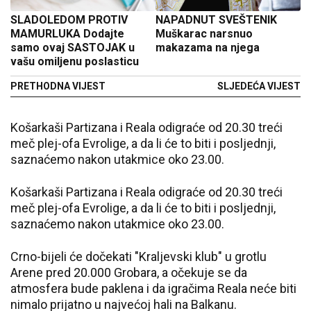
SLADOLEDOM PROTIV
NAPADNUT SVEŠTENIK
MAMURLUKA Dodajte
Muškarac narsnuo
samo ovaj SASTOJAK u
makazama na njega
vašu omiljenu poslasticu
PRETHODNA VIJEST
SLJEDEĆA VIJEST
Košarkaši Partizana i Reala odigraće od 20.30 treći
meč plej-ofa Evrolige, a da li će to biti i posljednji,
saznaćemo nakon utakmice oko 23.00.
Košarkaši Partizana i Reala odigraće od 20.30 treći
meč plej-ofa Evrolige, a da li će to biti i posljednji,
saznaćemo nakon utakmice oko 23.00.
Crno-bijeli će dočekati "Kraljevski klub" u grotlu
Arene pred 20.000 Grobara, a očekuje se da
atmosfera bude paklena i da igračima Reala neće biti
nimalo prijatno u najvećoj hali na Balkanu.