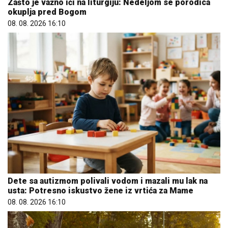
Zašto je važno ići na liturgiju: Nedeljom se porodica
okuplja pred Bogom
08. 08. 2026 16:10
Dete sa autizmom polivali vodom i mazali mu lak na
usta: Potresno iskustvo žene iz vrtića za Mame
08. 08. 2026 16:10