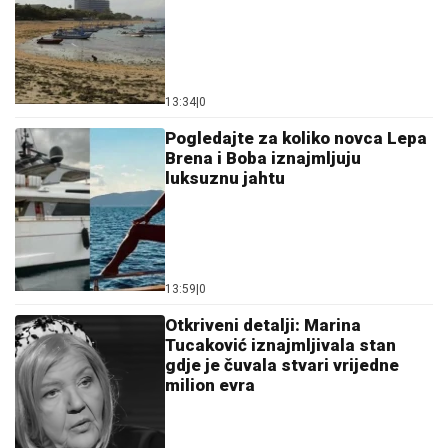
13:34
|
0
Pogledajte za koliko novca Lepa
Brena i Boba iznajmljuju
luksuznu jahtu
13:59
|
0
Otkriveni detalji: Marina
Tucaković iznajmljivala stan
gdje je čuvala stvari vrijedne
milion evra