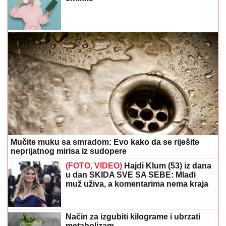
Mučite muku sa smradom: Evo kako da se riješite
neprijatnog mirisa iz sudopere
(FOTO, VIDEO)
Hajdi Klum (53) iz dana
u dan SKIDA SVE SA SEBE: Mlađi
muž uživa, a komentarima nema kraja
Način za izgubiti kilograme i ubrzati
metabolizam