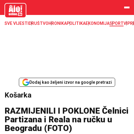
aloonline.b
a
SVE VIJESTI
DRUŠTVO
HRONIKA
POLITIKA
EKONOMIJA
SPORT
VIP
R
Dodaj kao željeni izvor na google pretrazi
Košarka
RAZMIJENILI I POKLONE Čelnici
Partizana i Reala na ručku u
Beogradu (FOTO)