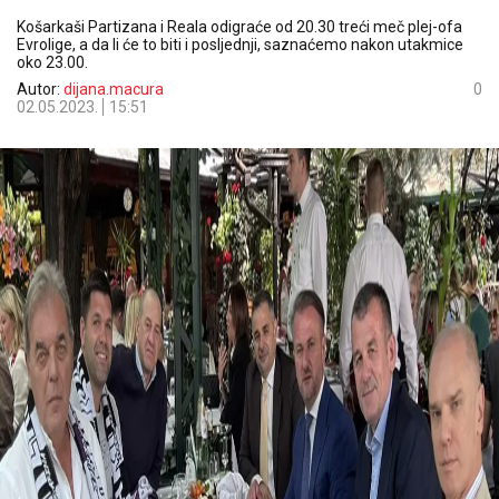
Košarkaši Partizana i Reala odigraće od 20.30 treći meč plej-ofa
Evrolige, a da li će to biti i posljednji, saznaćemo nakon utakmice
oko 23.00.
Autor:
dijana.macura
0
02.05.2023.
15:51