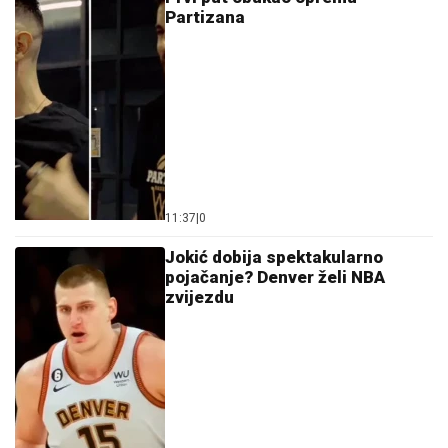
Partizana
11:37
|
0
Jokić dobija spektakularno
pojačanje? Denver želi NBA
zvijezdu