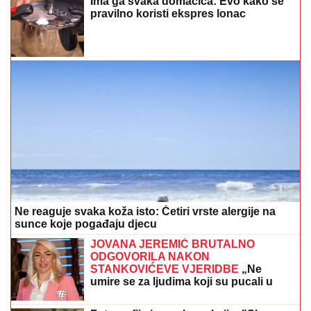
Ima ga svaka domaćica: Evo kako se
pravilno koristi ekspres lonac
Ne reaguje svaka koža isto: Četiri vrste alergije na
sunce koje pogađaju djecu
JOVANA JEREMIĆ BRUTALNO
ODGOVORILA NAKON
STANKOVIĆEVE VJERIDBE
„Ne
umire se za ljudima koji su pucali u
tebe“