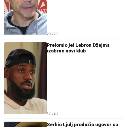
20:27
|
0
Prelomio je! Lebron Džejms
izabrao novi klub
17:52
|
0
Serhio Ljulj produžio ugovor sa