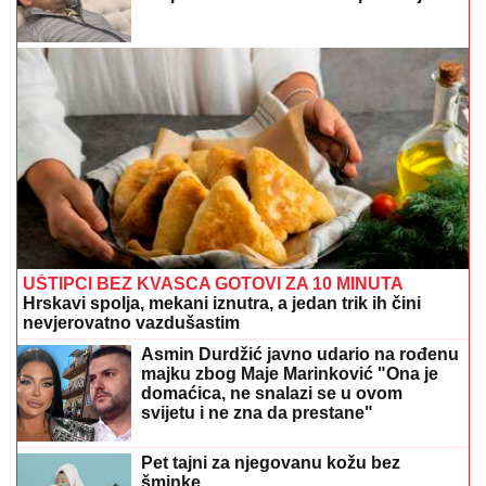
UŠTIPCI BEZ KVASCA GOTOVI ZA 10 MINUTA
Hrskavi spolja, mekani iznutra, a jedan trik ih čini
nevjerovatno vazdušastim
Asmin Durdžić javno udario na rođenu
majku zbog Maje Marinković "Ona je
domaćica, ne snalazi se u ovom
svijetu i ne zna da prestane"
Pet tajni za njegovanu kožu bez
šminke