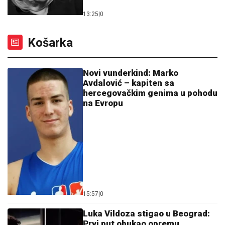
13:25
|
0
Košarka
Novi vunderkind: Marko
Avdalović – kapiten sa
hercegovačkim genima u pohodu
na Evropu
15:57
|
0
Luka Vildoza stigao u Beograd:
Prvi put obukao opremu