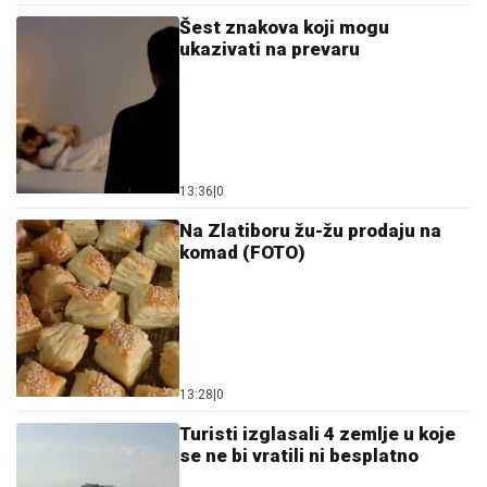
Šest znakova koji mogu
ukazivati na prevaru
13:36
|
0
Na Zlatiboru žu-žu prodaju na
komad (FOTO)
13:28
|
0
Turisti izglasali 4 zemlje u koje
se ne bi vratili ni besplatno