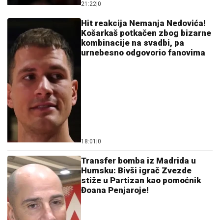
21:22
|
0
Hit reakcija Nemanja Nedovića!
Košarkaš potkačen zbog bizarne
kombinacije na svadbi, pa
urnebesno odgovorio fanovima
18:01
|
0
Transfer bomba iz Madrida u
Humsku: Bivši igrač Zvezde
stiže u Partizan kao pomoćnik
Đoana Penjaroje!