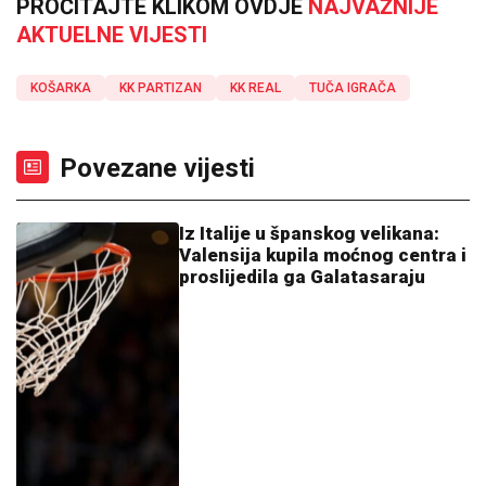
PROČITAJTE KLIKOM OVDJE
NAJVAŽNIJE
AKTUELNE VIJESTI
KOŠARKA
KK PARTIZAN
KK REAL
TUČA IGRAČA
Povezane vijesti
Iz Italije u španskog velikana:
Valensija kupila moćnog centra i
proslijedila ga Galatasaraju