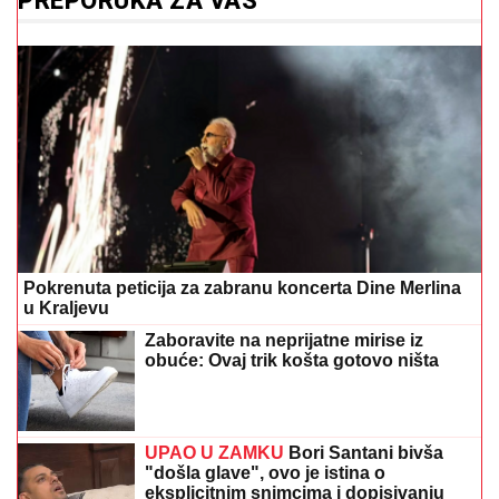
PREPORUKA ZA VAS
Pokrenuta peticija za zabranu koncerta Dine Merlina
u Kraljevu
Zaboravite na neprijatne mirise iz
obuće: Ovaj trik košta gotovo ništa
UPAO U ZAMKU
Bori Santani bivša
"došla glave", ovo je istina o
eksplicitnim snimcima i dopisivanju