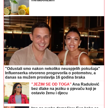
"Odustali smo nakon nekoliko neuspjelih pokušaja"
Influenserka otvoreno progovorila o potomstvu, a
danas sa mužem proslavlja 16 godina braka
"JEŽIM SE OD TOGA"
Ana Radulović
bez dlake na jeziku o pjevaču koji je
ostavio ženu i djecu