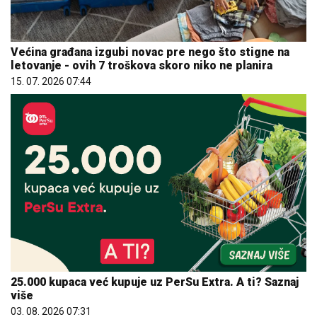
Većina građana izgubi novac pre nego što stigne na
letovanje - ovih 7 troškova skoro niko ne planira
15. 07. 2026 07:44
25.000 kupaca već kupuje uz PerSu Extra. A ti? Saznaj
više
03. 08. 2026 07:31