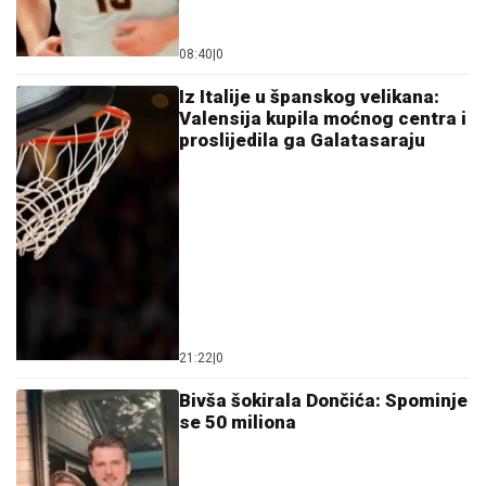
08:40
|
0
Iz Italije u španskog velikana:
Valensija kupila moćnog centra i
proslijedila ga Galatasaraju
21:22
|
0
Bivša šokirala Dončića: Spominje
se 50 miliona