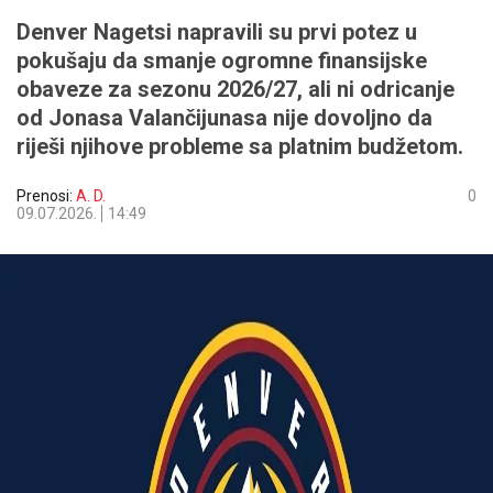
​Denver Nagetsi napravili su prvi potez u
pokušaju da smanje ogromne finansijske
obaveze za sezonu 2026/27, ali ni odricanje
od Jonasa Valančijunasa nije dovoljno da
riješi njihove probleme sa platnim budžetom.
Prenosi:
A. D.
0
09.07.2026.
14:49