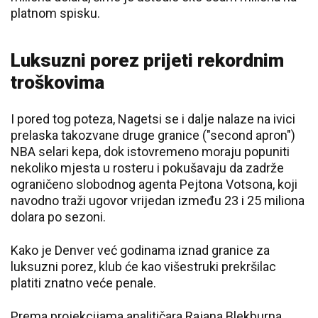
platnom spisku.
Luksuzni porez prijeti rekordnim
troškovima
I pored tog poteza, Nagetsi se i dalje nalaze na ivici
prelaska takozvane druge granice ("second apron")
NBA selari kepa, dok istovremeno moraju popuniti
nekoliko mjesta u rosteru i pokušavaju da zadrže
ograničeno slobodnog agenta Pejtona Votsona, koji
navodno traži ugovor vrijedan između 23 i 25 miliona
dolara po sezoni.
Kako je Denver već godinama iznad granice za
luksuzni porez, klub će kao višestruki prekršilac
platiti znatno veće penale.
Prema projekcijama analitičara Rajana Blekburna,