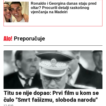
Preporučuje
Titu se nije dopao: Prvi film u kom se
čulo "Smrt fašizmu, sloboda narodu"
12:41
|
0
Gužve na više prelaza na izlazu