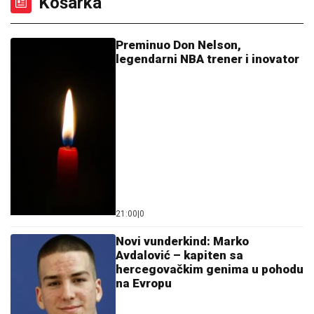
Preminuo Don Nelson,
legendarni NBA trener i inovator
21:00
|
0
Novi vunderkind: Marko
Avdalović – kapiten sa
hercegovačkim genima u pohodu
na Evropu