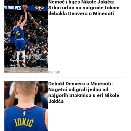
Nemoć i bijes Nikole Jokića:
Srbin urlao na saigrače tokom
debakla Denvera u Minesoti
09:13
|
0
Debakl Denvera u Minesoti:
Nagetsi odigrali jednu od
najgorih utakmica u eri Nikole
Jokića