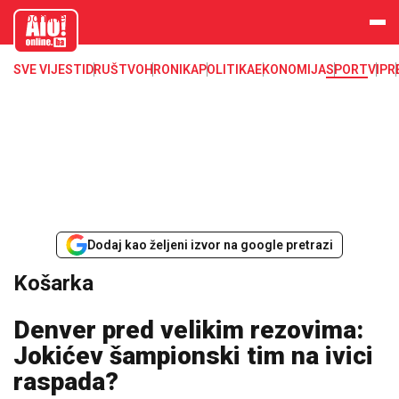
aloonline.b
a
SVE VIJESTI
DRUŠTVO
HRONIKA
POLITIKA
EKONOMIJA
SPORT
VIP
R
Dodaj kao željeni izvor na google pretrazi
Košarka
Denver pred velikim rezovima:
Jokićev šampionski tim na ivici
raspada?