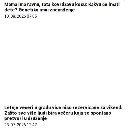
Mama ima ravnu, tata kovrdžavu kosu: Kakvu će imati
dete? Genetika ima iznenađenje
10. 08. 2026 07:05
Letnje večeri u gradu više nisu rezervisane za vikend:
Zašto sve više ljudi bira večeru koja se spontano
pretvori u druženje
23. 07. 2026 12:47