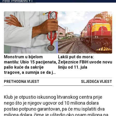
Foto: Printskrin/YT
Monstrum u bijelom
Lakši put do mora:
mantilu: Ubio 15 pacijenata,
Željeznice FBiH uvode novu
palio kuće da sakrije
liniju od 11. jula
tragove, a sumnja se da je
žrtava mnogo više!
PRETHODNA VIJEST
SLJEDEĆA VIJEST
Klub je otpustio iskusnog litvanskog centra prije
nego što je njegov ugovor od 10 miliona dolara
postao potpuno garantovan, pa će mu isplatiti dva
miliona dolara, čime je uštedio oko osam miliona na