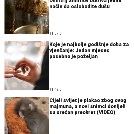
11:57
|
0
Koje je najbolje godišnje doba za
vjenčanje: Jedan mjesec
posebno je poželjan
11:49
|
0
Cijeli svijet je plakao zbog ovog
majmuna, a novi snimci donijeli
su srećan preokret (VIDEO)
10:54
|
0