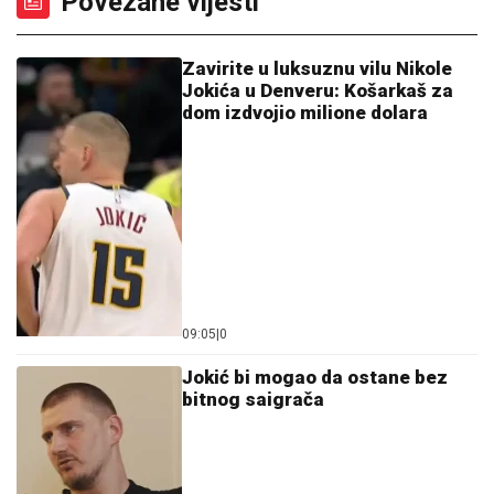
Povezane vijesti
Zavirite u luksuznu vilu Nikole
Jokića u Denveru: Košarkaš za
dom izdvojio milione dolara
09:05
|
0
Jokić bi mogao da ostane bez
bitnog saigrača