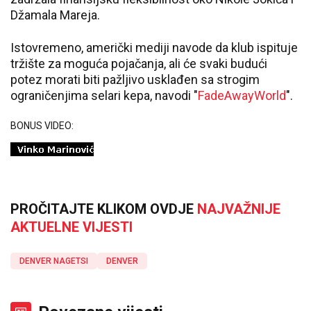
Džamala Mareja.
Istovremeno, američki mediji navode da klub ispituje
tržište za moguća pojačanja, ali će svaki budući
potez morati biti pažljivo usklađen sa strogim
ograničenjima selari kepa, navodi "
FadeAwayWorld
".
BONUS VIDEO:
PROČITAJTE KLIKOM OVDJE
NAJVAŽNIJE
AKTUELNE VIJESTI
DENVER NAGETSI
DENVER