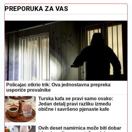
Policajac otkrio trik: Ova jednostavna prepreka
usporiće provalnike
Turska kafa se pravi samo ovako:
Jedan detalj pravi razliku između
obične i savršeno pjenaste kafe
Ovih deset namirnica može biti dobar
izbor kao dio uravnotežene ishrane