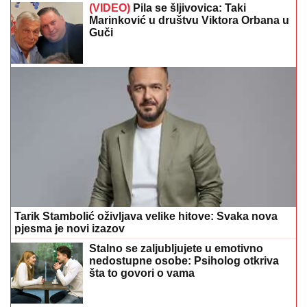
Tarik Stambolić oživljava velike hitove: Svaka nova
pjesma je novi izazov
Stalno se zaljubljujete u emotivno
nedostupne osobe: Psiholog otkriva
šta to govori o vama
Ronaldo i Georgina danas staju pred
oltar? Procurili detalji raskošnog
vjenčanja na Madeiri