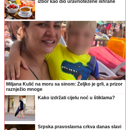
Miljana Kulić na moru sa sinom: Željko je grli, a prizor
raznježio mnoge
Kako izdržati cijelu noć u štiklama?
Srpska pravoslavna crkva danas slavi
4 sveta apostola: Ovu kratku molitvu
vjernici izgovaraju za oprost grijehova