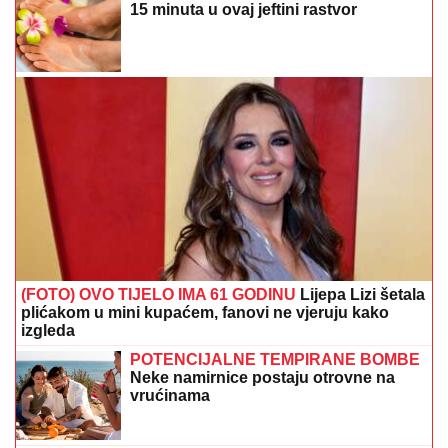
(FOTO) OVO TIJELO IMA 61 GODINU
Lijepa Lizi šetala
plićakom u mini kupaćem, fanovi ne vjeruju kako
izgleda
POTENCIJALNE TEMPIRANE BOMBE
Neke namirnice postaju otrovne na
vrućinama
(VIDEO)
Pila se šljivovica: Taki
Marinković u društvu Viktora Orbana u
Guči