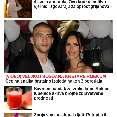
(VIDEO) VELJKO I BOGDANA KRSTARE RIJEKOM
Cecina snajka brutalno izgleda nakon 3 porođaja
Savršen napitak za vrele dane: Sok od
lubenice skriva brojne zdravstvene
prednosti
Znoje vam se stopala ljeti: Potopite ih
15 minuta u ovaj jeftini rastvor