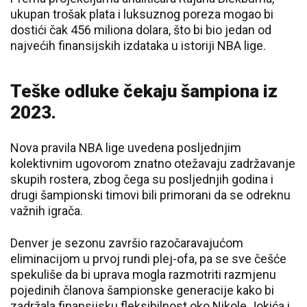
ukupan trošak plata i luksuznog poreza mogao bi
dostići čak 456 miliona dolara, što bi bio jedan od
najvećih finansijskih izdataka u istoriji NBA lige.
Teške odluke čekaju šampiona iz
2023.
Nova pravila NBA lige uvedena posljednjim
kolektivnim ugovorom znatno otežavaju zadržavanje
skupih rostera, zbog čega su posljednjih godina i
drugi šampionski timovi bili primorani da se odreknu
važnih igrača.
Denver je sezonu završio razočaravajućom
eliminacijom u prvoj rundi plej-ofa, pa se sve češće
spekuliše da bi uprava mogla razmotriti razmjenu
pojedinih članova šampionske generacije kako bi
zadržala finansijsku fleksibilnost oko Nikole Jokića i