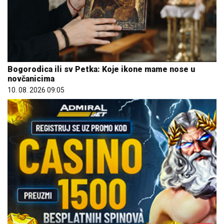
Bogorodica ili sv Petka: Koje ikone mame nose u
novčanicima
10. 08. 2026 09:05
REGISTRUJ SE UZ PROMO KOD CASINO Preuzmi 1500