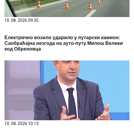
10. 08. 2026 09:35
Електрично возило ударило у путарски камион:
Саобраћајна незгода на ауто-путу Милош Велики
код Обреновца
10. 08. 2026 10:13
Павловић: Нико не може да ми забрани да радим –
Не постоји разлика у томе да ли смо у кампањи или