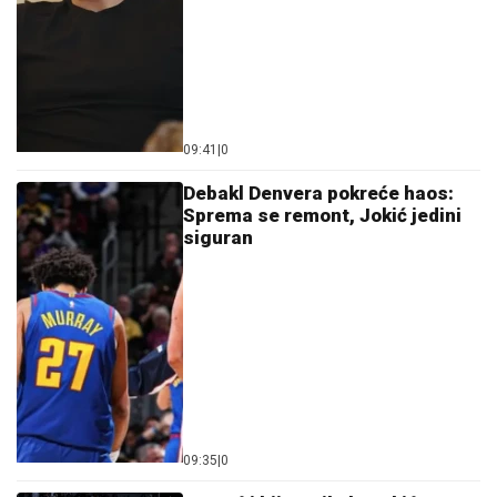
09:41
|
0
Debakl Denvera pokreće haos:
Sprema se remont, Jokić jedini
siguran
09:35
|
0