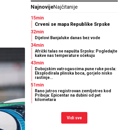
Najnovije
Najčitanije
15min
Crveni se mapa Republike Srpske
32min
Dijelovi Banjaluke danas bez vode
34min
Afrički talas ne napušta Srpsku: Pogledajte
kakve nas temperature očekuju
43min
Dobojskim vatrogascima pune ruke posla:
Eksplodirala plinska boca, gorjelo nisko
rastinje...
51min
Rano jutros registrovan zemljotres kod
Priboja: Epicentar na dubini od pet
kilometara
Vidi sve