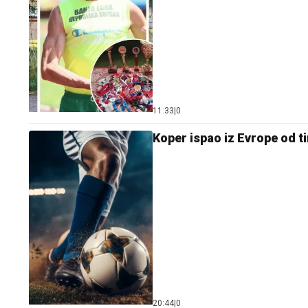
11:33
|
0
Koper ispao iz Evrope od t
20:44
|
0