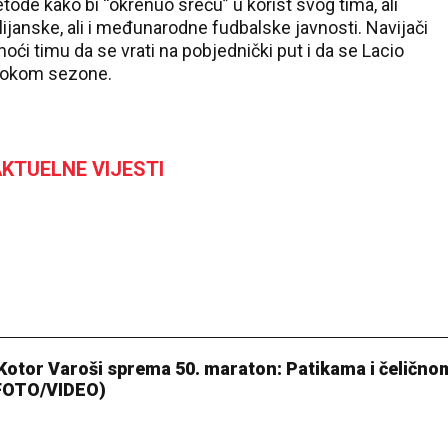
etode kako bi “okrenuo sreću” u korist svog tima, ali
ijanske, ali i međunarodne fudbalske javnosti. Navijači
ći timu da se vrati na pobjednički put i da se Lacio
i tokom sezone.
KTUELNE VIJESTI
 Kotor Varoši sprema 50. maraton: Patikama i čelično
(FOTO/VIDEO)