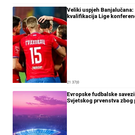
Veliki uspjeh Banjalučana:
kvalifikacija Lige konferen
21:37
|
0
Evropske fudbalske savezi 
Svjetskog prvenstva zbog p