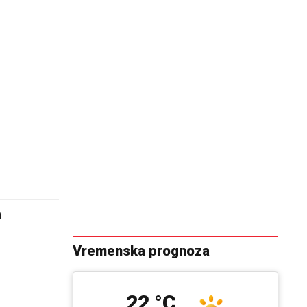
m
Vremenska prognoza
22 °C