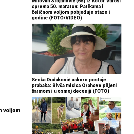
Milovan Stojanović (65) iz Kotor Varoši
sprema 50. maraton: Patikama i
čeličnom voljom pobjeđuje staze i
godine (FOTO/VIDEO)
Senka Dudaković uskoro postaje
prabaka: Bivša misica Orahove plijeni
šarmom i u osmoj deceniji (FOTO)
m voljom