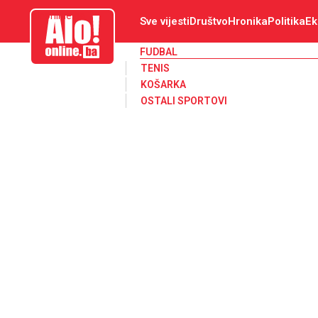
aloonline.ba
Sve vijesti
Društvo
Hronika
Politika
Ek
FUDBAL
TENIS
KOŠARKA
OSTALI SPORTOVI