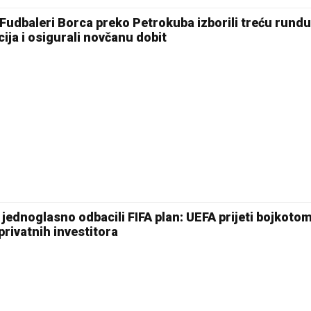
 Fudbaleri Borca preko Petrokuba izborili treću rundu
cija i osigurali novčanu dobit
jednoglasno odbacili FIFA plan: UEFA prijeti bojkoto
rivatnih investitora
22 °C