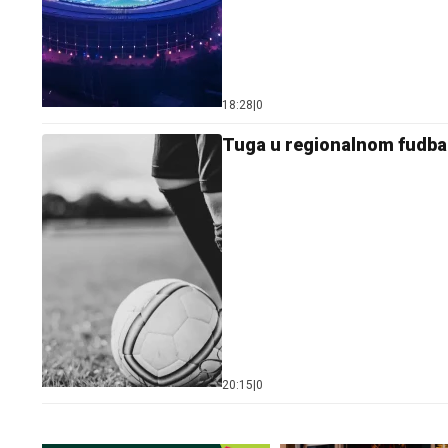
18:28
|
0
Tuga u regionalnom fudba
20:15
|
0