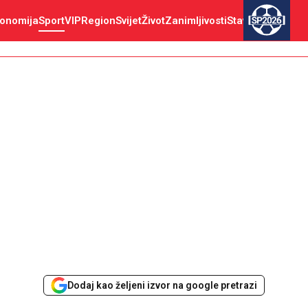
onomija
Sport
VIP
Region
Svijet
Život
Zanimljivosti
Stav
SP2026
Dodaj kao željeni izvor na google pretrazi