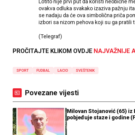
Lotito nije prvi put da koristi neobične m
ovakva odluka svakako izaziva pažnju ital
se nadaju da će ova simbolična priča pomo
izbori sa nizom pehova koji su ga pratil
(Telegraf)
PROČITAJTE KLIKOM OVDJE
NAJVAŽNIJE A
SPORT
FUDBAL
LACIO
SVEŠTENIK
Povezane vijesti
Milovan Stojanović (65) iz
pobjeđuje staze i godine 