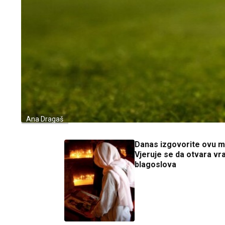
Ana Dragaš
Danas izgovorite ovu mo
Vjeruje se da otvara vr
blagoslova