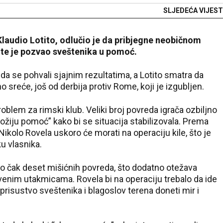
SLJEDEĆA VIJEST
, Klaudio Lotito, odlučio je da pribjegne neobičnom
te je pozvao sveštenika u pomoć.
da se pohvali sjajnim rezultatima, a Lotito smatra da
sreće, još od derbija protiv Rome, koji je izgubljen.
oblem za rimski klub. Veliki broj povreda igrača ozbiljno
 “božiju pomoć” kako bi se situacija stabilizovala. Prema
ikolo Rovela uskoro će morati na operaciju kile, što je
u vlasnika.
io čak deset mišićnih povreda, što dodatno otežava
venim utakmicama. Rovela bi na operaciju trebalo da ide
prisustvo sveštenika i blagoslov terena doneti mir i