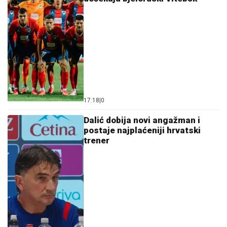
17:18
|
0
Dalić dobija novi angažman i
postaje najplaćeniji hrvatski
trener