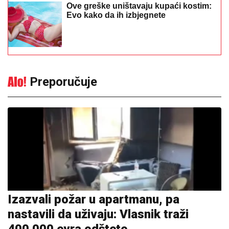
Ove greške uništavaju kupaći kostim:
Evo kako da ih izbjegnete
Preporučuje
Izazvali požar u apartmanu, pa
nastavili da uživaju: Vlasnik traži