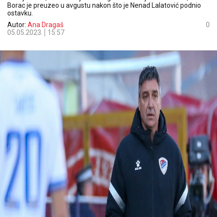
Borac je preuzeo u avgustu nakon što je Nenad Lalatović podnio
ostavku.
Autor:
Ana Dragaš
0
05.05.2023.
15:57