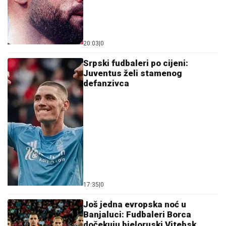
20:03
|
0
Srpski fudbaleri po cijeni:
Juventus želi stamenog
defanzivca
17:35
|
0
Još jedna evropska noć u
Banjaluci: Fudbaleri Borca
dočekuju bjeloruski Vitebsk