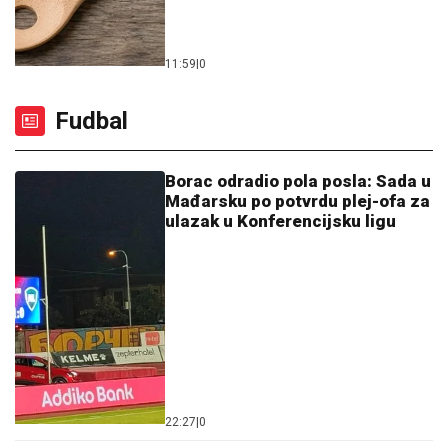
11:59
|
0
Fudbal
Borac odradio pola posla: Sada u
Mađarsku po potvrdu plej-ofa za
ulazak u Konferencijsku ligu
22:27
|
0