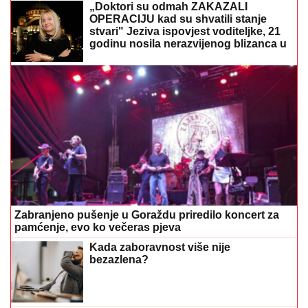
„Doktori su odmah ZAKAZALI
OPERACIJU kad su shvatili stanje
stvari" Jeziva ispovjest voditeljke, 21
godinu nosila nerazvijenog blizanca u
tijelu
Zabranjeno pušenje u Goraždu priredilo koncert za
pamćenje, evo ko večeras pjeva
Kada zaboravnost više nije
bezazlena?