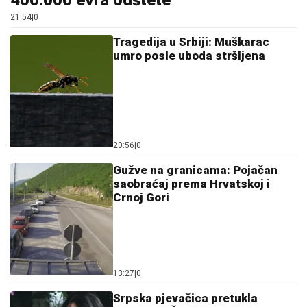
400.000 evra odštete
21:54
|
0
Tragedija u Srbiji: Muškarac
umro posle uboda stršljena
20:56
|
0
Gužve na granicama: Pojačan
saobraćaj prema Hrvatskoj i
Crnoj Gori
13:27
|
0
Srpska pjevačica pretukla