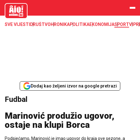
aloonline.b
a
SVE VIJESTI
DRUŠTVO
HRONIKA
POLITIKA
EKONOMIJA
SPORT
VIP
R
Dodaj kao željeni izvor na google pretrazi
Fudbal
Marinović produžio ugovor,
ostaje na klupi Borca
Podsjećamo, Marinović je imao ugovor do kraja ove sezone, a