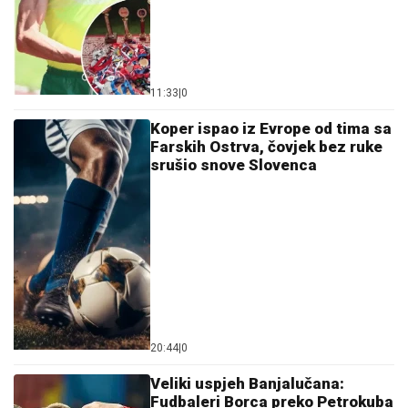
11:33
|
0
Koper ispao iz Evrope od tima sa
Farskih Ostrva, čovjek bez ruke
srušio snove Slovenca
20:44
|
0
Veliki uspjeh Banjalučana:
Fudbaleri Borca preko Petrokuba