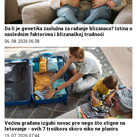
Da li je genetika zaslužna za rađanje blizanaca? Istina o
naslednim faktorima i blizanačkoj trudnoći
06. 08. 2026 06:38
Većina građana izgubi novac pre nego što stigne na
letovanje - ovih 7 troškova skoro niko ne planira
15. 07. 2026 07:44