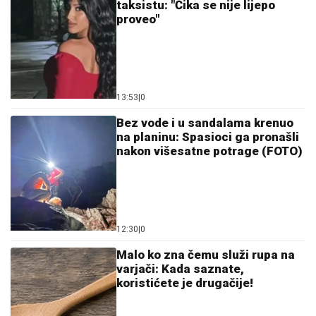
taksistu: "Čika se nije lijepo
proveo"
13:53
|
0
Bez vode i u sandalama krenuo
na planinu: Spasioci ga pronašli
nakon višesatne potrage (FOTO)
12:30
|
0
Malo ko zna čemu služi rupa na
varjači: Kada saznate,
koristićete je drugačije!