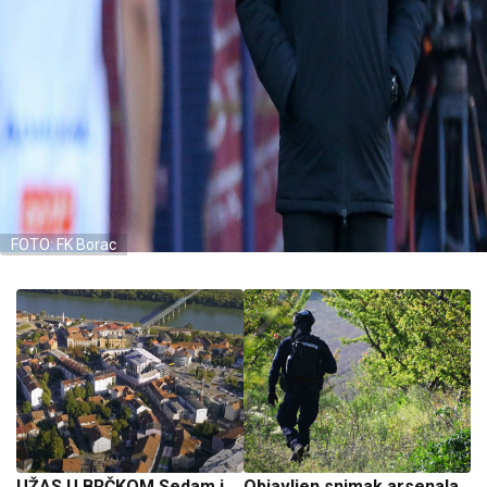
FOTO: FK Borac
UŽAS U BRČKOM Sedam i
Objavljen snimak arsenala