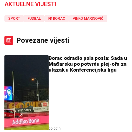
AKTUELNE VIJESTI
SPORT
FUDBAL
FK BORAC
VINKO MARINOVIĆ
Povezane vijesti
Borac odradio pola posla: Sada u
Mađarsku po potvrdu plej-ofa za
ulazak u Konferencijsku ligu
22:27
|
0