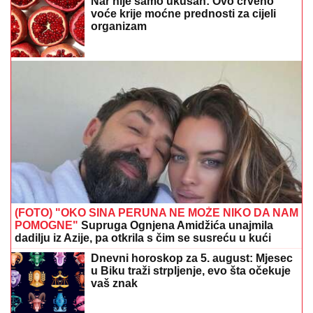
Nar nije samo ukusan: Ovo crveno
voće krije moćne prednosti za cijeli
organizam
(FOTO) "OKO SINA PERUNA NE MOŽE NIKO DA NAM
POMOGNE"
Supruga Ognjena Amidžića unajmila
dadilju iz Azije, pa otkrila s čim se susreću u kući
Dnevni horoskop za 5. august: Mjesec
u Biku traži strpljenje, evo šta očekuje
vaš znak