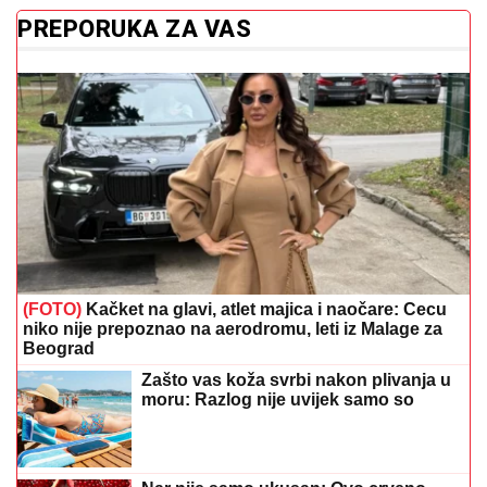
PREPORUKA ZA VAS
(FOTO)
Kačket na glavi, atlet majica i naočare: Cecu
niko nije prepoznao na aerodromu, leti iz Malage za
Beograd
Zašto vas koža svrbi nakon plivanja u
moru: Razlog nije uvijek samo so