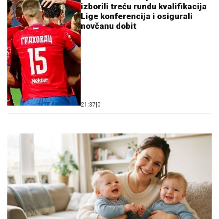
izborili treću rundu kvalifikacija
Lige konferencija i osigurali
novčanu dobit
21:37
|
0