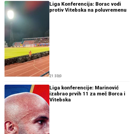
Liga Konferencija: Borac vodi
protiv Vitebska na poluvremenu
21:33
|
0
Liga konferencije: Marinović
izabrao prvih 11 za meč Borca i
Vitebska