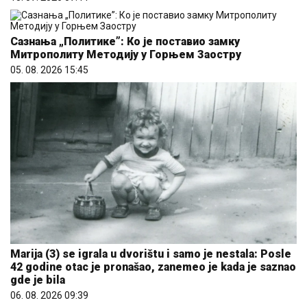
Сазнања „Политике”: Ко је поставио замку
Митрополиту Методију у Горњем Заостру
05. 08. 2026 15:45
Marija (3) se igrala u dvorištu i samo je nestala: Posle
42 godine otac je pronašao, zanemeo je kada je saznao
gde je bila
06. 08. 2026 09:39