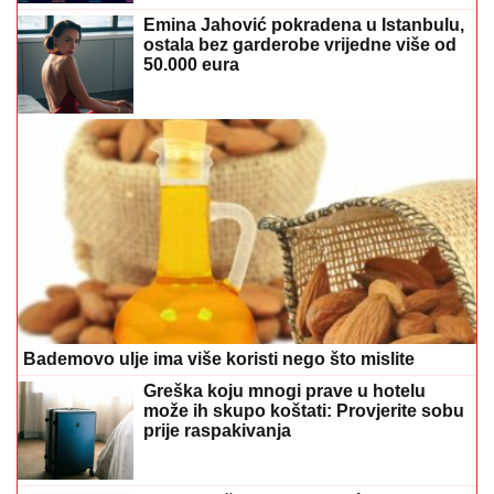
Emina Jahović pokradena u Istanbulu,
ostala bez garderobe vrijedne više od
50.000 eura
Bademovo ulje ima više koristi nego što mislite
Greška koju mnogi prave u hotelu
može ih skupo koštati: Provjerite sobu
prije raspakivanja