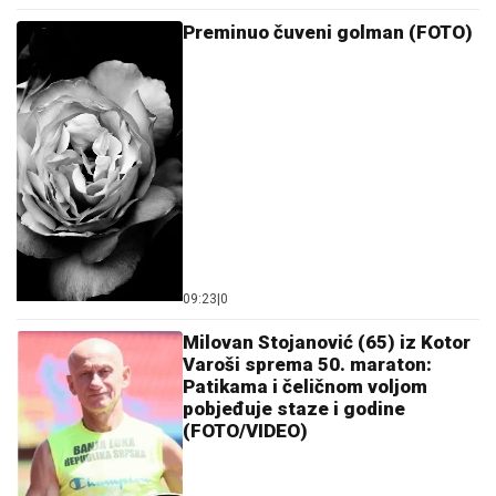
Preminuo čuveni golman (FOTO)
09:23
|
0
Milovan Stojanović (65) iz Kotor
Varoši sprema 50. maraton:
Patikama i čeličnom voljom
pobjeđuje staze i godine
(FOTO/VIDEO)