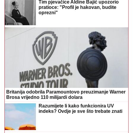
Tim pjevačice Aldine Bajić upozorio
pratioce: "Profil je hakovan, budite
oprezni"
Britanija odobrila Paramountovo preuzimanje Warner
Brosa vrijedno 110 milijardi dolara
Razumijete li kako funkcionira UV
indeks? Ovdje je sve što trebate znati