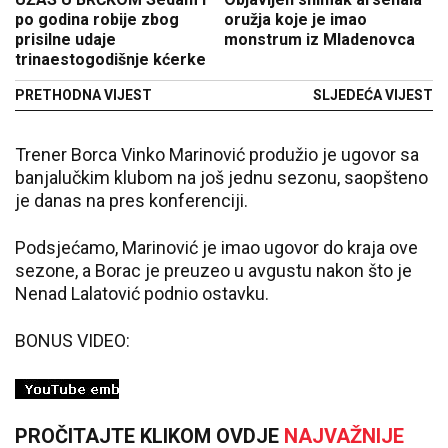
po godina robije zbog
oružja koje je imao
prisilne udaje
monstrum iz Mladenovca
trinaestogodišnje kćerke
PRETHODNA VIJEST
SLJEDEĆA VIJEST
Trener Borca Vinko Marinović produžio je ugovor sa
banjalučkim klubom na još jednu sezonu, saopšteno
je danas na pres konferenciji.
Podsjećamo, Marinović je imao ugovor do kraja ove
sezone, a Borac je preuzeo u avgustu nakon što je
Nenad Lalatović podnio ostavku.
BONUS VIDEO:
PROČITAJTE KLIKOM OVDJE
NAJVAŽNIJE