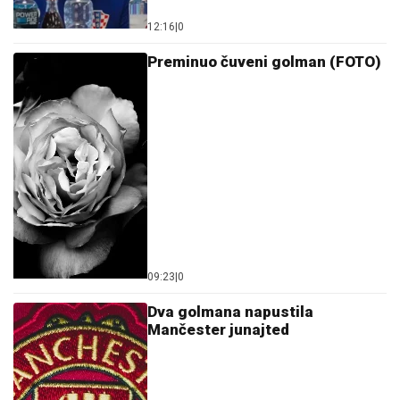
12:16
|
0
Preminuo čuveni golman (FOTO)
09:23
|
0
Dva golmana napustila
Mančester junajted