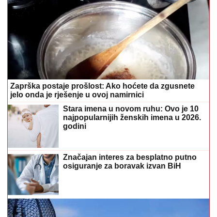
Zaprška postaje prošlost: Ako hoćete da zgusnete
jelo onda je rješenje u ovoj namirnici
Stara imena u novom ruhu: Ovo je 10
najpopularnijih ženskih imena u 2026.
godini
Značajan interes za besplatno putno
osiguranje za boravak izvan BiH