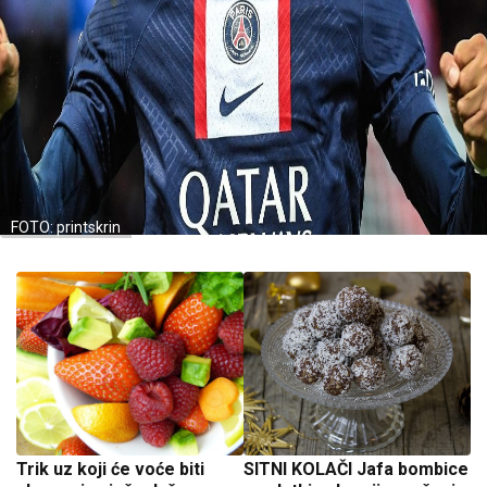
FOTO: printskrin
Trik uz koji će voće biti
SITNI KOLAČI Jafa bombice