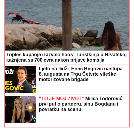
Toples kupanje izazvalo haos: Turistkinja u Hrvatskoj
kažnjena sa 700 evra nakon prijave komšija
Ljeto na Ilidži: Enes Begović nastupa
8. augusta na Trgu Četvrte viteške
motorizovane brigade
"TO JE MOJ ŽIVOT"
Milica Todorović
prvi put o partneru, sinu Bogdanu i
povratku na scenu