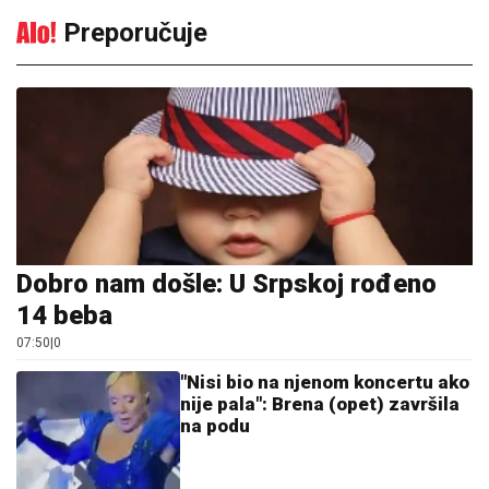
Preporučuje
Dobro nam došle: U Srpskoj rođeno
14 beba
07:50
|
0
"Nisi bio na njenom koncertu ako
nije pala": Brena (opet) završila
na podu