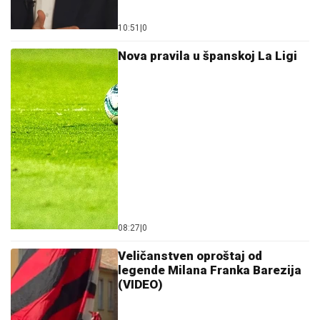
10:51
|
0
Nova pravila u španskoj La Ligi
08:27
|
0
Veličanstven oproštaj od
legende Milana Franka Barezija
(VIDEO)