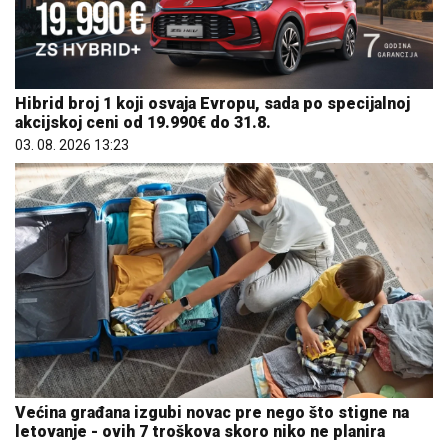
Hibrid broj 1 koji osvaja Evropu, sada po specijalnoj
akcijskoj ceni od 19.990€ do 31.8.
03. 08. 2026 13:23
Većina građana izgubi novac pre nego što stigne na
letovanje - ovih 7 troškova skoro niko ne planira