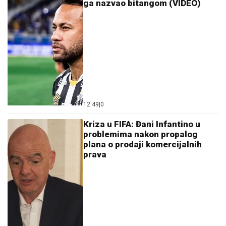
ga nazvao bitangom (VIDEO)
12:49
|
0
Kriza u FIFA: Đani Infantino u
problemima nakon propalog
plana o prodaji komercijalnih
prava