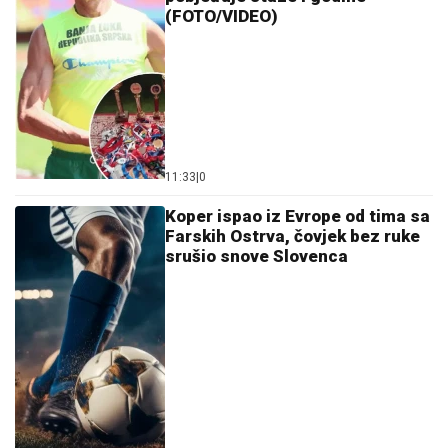
(FOTO/VIDEO)
11:33
|
0
Koper ispao iz Evrope od tima sa
Farskih Ostrva, čovjek bez ruke
srušio snove Slovenca