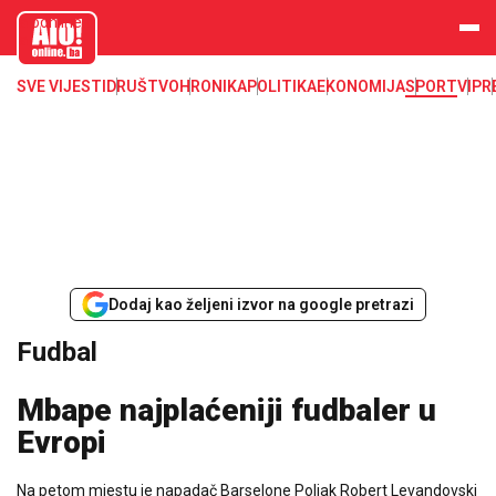
aloonline.b
a
SVE VIJESTI
DRUŠTVO
HRONIKA
POLITIKA
EKONOMIJA
SPORT
VIP
R
Dodaj kao željeni izvor na google pretrazi
Fudbal
Mbape najplaćeniji fudbaler u
Evropi
Na petom mjestu je napadač Barselone Poljak Robert Levandovski