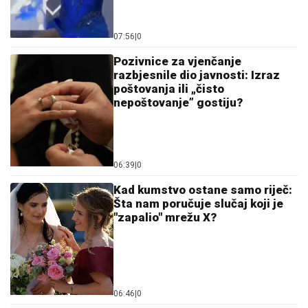
07:56
|
0
Pozivnice za vjenčanje
razbjesnile dio javnosti: Izraz
poštovanja ili „čisto
nepoštovanje” gostiju?
06:39
|
0
Kad kumstvo ostane samo riječ:
Šta nam poručuje slučaj koji je
"zapalio" mrežu X?
06:46
|
0