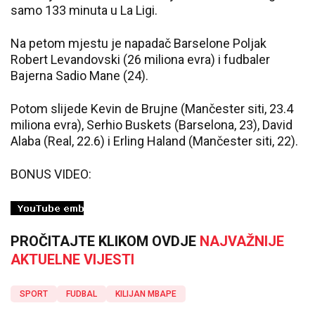
samo 133 minuta u La Ligi.
Na petom mjestu je napadač Barselone Poljak
Robert Levandovski (26 miliona evra) i fudbaler
Bajerna Sadio Mane (24).
Potom slijede Kevin de Brujne (Mančester siti, 23.4
miliona evra), Serhio Buskets (Barselona, 23), David
Alaba (Real, 22.6) i Erling Haland (Mančester siti, 22).
BONUS VIDEO:
PROČITAJTE KLIKOM OVDJE
NAJVAŽNIJE
AKTUELNE VIJESTI
SPORT
FUDBAL
KILIJAN MBAPE