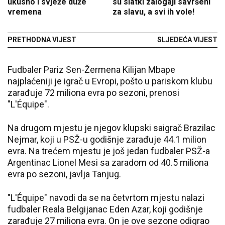
ukusno i svježe duže
su slatki zalogaji savršeni
vremena
za slavu, a svi ih vole!
PRETHODNA VIJEST
SLJEDEĆA VIJEST
Fudbaler Pariz Sen-Žermena Kilijan Mbape
najplaćeniji je igrač u Evropi, pošto u pariskom klubu
zarađuje 72 miliona evra po sezoni, prenosi
"L'Équipe".
Na drugom mjestu je njegov klupski saigrač Brazilac
Nejmar, koji u PSŽ-u godišnje zarađuje 44.1 milion
evra. Na trećem mjestu je još jedan fudbaler PSŽ-a
Argentinac Lionel Mesi sa zaradom od 40.5 miliona
evra po sezoni, javlja Tanjug.
"L'Équipe" navodi da se na četvrtom mjestu nalazi
fudbaler Reala Belgijanac Eden Azar, koji godišnje
zarađuje 27 miliona evra. On je ove sezone odigrao