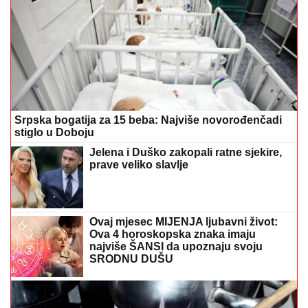
Srpska bogatija za 15 beba: Najviše novorođenčadi
stiglo u Doboju
Jelena i Duško zakopali ratne sjekire,
prave veliko slavlje
Ovaj mjesec MIJENJA ljubavni život:
Ova 4 horoskopska znaka imaju
najviše ŠANSI da upoznaju svoju
SRODNU DUŠU