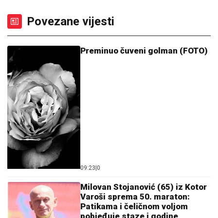
Povezane vijesti
Preminuo čuveni golman (FOTO)
09:23
|
0
Milovan Stojanović (65) iz Kotor
Varoši sprema 50. maraton:
Patikama i čeličnom voljom
pobjeđuje staze i godine