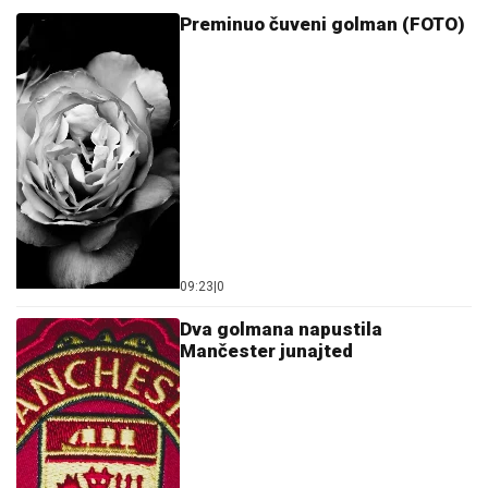
Preminuo čuveni golman (FOTO)
09:23
|
0
Dva golmana napustila
Mančester junajted