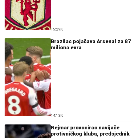
15:29
|
0
Brazilac pojačava Arsenal za 87
miliona evra
14:13
|
0
Nejmar provocirao navijače
protivničkog kluba, predsjednik