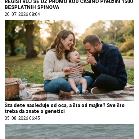
REGISTRUJ SE UZ PROMO KOD CASINO Preuzmi 1500
BESPLATNIH SPINOVA
20. 07. 2026 08:04
Šta dete nasleđuje od oca, a šta od majke? Sve što
treba da znate o genetici
05. 08. 2026 06:45