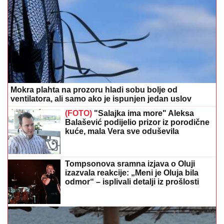
Mokra plahta na prozoru hladi sobu bolje od
ventilatora, ali samo ako je ispunjen jedan uslov
(FOTO)
"Salajka ima more" Aleksa
Balašević podijelio prizor iz porodične
kuće, mala Vera sve oduševila
Tompsonova sramna izjava o Oluji
izazvala reakcije: „Meni je Oluja bila
odmor“ – isplivali detalji iz prošlosti