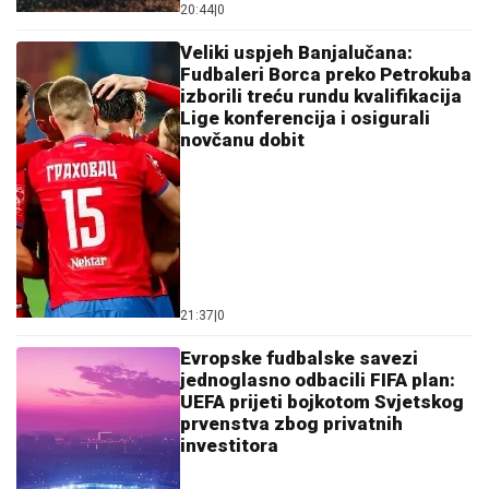
20:44
|
0
Veliki uspjeh Banjalučana:
Fudbaleri Borca preko Petrokuba
izborili treću rundu kvalifikacija
Lige konferencija i osigurali
novčanu dobit
21:37
|
0
Evropske fudbalske savezi
jednoglasno odbacili FIFA plan:
UEFA prijeti bojkotom Svjetskog
prvenstva zbog privatnih
investitora