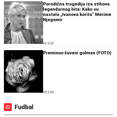
Porodična tragedija iza stihova
legendarnog hita: Kako su
nastala „Ivanova korita” Merime
Njegomir
06:52
|
0
Preminuo čuveni golman (FOTO)
09:23
|
0
Fudbal