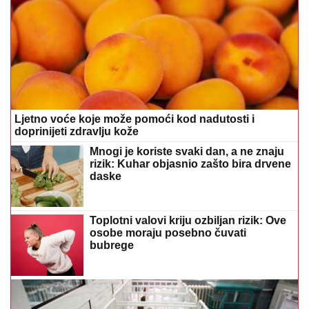
Ljetno voće koje može pomoći kod nadutosti i
doprinijeti zdravlju kože
Mnogi je koriste svaki dan, a ne znaju
rizik: Kuhar objasnio zašto bira drvene
daske
Toplotni valovi kriju ozbiljan rizik: Ove
osobe moraju posebno čuvati
bubrege