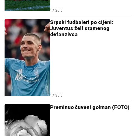
17:26
|
0
Srpski fudbaleri po cijeni:
Juventus želi stamenog
defanzivca
17:35
|
0
Preminuo čuveni golman (FOTO)