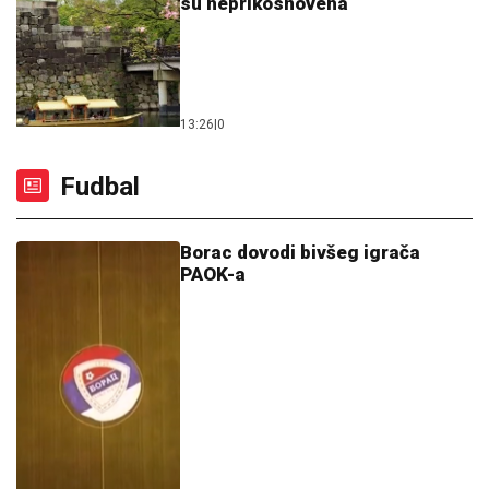
su neprikosnovena
13:26
|
0
Fudbal
Borac dovodi bivšeg igrača
PAOK-a