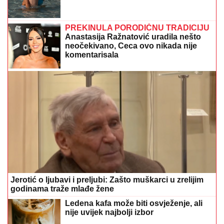
PREKINULA PORODIČNU TRADICIJU
Anastasija Ražnatović uradila nešto
neočekivano, Ceca ovo nikada nije
komentarisala
Jerotić o ljubavi i preljubi: Zašto muškarci u zrelijim
godinama traže mlađe žene
Ledena kafa može biti osvježenje, ali
nije uvijek najbolji izbor