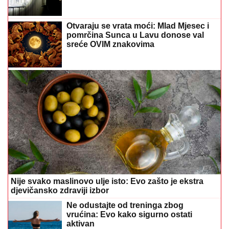
Otvaraju se vrata moći: Mlad Mjesec i
pomrčina Sunca u Lavu donose val
sreće OVIM znakovima
Nije svako maslinovo ulje isto: Evo zašto je ekstra
djevičansko zdraviji izbor
Ne odustajte od treninga zbog
vrućina: Evo kako sigurno ostati
aktivan