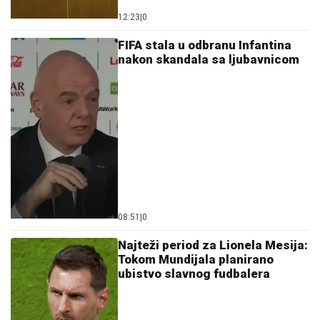
12:23
|
0
FIFA stala u odbranu Infantina
nakon skandala sa ljubavnicom
08:51
|
0
Najteži period za Lionela Mesija:
Tokom Mundijala planirano
ubistvo slavnog fudbalera