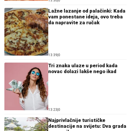
13:30
|
0
Lažne lazanje od palačinki: Kada
vam ponestane ideja, ovo treba
da napravite za ručak
13:39
|
0
Tri znaka ulaze u period kada
novac dolazi lakše nego ikad
13:23
|
0
Najprivlačnije turističke
destinacije na svijetu: Dva grada