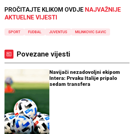
PROČITAJTE KLIKOM OVDJE
NAJVAŽNIJE
AKTUELNE VIJESTI
SPORT
FUDBAL
JUVENTUS
MILINKOVIC SAVIC
Povezane vijesti
Navijači nezadovoljni ekipom
Intera: Prvaku Italije pripalo
sedam transfera