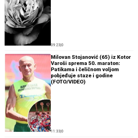
09:23
|
0
Milovan Stojanović (65) iz Kotor
Varoši sprema 50. maraton:
Patikama i čeličnom voljom
pobjeđuje staze i godine
(FOTO/VIDEO)
11:33
|
0