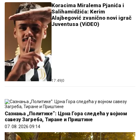
Koracima Miralema Pjanića i
Salihamidžića: Kerim
Alajbegović zvanično novi igrač
Juventusa (ViDEO)
17:49
|
0
Сазнања „Политике”: Црна Гора следећа у војном
савезу Загреба, Тиране и Приштине
07. 08. 2026 09:14