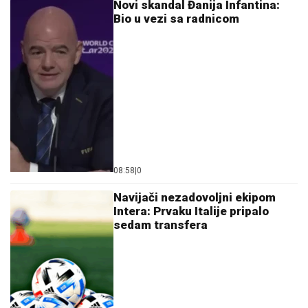
Novi skandal Đanija Infantina:
Bio u vezi sa radnicom
08:58
|
0
Navijači nezadovoljni ekipom
Intera: Prvaku Italije pripalo
sedam transfera