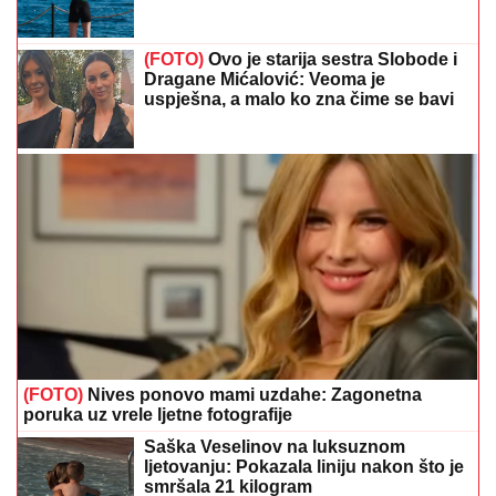
(FOTO)
Ovo je starija sestra Slobode i
Dragane Mićalović: Veoma je
uspješna, a malo ko zna čime se bavi
(FOTO)
Nives ponovo mami uzdahe: Zagonetna
poruka uz vrele ljetne fotografije
Saška Veselinov na luksuznom
ljetovanju: Pokazala liniju nakon što je
smršala 21 kilogram