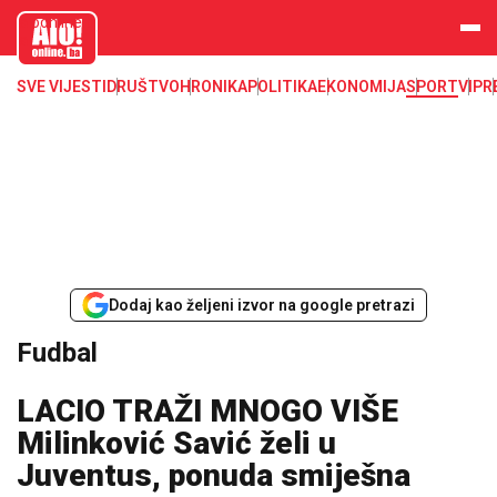
aloonline.b
a
SVE VIJESTI
DRUŠTVO
HRONIKA
POLITIKA
EKONOMIJA
SPORT
VIP
R
Dodaj kao željeni izvor na google pretrazi
Fudbal
LACIO TRAŽI MNOGO VIŠE
Milinković Savić želi u
Juventus, ponuda smiješna