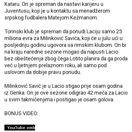
Kataru. On je spreman da nastavi karijeru u
Juventusu, koji je u kontaktu sa menadžerom
srpskog fudbalera Matejom Kežmanom.
Torinski klub je spreman da ponudi Laciju samo 25
miliona evra za Milinković Savića, koji će u julu ući u
posljednju godinu ugovora sa rimskim klubom. On bi
na kraju naredne sezone mogao da napusti Lacio
bez obeštećenja zbog čega Lotito planira da ga proda
već u ljetnjem prelaznom roku, ali samo pod
uslovom da dobije pravu ponudu.
Milinković Savić je u Lacio stigao prije osam godina
iz Genka. On je ove sezone odigrao 42 meča za Lacio
u svim takmičenjima i postigao je osam golova.
BONUS VIDEO: