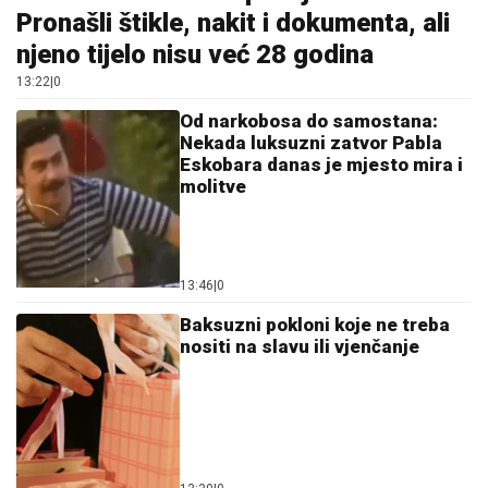
Pronašli štikle, nakit i dokumenta, ali
njeno tijelo nisu već 28 godina
13:22
|
0
Od narkobosa do samostana:
Nekada luksuzni zatvor Pabla
Eskobara danas je mjesto mira i
molitve
13:46
|
0
Baksuzni pokloni koje ne treba
nositi na slavu ili vjenčanje