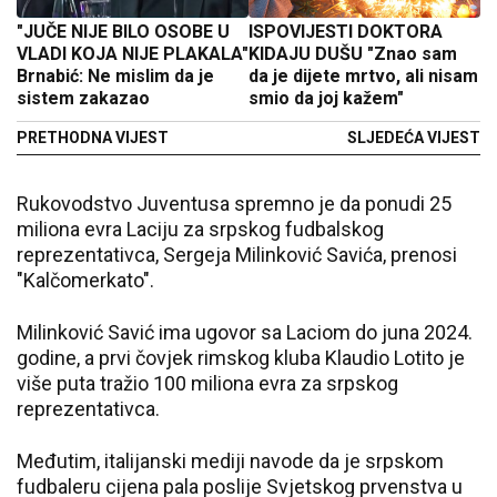
"JUČE NIJE BILO OSOBE U
ISPOVIJESTI DOKTORA
VLADI KOJA NIJE PLAKALA"
KIDAJU DUŠU "Znao sam
Brnabić: Ne mislim da je
da je dijete mrtvo, ali nisam
sistem zakazao
smio da joj kažem"
PRETHODNA VIJEST
SLJEDEĆA VIJEST
Rukovodstvo Juventusa spremno je da ponudi 25
miliona evra Laciju za srpskog fudbalskog
reprezentativca, Sergeja Milinković Savića, prenosi
"Kalčomerkato".
Milinković Savić ima ugovor sa Laciom do juna 2024.
godine, a prvi čovjek rimskog kluba Klaudio Lotito je
više puta tražio 100 miliona evra za srpskog
reprezentativca.
Međutim, italijanski mediji navode da je srpskom
fudbaleru cijena pala poslije Svjetskog prvenstva u