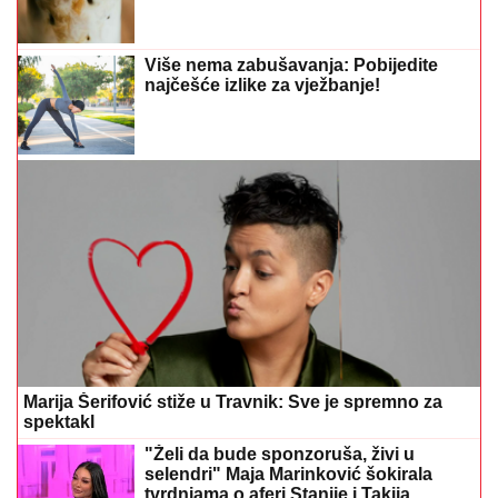
Više nema zabušavanja: Pobijedite
najčešće izlike za vježbanje!
Marija Šerifović stiže u Travnik: Sve je spremno za
spektakl
"Želi da bude sponzoruša, živi u
selendri" Maja Marinković šokirala
tvrdnjama o aferi Stanije i Takija