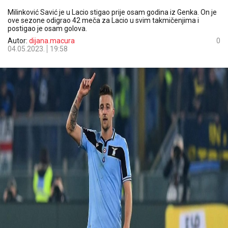
Milinković Savić je u Lacio stigao prije osam godina iz Genka. On je
ove sezone odigrao 42 meča za Lacio u svim takmičenjima i
postigao je osam golova.
Autor:
dijana.macura
0
04.05.2023.
19:58