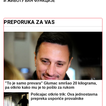
И ЖИВОТУ ВАН ФУНКЦИЈЕ
PREPORUKA ZA VAS
"To je samo prevara" Glumac smršao 20 kilograma,
pa otkrio kako mu je to pošlo za rukom
Policajac otkrio trik: Ova jednostavna
prepreka usporiće provalnike