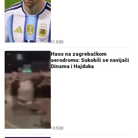
21:02
|
0
Haos na zagrebačkom
aerodromu: Sukobili se navijači
Dinama i Hajduka
13:52
|
0