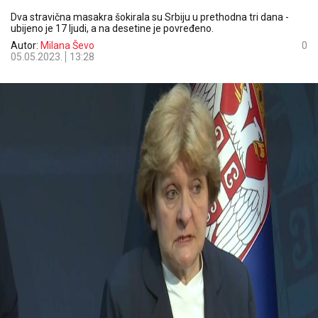
Dva stravična masakra šokirala su Srbiju u prethodna tri dana -
ubijeno je 17 ljudi, a na desetine je povređeno.
Autor:
Milana Ševo
0
05.05.2023.
13:28