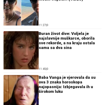
11:27
|
0
Buran život dive: Voljela je
najslavnije muškarce, oborila
sve rekorde, a na kraju ostala
sama sa dva sina
11:45
|
0
Baba Vanga je vjerovala da su
ova 3 znaka horoskopa
najopasnija: Izbjegavala ih u
širokom luku