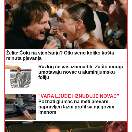
Želite Čolu na vjenčanju? Otkriveno koliko košta
minuta pjevanja
Razlog će vas iznenaditi: Zašto mnogi
umotavaju novac u aluminijumsku
foliju
"VARA LJUDE I IZNUĐUJE NOVAC"
Poznati glumac na meti prevare,
napravljen lažni profil sa njegovim
imenom