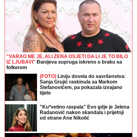
"VARAO ME JE, ALI ŽENA OSJETI DA LI JE TO BILO
IZ LJUBAVI"
Đanijeva supruga iskreno o braku sa
folkerom
(FOTO)
Liniju dovela do savršenstva:
Sanja Grujić raskinula sa Markom
Stefanovićem, pa pokazala izvajano
tijelo
"Ku*vetino raspala" Evo gdje je Jelena
Radanović nakon skandala i prijetnji
od strane Ane Nikolić