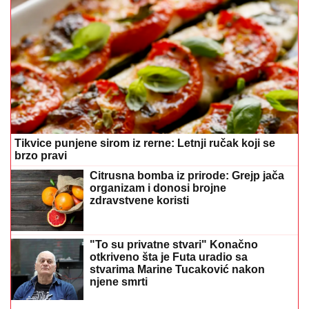
Tikvice punjene sirom iz rerne: Letnji ručak koji se
brzo pravi
Citrusna bomba iz prirode: Grejp jača
organizam i donosi brojne
zdravstvene koristi
"To su privatne stvari" Konačno
otkriveno šta je Futa uradio sa
stvarima Marine Tucaković nakon
njene smrti