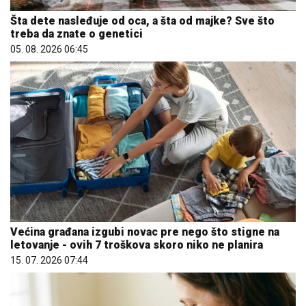
Šta dete nasleđuje od oca, a šta od majke? Sve što
treba da znate o genetici
05. 08. 2026 06:45
Većina građana izgubi novac pre nego što stigne na
letovanje - ovih 7 troškova skoro niko ne planira
15. 07. 2026 07:44