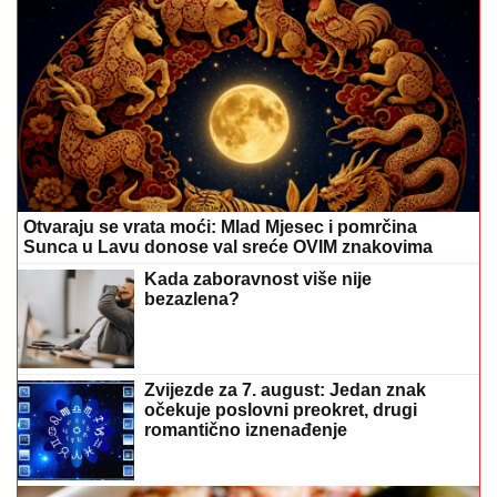
Otvaraju se vrata moći: Mlad Mjesec i pomrčina
Sunca u Lavu donose val sreće OVIM znakovima
Kada zaboravnost više nije
bezazlena?
Zvijezde za 7. august: Jedan znak
očekuje poslovni preokret, drugi
romantično iznenađenje