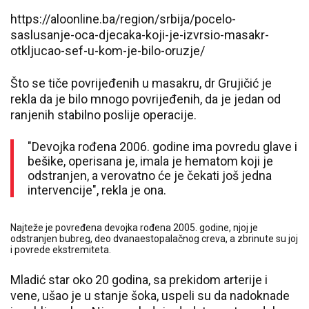
https://aloonline.ba/region/srbija/pocelo-
saslusanje-oca-djecaka-koji-je-izvrsio-masakr-
otkljucao-sef-u-kom-je-bilo-oruzje/
Što se tiče povrijeđenih u masakru, dr Grujičić je
rekla da je bilo mnogo povrijeđenih, da je jedan od
ranjenih stabilno poslije operacije.
"Devojka rođena 2006. godine ima povredu glave i
bešike, operisana je, imala je hematom koji je
odstranjen, a verovatno će je čekati još jedna
intervencije", rekla je ona.
Najteže je povređena devojka rođena 2005. godine, njoj je
odstranjen bubreg, deo dvanaestopalačnog creva, a zbrinute su joj
i povrede ekstremiteta.
Mladić star oko 20 godina, sa prekidom arterije i
vene, ušao je u stanje šoka, uspeli su da nadoknade