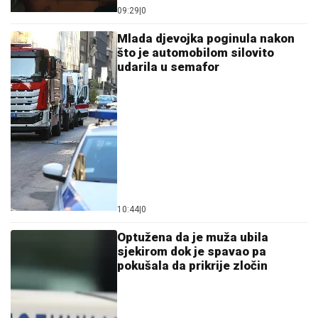
09:29
|
0
Mlada djevojka poginula nakon
što je automobilom silovito
udarila u semafor
10:44
|
0
Optužena da je muža ubila
sjekirom dok je spavao pa
pokušala da prikrije zločin