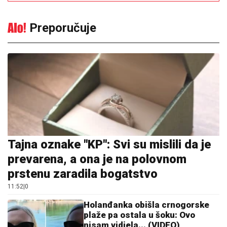
Preporučuje
Tajna oznake "KP": Svi su mislili da je
prevarena, a ona je na polovnom
prstenu zaradila bogatstvo
11:52
|
0
Holanđanka obišla crnogorske
plaže pa ostala u šoku: Ovo
nisam vidjela... (VIDEO)