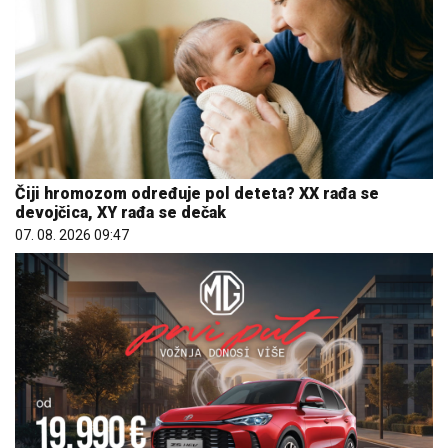
Čiji hromozom određuje pol deteta? XX rađa se
devojčica, XY rađa se dečak
07. 08. 2026 09:47