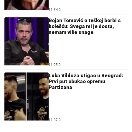
11:34
|
0
Bojan Tomović o teškoj borbi s
bolešću: Svega mi je dosta,
nemam više snage
11:25
|
0
Luka Vildoza stigao u Beograd:
Prvi put obukao opremu
Partizana
11:37
|
0