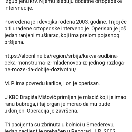
izgubljenu krv. Njemu sleduju dodatne ortopedske
intervnecije.
Povređena je i devojka rođena 2003. godine. I njoj će
biti urađene ortopedske intervencije. Operisan je još
jedan ranjeni muškarac, koji ima prelom pojasnog
pršljena.
https://aloonline.ba/region/srbija/kakva-sudbina-
ceka-monstruma-iz-mladenovca-iz-jednog-razloga-
ne-moze-da-dobije-dozivotnu/
M. P. ima povredu karlice, i on je operisan.
U KBC Dragiša Mišović primljen je mladić koji je imao
ranu bubrega, i taj organ je morao da mu bude
uklonjen. Operacija je završena.
Tri pacijenta su zbrinuta u bolnici u Smederevu,
jedan pacijent je prebačen u Beograd, J. R. 2002.