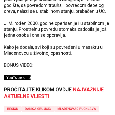
godište, sa povredom trbuha, i povredom debelog
creva, nalazi se u stabilnom stanju, prebačen u UC.
J. M. rođen 2000. godine operisan je i u stabilnom je
stanju. Prostrelnu povredu stomaka zadobila je još
jedna osoba i ona se oporavlja.
Kako je dodala, svi koji su povređeni u masakru u
Mladenovcu u životnoj opasnosti.
BONUS VIDEO:
PROČITAJTE KLIKOM OVDJE
NAJVAŽNIJE
AKTUELNE VIJESTI
REGION
DANICA GRUJIČIĆ
MLADENOVAC PUCNJAVA