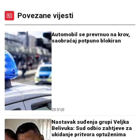
Povezane vijesti
Automobil se prevrnuo na krov,
saobraćaj potpuno blokiran
20:51
|
0
Nastavak suđenja grupi Veljka
Belivuka: Sud odbio zahtjeve za
ukidanje pritvora optuženima