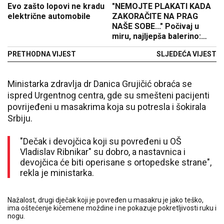
Evo zašto lopovi ne kradu
"NEMOJTE PLAKATI KADA
električne automobile
ZAKORAČITE NA PRAG
NAŠE SOBE..." Počivaj u
miru, najljepša balerino:
Opraštajuće poruke djece
PRETHODNA VIJEST
SLJEDEĆA VIJEST
iz osnovne škole slamaju
srca (FOTO)
Ministarka zdravlja dr Danica Grujičić obraća se
ispred Urgentnog centra, gde su smešteni pacijenti
povrijeđeni u masakrima koja su potresla i šokirala
Srbiju.
"Dečak i devojčica koji su povređeni u OŠ
Vladislav Ribnikar" su dobro, a nastavnica i
devojčica će biti operisane s ortopedske strane",
rekla je ministarka.
Nažalost, drugi dječak koji je povređen u masakru je jako teško,
ima oštećenje kičemene moždine i ne pokazuje pokretljivosti ruku i
nogu.