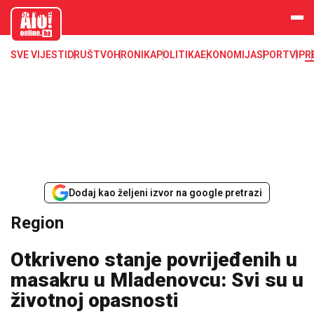
aloonline.b
a
SVE VIJESTI
DRUŠTVO
HRONIKA
POLITIKA
EKONOMIJA
SPORT
VIP
R
Dodaj kao željeni izvor na google pretrazi
Region
Otkriveno stanje povrijeđenih u
masakru u Mladenovcu: Svi su u
životnoj opasnosti