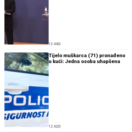
12:44
|
0
Tijelo muškarca (71) pronađeno
u kući: Jedna osoba uhapšena
12:42
|
0