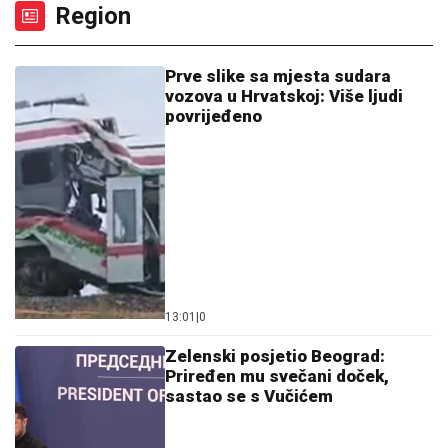
Region
Prve slike sa mjesta sudara
vozova u Hrvatskoj: Više ljudi
povrijeđeno
13:01
|
0
Zelenski posjetio Beograd:
Priređen mu svečani doček,
sastao se s Vučićem