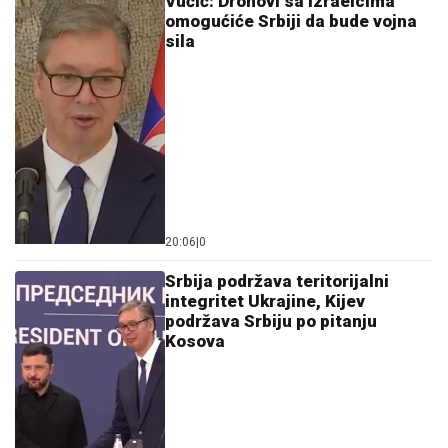
Vučić: Dronovi sa Izraelcima
omogućiće Srbiji da bude vojna
sila
20:06
|
0
Srbija podržava teritorijalni
integritet Ukrajine, Kijev
podržava Srbiju po pitanju
Kosova