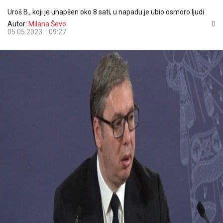
Uroš B., koji je uhapšen oko 8 sati, u napadu je ubio osmoro ljudi
Autor:
Milana Ševo
0
05.05.2023.
09:27