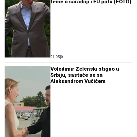
teme o saradnji i EU putu (FOTO)
21:05
|
0
Volodimir Zelenski stigao u
Srbiju, sastaće se sa
Aleksandrom Vučićem