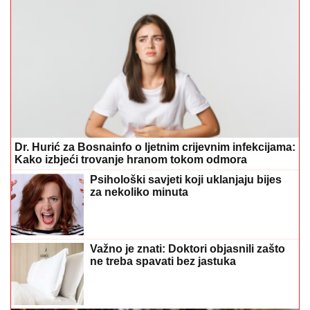
Dr. Hurić za Bosnainfo o ljetnim crijevnim infekcijama:
Kako izbjeći trovanje hranom tokom odmora
Psihološki savjeti koji uklanjaju bijes
za nekoliko minuta
Važno je znati: Doktori objasnili zašto
ne treba spavati bez jastuka