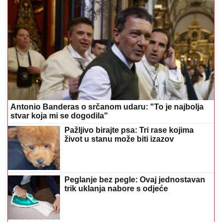
Antonio Banderas o srčanom udaru: "To je najbolja
stvar koja mi se dogodila"
Pažljivo birajte psa: Tri rase kojima
život u stanu može biti izazov
Peglanje bez pegle: Ovaj jednostavan
trik uklanja nabore s odjeće