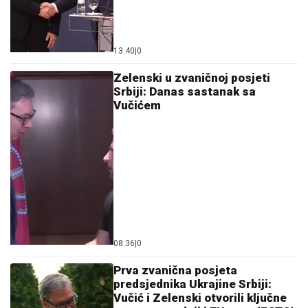
13:40
|
0
Zelenski u zvaničnoj posjeti
Srbiji: Danas sastanak sa
Vučićem
08:36
|
0
Prva zvanična posjeta
predsjednika Ukrajine Srbiji:
Vučić i Zelenski otvorili ključne