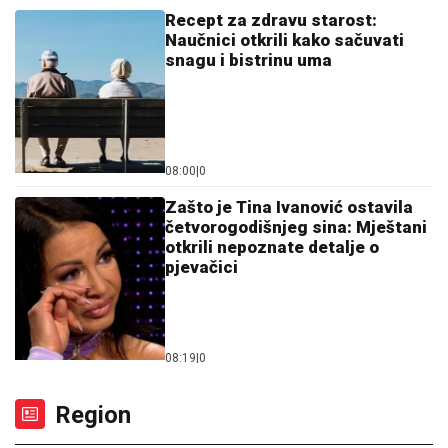
Recept za zdravu starost:
Naučnici otkrili kako sačuvati
snagu i bistrinu uma
08:00
|
0
Zašto je Tina Ivanović ostavila
četvorogodišnjeg sina: Mještani
otkrili nepoznate detalje o
pjevačici
08:19
|
0
Region