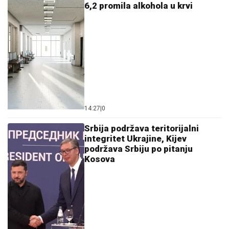
6,2 promila alkohola u krvi
14:27
|
0
Srbija podržava teritorijalni
integritet Ukrajine, Kijev
podržava Srbiju po pitanju
Kosova