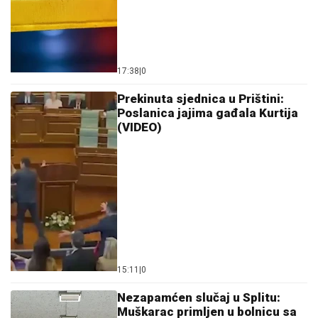
17:38
|
0
Prekinuta sjednica u Prištini:
Poslanica jajima gađala Kurtija
(VIDEO)
15:11
|
0
Nezapamćen slučaj u Splitu:
Muškarac primljen u bolnicu sa