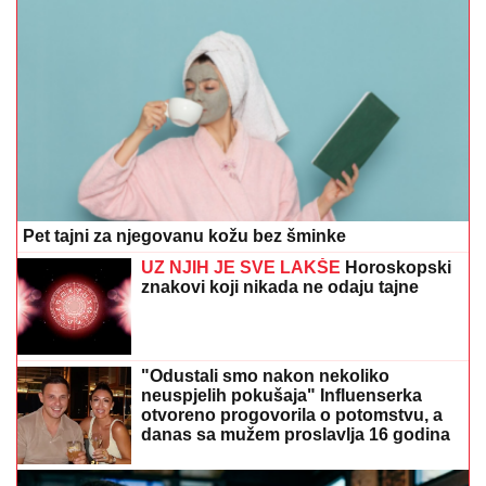
Pet tajni za njegovanu kožu bez šminke
UZ NJIH JE SVE LAKŠE
Horoskopski
znakovi koji nikada ne odaju tajne
"Odustali smo nakon nekoliko
neuspjelih pokušaja" Influenserka
otvoreno progovorila o potomstvu, a
danas sa mužem proslavlja 16 godina
braka