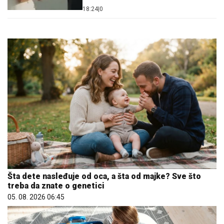
18:24
|
0
Šta dete nasleđuje od oca, a šta od majke? Sve što
treba da znate o genetici
05. 08. 2026 06:45