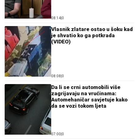
08:14
|
0
Vlasnik zlatare ostao u šoku kad
je shvatio ko ga potkrada
(VIDEO)
08:08
|
0
Da li se crni automobili više
zagrijavaju na vrućinama:
Automehaničar savjetuje kako
da se vozi tokom ljeta
07:00
|
0