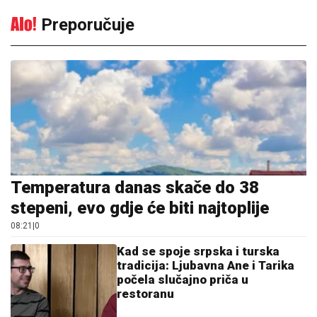
Preporučuje
Temperatura danas skače do 38
stepeni, evo gdje će biti najtoplije
08:21
|
0
Kad se spoje srpska i turska
tradicija: Ljubavna Ane i Tarika
počela slučajno priča u
restoranu