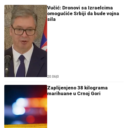
Vučić: Dronovi sa Izraelcima
omogućiće Srbiji da bude vojna
sila
20:06
|
0
Zaplijenjeno 38 kilograma
marihuane u Crnoj Gori