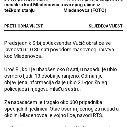
masakru kod Mladenovcu u
svirepog ubice iz
teškom stanju
Mladenovca (FOTO)
PRETHODNA VIJEST
SLJEDEĆA VIJEST
Predsjednik Srbije Aleksandar Vučić obratiće se
javnosti u 10.30 sati povodom masovnog ubistva
kod Mladenovca.
Uroš B., koji je uhapšen oko 8 sati, u napadu je ubio
osmoro ljudi. 13 osoba je ranjeno. Odmah je
objavljena informacija da je ubio 21-godišnjeg
policajaca i njegovu mlađu sestru.
Za napadačem je tragalo oko 600 pripadnika
specijalnih jedinica. Otac osumnjičenog za napad u
okolini Mladenovca je vojno lice, navodi RTS.