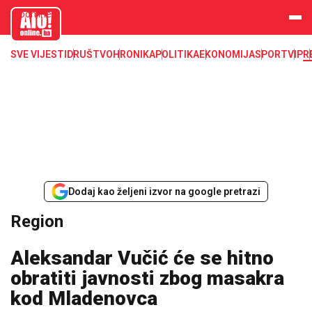
aloonline.b
a
SVE VIJESTI
DRUŠTVO
HRONIKA
POLITIKA
EKONOMIJA
SPORT
VIP
R
Dodaj kao željeni izvor na google pretrazi
Region
Aleksandar Vučić će se hitno
obratiti javnosti zbog masakra
kod Mladenovca