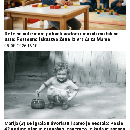
Dete sa autizmom polivali vodom i mazali mu lak na
usta: Potresno iskustvo žene iz vrtića za Mame
08. 08. 2026 16:10
Marija (3) se igrala u dvorištu i samo je nestala: Posle
42 godine otac je pronašao, zanemeo je kada je saznao