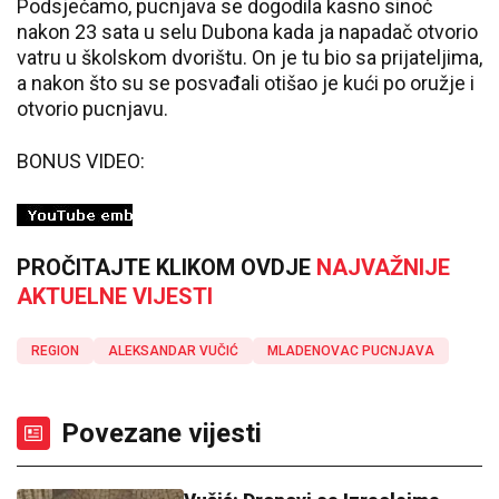
Podsjećamo, pucnjava se dogodila kasno sinoć
nakon 23 sata u selu Dubona kada ja napadač otvorio
vatru u školskom dvorištu. On je tu bio sa prijateljima,
a nakon što su se posvađali otišao je kući po oružje i
otvorio pucnjavu.
BONUS VIDEO:
PROČITAJTE KLIKOM OVDJE
NAJVAŽNIJE
AKTUELNE VIJESTI
REGION
ALEKSANDAR VUČIĆ
MLADENOVAC PUCNJAVA
Povezane vijesti