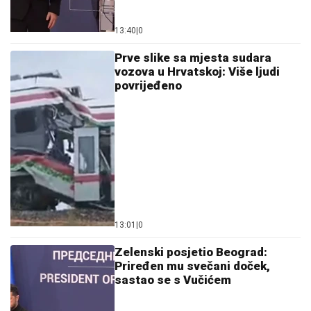
13:40
|
0
Prve slike sa mjesta sudara
vozova u Hrvatskoj: Više ljudi
povrijeđeno
13:01
|
0
Zelenski posjetio Beograd:
Priređen mu svečani doček,
sastao se s Vučićem