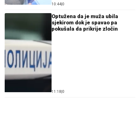
10:44
|
0
Optužena da je muža ubila
sjekirom dok je spavao pa
pokušala da prikrije zločin
11:18
|
0