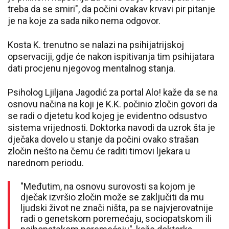
treba da se smiri", da počini ovakav krvavi pir pitanje
je na koje za sada niko nema odgovor.
Kosta K. trenutno se nalazi na psihijatrijskoj
opservaciji, gdje će nakon ispitivanja tim psihijatara
dati procjenu njegovog mentalnog stanja.
Psiholog Ljiljana Jagodić za portal Alo! kaže da se na
osnovu načina na koji je K.K. počinio zločin govori da
se radi o djetetu kod kojeg je evidentno odsustvo
sistema vrijednosti. Doktorka navodi da uzrok šta je
dječaka dovelo u stanje da počini ovako strašan
zločin nešto na čemu će raditi timovi ljekara u
narednom periodu.
"Međutim, na osnovu surovosti sa kojom je
dječak izvršio zločin može se zaključiti da mu
ljudski život ne znači ništa, pa se najvjerovatnije
radi o genetskom poremećaju, sociopatskom ili