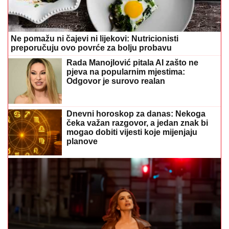
Ne pomažu ni čajevi ni lijekovi: Nutricionisti
preporučuju ovo povrće za bolju probavu
Rada Manojlović pitala AI zašto ne
pjeva na popularnim mjestima:
Odgovor je surovo realan
Dnevni horoskop za danas: Nekoga
čeka važan razgovor, a jedan znak bi
mogao dobiti vijesti koje mijenjaju
planove