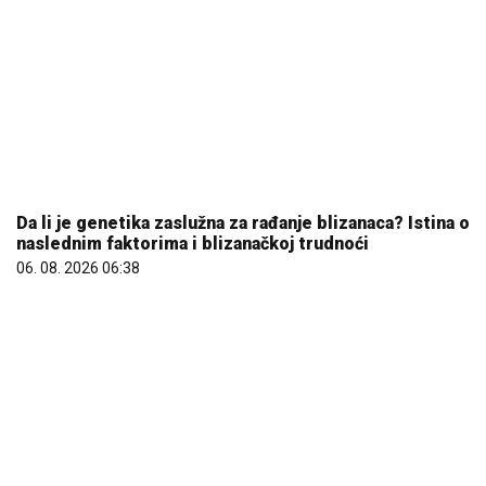
Da li je genetika zaslužna za rađanje blizanaca? Istina o
naslednim faktorima i blizanačkoj trudnoći
06. 08. 2026 06:38