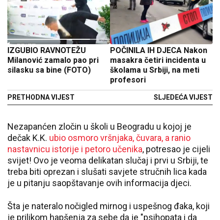
IZGUBIO RAVNOTEŽU
POČINILA IH DJECA Nakon
Milanović zamalo pao pri
masakra četiri incidenta u
silasku sa bine (FOTO)
školama u Srbiji, na meti
profesori
PRETHODNA VIJEST
SLJEDEĆA VIJEST
Nezapanćen zločin u školi u Beogradu u kojoj je
dečak K.K.
ubio osmoro vršnjaka, čuvara, a ranio
nastavnicu istorije i petoro učenika
, potresao je cijeli
svijet! Ovo je veoma delikatan slučaj i prvi u Srbiji, te
treba biti oprezan i slušati savjete stručnih lica kada
je u pitanju saopštavanje ovih informacija djeci.
Šta je nateralo nočigled mirnog i uspešnog đaka, koji
je prilikom hapšenja za sebe da je "psihopata i da