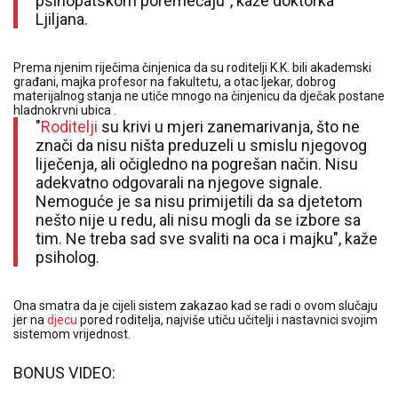
psihopatskom poremećaju", kaže doktorka
Ljiljana.
Prema njenim riječima činjenica da su roditelji K.K. bili akademski
građani, majka profesor na fakultetu, a otac ljekar, dobrog
materijalnog stanja ne utiče mnogo na činjenicu da dječak postane
hladnokrvni ubica .
"
Roditelji
su krivi u mjeri zanemarivanja, što ne
znači da nisu ništa preduzeli u smislu njegovog
liječenja, ali očigledno na pogrešan način. Nisu
adekvatno odgovarali na njegove signale.
Nemoguće je sa nisu primijetili da sa djetetom
nešto nije u redu, ali nisu mogli da se izbore sa
tim. Ne treba sad sve svaliti na oca i majku", kaže
psiholog.
Ona smatra da je cijeli sistem zakazao kad se radi o ovom slučaju
jer na
djecu
pored roditelja, najviše utiču učitelji i nastavnici svojim
sistemom vrijednost.
BONUS VIDEO: