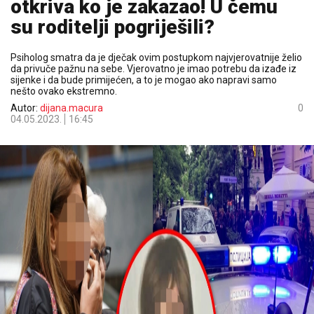
otkriva ko je zakazao! U čemu
su roditelji pogriješili?
Psiholog smatra da je dječak ovim postupkom najvjerovatnije želio
da privuče pažnu na sebe. Vjerovatno je imao potrebu da izađe iz
sijenke i da bude primijećen, a to je mogao ako napravi samo
nešto ovako ekstremno.
Autor:
dijana.macura
0
04.05.2023.
16:45