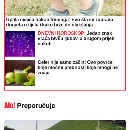
Upala mišića nakon treninga: Evo šta se zapravo
događa u tijelu i kako brže do olakšanja
DNEVNI HOROSKOP:
Jedan znak
vraća bivšu ljubav, a drugom prijeti
sukob
Celer nije samo začin: Ovo povrće
krije moćne prednosti koje mnogi ne
znaju
Preporučuje