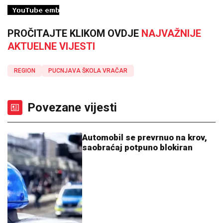
PROČITAJTE KLIKOM OVDJE
NAJVAŽNIJE
AKTUELNE VIJESTI
REGION
PUCNJAVA ŠKOLA VRAČAR
Povezane vijesti
Automobil se prevrnuo na krov,
saobraćaj potpuno blokiran