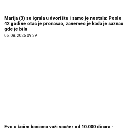
Marija (3) se igrala u dvorištu i samo je nestala: Posle
42 godine otac je pronašao, zanemeo je kada je saznao
gde je bila
06. 08. 2026 09:39
Evo u kojim banjama važi vaučer od 10.000 dinara -