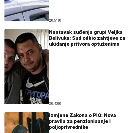
20:51
|
0
Nastavak suđenja grupi Veljka
Belivuka: Sud odbio zahtjeve za
ukidanje pritvora optuženima
20:42
|
0
Izmjene Zakona o PIO: Nova
pravila za penzionisanje i
poljoprivrednike