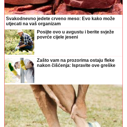
Svakodnevno jedete crveno meso: Evo kako može
utjecati na vaš organizam
Posijte ovo u avgustu i berite svježe
povrće cijele jeseni
Zašto vam na prozorima ostaju fleke
nakon čišćenja: Ispravite ove greške