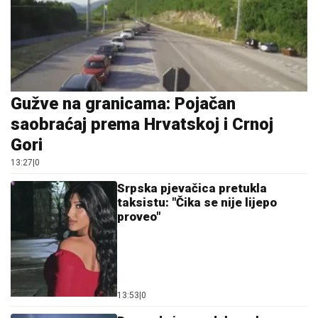
Gužve na granicama: Pojačan
saobraćaj prema Hrvatskoj i Crnoj
Gori
13:27
|
0
Srpska pjevačica pretukla
taksistu: "Čika se nije lijepo
proveo"
13:53
|
0