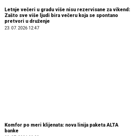
Letnje večeri u gradu više nisu rezervisane za vikend:
Zašto sve više ljudi bira večeru koja se spontano
pretvori u druženje
23. 07. 2026 12:47
Komfor po meri klijenata: nova linija paketa ALTA
banke