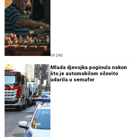
09:29
|
0
Mlada djevojka poginula nakon
što je automobilom silovito
udarila u semafor