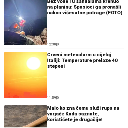
Bez vode i u sandalama krenuo
na planinu: Spasioci ga pronašli
nakon višesatne potrage (FOTO)
12:30
|
0
Crveni meteoalarm u cijeloj
Italiji: Temperature prelaze 40
stepeni
11:59
|
0
Malo ko zna čemu služi rupa na
varjači: Kada saznate,
koristićete je drugačije!