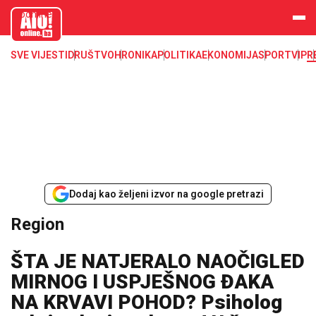
aloonline.b
a
SVE VIJESTI
DRUŠTVO
HRONIKA
POLITIKA
EKONOMIJA
SPORT
VIP
R
Dodaj kao željeni izvor na google pretrazi
Region
ŠTA JE NATJERALO NAOČIGLED
MIRNOG I USPJEŠNOG ĐAKA
NA KRVAVI POHOD? Psiholog