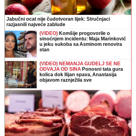
Jabučni ocat nije čudotvoran lijek: Stručnjaci
razjasnili najveće zablude
(VIDEO)
Komšije progovorile o
sinoćnjem incidentu: Maja Marinković
u jeku sukoba sa Asminom renovira
stan
(VIDEO) NEMANJA GUDELJ SE NE
ODVAJA OD SINA
Ponosni tata gura
kolica dok Ilijan spava, Anastasija
objavom raznježila sve