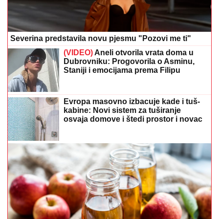
Severina predstavila novu pjesmu "Pozovi me ti"
(VIDEO)
Aneli otvorila vrata doma u
Dubrovniku: Progovorila o Asminu,
Staniji i emocijama prema Filipu
Evropa masovno izbacuje kade i tuš-
kabine: Novi sistem za tuširanje
osvaja domove i štedi prostor i novac