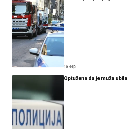
10:44
|
0
Optužena da je muža ubila 