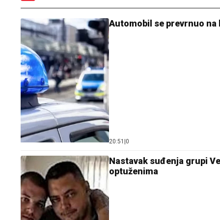
Automobil se prevrnuo na 
20:51
|
0
Nastavak suđenja grupi Vel
optuženima