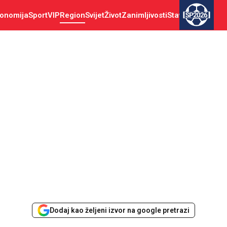
onomija
Sport
VIP
Region
Svijet
Život
Zanimljivosti
Stav
SP2026
Dodaj kao željeni izvor na google pretrazi