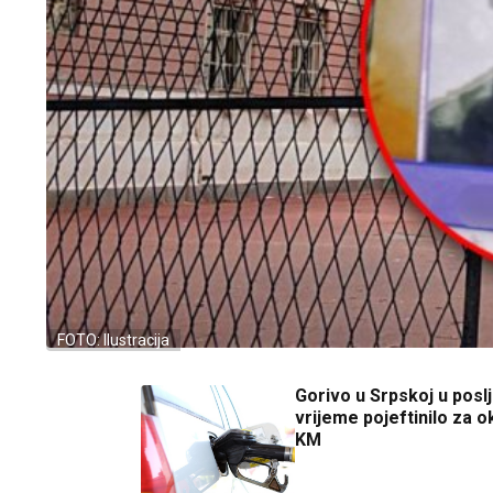
FOTO: Ilustracija
Gorivo u Srpskoj u posl
vrijeme pojeftinilo za o
KM