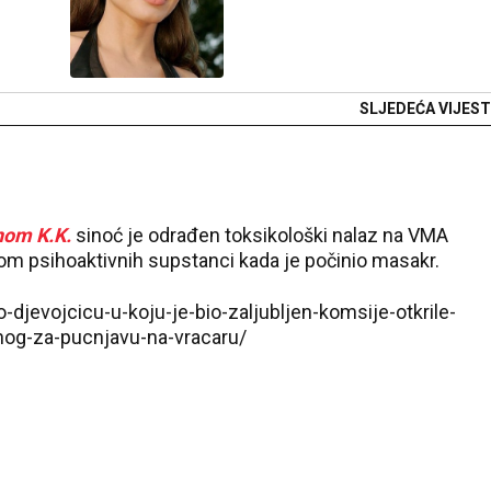
SLJEDEĆA VIJEST
nom K.K.
sinoć je odrađen toksikološki nalaz na VMA
tvom psihoaktivnih supstanci kada je počinio masakr.
o-djevojcicu-u-koju-je-bio-zaljubljen-komsije-otkrile-
nog-za-pucnjavu-na-vracaru/