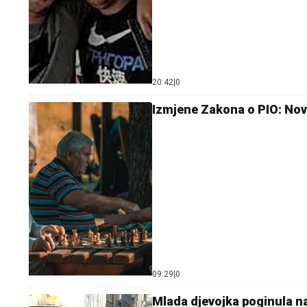
20:42
|
0
Izmjene Zakona o PIO: Nova
09:29
|
0
Mlada djevojka poginula na