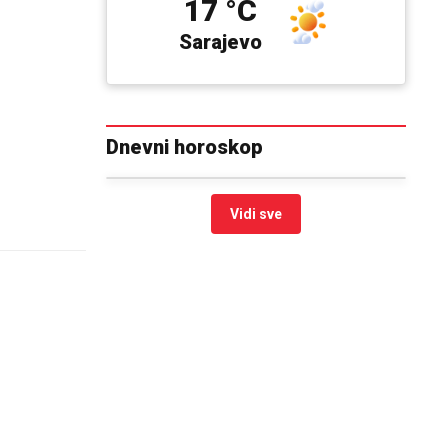
17 °C
Sarajevo
Dnevni horoskop
Vidi sve