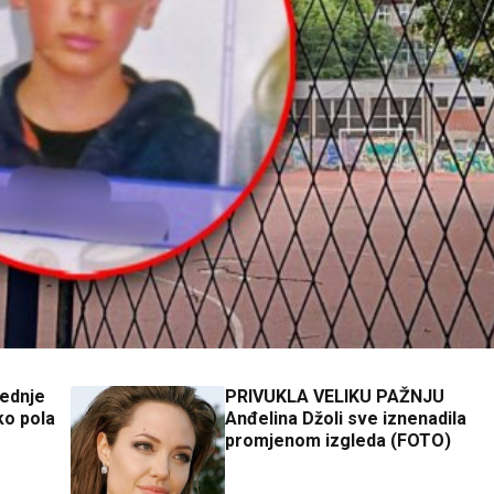
jednje
PRIVUKLA VELIKU PAŽNJU
ko pola
Anđelina Džoli sve iznenadila
promjenom izgleda (FOTO)