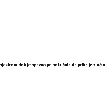
17 °C
Pale
sjekirom dok je spavao pa pokušala da prikrije zločin