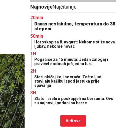
Najnovije
Najčitanije
20min
Danas nestabilno, temperatura do 38
stepeni
50min
Horoskop za 8. avgust: Nekome stiže nova
ljubav, nekome novac
1H
Pogačice za 15 minuta: Jedan zalogaj i
pravićete odmah još jednu turu
2H
Stari običaj koji se vraća: Zašto ljudi
stavljaju kašiku ispod jastuka prije
spavanja
3H
Zlato i srebro poskupjeli na berzama: Ovo
su najnoviji podaci sa berze
Vidi sve