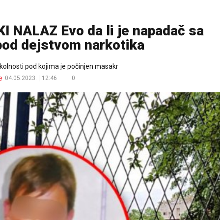
NALAZ Evo da li je napadač sa
pod dejstvom narkotika
okolnosti pod kojima je počinjen masakr
e
04.05.2023.
12:46
0