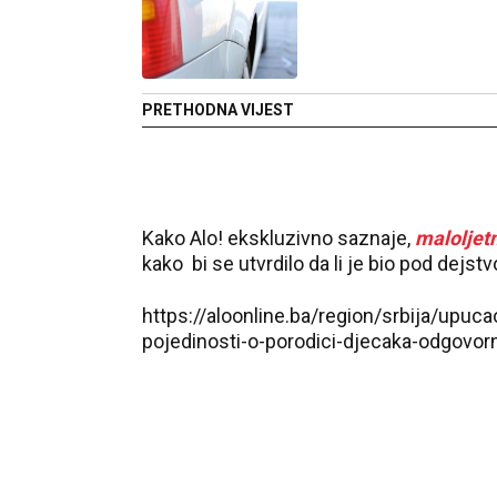
PRETHODNA VIJEST
Kako Alo! ekskluzivno saznaje,
maloljet
kako bi se utvrdilo da li je bio pod dejs
https://aloonline.ba/region/srbija/upuca
pojedinosti-o-porodici-djecaka-odgovor