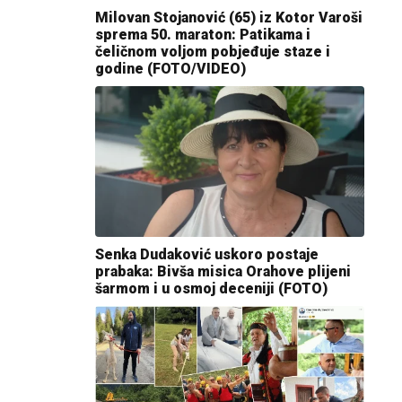
Milovan Stojanović (65) iz Kotor Varoši
sprema 50. maraton: Patikama i
čeličnom voljom pobjeđuje staze i
godine (FOTO/VIDEO)
Senka Dudaković uskoro postaje
prabaka: Bivša misica Orahove plijeni
šarmom i u osmoj deceniji (FOTO)