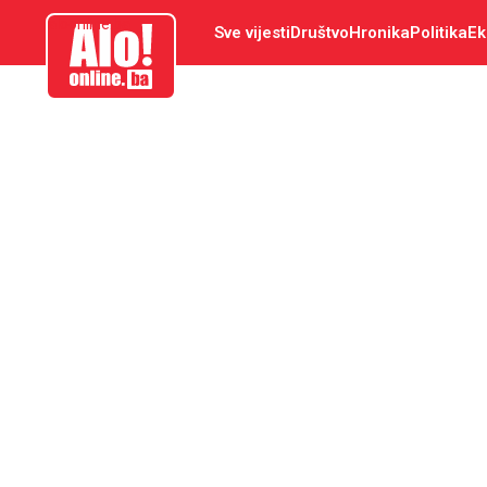
aloonline.ba
Sve vijesti
Društvo
Hronika
Politika
Ek