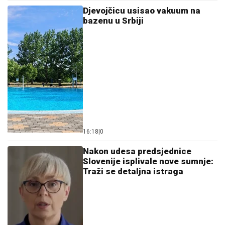
Djevojčicu usisao vakuum na
bazenu u Srbiji
16:18
|
0
Nakon udesa predsjednice
Slovenije isplivale nove sumnje:
Traži se detaljna istraga