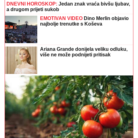
DNEVNI HOROSKOP:
Jedan znak vraća bivšu ljubav,
a drugom prijeti sukob
EMOTIVAN VIDEO
Dino Merlin objavio
najbolje trenutke s Koševa
Ariana Grande donijela veliku odluku,
više ne može podnijeti pritisak