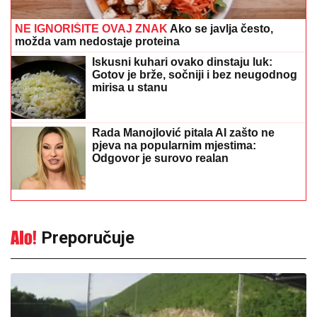
NE IGNORIŠITE OVAJ ZNAK
Ako se javlja često,
možda vam nedostaje proteina
Iskusni kuhari ovako dinstaju luk:
Gotov je brže, sočniji i bez neugodnog
mirisa u stanu
Rada Manojlović pitala AI zašto ne
pjeva na popularnim mjestima:
Odgovor je surovo realan
Preporučuje