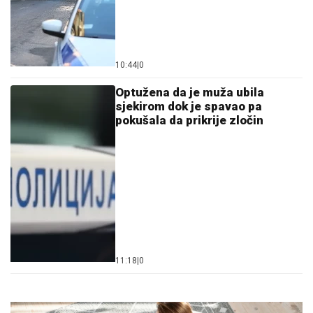
10:44
|
0
Optužena da je muža ubila
sjekirom dok je spavao pa
pokušala da prikrije zločin
11:18
|
0