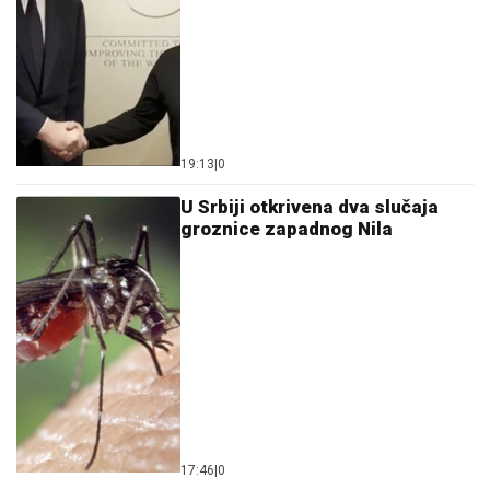
19:13
|
0
U Srbiji otkrivena dva slučaja
groznice zapadnog Nila
17:46
|
0