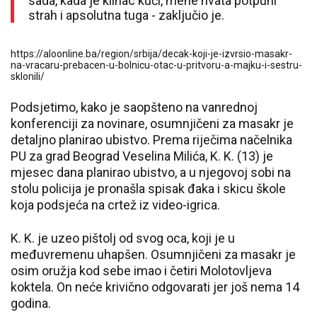
sada, kada je klinac kući, mene hvata potpuni
strah i apsolutna tuga - zaključio je.
https://aloonline.ba/region/srbija/decak-koji-je-izvrsio-masakr-
na-vracaru-prebacen-u-bolnicu-otac-u-pritvoru-a-majku-i-sestru-
sklonili/
Podsjetimo, kako je saopšteno na vanrednoj
konferenciji za novinare, osumnjičeni za masakr je
detaljno planirao ubistvo. Prema riječima načelnika
PU za grad Beograd Veselina Milića, K. K. (13) je
mjesec dana planirao ubistvo, a u njegovoj sobi na
stolu policija je pronašla spisak đaka i skicu škole
koja podsjeća na crtež iz video-igrica.
K. K. je uzeo pištolj od svog oca, koji je u
međuvremenu uhapšen. Osumnjičeni za masakr je
osim oružja kod sebe imao i četiri Molotovljeva
koktela. On neće krivično odgovarati jer još nema 14
godina.