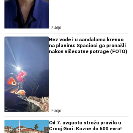
12:46
|
0
Bez vode i u sandalama krenuo
na planinu: Spasioci ga pronašli
nakon višesatne potrage (FOTO)
12:30
|
0
Od 7. avgusta stroža pravila u
Crnoj Gori: Kazne do 600 evra!