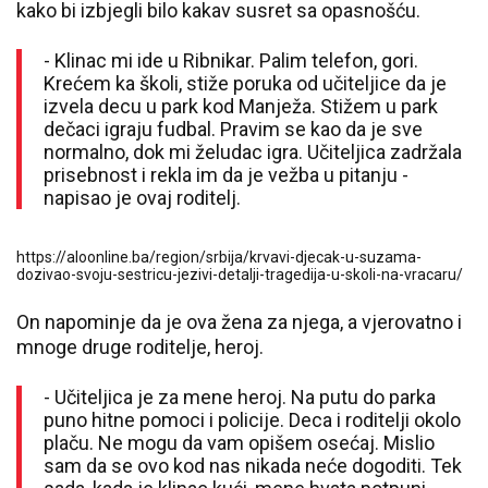
kako bi izbjegli bilo kakav susret sa opasnošću.
- Klinac mi ide u Ribnikar. Palim telefon, gori.
Krećem ka školi, stiže poruka od učiteljice da je
izvela decu u park kod Manježa. Stižem u park
dečaci igraju fudbal. Pravim se kao da je sve
normalno, dok mi želudac igra. Učiteljica zadržala
prisebnost i rekla im da je vežba u pitanju -
napisao je ovaj roditelj.
https://aloonline.ba/region/srbija/krvavi-djecak-u-suzama-
dozivao-svoju-sestricu-jezivi-detalji-tragedija-u-skoli-na-vracaru/
On napominje da je ova žena za njega, a vjerovatno i
mnoge druge roditelje, heroj.
- Učiteljica je za mene heroj. Na putu do parka
puno hitne pomoci i policije. Deca i roditelji okolo
plaču. Ne mogu da vam opišem osećaj. Mislio
sam da se ovo kod nas nikada neće dogoditi. Tek