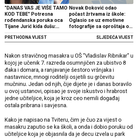
"DANAS VAS JE VIŠE TAMO
Novak Đoković odao
KOD TEBE" Potresna
počast žrtvama iz škole:
rođendanska poruka oca
Oglasio se uz emotivne
Tijane Jurić kida dušu:
fotografije sa oproštaja od
Nismo vas sačuvali...
ubijene djece
PRETHODNA VIJEST
SLJEDEĆA VIJEST
oprostite
Nakon stravičnog masakra u OŠ "Vladislav Ribnikar" u
kojoj je učenik 7. razreda osumnjičen za ubistvo 8
đaka i domara, a ranjavanje šestoro vršnjaka i
nastavnice, mnogi roditelji osjetili su grčevitu
mučninu. Jedan od njih, čije dijete je i danas boravilo
u ovoj ustanovi, opisao je svoje iskustvo i hrabrost
jedne učiteljice, koja je kroz ceo nemili događaj
ostala pribrana i savjesna.
Kako je napisao na Tviteru, čim je čuo za vijest o
masakru zaputio se ka školi, a onda i dobio poruku od
učiteljice koja je objasnila da je decu izvela u park