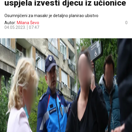
uspjela izvesti djecu iz učionice
Osumnjičeni za masakr je detaljno planirao ubistvo
Autor:
Milana Ševo
0
04.05.2023.
07:47