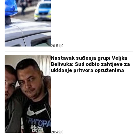
20:51
|
0
Nastavak suđenja grupi Veljka
Belivuka: Sud odbio zahtjeve za
ukidanje pritvora optuženima
20:42
|
0