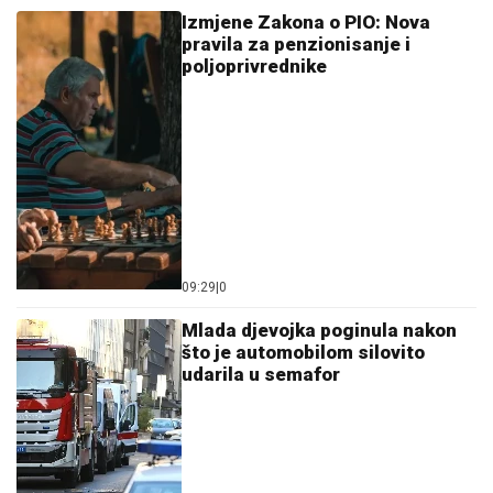
Izmjene Zakona o PIO: Nova
pravila za penzionisanje i
poljoprivrednike
09:29
|
0
Mlada djevojka poginula nakon
što je automobilom silovito
udarila u semafor