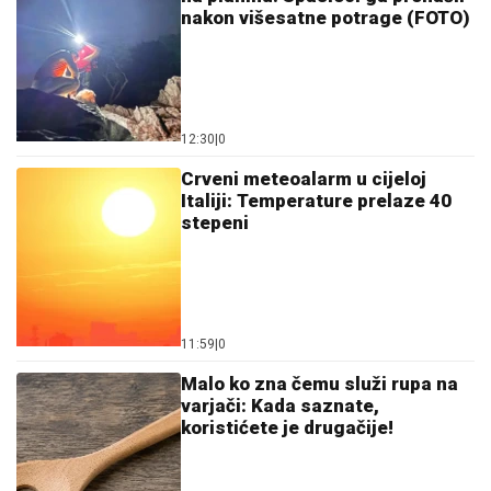
nakon višesatne potrage (FOTO)
12:30
|
0
Crveni meteoalarm u cijeloj
Italiji: Temperature prelaze 40
stepeni
11:59
|
0
Malo ko zna čemu služi rupa na
varjači: Kada saznate,
koristićete je drugačije!