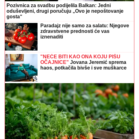
Pozivnica za svadbu podijelila Balkan: Jedni
oduševljeni, drugi poručuju „Ovo je nepoštovanje
gosta“
Paradajz nije samo za salatu: Njegove
zdravstvene prednosti će vas
iznenaditi
"NEĆE BITI KAO ONA KOJU PIŠU
OČAJNICE"
Jovana Jeremić sprema
haos, potkačila bivše i sve muškarce