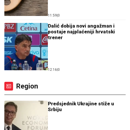
11:59
|
0
Dalić dobija novi angažman i
postaje najplaćeniji hrvatski
trener
12:16
|
0
Region
Predsjednik Ukrajine stiže u
Srbiju