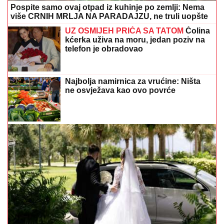
Pospite samo ovaj otpad iz kuhinje po zemlji: Nema
više CRNIH MRLJA NA PARADAJZU, ne truli uopšte
UZ OSMIJEH PRIČA SA TATOM
Čolina
kćerka uživa na moru, jedan poziv na
telefon je obradovao
Najbolja namirnica za vrućine: Ništa
ne osvježava kao ovo povrće