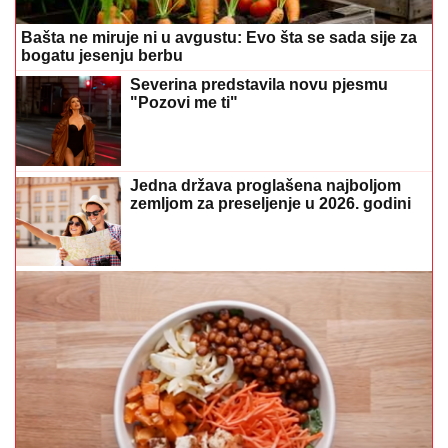
Bašta ne miruje ni u avgustu: Evo šta se sada sije za
bogatu jesenju berbu
Severina predstavila novu pjesmu
"Pozovi me ti"
Jedna država proglašena najboljom
zemljom za preseljenje u 2026. godini