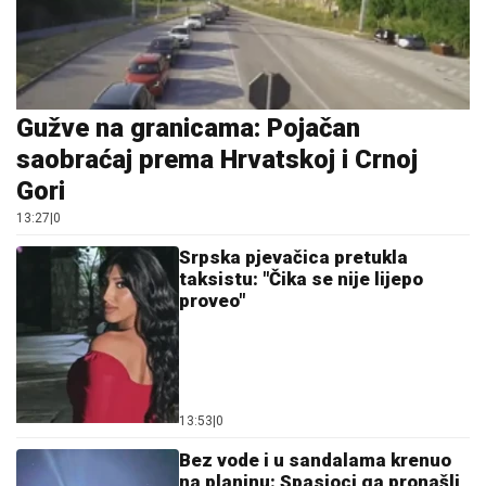
Gužve na granicama: Pojačan
saobraćaj prema Hrvatskoj i Crnoj
Gori
13:27
|
0
Srpska pjevačica pretukla
taksistu: "Čika se nije lijepo
proveo"
13:53
|
0
Bez vode i u sandalama krenuo
na planinu: Spasioci ga pronašli