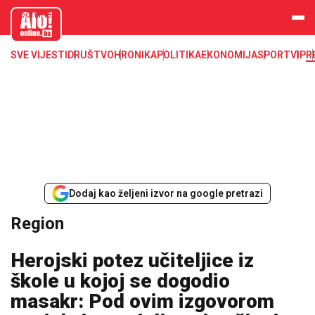
aloonline.b
a
SVE VIJESTI
DRUŠTVO
HRONIKA
POLITIKA
EKONOMIJA
SPORT
VIP
R
Dodaj kao željeni izvor na google pretrazi
Region
Herojski potez učiteljice iz
škole u kojoj se dogodio
masakr: Pod ovim izgovorom