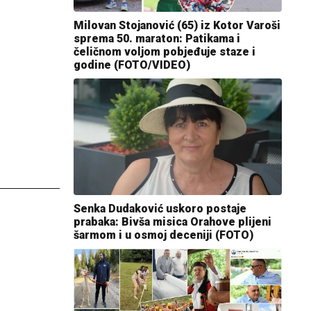
Milovan Stojanović (65) iz Kotor Varoši
sprema 50. maraton: Patikama i
čeličnom voljom pobjeđuje staze i
godine (FOTO/VIDEO)
Senka Dudaković uskoro postaje
prabaka: Bivša misica Orahove plijeni
šarmom i u osmoj deceniji (FOTO)