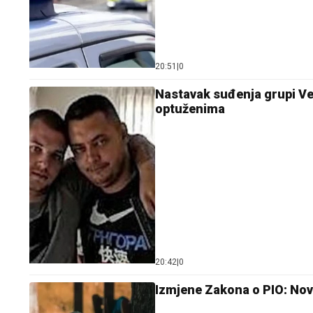
20:51
|
0
Nastavak suđenja grupi Vel
optuženima
20:42
|
0
Izmjene Zakona o PIO: Nova