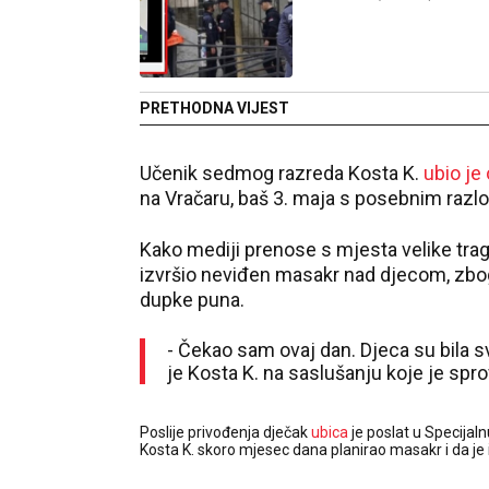
PRETHODNA VIJEST
Učenik sedmog razreda Kosta K.
ubio je
na Vračaru, baš 3. maja s posebnim razl
Kako mediji prenose s mjesta velike trag
izvršio neviđen masakr nad djecom, zbog 
dupke puna.
- Čekao sam ovaj dan. Djeca su bila 
je Kosta K. na saslušanju koje je sp
Poslije privođenja dječak
ubica
je poslat u Specijaln
Kosta K. skoro mjesec dana planirao masakr i da je 