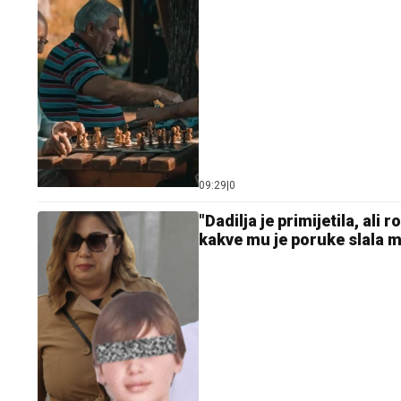
09:29
|
0
"Dadilja je primijetila, ali
kakve mu je poruke slala 