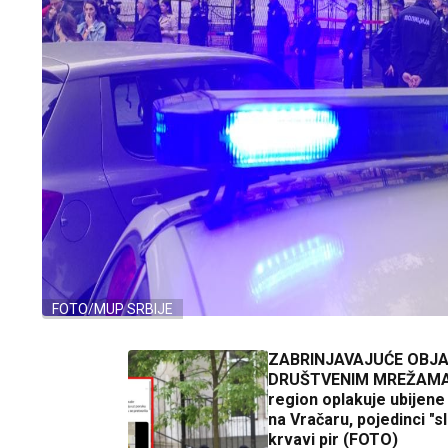
FOTO/MUP SRBIJE
ZABRINJAVAJUĆE OBJA
DRUŠTVENIM MREŽAMA
region oplakuje ubijene 
na Vračaru, pojedinci "s
krvavi pir (FOTO)