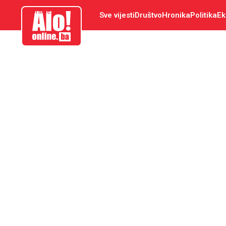
aloonline.ba
Sve vijesti
Društvo
Hronika
Politika
Ek