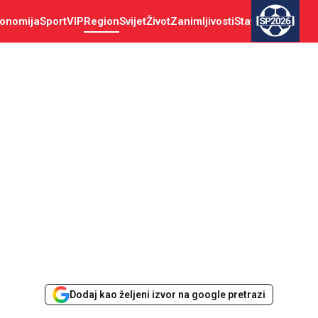
onomija
Sport
VIP
Region
Svijet
Život
Zanimljivosti
Stav
SP2026
Dodaj kao željeni izvor na google pretrazi