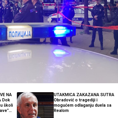
VE NA
UTAKMICA ZAKAZANA SUTRA
 Dok
Obradović o tragediji i
u školi
mogućem odlaganju duela sa
lave"
Realom