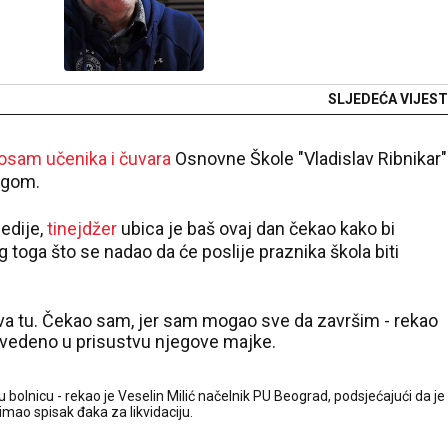
SLJEDEĆA VIJEST
 osam učenika i čuvara
Osnovne Škole "Vladislav Ribnikar"
ogom.
edije,
tinejdžer
ubica je baš ovaj dan čekao kako bi
toga što se nadao da će poslije praznika škola biti
sva tu. Čekao sam, jer sam mogao sve da završim - rekao
rovedeno u prisustvu njegove majke.
u bolnicu - rekao je Veselin Milić načelnik PU Beograd, podsjećajući da je
imao spisak đaka za likvidaciju.