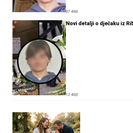
07:49
|
0
Novi detalji o d‌ječaku iz 
12:45
|
0