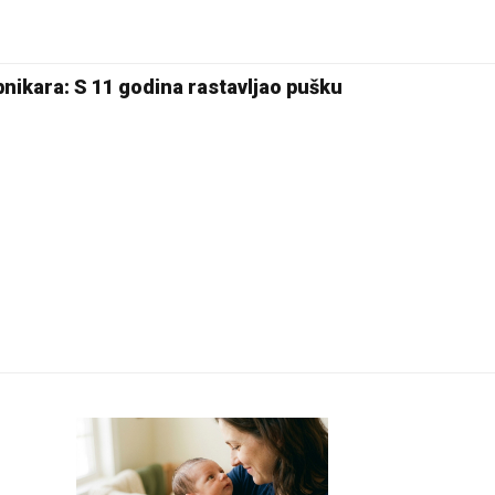
23 °C
Pale
Ribnikara: S 11 godina rastavljao pušku