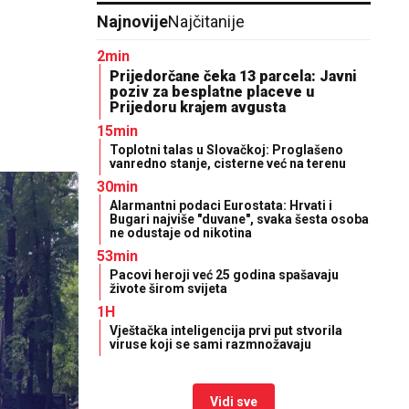
Najnovije
Najčitanije
2min
Prijedorčane čeka 13 parcela: Javni
poziv za besplatne placeve u
Prijedoru krajem avgusta
15min
Toplotni talas u Slovačkoj: Proglašeno
vanredno stanje, cisterne već na terenu
30min
Alarmantni podaci Eurostata: Hrvati i
Bugari najviše "duvane", svaka šesta osoba
ne odustaje od nikotina
53min
Pacovi heroji već 25 godina spašavaju
živote širom svijeta
1H
Vještačka inteligencija prvi put stvorila
viruse koji se sami razmnožavaju
Vidi sve