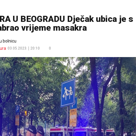
A U BEOGRADU Dječak ubica je s
abrao vrijeme masakra
u bolnicu
ura
03.05.2023.
20:10
0