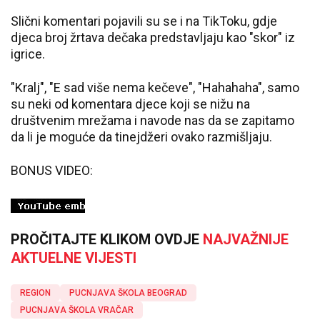
Slični komentari pojavili su se i na TikToku, gdje
djeca broj žrtava dečaka predstavljaju kao "skor" iz
igrice.
"Kralj", "E sad više nema kečeve", "Hahahaha", samo
su neki od komentara djece koji se nižu na
društvenim mrežama i navode nas da se zapitamo
da li je moguće da tinejdžeri ovako razmišljaju.
BONUS VIDEO:
PROČITAJTE KLIKOM OVDJE
NAJVAŽNIJE
AKTUELNE VIJESTI
REGION
PUCNJAVA ŠKOLA BEOGRAD
PUCNJAVA ŠKOLA VRAČAR