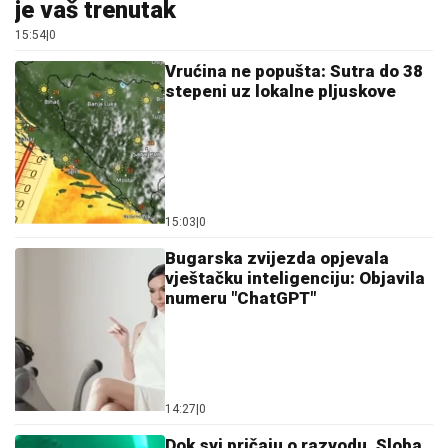
je vaš trenutak
15:54
|
0
Vrućina ne popušta: Sutra do 38
stepeni uz lokalne pljuskove
15:03
|
0
Bugarska zvijezda opjevala
vještačku inteligenciju: Objavila
numeru "ChatGPT"
14:27
|
0
Dok svi pričaju o razvodu, Sloba