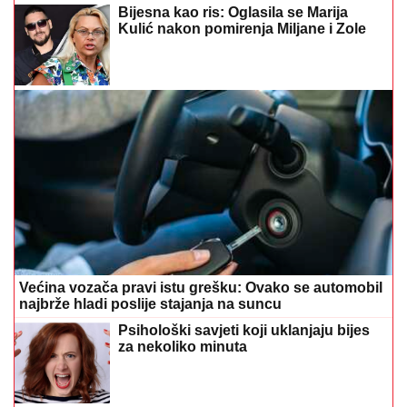
Bijesna kao ris: Oglasila se Marija
Kulić nakon pomirenja Miljane i Zole
Većina vozača pravi istu grešku: Ovako se automobil
najbrže hladi poslije stajanja na suncu
Psihološki savjeti koji uklanjaju bijes
za nekoliko minuta