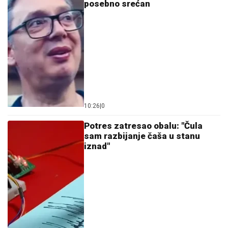
posebno srećan
10:26
|
0
Potres zatresao obalu: "Čula
sam razbijanje čaša u stanu
iznad"