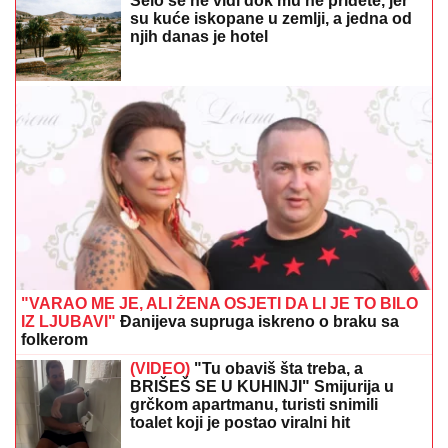
Selo se ne vidi dok mu ne priđete, jer
su kuće iskopane u zemlji, a jedna od
njih danas je hotel
"VARAO ME JE, ALI ŽENA OSJETI DA LI JE TO BILO
IZ LJUBAVI"
Đanijeva supruga iskreno o braku sa
folkerom
(VIDEO)
"Tu obaviš šta treba, a
BRIŠEŠ SE U KUHINJI" Smijurija u
grčkom apartmanu, turisti snimili
toalet koji je postao viralni hit