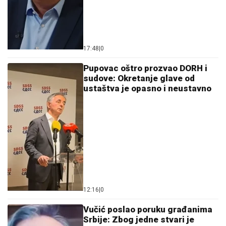
17:48
|
0
Pupovac oštro prozvao DORH i
sudove: Okretanje glave od
ustaštva je opasno i neustavno
12:16
|
0
Vučić poslao poruku građanima
Srbije: Zbog jedne stvari je