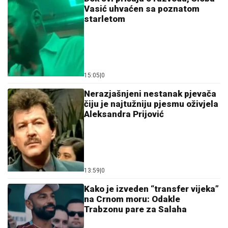
Vasić uhvaćen sa poznatom
starletom
15:05
|
0
Nerazjašnjeni nestanak pjevača
čiju je najtužniju pjesmu oživjela
Aleksandra Prijović
13:59
|
0
Kako je izveden “transfer vijeka”
na Crnom moru: Odakle
Trabzonu pare za Salaha