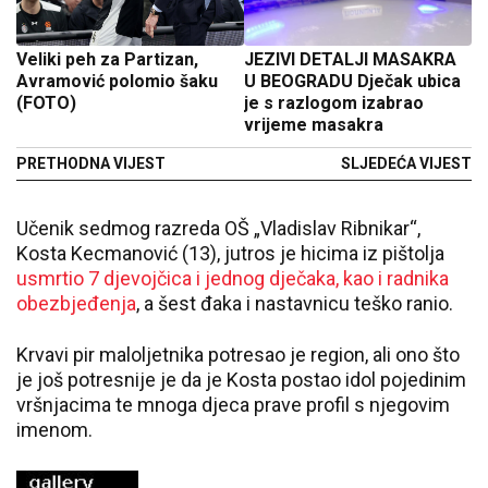
Veliki peh za Partizan,
JEZIVI DETALJI MASAKRA
Avramović polomio šaku
U BEOGRADU Dječak ubica
(FOTO)
je s razlogom izabrao
vrijeme masakra
PRETHODNA VIJEST
SLJEDEĆA VIJEST
Učenik sedmog razreda OŠ „Vladislav Ribnikar“,
Kosta Kecmanović (13), jutros je hicima iz pištolja
usmrtio 7 djevojčica i jednog dječaka, kao i radnika
obezbjeđenja
, a šest đaka i nastavnicu teško ranio.
Krvavi pir maloljetnika potresao je region, ali ono što
je još potresnije je da je Kosta postao idol pojedinim
vršnjacima te mnoga djeca prave profil s njegovim
imenom.