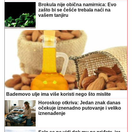
Brokula nije obična namirnica: Evo
zašto bi se češće trebala naći na
vašem tanjiru
Bademovo ulje ima više koristi nego što mislite
Horoskop otkriva: Jedan znak danas
očekuje iznenadno putovanje i veliko
iznenađenje