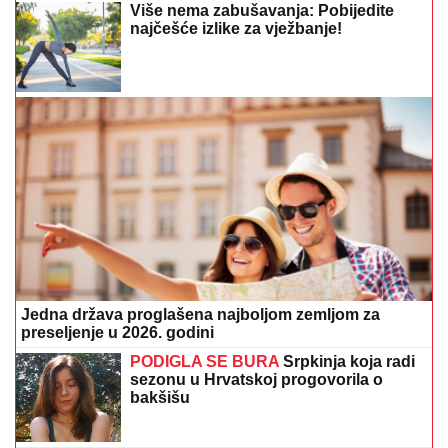
Više nema zabušavanja: Pobijedite
najčešće izlike za vježbanje!
Jedna država proglašena najboljom zemljom za
preseljenje u 2026. godini
PODIGLA SE BURA
Srpkinja koja radi
sezonu u Hrvatskoj progovorila o
bakšišu