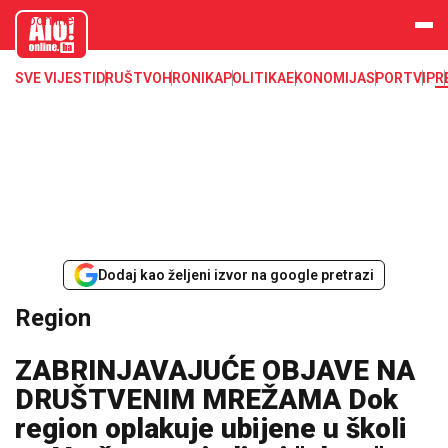
aloonline.b
a
SVE VIJESTI
DRUŠTVO
HRONIKA
POLITIKA
EKONOMIJA
SPORT
VIP
R
Dodaj kao željeni izvor na google pretrazi
Region
ZABRINJAVAJUĆE OBJAVE NA
DRUŠTVENIM MREŽAMA Dok
region oplakuje ubijene u školi