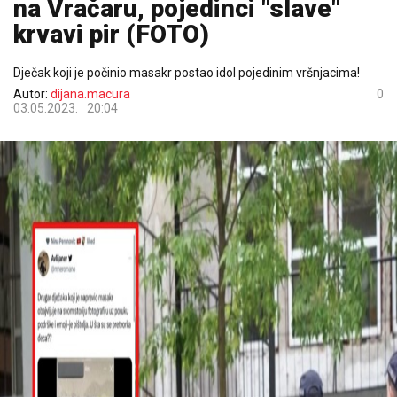
na Vračaru, pojedinci "slave"
krvavi pir (FOTO)
Dječak koji je počinio masakr postao idol pojedinim vršnjacima!
Autor:
dijana.macura
0
03.05.2023.
20:04