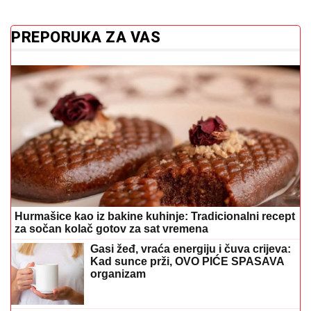
PREPORUKA ZA VAS
Hurmašice kao iz bakine kuhinje: Tradicionalni recept
za sočan kolač gotov za sat vremena
Gasi žeđ, vraća energiju i čuva crijeva:
Kad sunce prži, OVO PIĆE SPASAVA
organizam