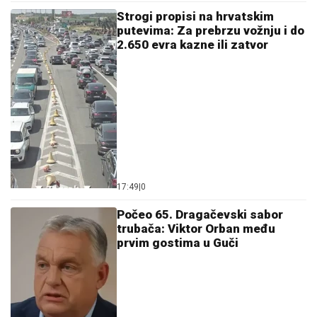
Strogi propisi na hrvatskim
putevima: Za prebrzu vožnju i do
2.650 evra kazne ili zatvor
17:49
|
0
Počeo 65. Dragačevski sabor
trubača: Viktor Orban među
prvim gostima u Guči