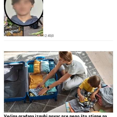
12:45
|
0
Većina građana izgubi novac pre nego što stigne na