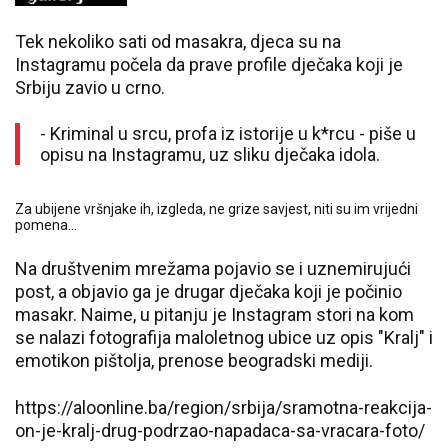
Tek nekoliko sati od masakra, djeca su na
Instagramu počela da prave profile dječaka koji je
Srbiju zavio u crno.
- Kriminal u srcu, profa iz istorije u k*rcu - piše u
opisu na Instagramu, uz sliku dječaka idola.
Za ubijene vršnjake ih, izgleda, ne grize savjest, niti su im vrijedni
pomena...
Na društvenim mrežama pojavio se i uznemirujući
post, a objavio ga je drugar dječaka koji je počinio
masakr. Naime, u pitanju je Instagram stori na kom
se nalazi fotografija maloletnog ubice uz opis "Kralj" i
emotikon pištolja, prenose beogradski mediji.
https://aloonline.ba/region/srbija/sramotna-reakcija-
on-je-kralj-drug-podrzao-napadaca-sa-vracara-foto/