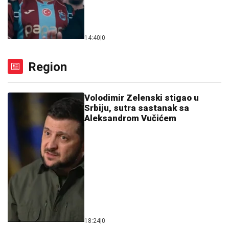
14:40
|
0
Region
Volodimir Zelenski stigao u
Srbiju, sutra sastanak sa
Aleksandrom Vučićem
18:24
|
0