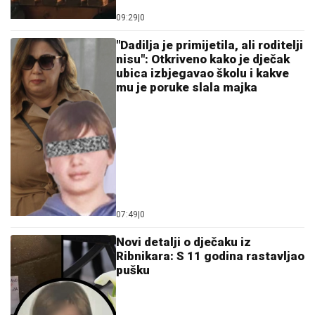
09:29
|
0
"Dadilja je primijetila, ali roditelji
nisu": Otkriveno kako je dječak
ubica izbjegavao školu i kakve
mu je poruke slala majka
07:49
|
0
Novi detalji o d‌ječaku iz
Ribnikara: S 11 godina rastavljao
pušku