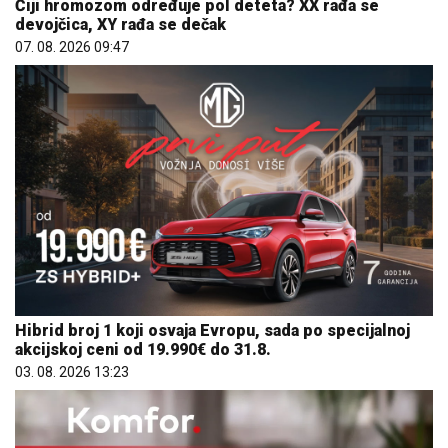
Čiji hromozom određuje pol deteta? XX rađa se
devojčica, XY rađa se dečak
07. 08. 2026 09:47
Hibrid broj 1 koji osvaja Evropu, sada po specijalnoj
akcijskoj ceni od 19.990€ do 31.8.
03. 08. 2026 13:23