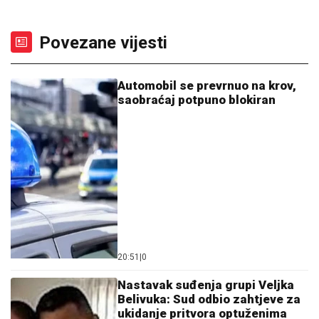
Povezane vijesti
Automobil se prevrnuo na krov,
saobraćaj potpuno blokiran
20:51
|
0
Nastavak suđenja grupi Veljka
Belivuka: Sud odbio zahtjeve za
ukidanje pritvora optuženima