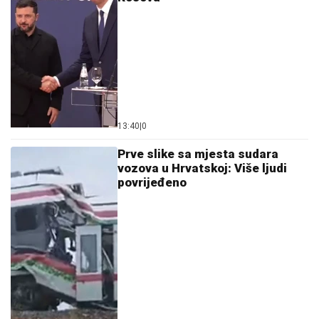
13:40
|
0
Prve slike sa mjesta sudara
vozova u Hrvatskoj: Više ljudi
povrijeđeno