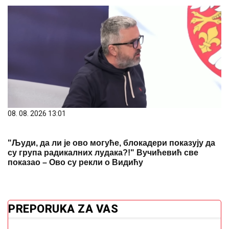
08. 08. 2026 13:01
"Људи, да ли је ово могуће, блокадери показују да
су група радикалних лудака?!" Вучићевић све
показао – Ово су рекли о Видићу
PREPORUKA ZA VAS