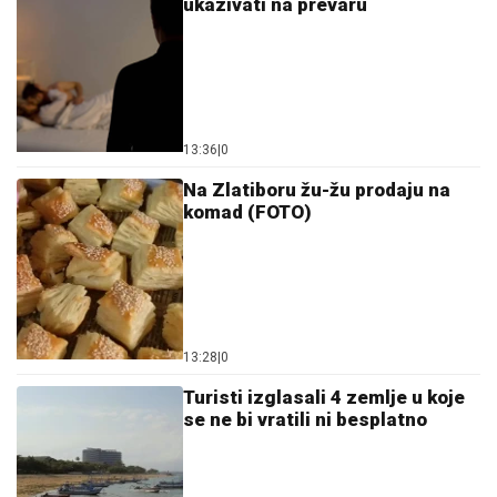
ukazivati na prevaru
13:36
|
0
Na Zlatiboru žu-žu prodaju na
komad (FOTO)
13:28
|
0
Turisti izglasali 4 zemlje u koje
se ne bi vratili ni besplatno