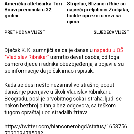
Američka atletičarka Tori
Strijelac, Blizanci i Ribe su
Bouvi preminula u 32.
najveći preljubnici Zodijaka,
godini
budite oprezni u vezi sa
njima
PRETHODNA VIJEST
SLJEDEĆA VIJEST
Dječak K. K. sumnjiči se da je danas u
napadu u OŠ
"Vladislav Ribnikar"
usmrtio devet osoba, od toga
osmoro djece i radnika obezbjeđenja, a pojavile su
se informacije da je čak imao i spisak.
Kada se desi nešto nezamislivo strašno, poput
današnje pucnjave u školi Vladislav Ribnikar u
Beogradu, poslije prvobitnog šoka i straha, ljudi se
nakon bezbroj pitanja bez odgovora, sa teškom
tugom opraštaju od stradalih žrtava.
https://twitter.com/bianconerobgd/status/1653756
702003478528?