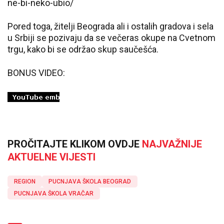
ne-bi-neko-ubio/
Pored toga, žitelji Beograda ali i ostalih gradova i sela
u Srbiji se pozivaju da se večeras okupe na Cvetnom
trgu, kako bi se održao skup saučešća.
BONUS VIDEO:
PROČITAJTE KLIKOM OVDJE
NAJVAŽNIJE
AKTUELNE VIJESTI
REGION
PUCNJAVA ŠKOLA BEOGRAD
PUCNJAVA ŠKOLA VRAČAR