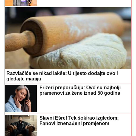
Razvlačiće se nikad lakše: U tijesto dodajte ovo i
gledajte magiju
Frizeri preporučuju: Ovo su najbolji
pramenovi za žene iznad 50 godina
Slavni Ešref Tek šokirao izgledom:
Fanovi iznenađeni promjenom