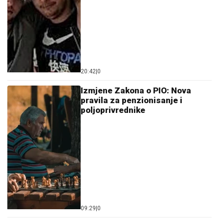
20:42
|
0
Izmjene Zakona o PIO: Nova
pravila za penzionisanje i
poljoprivrednike
09:29
|
0