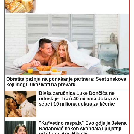
Obratite pažnju na ponašanje partnera: Šest znakova
koji mogu ukazivati na prevaru
Bivša zaručnica Luke Dončića ne
odustaje: Traži 40 miliona dolara za
sebe i 10 miliona dolara za kćerke
"Ku*vetino raspala" Evo gdje je Jelena
Radanović nakon skandala i prijetnji
od strane Ane Nikolić