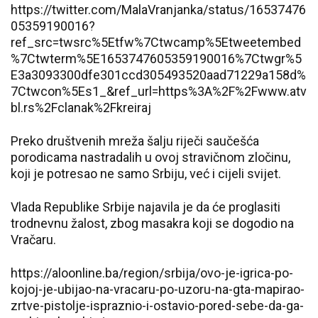
https://twitter.com/MalaVranjanka/status/16537476
05359190016?
ref_src=twsrc%5Etfw%7Ctwcamp%5Etweetembed
%7Ctwterm%5E1653747605359190016%7Ctwgr%5
E3a3093300dfe301ccd305493520aad71229a158d%
7Ctwcon%5Es1_&ref_url=https%3A%2F%2Fwww.atv
bl.rs%2Fclanak%2Fkreiraj
Preko društvenih mreža šalju riječi saučešća
porodicama nastradalih u ovoj stravičnom zločinu,
koji je potresao ne samo Srbiju, već i cijeli svijet.
Vlada Republike Srbije najavila je da će proglasiti
trodnevnu žalost, zbog masakra koji se dogodio na
Vračaru.
https://aloonline.ba/region/srbija/ovo-je-igrica-po-
kojoj-je-ubijao-na-vracaru-po-uzoru-na-gta-mapirao-
zrtve-pistolje-ispraznio-i-ostavio-pored-sebe-da-ga-