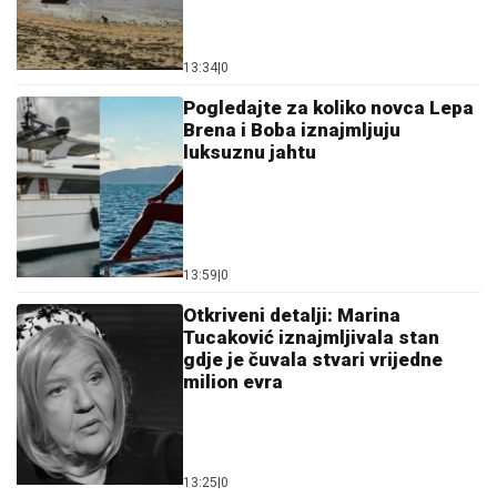
13:34
|
0
Pogledajte za koliko novca Lepa
Brena i Boba iznajmljuju
luksuznu jahtu
13:59
|
0
Otkriveni detalji: Marina
Tucaković iznajmljivala stan
gdje je čuvala stvari vrijedne
milion evra
13:25
|
0