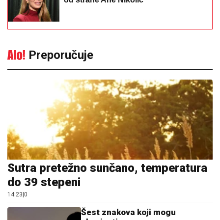
Preporučuje
Sutra pretežno sunčano, temperatura
do 39 stepeni
14:23
|
0
Šest znakova koji mogu