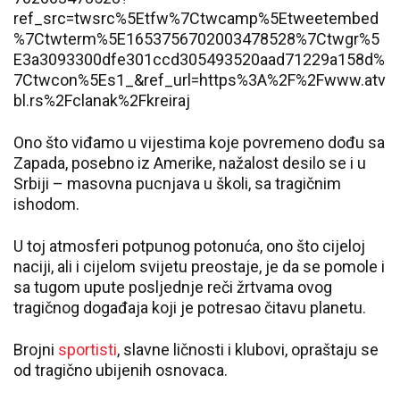
ref_src=twsrc%5Etfw%7Ctwcamp%5Etweetembed
%7Ctwterm%5E1653756702003478528%7Ctwgr%5
E3a3093300dfe301ccd305493520aad71229a158d%
7Ctwcon%5Es1_&ref_url=https%3A%2F%2Fwww.atv
bl.rs%2Fclanak%2Fkreiraj
Ono što viđamo u vijestima koje povremeno dođu sa
Zapada, posebno iz Amerike, nažalost desilo se i u
Srbiji – masovna pucnjava u školi, sa tragičnim
ishodom.
U toj atmosferi potpunog potonuća, ono što cijeloj
naciji, ali i cijelom svijetu preostaje, je da se pomole i
sa tugom upute posljednje reči žrtvama ovog
tragičnog događaja koji je potresao čitavu planetu.
Brojni
sportisti
, slavne ličnosti i klubovi, opraštaju se
od tragično ubijenih osnovaca.