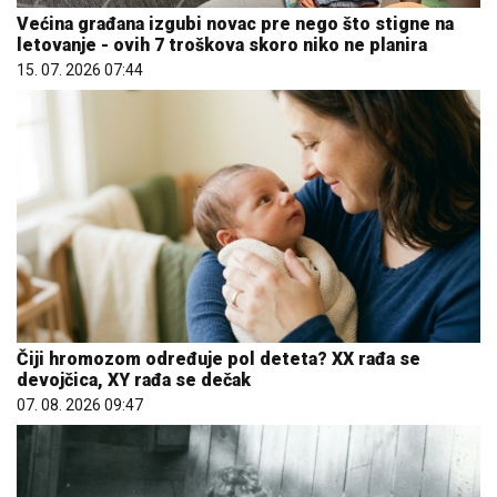
Većina građana izgubi novac pre nego što stigne na
letovanje - ovih 7 troškova skoro niko ne planira
15. 07. 2026 07:44
Čiji hromozom određuje pol deteta? XX rađa se
devojčica, XY rađa se dečak
07. 08. 2026 09:47