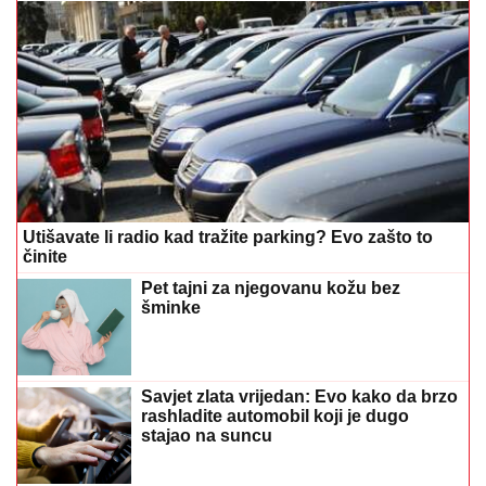
Utišavate li radio kad tražite parking? Evo zašto to
činite
Pet tajni za njegovanu kožu bez
šminke
Savjet zlata vrijedan: Evo kako da brzo
rashladite automobil koji je dugo
stajao na suncu