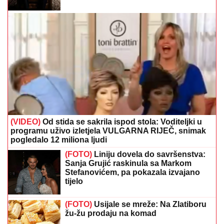
(VIDEO)
Od stida se sakrila ispod stola: Voditeljki u
programu uživo izletjela VULGARNA RIJEČ, snimak
pogledalo 12 miliona ljudi
(FOTO)
Liniju dovela do savršenstva:
Sanja Grujić raskinula sa Markom
Stefanovićem, pa pokazala izvajano
tijelo
(FOTO)
Usijale se mreže: Na Zlatiboru
žu-žu prodaju na komad