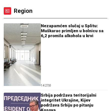
Region
Nezapamćen slučaj u Splitu:
Muškarac primljen u bolnicu sa
6,2 promila alkohola u krvi
14:27
|
0
Srbija podržava teritorijalni
integritet Ukrajine, Kijev
podržava Srbiju po pitanju
Kosova