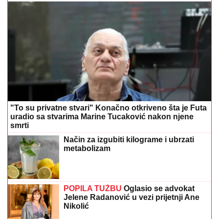
"To su privatne stvari" Konačno otkriveno šta je Futa
uradio sa stvarima Marine Tucaković nakon njene
smrti
Način za izgubiti kilograme i ubrzati
metabolizam
POPILA TUŽBU
Oglasio se advokat
Jelene Radanović u vezi prijetnji Ane
Nikolić