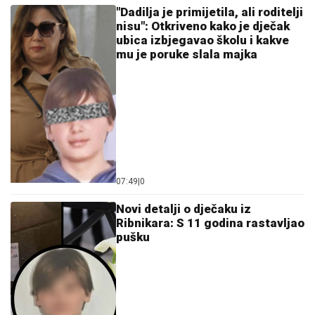
"Dadilja je primijetila, ali roditelji
nisu": Otkriveno kako je dječak
ubica izbjegavao školu i kakve
mu je poruke slala majka
07:49
|
0
Novi detalji o d‌ječaku iz
Ribnikara: S 11 godina rastavljao
pušku