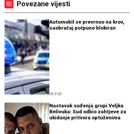
Povezane vijesti
Automobil se prevrnuo na krov,
saobraćaj potpuno blokiran
20:51
|
0
Nastavak suđenja grupi Veljka
Belivuka: Sud odbio zahtjeve za
ukidanje pritvora optuženima