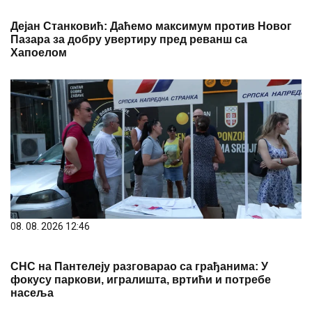
Дејан Станковић: Даћемо максимум против Новог
Пазара за добру увертиру пред реванш са
Хапоелом
08. 08. 2026 12:46
СНС на Пантелеју разговарао са грађанима: У
фокусу паркови, игралишта, вртићи и потребе
насеља