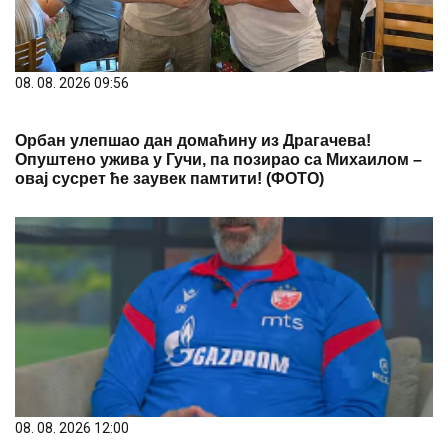
08. 08. 2026 09:56
Oрбан улепшао дан домаћину из Драгачева!
Опуштено ужива у Гучи, па позирао са Михаилом –
овај сусрет ће заувек памтити! (ФОТО)
08. 08. 2026 12:00