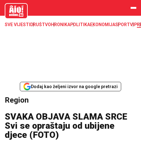
aloonline.b
a
SVE VIJESTI
DRUŠTVO
HRONIKA
POLITIKA
EKONOMIJA
SPORT
VIP
R
Dodaj kao željeni izvor na google pretrazi
Region
SVAKA OBJAVA SLAMA SRCE
Svi se opraštaju od ubijene
djece (FOTO)