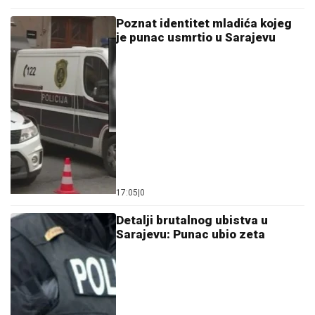
Poznat identitet mladića kojeg
je punac usmrtio u Sarajevu
17:05
|
0
Detalji brutalnog ubistva u
Sarajevu: Punac ubio zeta