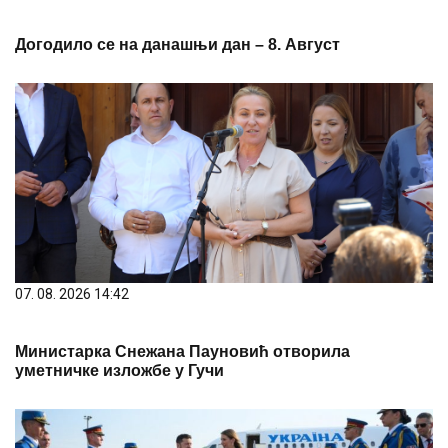
Догодило се на данашњи дан – 8. Август
07. 08. 2026 14:42
Министарка Снежана Пауновић отворила
уметничке изложбе у Гучи