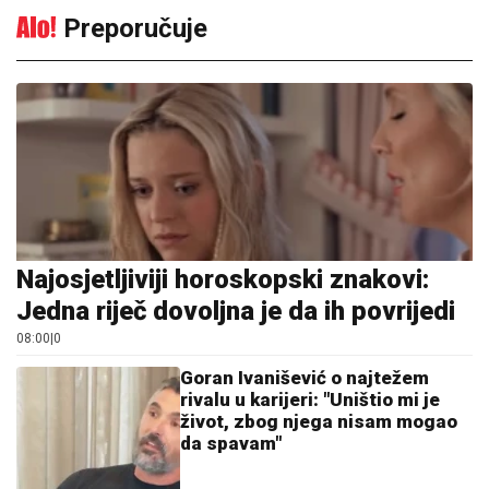
Preporučuje
Najosjetljiviji horoskopski znakovi:
Jedna riječ dovoljna je da ih povrijedi
08:00
|
0
Goran Ivanišević o najtežem
rivalu u karijeri: "Uništio mi je
život, zbog njega nisam mogao
da spavam"