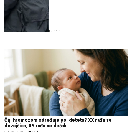
12:06
|
0
Čiji hromozom određuje pol deteta? XX rađa se
devojčica, XY rađa se dečak