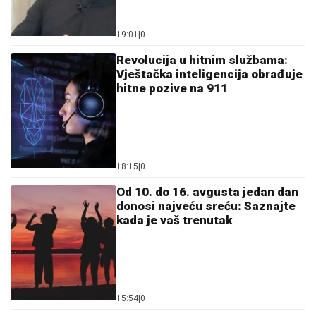
19:01
|
0
Revolucija u hitnim službama:
Vještačka inteligencija obrađuje
hitne pozive na 911
18:15
|
0
Od 10. do 16. avgusta jedan dan
donosi najveću sreću: Saznajte
kada je vaš trenutak
15:54
|
0