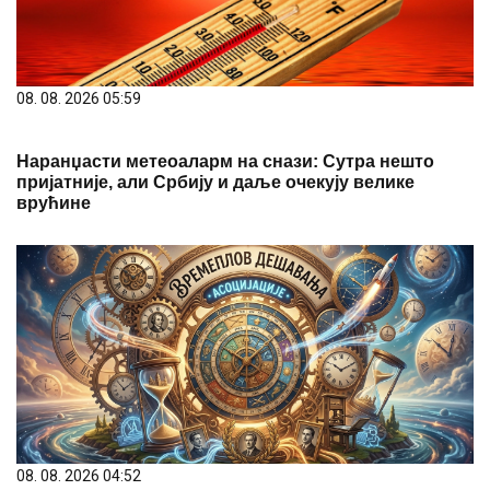
08. 08. 2026 05:59
Наранџасти метеоаларм на снази: Сутра нешто
пријатније, али Србију и даље очекују велике
врућине
08. 08. 2026 04:52