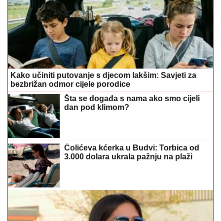
Kako učiniti putovanje s djecom lakšim: Savjeti za
bezbrižan odmor cijele porodice
Šta se događa s nama ako smo cijeli
dan pod klimom?
Čolićeva kćerka u Budvi: Torbica od
3.000 dolara ukrala pažnju na plaži