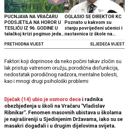
PUCNJAVA NA VRAČARU
OGLASIO SE DIREKTOR KC
PODSJETILA NA HOROR U
Poznato u kakvom su
TESLIĆU IZ 96. GODINE U
stanju povrijeđeni učenici i
talačkoj krizi poginuo jedan
nastavnica iz škole na
učenik, a 18 ranjeno:
Vračaru
PRETHODNA VIJEST
SLJEDEĆA VIJEST
Bomba pala među đake
skupljene u uglu učionice
Faktori koji doprinose da neko počini takav zločin su
lak pristup vatrenom oružju, porodična disfunkcija,
nedostatak porodičnog nadzora, mentalne bolesti,
kao i mnogi drugi psihološki problemi
Dječak (14) ubio je osmoro dece
i radnika
obezbjeđenja u školi na Vračaru "Vladislav
Ribnikar". Fenomen masovnih ubistava u školama
je najrašireniji u Sjedinjenim Državama, iako su se
masakri događali i u drugim dijelovima svijeta.