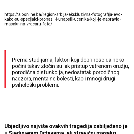
https://aloonline.ba/region/srbija/ekskluzivna-fotografija-evo-
kako-su-specijalci-pronasli-i-uhapsili-ucenika-koji-je-napravio-
masakr-na-vracaru-foto/
Prema studijama, faktori koji doprinose da neko
počini takav zločin su lak pristup vatrenom oružju,
porodična disfunkcija, nedostatak porodičnog
nadzora, mentalne bolesti, kao i mnogi drugi
psihološki problemi.
Ubjedljivo najviše ovakvih tragedija zabilježeno je
u Sjedinjenim Državama, ali stravični masakri