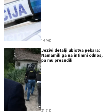
14:46
|
0
Jezivi detalji ubistva pekara:
Namamili ga na intimni odnos,
pa mu presudili
21:51
|
0