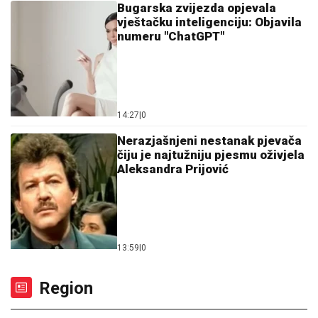
Bugarska zvijezda opjevala
vještačku inteligenciju: Objavila
numeru "ChatGPT"
14:27
|
0
Nerazjašnjeni nestanak pjevača
čiju je najtužniju pjesmu oživjela
Aleksandra Prijović
13:59
|
0
Region