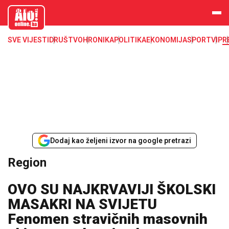
aloonline.b
a
SVE VIJESTI
DRUŠTVO
HRONIKA
POLITIKA
EKONOMIJA
SPORT
VIP
R
Dodaj kao željeni izvor na google pretrazi
Region
OVO SU NAJKRVAVIJI ŠKOLSKI
MASAKRI NA SVIJETU
Fenomen stravičnih masovnih