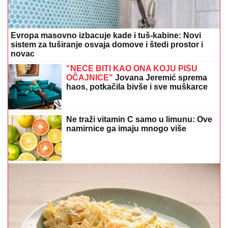
Evropa masovno izbacuje kade i tuš-kabine: Novi
sistem za tuširanje osvaja domove i štedi prostor i
novac
"NEĆE BITI KAO ONA KOJU PIŠU
OČAJNICE"
Jovana Jeremić sprema
haos, potkačila bivše i sve muškarce
Ne traži vitamin C samo u limunu: Ove
namirnice ga imaju mnogo više