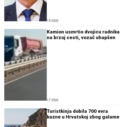
19:05
|
0
Kamion usmrtio dvojicu radnika
na brzoj cesti, vozač uhapšen
17:05
|
0
Turistkinja dobila 700 evra
kazne u Hrvatskoj zbog galame