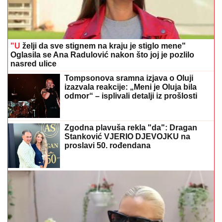
"U
želji da sve stignem na kraju je stiglo mene"
Oglasila se Ana Radulović nakon što joj je pozlilo
nasred ulice
Tompsonova sramna izjava o Oluji
izazvala reakcije: „Meni je Oluja bila
odmor“ – isplivali detalji iz prošlosti
Zgodna plavuša rekla "da": Dragan
Stanković VJERIO DJEVOJKU na
proslavi 50. rođendana