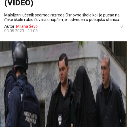
(VIDEO)
Maloljetni učenik sedmog razreda Osnovne škole koji je pucao na
đake škole i ubio čuvara uhapšen je i odveden u policijsku stanicu.
Autor:
Milana Ševo
0
03.05.2023.
11:08