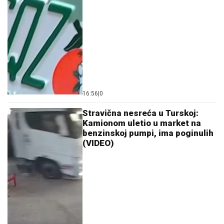
16:56
|
0
Stravična nesreća u Turskoj:
Kamionom uletio u market na
benzinskoj pumpi, ima poginulih
(VIDEO)