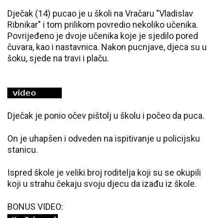
Dječak (14) pucao je u školi na Vračaru "Vladislav
Ribnikar" i tom prilikom povredio nekoliko učenika.
Povrijeđeno je dvoje učenika koje je sjedilo pored
čuvara, kao i nastavnica. Nakon pucnjave, djeca su u
šoku, sjede na travi i plaču.
Dječak je ponio očev pištolj u školu i počeo da puca.
On je uhapšen i odveden na ispitivanje u policijsku
stanicu.
Ispred škole je veliki broj roditelja koji su se okupili
koji u strahu čekaju svoju djecu da izađu iz škole.
BONUS VIDEO: