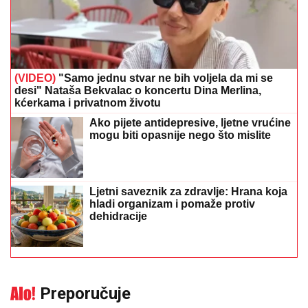
(VIDEO)
"Samo jednu stvar ne bih voljela da mi se
desi" Nataša Bekvalac o koncertu Dina Merlina,
kćerkama i privatnom životu
Ako pijete antidepresive, ljetne vrućine
mogu biti opasnije nego što mislite
Ljetni saveznik za zdravlje: Hrana koja
hladi organizam i pomaže protiv
dehidracije
Preporučuje