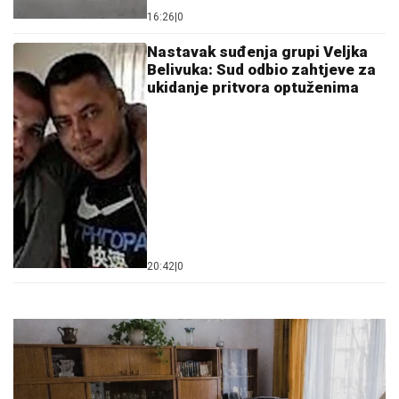
16:26
|
0
Nastavak suđenja grupi Veljka
Belivuka: Sud odbio zahtjeve za
ukidanje pritvora optuženima
20:42
|
0