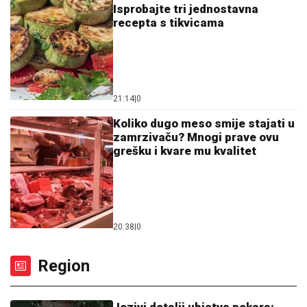
Isprobajte tri jednostavna
recepta s tikvicama
21:14
|
0
Koliko dugo meso smije stajati u
zamrzivaču? Mnogi prave ovu
grešku i kvare mu kvalitet
20:38
|
0
Region