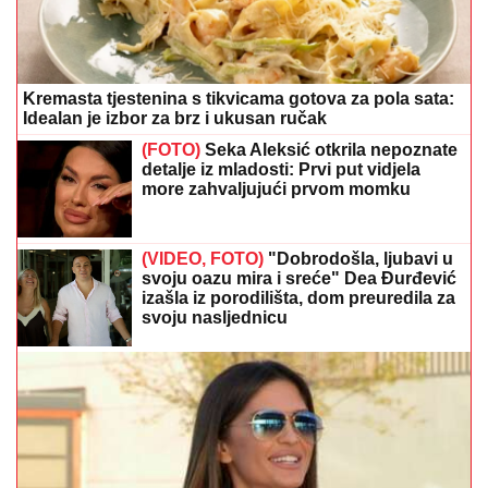
Kremasta tjestenina s tikvicama gotova za pola sata:
Idealan je izbor za brz i ukusan ručak
(FOTO)
Seka Aleksić otkrila nepoznate
detalje iz mladosti: Prvi put vidjela
more zahvaljujući prvom momku
(VIDEO, FOTO)
"Dobrodošla, ljubavi u
svoju oazu mira i sreće" Dea Đurđević
izašla iz porodilišta, dom preuredila za
svoju nasljednicu