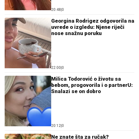
20:48
|
0
Georgina Rodrigez odgovorila na
uvrede o izgledu: Njene riječi
nose snažnu poruku
22:00
|
0
Milica Todorović o životu sa
bebom, progovorila i o partnerU:
Snalazi se on dobro
20:12
|
0
Ne znate šta za ručak?