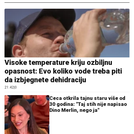
Visoke temperature kriju ozbiljnu
opasnost: Evo koliko vode treba piti
da izbjegnete dehidraciju
21:42
|
0
Ceca otkrila tajnu staru više od
30 godina: "Taj stih nije napisao
Dino Merlin, nego ja"