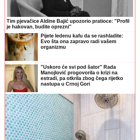
Tim pjevačice Aldine Bajić upozorio pratioce: "Profil
je hakovan, budite oprezni"
Pijete ledenu kafu da se rashladite:
Evo šta ona zapravo radi vašem
organizmu
"Uskoro će svi pod šator" Rada
Manojlović progovorila o krizi na
estradi, pa otkrila zbog čega rijetko
nastupa u Crnoj Gori