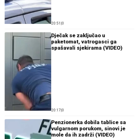
20:51
|
0
Dječak se zaključao u
paketomat, vatrogasci ga
spašavali sjekirama (VIDEO)
20:17
|
0
Penzionerka dobila tablice sa
vulgarnom porukom, sinovi je
mole da ih zadrži (VIDEO)