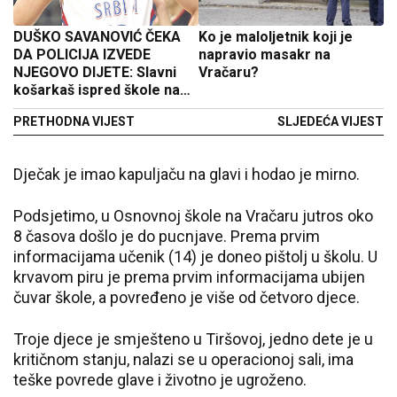
DUŠKO SAVANOVIĆ ČEKA
Ko je maloljetnik koji je
DA POLICIJA IZVEDE
napravio masakr na
NJEGOVO DIJETE: Slavni
Vračaru?
košarkaš ispred škole na
Vračaru u kojoj se dogodio
PRETHODNA VIJEST
SLJEDEĆA VIJEST
krvavi pir
Dječak je imao kapuljaču na glavi i hodao je mirno.
Podsjetimo, u Osnovnoj škole na Vračaru jutros oko
8 časova došlo je do pucnjave. Prema prvim
informacijama učenik (14) je doneo pištolj u školu. U
krvavom piru je prema prvim informacijama ubijen
čuvar škole, a povređeno je više od četvoro djece.
Troje djece je smješteno u Tiršovoj, jedno dete je u
kritičnom stanju, nalazi se u operacionoj sali, ima
teške povrede glave i životno je ugroženo.