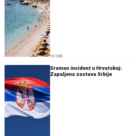
15:10
|
0
Sraman incident u Hrvatskoj:
Zapaljena zastava Srbije