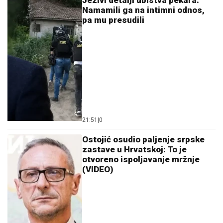
Jezivi detalji ubistva pekara:
Namamili ga na intimni odnos,
pa mu presudili
21:51
|
0
Ostojić osudio paljenje srpske
zastave u Hrvatskoj: To je
otvoreno ispoljavanje mržnje
(VIDEO)