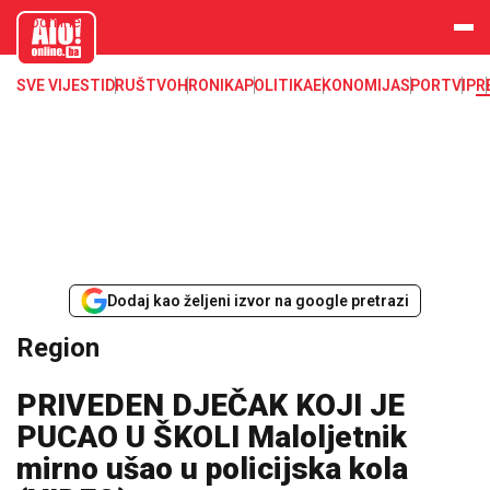
aloonline.b
a
SVE VIJESTI
DRUŠTVO
HRONIKA
POLITIKA
EKONOMIJA
SPORT
VIP
R
Dodaj kao željeni izvor na google pretrazi
Region
PRIVEDEN DJEČAK KOJI JE
PUCAO U ŠKOLI Maloljetnik
mirno ušao u policijska kola