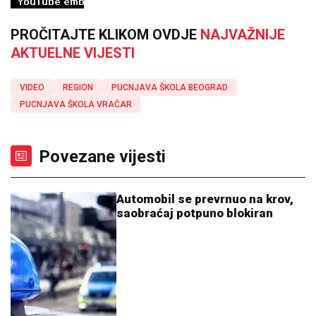
PROČITAJTE KLIKOM OVDJE
NAJVAŽNIJE
AKTUELNE VIJESTI
VIDEO
REGION
PUCNJAVA ŠKOLA BEOGRAD
PUCNJAVA ŠKOLA VRAČAR
Povezane vijesti
Automobil se prevrnuo na krov,
saobraćaj potpuno blokiran