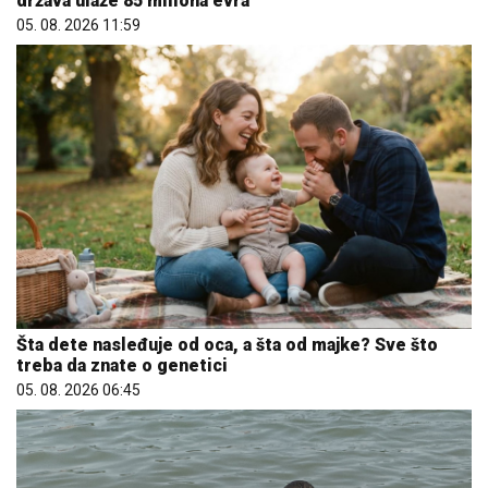
država ulaže 85 miliona evra
05. 08. 2026 11:59
Šta dete nasleđuje od oca, a šta od majke? Sve što
treba da znate o genetici
05. 08. 2026 06:45