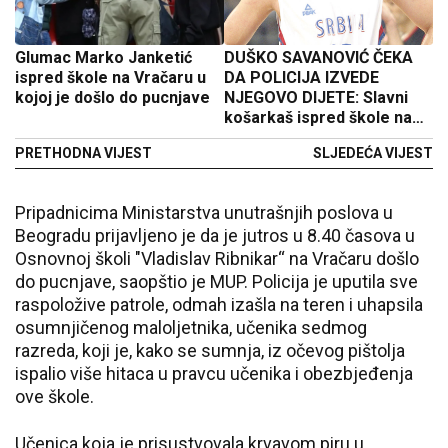
Glumac Marko Janketić
DUŠKO SAVANOVIĆ ČEKA
ispred škole na Vračaru u
DA POLICIJA IZVEDE
kojoj je došlo do pucnjave
NJEGOVO DIJETE: Slavni
košarkaš ispred škole na
Vračaru u kojoj se dogodio
PRETHODNA VIJEST
SLJEDEĆA VIJEST
krvavi pir
Pripadnicima Ministarstva unutrašnjih poslova u
Beogradu prijavljeno je da je jutros u 8.40 časova u
Osnovnoj školi "Vladislav Ribnikar“ na Vračaru došlo
do pucnjave, saopštio je MUP. Policija je uputila sve
raspoložive patrole, odmah izašla na teren i uhapsila
osumnjičenog maloljetnika, učenika sedmog
razreda, koji je, kako se sumnja, iz očevog pištolja
ispalio više hitaca u pravcu učenika i obezbjeđenja
ove škole.
Učenica koja je prisustvovala krvavom piru u