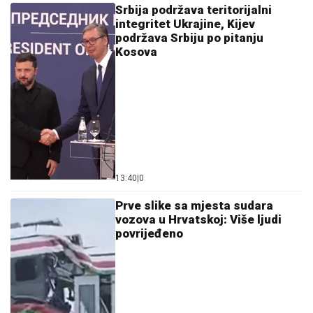
Srbija podržava teritorijalni
integritet Ukrajine, Kijev
podržava Srbiju po pitanju
Kosova
13:40
|
0
Prve slike sa mjesta sudara
vozova u Hrvatskoj: Više ljudi
povrijeđeno