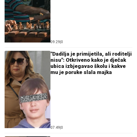
09:29
|
0
"Dadilja je primijetila, ali roditelji
nisu": Otkriveno kako je dječak
ubica izbjegavao školu i kakve
mu je poruke slala majka
07:49
|
0