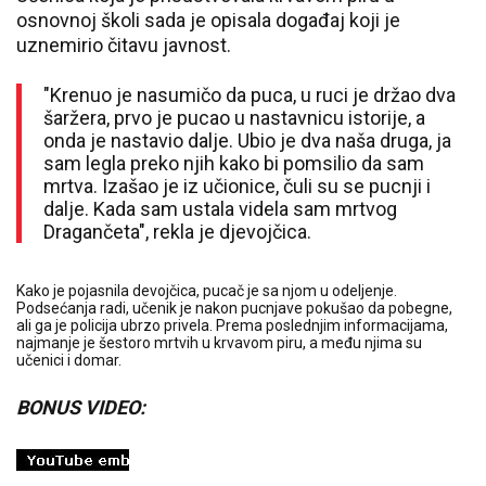
osnovnoj školi sada je opisala događaj koji je
uznemirio čitavu javnost.
"Krenuo je nasumičo da puca, u ruci je držao dva
šaržera, prvo je pucao u nastavnicu istorije, a
onda je nastavio dalje. Ubio je dva naša druga, ja
sam legla preko njih kako bi pomsilio da sam
mrtva. Izašao je iz učionice, čuli su se pucnji i
dalje. Kada sam ustala videla sam mrtvog
Dragančeta", rekla je djevojčica.
Kako je pojasnila devojčica, pucač je sa njom u odeljenje.
Podsećanja radi, učenik je nakon pucnjave pokušao da pobegne,
ali ga je policija ubrzo privela. Prema poslednjim informacijama,
najmanje je šestoro mrtvih u krvavom piru, a među njima su
učenici i domar.
BONUS VIDEO: