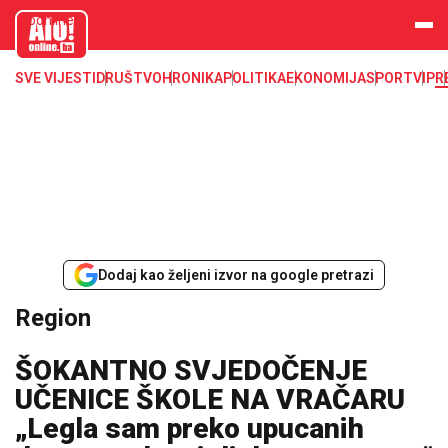
aloonline.b
a
SVE VIJESTI
DRUŠTVO
HRONIKA
POLITIKA
EKONOMIJA
SPORT
VIP
R
Dodaj kao željeni izvor na google pretrazi
Region
ŠOKANTNO SVJEDOČENJE
UČENICE ŠKOLE NA VRAČARU
„Legla sam preko upucanih