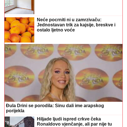
Neće pocrniti ni u zamrzivaču:
Jednostavan trik za kajsije, breskve i
ostalo ljetno voće
Đula Drini se porodila: Sinu dali ime arapskog
porijekla
Hiljade ljudi ispred crkve čeka
Ronaldovo vjenčanje, ali par nije tu