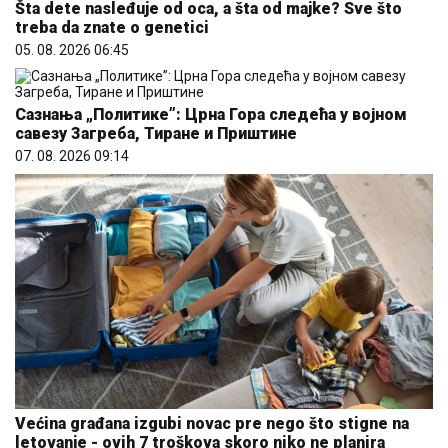
Šta dete nasleđuje od oca, a šta od majke? Sve što
treba da znate o genetici
05. 08. 2026 06:45
Сазнања „Политике”: Црна Гора следећа у војном
савезу Загреба, Тиране и Приштине
07. 08. 2026 09:14
Većina građana izgubi novac pre nego što stigne na
letovanje - ovih 7 troškova skoro niko ne planira