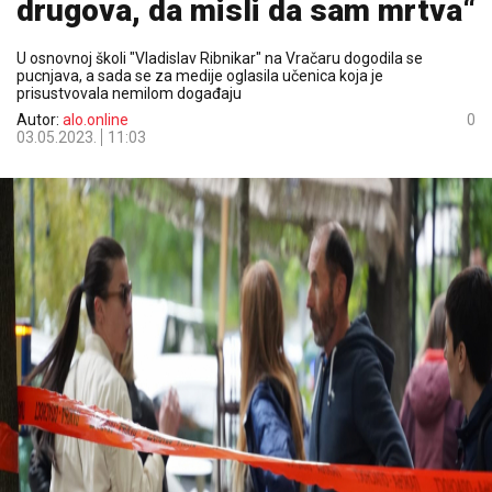
drugova, da misli da sam mrtva“
U osnovnoj školi "Vladislav Ribnikar" na Vračaru dogodila se
pucnjava, a sada se za medije oglasila učenica koja je
prisustvovala nemilom događaju
Autor:
alo.online
0
03.05.2023.
11:03