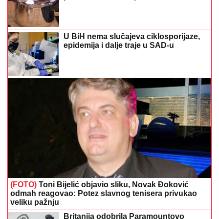
U BiH nema slučajeva ciklosporijaze,
epidemija i dalje traje u SAD-u
(FOTO)
Toni Bijelić objavio sliku, Novak Đoković
odmah reagovao: Potez slavnog tenisera privukao
veliku pažnju
Britanija odobrila Paramountovo