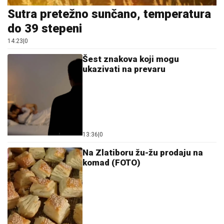
Sutra pretežno sunčano, temperatura
do 39 stepeni
14:23
|
0
Šest znakova koji mogu
ukazivati na prevaru
13:36
|
0
Na Zlatiboru žu-žu prodaju na
komad (FOTO)