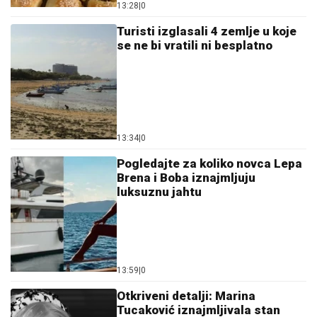
13:28
|
0
Turisti izglasali 4 zemlje u koje
se ne bi vratili ni besplatno
13:34
|
0
Pogledajte za koliko novca Lepa
Brena i Boba iznajmljuju
luksuznu jahtu
13:59
|
0
Otkriveni detalji: Marina
Tucaković iznajmljivala stan