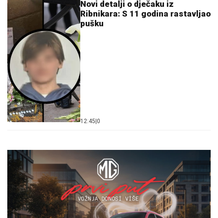
Novi detalji o d‌ječaku iz
Ribnikara: S 11 godina rastavljao
pušku
12:45
|
0