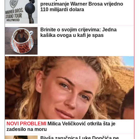
preuzimanje Warner Brosa vrijedno
110 milijardi dolara
Brinite o svojim crijevima: Jedna
kašika ovoga u kafi je spas
NOVI PROBLEMI
Milica Veličković otkrila šta je
zadesilo na moru
Bivša zaručnica Luke Dončića ne