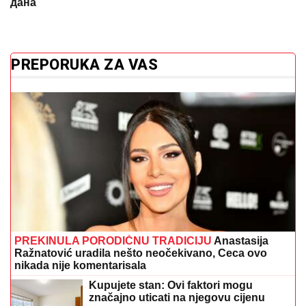
дана
PREPORUKA ZA VAS
PREKINULA PORODIČNU TRADICIJU
Anastasija
Ražnatović uradila nešto neočekivano, Ceca ovo
nikada nije komentarisala
Kupujete stan: Ovi faktori mogu
značajno uticati na njegovu cijenu