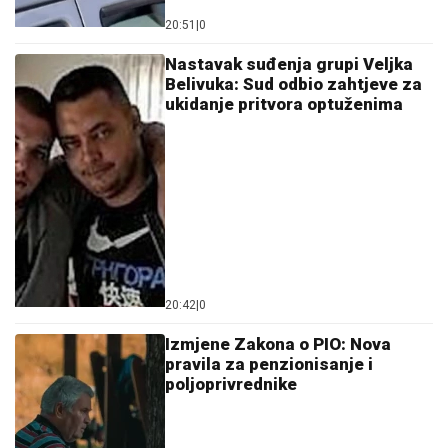
20:51
|
0
Nastavak suđenja grupi Veljka
Belivuka: Sud odbio zahtjeve za
ukidanje pritvora optuženima
20:42
|
0
Izmjene Zakona o PIO: Nova
pravila za penzionisanje i
poljoprivrednike