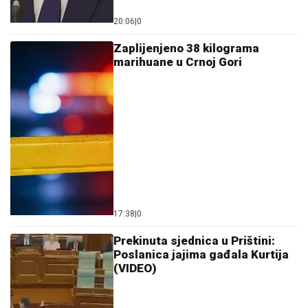
20:06
|
0
Zaplijenjeno 38 kilograma
marihuane u Crnoj Gori
17:38
|
0
Prekinuta sjednica u Prištini:
Poslanica jajima gađala Kurtija
(VIDEO)