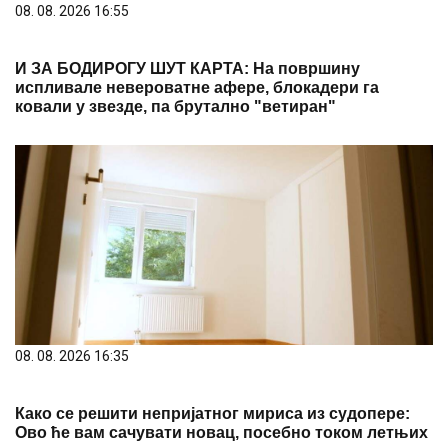
08. 08. 2026 16:55
И ЗА БОДИРОГУ ШУТ КАРТА: На површину
испливале невероватне афере, блокадери га
ковали у звезде, па брутално "ветиран"
08. 08. 2026 16:35
Како се решити непријатног мириса из судопере:
Ово ће вам сачувати новац, посебно током летњих