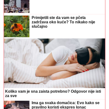
Primijetili ste da vam se pčela
zadržava oko kuće? To nikako nije
slučajno
Koliko vam je sna zaista potrebno? Odgovor nije isti
za sve
Ima ga svaka domaćica: Evo kako se
pravilno koristi ekspres lonac