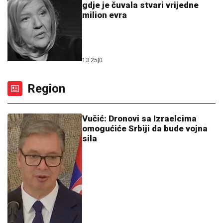
gdje je čuvala stvari vrijedne
milion evra
13:25
|
0
Region
Vučić: Dronovi sa Izraelcima
omogućiće Srbiji da bude vojna
sila