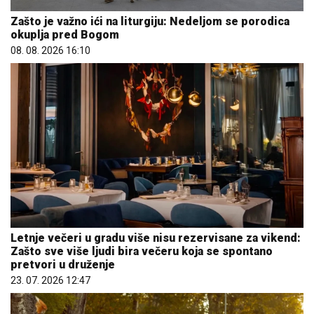
Zašto je važno ići na liturgiju: Nedeljom se porodica
okuplja pred Bogom
08. 08. 2026 16:10
Letnje večeri u gradu više nisu rezervisane za vikend:
Zašto sve više ljudi bira večeru koja se spontano
pretvori u druženje
23. 07. 2026 12:47