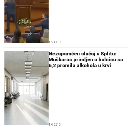
15:11
|
0
Nezapamćen slučaj u Splitu:
Muškarac primljen u bolnicu sa
6,2 promila alkohola u krvi
14:27
|
0