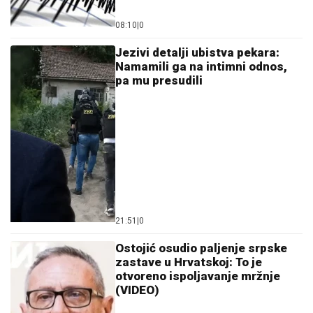
08:10
|
0
Jezivi detalji ubistva pekara:
Namamili ga na intimni odnos,
pa mu presudili
21:51
|
0
Ostojić osudio paljenje srpske
zastave u Hrvatskoj: To je
otvoreno ispoljavanje mržnje
(VIDEO)