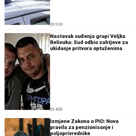
20:51
|
0
Nastavak suđenja grupi Veljka
Belivuka: Sud odbio zahtjeve za
ukidanje pritvora optuženima
20:42
|
0
Izmjene Zakona o PIO: Nova
pravila za penzionisanje i
poljoprivrednike