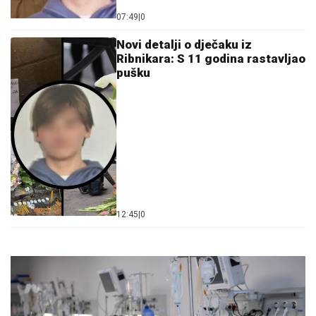
07:49
|
0
Novi detalji o d‌ječaku iz
Ribnikara: S 11 godina rastavljao
pušku
12:45
|
0