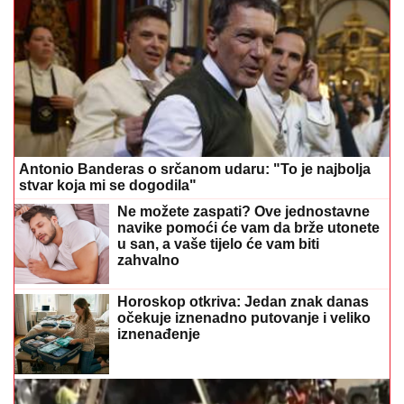
Antonio Banderas o srčanom udaru: "To je najbolja
stvar koja mi se dogodila"
Ne možete zaspati? Ove jednostavne
navike pomoći će vam da brže utonete
u san, a vaše tijelo će vam biti
zahvalno
Horoskop otkriva: Jedan znak danas
očekuje iznenadno putovanje i veliko
iznenađenje