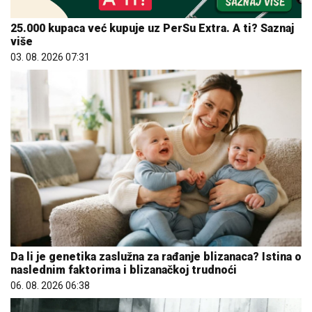
25.000 kupaca već kupuje uz PerSu Extra. A ti? Saznaj
više
03. 08. 2026 07:31
Da li je genetika zaslužna za rađanje blizanaca? Istina o
naslednim faktorima i blizanačkoj trudnoći
06. 08. 2026 06:38