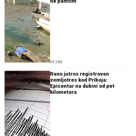
ne pamtim"
09:24
|
0
Rano jutros registrovan
zemljotres kod Priboja:
Epicentar na dubini od pet
kilometara