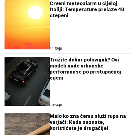
Crveni meteoalarm u cijeloj
Italiji: Temperature prelaze 40
stepeni
11:59
|
0
Tražite dobar polovnjak? Ovi
modeli nude vrhunske
performanse po pristupačnoj
cijeni
10:56
|
0
Malo ko zna čemu služi rupa na
varjači: Kada saznate,
koristićete je drugačije!