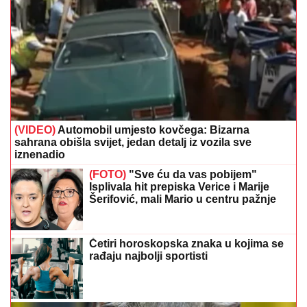
(VIDEO)
Automobil umjesto kovčega: Bizarna
sahrana obišla svijet, jedan detalj iz vozila sve
iznenadio
(FOTO)
"Sve ću da vas pobijem"
Isplivala hit prepiska Verice i Marije
Šerifović, mali Mario u centru pažnje
Četiri horoskopska znaka u kojima se
rađaju najbolji sportisti