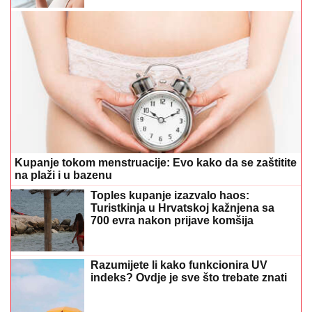
Kupanje tokom menstruacije: Evo kako da se zaštitite
na plaži i u bazenu
Toples kupanje izazvalo haos:
Turistkinja u Hrvatskoj kažnjena sa
700 evra nakon prijave komšija
Razumijete li kako funkcionira UV
indeks? Ovdje je sve što trebate znati