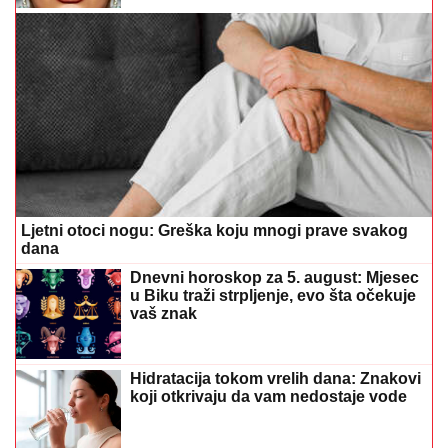
Ljetni otoci nogu: Greška koju mnogi prave svakog
dana
Dnevni horoskop za 5. august: Mjesec
u Biku traži strpljenje, evo šta očekuje
vaš znak
Hidratacija tokom vrelih dana: Znakovi
koji otkrivaju da vam nedostaje vode