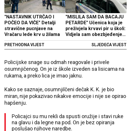
"NASTAVNIK UTRČAO I
"MISLILA SAM DA BACAJU
POČEO DA VIČE" Detalji
PETARDE" Učenica koja je
stravične pucnjave na
preživjela krvavi pir u školi:
Vračaru lede krv u žilama
Vidjela sam obezbjeđenje
kako pada
PRETHODNA VIJEST
SLJEDEĆA VIJEST
Policijske snage su odmah reagovale i privele
osumnjičenog. On je iz škole izveden sa lisicama na
rukama, a preko lica je imao jaknu.
Kako se saznaje, osumnjilčeni dečak K. K. je bio
miran, nije pokazivao nikakve emocije i nije se opirao
hapšenju.
Policajci su mu rekli da spusti oružije i stavi ruke
na glavu i da legne na pod. On je bez opiranja
poslušao njihove naredbe.