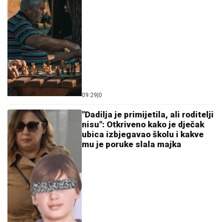
09:29
|
0
"Dadilja je primijetila, ali roditelji
nisu": Otkriveno kako je dječak
ubica izbjegavao školu i kakve
mu je poruke slala majka