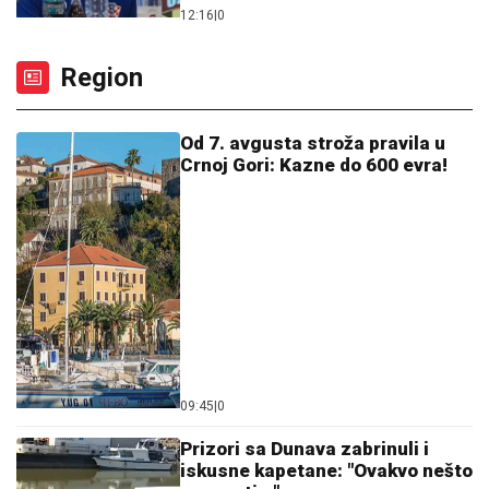
12:16
|
0
Region
Od 7. avgusta stroža pravila u
Crnoj Gori: Kazne do 600 evra!
09:45
|
0
Prizori sa Dunava zabrinuli i
iskusne kapetane: "Ovakvo nešto