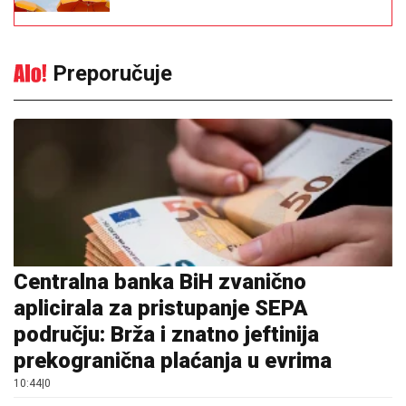
Preporučuje
Centralna banka BiH zvanično
aplicirala za pristupanje SEPA
području: Brža i znatno jeftinija
prekogranična plaćanja u evrima
10:44
|
0