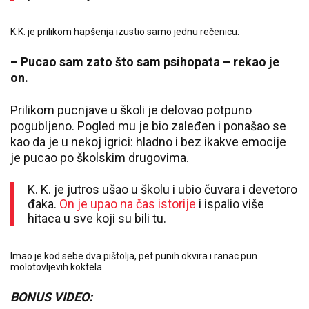
K.K. je prilikom hapšenja izustio samo jednu rečenicu:
– Pucao sam zato što sam psihopata – rekao je
on.
Prilikom pucnjave u školi je delovao potpuno
pogubljeno. Pogled mu je bio zaleđen i ponašao se
kao da je u nekoj igrici: hladno i bez ikakve emocije
je pucao po školskim drugovima.
K. K. je jutros ušao u školu i ubio čuvara i devetoro
đaka.
On je upao na čas istorije
i ispalio više
hitaca u sve koji su bili tu.
Imao je kod sebe dva pištolja, pet punih okvira i ranac pun
molotovljevih koktela.
BONUS VIDEO: