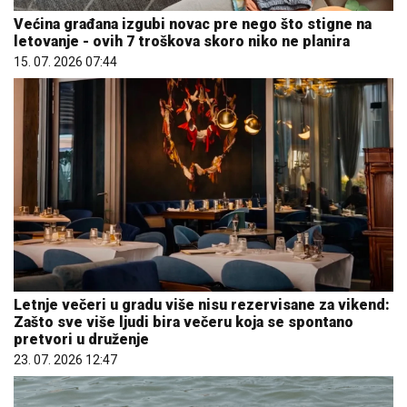
Većina građana izgubi novac pre nego što stigne na
letovanje - ovih 7 troškova skoro niko ne planira
15. 07. 2026 07:44
Letnje večeri u gradu više nisu rezervisane za vikend:
Zašto sve više ljudi bira večeru koja se spontano
pretvori u druženje
23. 07. 2026 12:47