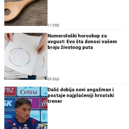
11:59
|
0
Numerološki horoskop za
avgust: Evo šta donosi vašem
broju životnog puta
09:56
|
0
Dalić dobija novi angažman i
postaje najplaćeniji hrvatski
trener