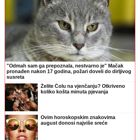
"Odmah sam ga prepoznala, nestvarno je" Mačak
pronađen nakon 17 godina, požari doveli do dirljivog
susreta
Želite Čolu na vjenčanju? Otkriveno
koliko košta minuta pjevanja
Ovim horoskopskim znakovima
august donosi najviše sreće