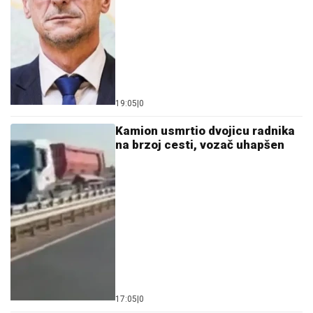
19:05
|
0
Kamion usmrtio dvojicu radnika
na brzoj cesti, vozač uhapšen
17:05
|
0