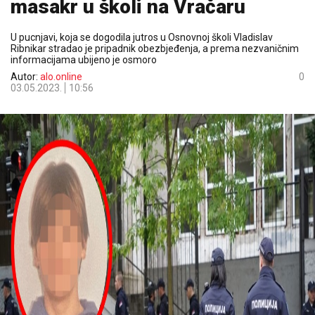
masakr u školi na Vračaru
U pucnjavi, koja se dogodila jutros u Osnovnoj školi Vladislav
Ribnikar stradao je pripadnik obezbjeđenja, a prema nezvaničnim
informacijama ubijeno je osmoro
Autor:
alo.online
0
03.05.2023.
10:56