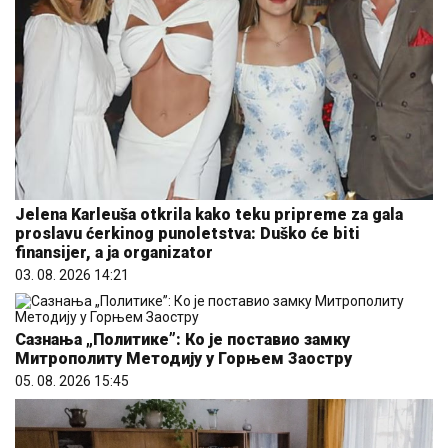
Jelena Karleuša otkrila kako teku pripreme za gala
proslavu ćerkinog punoletstva: Duško će biti
finansijer, a ja organizator
03. 08. 2026 14:21
Сазнања „Политике”: Ко је поставио замку
Митрополиту Методију у Горњем Заостру
05. 08. 2026 15:45