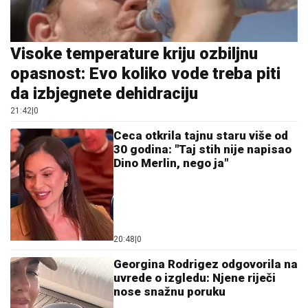
Visoke temperature kriju ozbiljnu
opasnost: Evo koliko vode treba piti
da izbjegnete dehidraciju
21:42
|
0
Ceca otkrila tajnu staru više od
30 godina: "Taj stih nije napisao
Dino Merlin, nego ja"
20:48
|
0
Georgina Rodrigez odgovorila na
uvrede o izgledu: Njene riječi
nose snažnu poruku