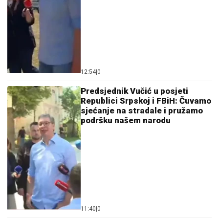
12:54
|
0
Predsjednik Vučić u posjeti
Republici Srpskoj i FBiH: Čuvamo
sjećanje na stradale i pružamo
podršku našem narodu
11:40
|
0