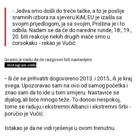
- Јedva smo došli do treće tačke, a to je poslije
sramnih izbora na sjeveru KiM, EU je izašla sa
svojim prijedlogom, ja sa svojim, Priština je i to
odbila. Nadam se da će do naredne runde, 18., 19.,
20. biti reakcije nekih drugih inače smo u
ćorsokaku - rekao je Vučić.
Izrazio je nadu da će razgovori biti nastavljeni.
-
Ili će se prihvatiti dogovoreno 2013. i 2015., ili je kraj
svega. Upozoravao sam na ovo od samog početka i
znao sam da to ide u tom smijeru. Nastaviće se
dijalog, ali biće mnogo teže. To donosi nespokoj,
tome se raduju i ekstremni Albanci i ekstremni Srbi -
poručio je Vučić.
Istakao je da ne vidi rješenje u ovom trenutnu.