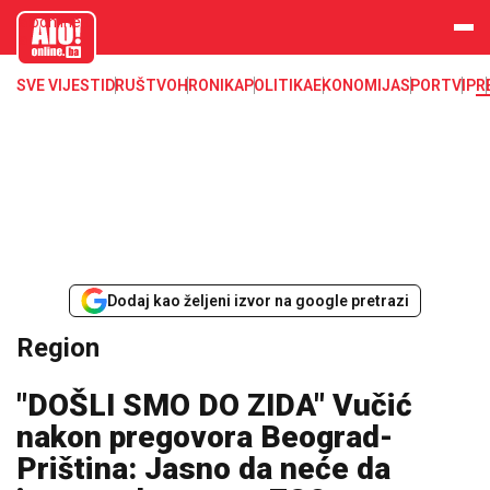
aloonline.b
a
SVE VIJESTI
DRUŠTVO
HRONIKA
POLITIKA
EKONOMIJA
SPORT
VIP
R
Dodaj kao željeni izvor na google pretrazi
Region
"DOŠLI SMO DO ZIDA" Vučić
nakon pregovora Beograd-
Priština: Јasno da neće da