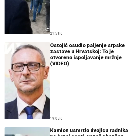
21:51
|
0
Ostojić osudio paljenje srpske
zastave u Hrvatskoj: To je
otvoreno ispoljavanje mržnje
(VIDEO)
19:05
|
0
Kamion usmrtio dvojicu radnika