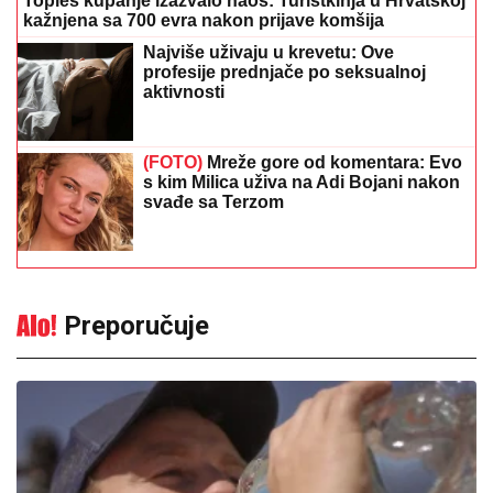
Toples kupanje izazvalo haos: Turistkinja u Hrvatskoj
kažnjena sa 700 evra nakon prijave komšija
Najviše uživaju u krevetu: Ove
profesije prednjače po seksualnoj
aktivnosti
(FOTO)
Mreže gore od komentara: Evo
s kim Milica uživa na Adi Bojani nakon
svađe sa Terzom
Preporučuje