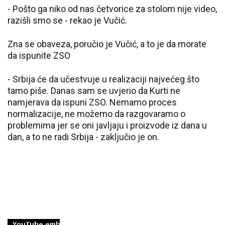
- Pošto ga niko od nas četvorice za stolom nije video,
razišli smo se - rekao je Vučić.
Zna se obaveza, poručio je Vučić, a to je da morate
da ispunite ZSO
- Srbija će da učestvuje u realizaciji najvećeg što
tamo piše. Danas sam se uvjerio da Kurti ne
namjerava da ispuni ZSO. Nemamo proces
normalizacije, ne možemo da razgovaramo o
problemima jer se oni javljaju i proizvode iz dana u
dan, a to ne radi Srbija - zaključio je on.
BONUS VIDEO: