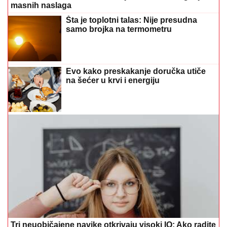
masnih naslaga
Šta je toplotni talas: Nije presudna
samo brojka na termometru
Evo kako preskakanje doručka utiče
na šećer u krvi i energiju
Tri neuobičajene navike otkrivaju visoki IQ: Ako radite