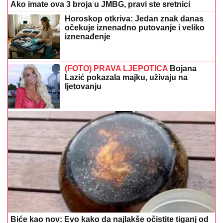
Ako imate ova 3 broja u JMBG, pravi ste sretnici
Horoskop otkriva: Jedan znak danas
očekuje iznenadno putovanje i veliko
iznenađenje
(FOTO) PRAVA LJEPOTICA
Bojana
Lazić pokazala majku, uživaju na
ljetovanju
Biće kao nov: Evo kako da najlakše očistite tiganj od