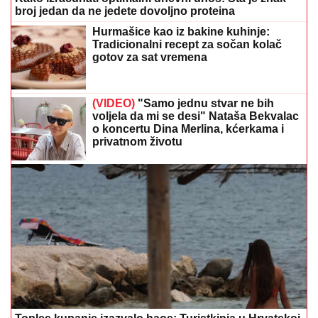
broj jedan da ne jedete dovoljno proteina
Hurmašice kao iz bakine kuhinje:
Tradicionalni recept za sočan kolač
gotov za sat vremena
(VIDEO)
"Samo jednu stvar ne bih
voljela da mi se desi" Nataša Bekvalac
o koncertu Dina Merlina, kćerkama i
privatnom životu