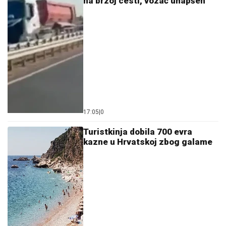
na brzoj cesti, vozač uhapšen
17:05
|
0
Turistkinja dobila 700 evra
kazne u Hrvatskoj zbog galame