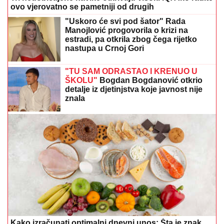
ovo vjerovatno se pametniji od drugih
"Uskoro će svi pod šator" Rada
Manojlović progovorila o krizi na
estradi, pa otkrila zbog čega rijetko
nastupa u Crnoj Gori
"TU SAM ODRASTAO I KRENUO U
ŠKOLU"
Bogdan Bogdanović otkrio
detalje iz djetinjstva koje javnost nije
znala
Kako izračunati optimalni dnevni unos: Šta je znak