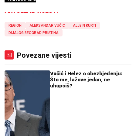
PROČITAJTE KLIKOM OVDJE
NAJVAŽNIJE
AKTUELNE VIJESTI
REGION
ALEKSANDAR VUČIĆ
ALJBIN KURTI
DIJALOG BEOGRAD PRIŠTINA
Povezane vijesti
Vučić i Helez o obezbjeđenju:
Što me, lažove jedan, ne
uhapsiš?