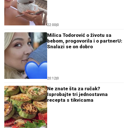
22:00
|
0
Milica Todorović o životu sa
bebom, progovorila i o partnerU:
Snalazi se on dobro
20:12
|
0
Ne znate šta za ručak?
Isprobajte tri jednostavna
recepta s tikvicama