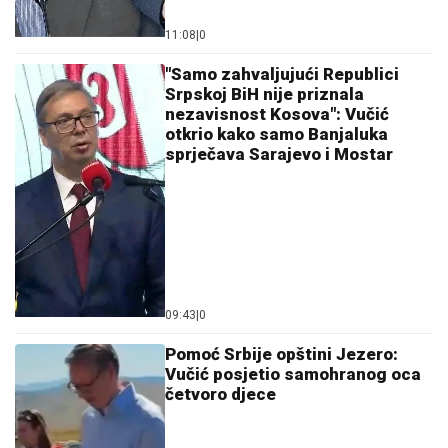
11:08
|
0
"Samo zahvaljujući Republici
Srpskoj BiH nije priznala
nezavisnost Kosova": Vučić
otkrio kako samo Banjaluka
sprječava Sarajevo i Mostar
09:43
|
0
Pomoć Srbije opštini Jezero:
Vučić posjetio samohranog oca
četvoro djece