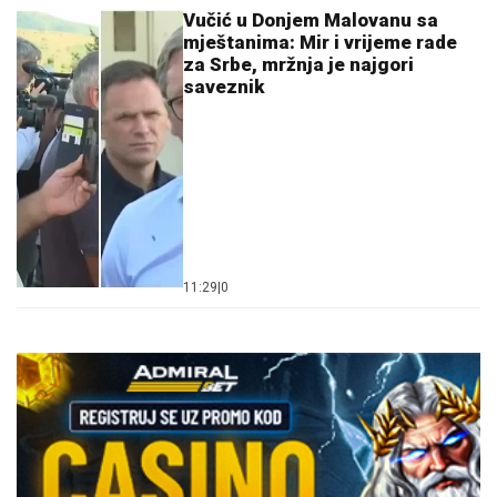
Vučić u Donjem Malovanu sa
mještanima: Mir i vrijeme rade
za Srbe, mržnja je najgori
saveznik
11:29
|
0