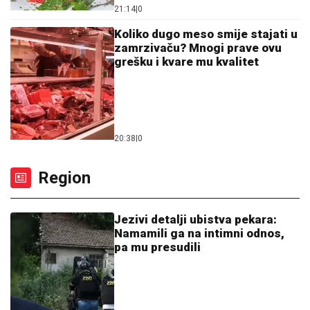
21:14
|
0
Koliko dugo meso smije stajati u
zamrzivaču? Mnogi prave ovu
grešku i kvare mu kvalitet
20:38
|
0
Region
Jezivi detalji ubistva pekara:
Namamili ga na intimni odnos,
pa mu presudili