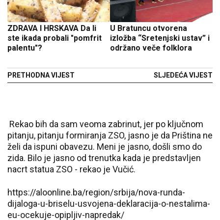
ZDRAVA I HRSKAVA Da li
U Bratuncu otvorena
ste ikada probali "pomfrit
izložba “Sretenjski ustav” i
palentu"?
održano veče folklora
PRETHODNA VIJEST
SLJEDEĆA VIJEST
Rekao bih da sam veoma zabrinut, jer po ključnom
pitanju, pitanju formiranja ZSO, jasno je da Priština ne
želi da ispuni obavezu. Meni je jasno, došli smo do
zida. Bilo je jasno od trenutka kada je predstavljen
nacrt statua ZSO - rekao je Vučić.
https://aloonline.ba/region/srbija/nova-runda-
dijaloga-u-briselu-usvojena-deklaracija-o-nestalima-
eu-ocekuje-opipljiv-napredak/