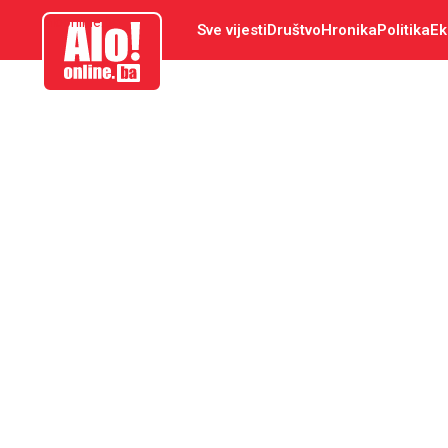
aloonline.ba
Sve vijesti
Društvo
Hronika
Politika
Ek