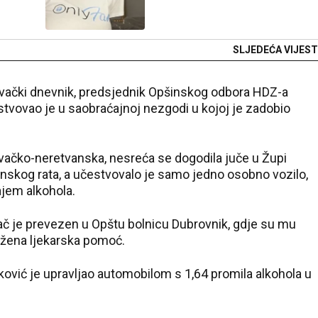
SLJEDEĆA VIJEST
vački dnevnik, predsjednik Opšinskog odbora HDZ-a
vovao je u saobraćajnoj nezgodi u kojoj je zadobio
ovačko-neretvanska, nesreća se dogodila juče u Župi
inskog rata, a učestvovalo je samo jedno osobno vozilo,
ajem alkohola.
zač je prevezen u Opštu bolnicu Dubrovnik, gdje su mu
užena ljekarska pomoć.
vić je upravljao automobilom s 1,64 promila alkohola u