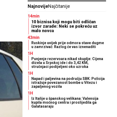
Najnovije
Najčitanije
14min
10 biznisa koji mogu biti odličan
izvor zarade: Neki se pokreću uz
malo novca
43min
Ruskinje uvijek prije odmora stave dugme
u zamrzivač: Razlog će vas iznenaditi
1H
Punjenje rezervoara nikad skuplje: Cijena
dizela u Srpskoj ide i do 3,42 KM,
stručnjaci podijeljeni oko uzroka
1H
Napad i paljevina na području SBK: Policija
istražuje povezanost bombe u Vitezu i
zapaljenog vozila
1H
Iz Italije u španskog velikana: Valensija
kupila moćnog centra i proslijedila ga
Galatasaraju