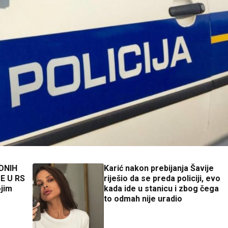
DNIH
Karić nakon prebijanja Šavije
E U RS
riješio da se preda policiji, evo
ojim
kada ide u stanicu i zbog čega
to odmah nije uradio