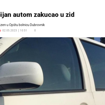
ijan autom zakucao u zid
ezen u Opštu bolnicu Dubrovnik
e
02.05.2023.
10:51
0