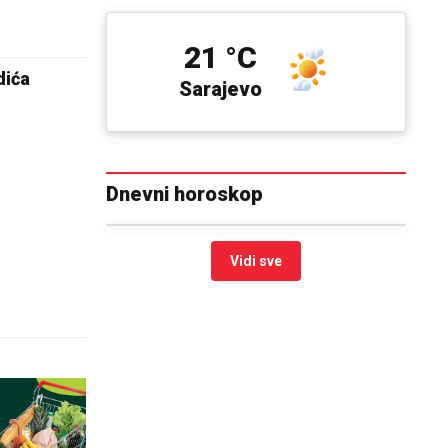
21 °C
dića
Sarajevo
Dnevni horoskop
Vidi sve