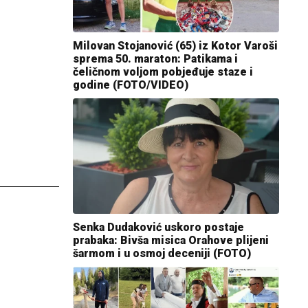
Milovan Stojanović (65) iz Kotor Varoši
sprema 50. maraton: Patikama i
čeličnom voljom pobjeđuje staze i
godine (FOTO/VIDEO)
Senka Dudaković uskoro postaje
prabaka: Bivša misica Orahove plijeni
šarmom i u osmoj deceniji (FOTO)