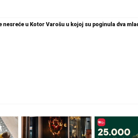
20 °C
je nesreće u Kotor Varošu u kojoj su poginula dva mla
Pale