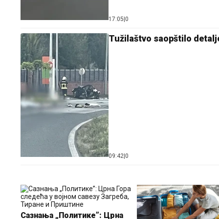
17:05
|
0
Tužilaštvo saopštilo detal
09:42
|
0
Сазнања „Политике”: Црна