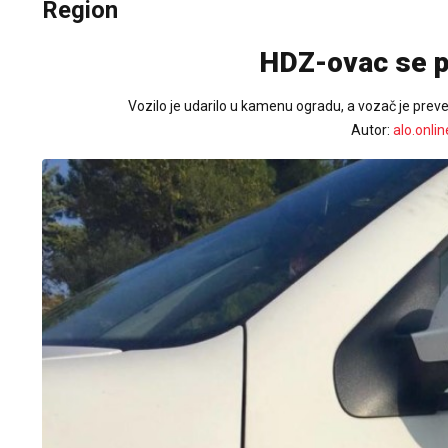
Region
HDZ-ovac se p
Vozilo je udarilo u kamenu ogradu, a vozač je prev
Autor:
alo.onlin