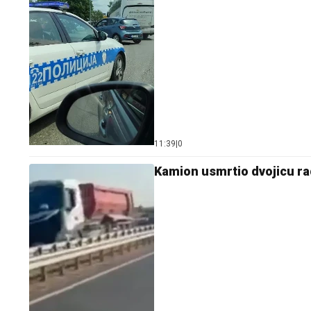
11:39
|
0
Kamion usmrtio dvojicu ra