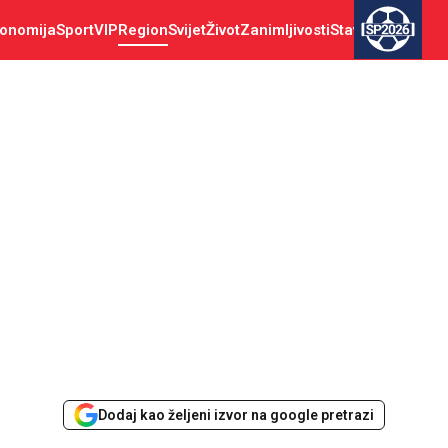
onomija
Sport
VIP
Region
Svijet
Život
Zanimljivosti
Stav
SP2026
Dodaj kao željeni izvor na google pretrazi