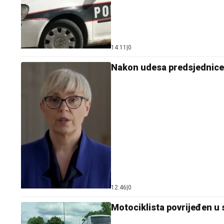
14:11
|
0
Nakon udesa predsjednice S
12:46
|
0
Motociklista povrijeđen u