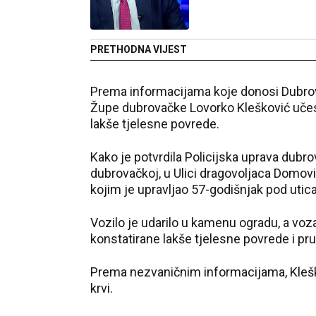
PRETHODNA VIJEST
Prema informacijama koje donosi Dubro
Župe dubrovačke Lovorko Klešković učest
lakše tjelesne povrede.
Kako je potvrdila Policijska uprava dubr
dubrovačkoj, u Ulici dragovoljaca Domov
kojim je upravljao 57-godišnjak pod utic
Vozilo je udarilo u kamenu ogradu, a vo
konstatirane lakše tjelesne povrede i pr
Prema nezvaničnim informacijama, Kleško
krvi.