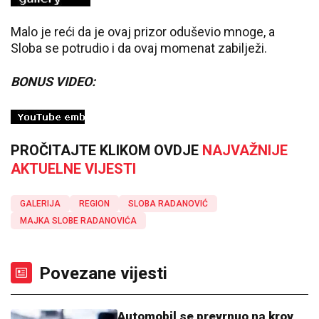
Malo je reći da je ovaj prizor oduševio mnoge, a
Sloba se potrudio i da ovaj momenat zabilježi.
BONUS VIDEO:
PROČITAJTE KLIKOM OVDJE
NAJVAŽNIJE
AKTUELNE VIJESTI
GALERIJA
REGION
SLOBA RADANOVIĆ
MAJKA SLOBE RADANOVIĆA
Povezane vijesti
Automobil se prevrnuo na krov,