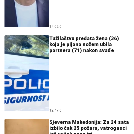
14:02
|
0
Tužilaštvu predata žena (36)
koja je pijana nožem ubila
partnera (71) nakon svađe
12:47
|
0
Sjeverna Makedonija: Za 24 sata
izbilo čak 25 požara, vatrogasci