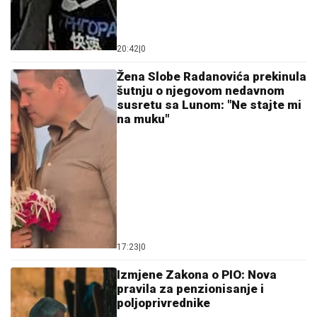
20:42
|
0
Žena Slobe Radanovića prekinula
šutnju o njegovom nedavnom
susretu sa Lunom: "Ne stajte mi
na muku"
17:23
|
0
Izmjene Zakona o PIO: Nova
pravila za penzionisanje i
poljoprivrednike