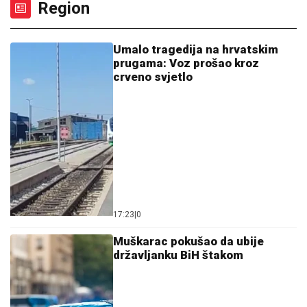
Region
Umalo tragedija na hrvatskim
prugama: Voz prošao kroz
crveno svjetlo
17:23
|
0
Muškarac pokušao da ubije
državljanku BiH štakom