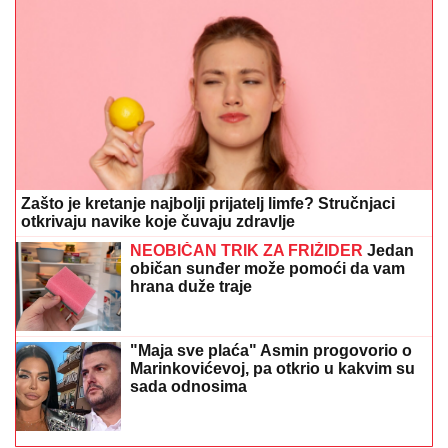
Zašto je kretanje najbolji prijatelj limfe? Stručnjaci
otkrivaju navike koje čuvaju zdravlje
NEOBIČAN TRIK ZA FRIŽIDER
Jedan
običan sunđer može pomoći da vam
hrana duže traje
"Maja sve plaća" Asmin progovorio o
Marinkovićevoj, pa otkrio u kakvim su
sada odnosima