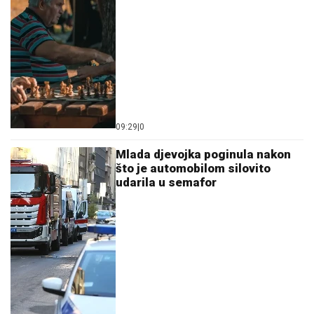
09:29
|
0
Mlada djevojka poginula nakon
što je automobilom silovito
udarila u semafor