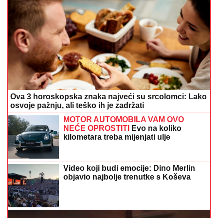
Ova 3 horoskopska znaka najveći su srcolomci: Lako
osvoje pažnju, ali teško ih je zadržati
MOTOR AUTOMOBILA VAM OVO
NEĆE OPROSTITI
Evo na koliko
kilometara treba mijenjati ulje
Video koji budi emocije: Dino Merlin
objavio najbolje trenutke s Koševa