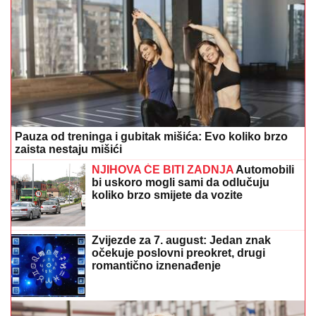
Pauza od treninga i gubitak mišića: Evo koliko brzo
zaista nestaju mišići
NJIHOVA ĆE BITI ZADNJA
Automobili
bi uskoro mogli sami da odlučuju
koliko brzo smijete da vozite
Zvijezde za 7. august: Jedan znak
očekuje poslovni preokret, drugi
romantično iznenađenje