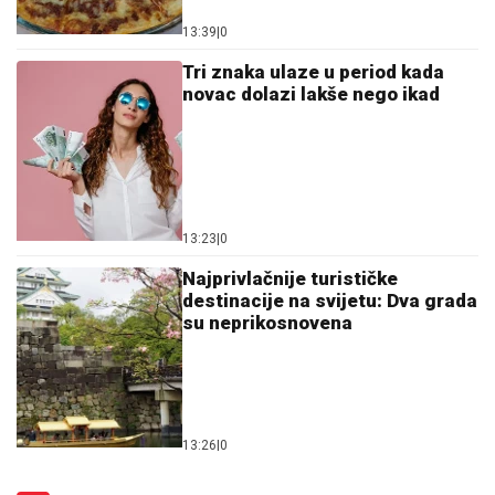
13:39
|
0
Tri znaka ulaze u period kada
novac dolazi lakše nego ikad
13:23
|
0
Najprivlačnije turističke
destinacije na svijetu: Dva grada
su neprikosnovena
13:26
|
0