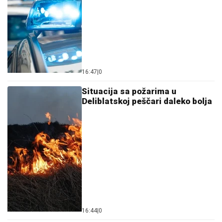
16:47
|
0
Situacija sa požarima u
Deliblatskoj peščari daleko bolja
16:44
|
0