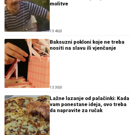
molitve
13:46
|
0
Baksuzni pokloni koje ne treba
nositi na slavu ili vjenčanje
13:30
|
0
Lažne lazanje od palačinki: Kada
vam ponestane ideja, ovo treba
da napravite za ručak