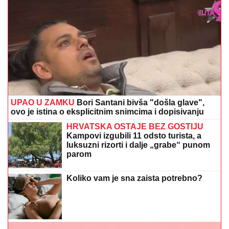
UPAO U ZAMKU
Bori Santani bivša "došla glave",
ovo je istina o eksplicitnim snimcima i dopisivanju
HRVATSKA OSTAJE BEZ GOSTIJU
Kampovi izgubili 11 odsto turista, a
luksuzni rizorti i dalje „grabe“ punom
parom
Koliko vam je sna zaista potrebno?