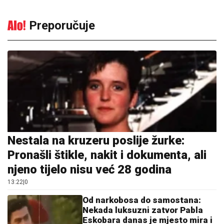
Preporučuje
Nestala na kruzeru poslije žurke:
Pronašli štikle, nakit i dokumenta, ali
njeno tijelo nisu već 28 godina
13:22
|
0
Od narkobosa do samostana:
Nekada luksuzni zatvor Pabla
Eskobara danas je mjesto mira i