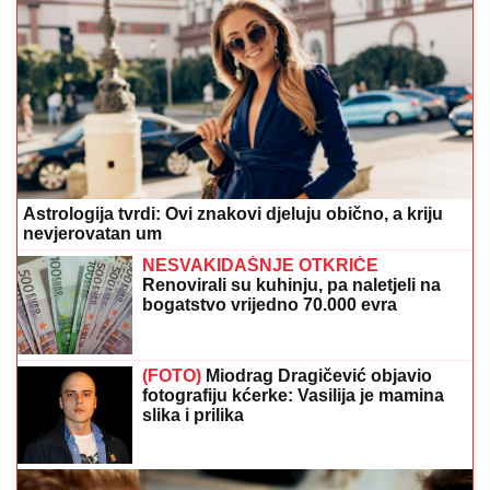
Astrologija tvrdi: Ovi znakovi djeluju obično, a kriju
nevjerovatan um
NESVAKIDAŠNJE OTKRIĆE
Renovirali su kuhinju, pa naletjeli na
bogatstvo vrijedno 70.000 evra
(FOTO)
Miodrag Dragičević objavio
fotografiju kćerke: Vasilija je mamina
slika i prilika