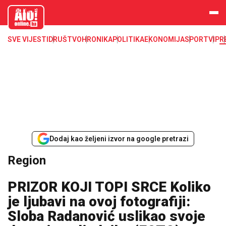
aloonline.b
a
SVE VIJESTI
DRUŠTVO
HRONIKA
POLITIKA
EKONOMIJA
SPORT
VIP
R
Dodaj kao željeni izvor na google pretrazi
Region
PRIZOR KOJI TOPI SRCE Koliko
je ljubavi na ovoj fotografiji:
Sloba Radanović uslikao svoje