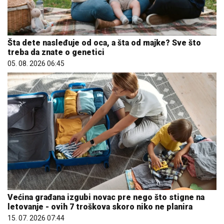
Šta dete nasleđuje od oca, a šta od majke? Sve što
treba da znate o genetici
05. 08. 2026 06:45
Većina građana izgubi novac pre nego što stigne na
letovanje - ovih 7 troškova skoro niko ne planira
15. 07. 2026 07:44