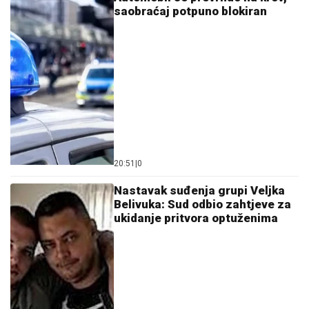
saobraćaj potpuno blokiran
20:51
|
0
Nastavak suđenja grupi Veljka
Belivuka: Sud odbio zahtjeve za
ukidanje pritvora optuženima