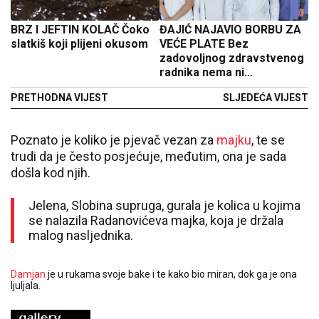
BRZ I JEFTIN KOLAČ Čoko
ĐAJIĆ NAJAVIO BORBU ZA
slatkiš koji plijeni okusom
VEĆE PLATE Bez
zadovoljnog zdravstvenog
radnika nema ni
zadovoljnog pacijenta
PRETHODNA VIJEST
SLJEDEĆA VIJEST
(FOTO)
Poznato je koliko je pjevač vezan za
majku
, te se
trudi da je često posjećuje, međutim, ona je sada
došla kod njih.
Jelena, Slobina supruga, gurala je kolica u kojima
se nalazila Radanovićeva majka, koja je držala
malog nasljednika.
Damjan
je u rukama svoje bake i te kako bio miran, dok ga je ona
ljuljala.