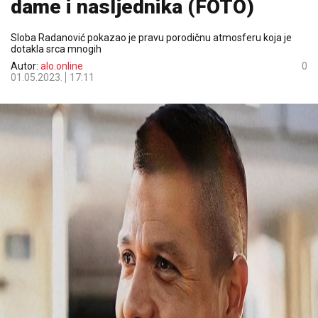
dame i nasljednika (FOTO)
Sloba Radanović pokazao je pravu porodičnu atmosferu koja je
dotakla srca mnogih
Autor:
alo.online
0
01.05.2023.
17:11