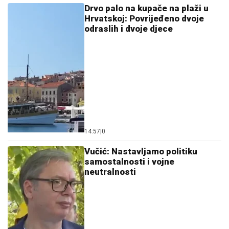
Drvo palo na kupače na plaži u
Hrvatskoj: Povrijeđeno dvoje
odraslih i dvoje djece
14:57
|
0
Vučić: Nastavljamo politiku
samostalnosti i vojne
neutralnosti