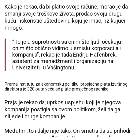
Kako je rekao, da bi platio svoje račune, morao je da
smanji svoje troškove života, prodao svoju drugu
kuću i iskoristio ušteđevinu koju je imao, rizikujući
mnogo.
“To je u suprotnosti sa onim što ljudi očekuju i
onim što obično vidimo u smislu korporacija i
kompanija”, rekao je tada Endrju Hafenbrek,
asistent za menadžment i organizaciju na
Univerzitetu u Vašingtonu.
Prema Institutu za ekonomsku politiku, prosječna plata izvršnog
direktora je 320 puta veća od plate prosječnog radnika.
Prajs je rekao da, uprkos uspjehu koji je njegova
kompanija postigla sa ovom politikom, želi da ga
slijede i druge kompanije.
Međutim, to i dalje nije tako. On smatra da su prihodi