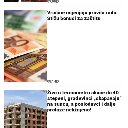
09:00
|
0
Vrućine mijenjaju pravila rada:
Stižu bonusi za zaštitu
08:14
|
0
Živa u termometru skače do 40
stepeni, građevinci „skapavaju“
na suncu, a poslodavci i dalje
prolaze nekžnjeno!