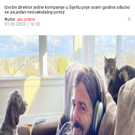
Izvršni direktor jedne kompanije u Sijetlu prije osam godina odlučio
se za jedan nesvakidašnji potez
Autor:
alo.online
0
01.05.2023.
10:30