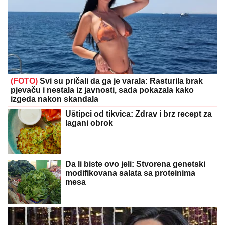
(FOTO)
Svi su pričali da ga je varala: Rasturila brak
pjevaču i nestala iz javnosti, sada pokazala kako
izgeda nakon skandala
Uštipci od tikvica: Zdrav i brz recept za
lagani obrok
Da li biste ovo jeli: Stvorena genetski
modifikovana salata sa proteinima
mesa