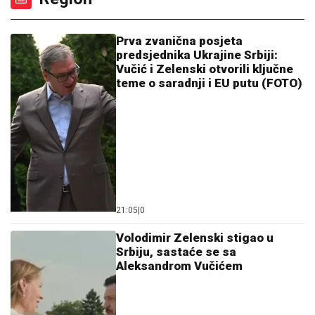
Prva zvanična posjeta
predsjednika Ukrajine Srbiji:
Vučić i Zelenski otvorili ključne
teme o saradnji i EU putu (FOTO)
21:05
|
0
Volodimir Zelenski stigao u
Srbiju, sastaće se sa
Aleksandrom Vučićem