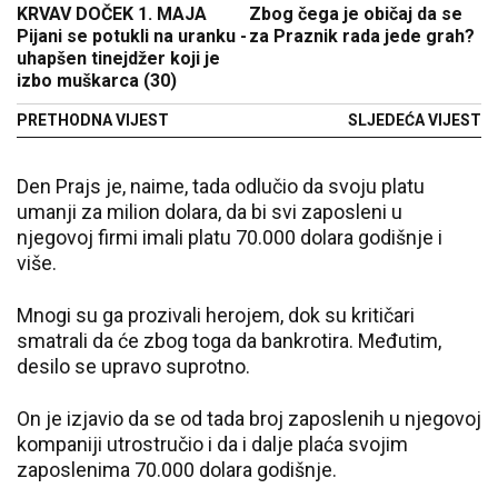
KRVAV DOČEK 1. MAJA
Zbog čega je običaj da se
Pijani se potukli na uranku -
za Praznik rada jede grah?
uhapšen tinejdžer koji je
izbo muškarca (30)
PRETHODNA VIJEST
SLJEDEĆA VIJEST
Den Prajs je, naime, tada odlučio da svoju platu
umanji za milion dolara, da bi svi zaposleni u
njegovoj firmi imali platu 70.000 dolara godišnje i
više.
Mnogi su ga prozivali herojem, dok su kritičari
smatrali da će zbog toga da bankrotira. Međutim,
desilo se upravo suprotno.
On je izjavio da se od tada broj zaposlenih u njegovoj
kompaniji utrostručio i da i dalje plaća svojim
zaposlenima 70.000 dolara godišnje.