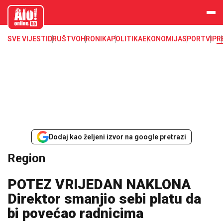
aloonline.b
a
SVE VIJESTI
DRUŠTVO
HRONIKA
POLITIKA
EKONOMIJA
SPORT
VIP
R
Dodaj kao željeni izvor na google pretrazi
Region
POTEZ VRIJEDAN NAKLONA
Direktor smanjio sebi platu da
bi povećao radnicima