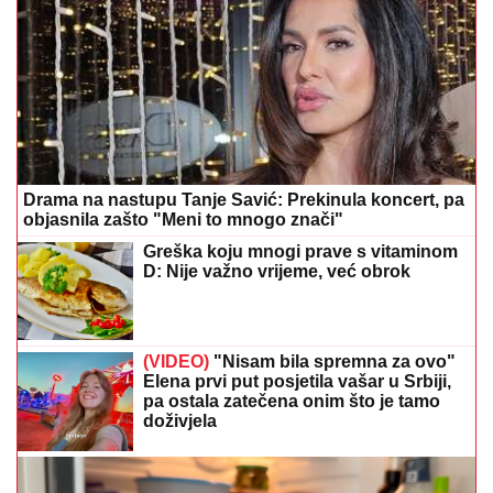
Drama na nastupu Tanje Savić: Prekinula koncert, pa
objasnila zašto "Meni to mnogo znači"
Greška koju mnogi prave s vitaminom
D: Nije važno vrijeme, već obrok
(VIDEO)
"Nisam bila spremna za ovo"
Elena prvi put posjetila vašar u Srbiji,
pa ostala zatečena onim što je tamo
doživjela