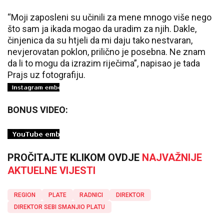
“Moji zaposleni su učinili za mene mnogo više nego
što sam ja ikada mogao da uradim za njih. Dakle,
činjenica da su htjeli da mi daju tako nestvaran,
nevjerovatan poklon, prilično je posebna. Ne znam
da li to mogu da izrazim riječima”, napisao je tada
Prajs uz fotografiju.
BONUS VIDEO:
PROČITAJTE KLIKOM OVDJE
NAJVAŽNIJE
AKTUELNE VIJESTI
REGION
PLATE
RADNICI
DIREKTOR
DIREKTOR SEBI SMANJIO PLATU