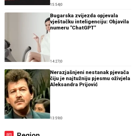
15:54
|
0
Bugarska zvijezda opjevala
vještačku inteligenciju: Objavila
numeru "ChatGPT"
14:27
|
0
Nerazjašnjeni nestanak pjevača
čiju je najtužniju pjesmu oživjela
Aleksandra Prijović
13:59
|
0
Region