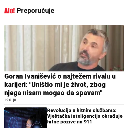
Preporučuje
Goran Ivanišević o najtežem rivalu u
karijeri: "Uništio mi je život, zbog
njega nisam mogao da spavam"
19:01
|
0
Revolucija u hitnim službama:
Vještačka inteligencija obrađuje
hitne pozive na 911