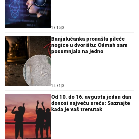
18:15
|
0
Banjalučanka pronašla pileće
nogice u dvorištu: Odmah sam
posumnjala na jedno
12:31
|
0
Od 10. do 16. avgusta jedan dan
donosi najveću sreću: Saznajte
kada je vaš trenutak