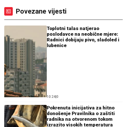
Povezane vijesti
Toplotni talas natjerao
poslodavce na neobične mjere:
Radnici dobijaju pivo, sladoled i
lubenice
10:24
|
0
Pokrenuta inicijativa za hitno
donošenje Pravilnika o zaštiti
radnika na otvorenom tokom
izrazito visokih temperatura