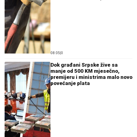
08:05
|
0
Dok građani Srpske žive sa
manje od 500 KM mjesečno,
premijeru i ministrima malo novo
povećanje plata