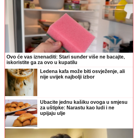
Ovo će vas iznenaditi: Stari sunđer više ne bacajte,
iskoristite ga za ovo u kupatilu
Ledena kafa može biti osvježenje, ali
nije uvijek najbolji izbor
Ubacite jednu kašiku ovoga u smjesu
za uštipke: Narastu kao ludi i ne
upijaju ulje