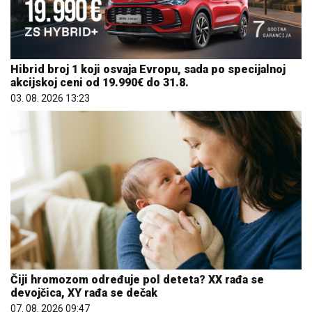
Hibrid broj 1 koji osvaja Evropu, sada po specijalnoj
akcijskoj ceni od 19.990€ do 31.8.
03. 08. 2026 13:23
Čiji hromozom određuje pol deteta? XX rađa se
devojčica, XY rađa se dečak
07. 08. 2026 09:47