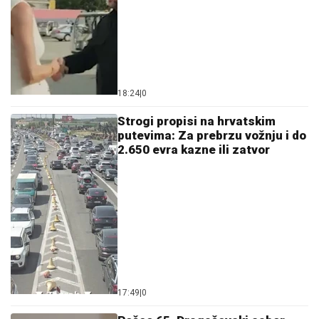
18:24
|
0
Strogi propisi na hrvatskim
putevima: Za prebrzu vožnju i do
2.650 evra kazne ili zatvor
17:49
|
0