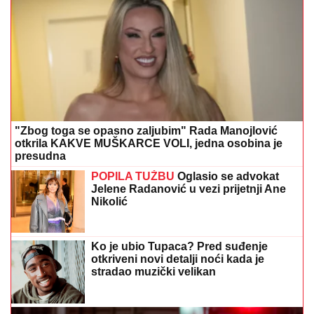
"Zbog toga se opasno zaljubim" Rada Manojlović
otkrila KAKVE MUŠKARCE VOLI, jedna osobina je
presudna
POPILA TUŽBU
Oglasio se advokat
Jelene Radanović u vezi prijetnji Ane
Nikolić
Ko je ubio Tupaca? Pred suđenje
otkriveni novi detalji noći kada je
stradao muzički velikan