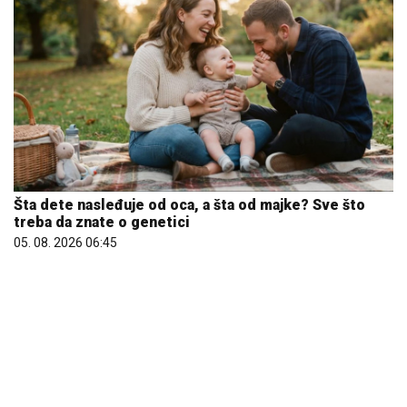
Šta dete nasleđuje od oca, a šta od majke? Sve što
treba da znate o genetici
05. 08. 2026 06:45
Marija (3) se igrala u dvorištu i samo je nestala: Posle
42 godine otac je pronašao, zanemeo je kada je saznao
gde je bila
06. 08. 2026 09:39