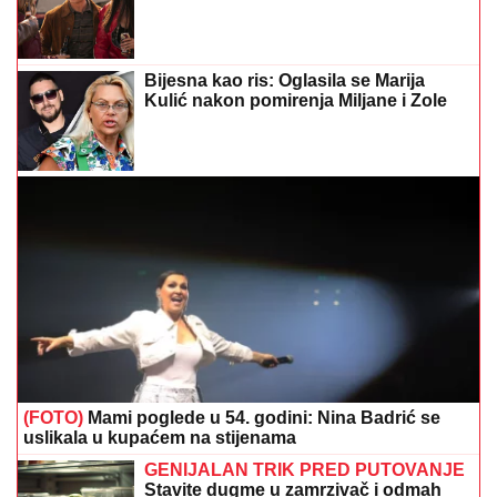
(FOTO)
Mami poglede u 54. godini: Nina Badrić se
uslikala u kupaćem na stijenama
GENIJALAN TRIK PRED PUTOVANJE
Stavite dugme u zamrzivač i odmah
ćete znati ako nešto nije u redu
Policajac otkrio trik: Ova jednostavna
prepreka usporiće provalnike