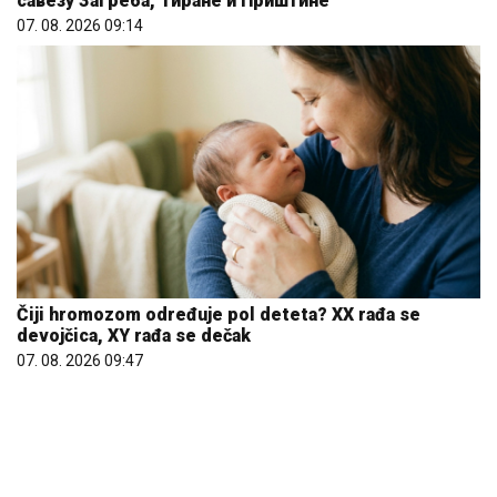
Čiji hromozom određuje pol deteta? XX rađa se
devojčica, XY rađa se dečak
07. 08. 2026 09:47