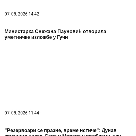
07. 08. 2026 11:44
"Резервоари се празне, време истиче": Дунав
критично низак, Сава и Морава у проблему, али
једна река спасава Србију
PREPORUKA ZA VAS