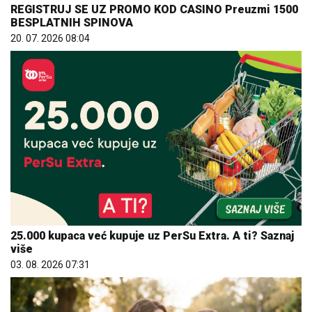
25.000 kupaca već kupuje uz PerSu Extra. A ti? Saznaj
više
03. 08. 2026 07:31