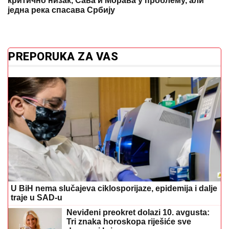
U BiH nema slučajeva ciklosporijaze, epidemija i dalje
traje u SAD-u
Neviđeni preokret dolazi 10. avgusta:
Tri znaka horoskopa riješiće sve
dugove i brige
Razvlačiće se nikad lakše: U tijesto
dodajte ovo i gledajte magiju