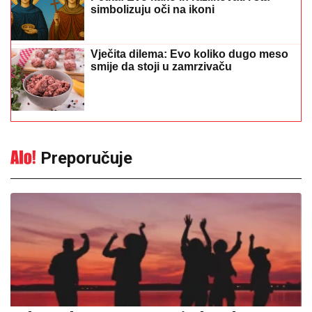
Od 10. do 16. avgusta jedan dan
donosi najveću sreću: Saznajte kada
je vaš trenutak
15:54
|
0
Vrućina ne popušta: Sutra do 38
stepeni uz lokalne pljuskove