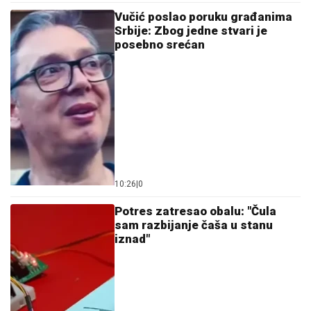
10:26
|
0
Potres zatresao obalu: "Čula
sam razbijanje čaša u stanu
iznad"
07:20
|
0
Drama na Hvaru: Mlada žena
kolabirala na morskim stijenama