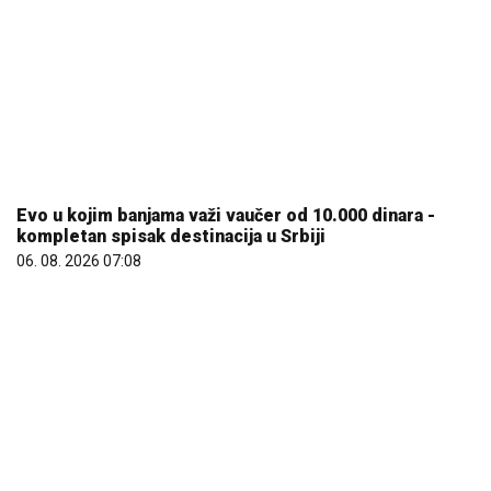
Evo u kojim banjama važi vaučer od 10.000 dinara -
kompletan spisak destinacija u Srbiji
06. 08. 2026 07:08
Većina građana izgubi novac pre nego što stigne na
letovanje - ovih 7 troškova skoro niko ne planira
15. 07. 2026 07:44