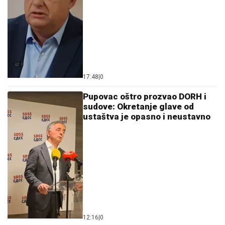
12:16
|
0
Vučić poslao poruku građanima
Srbije: Zbog jedne stvari je
posebno srećan