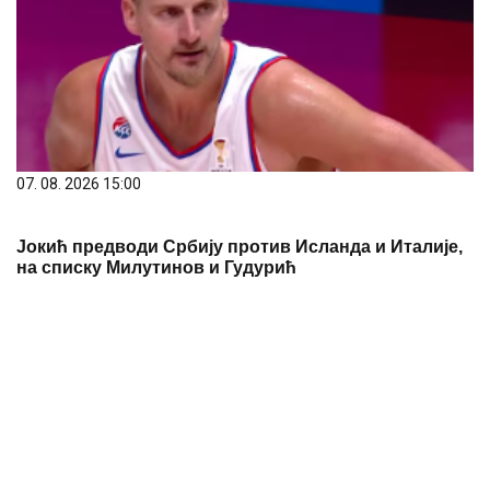
07. 08. 2026 14:42
Министарка Снежана Пауновић отворила
уметничке изложбе у Гучи