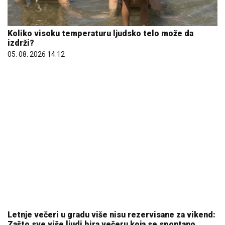
Koliko visoku temperaturu ljudsko telo može da
izdrži?
05. 08. 2026 14:12
Letnje večeri u gradu više nisu rezervisane za vikend:
Zašto sve više ljudi bira večeru koja se spontano
pretvori u druženje
23. 07. 2026 12:47