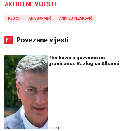
AKTUELNE VIJESTI
REGION
ANA BRNABIĆ
ANDREJ PLENKOVIĆ
Povezane vijesti
Plenković o gužvama na
granicama: Razlog su Albanci
10:03
|
0