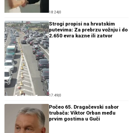
17:49
|
0
Počeo 65. Dragačevski sabor
trubača: Viktor Orban među
prvim gostima u Guči
17:48
|
0
Pupovac oštro prozvao DORH i
sudove: Okretanje glave od
ustaštva je opasno i neustavno