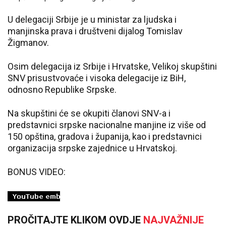
U delegaciji Srbije je u ministar za ljudska i
manjinska prava i društveni dijalog Tomislav
Žigmanov.
Osim delegacija iz Srbije i Hrvatske, Velikoj skupštini
SNV prisustvovaće i visoka delegacije iz BiH,
odnosno Republike Srpske.
Na skupštini će se okupiti članovi SNV-a i
predstavnici srpske nacionalne manjine iz više od
150 opština, gradova i županija, kao i predstavnici
organizacija srpske zajednice u Hrvatskoj.
BONUS VIDEO:
PROČITAJTE KLIKOM OVDJE
NAJVAŽNIJE