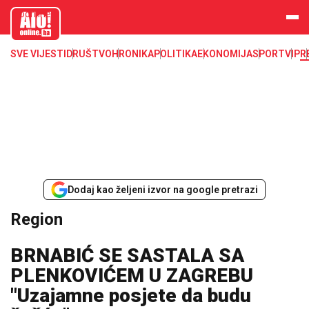
aloonline.b
a
SVE VIJESTI
DRUŠTVO
HRONIKA
POLITIKA
EKONOMIJA
SPORT
VIP
R
Dodaj kao željeni izvor na google pretrazi
Region
BRNABIĆ SE SASTALA SA
PLENKOVIĆEM U ZAGREBU
"Uzajamne posjete da budu