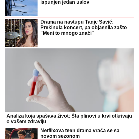
Analiza koja spašava život: Šta plinovi u krvi otkrivaju
o vašem zdravlju
Netflixova teen drama vraća se sa
novom sezonom
Bijesna kao ris: Oglasila se Marija
Kulić nakon pomirenja Miljane i Zole