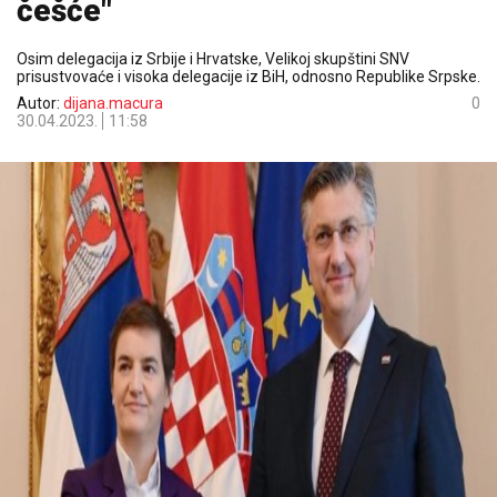
češće"
Osim delegacija iz Srbije i Hrvatske, Velikoj skupštini SNV
prisustvovaće i visoka delegacije iz BiH, odnosno Republike Srpske.
Autor:
dijana.macura
0
30.04.2023.
11:58