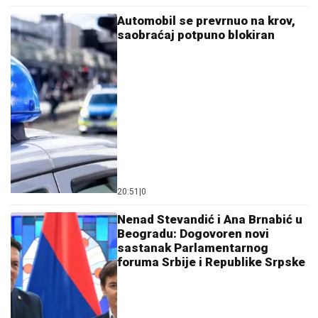
Automobil se prevrnuo na krov,
saobraćaj potpuno blokiran
20:51
|
0
Nenad Stevandić i Ana Brnabić u
Beogradu: Dogovoren novi
sastanak Parlamentarnog
foruma Srbije i Republike Srpske