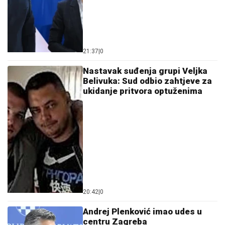
21:37
|
0
Nastavak suđenja grupi Veljka
Belivuka: Sud odbio zahtjeve za
ukidanje pritvora optuženima
20:42
|
0
Andrej Plenković imao udes u
centru Zagreba