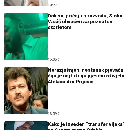
čiju je najtužniju pjesmu oživjela
Aleksandra Prijović
13:59
|
0
Kako je izveden “transfer vijeka”
na Crnom moru: Odakle
Trabzonu pare za Salaha
14:40
|
0
Region
Volodimir Zelenski stigao u