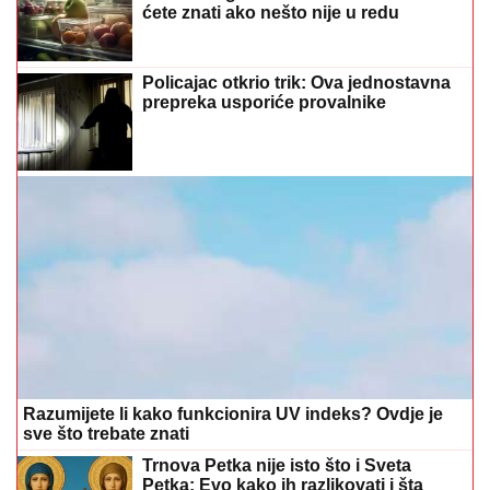
Razumijete li kako funkcionira UV indeks? Ovdje je
sve što trebate znati
Trnova Petka nije isto što i Sveta
Petka: Evo kako ih razlikovati i šta
simbolizuju oči na ikoni
Vječita dilema: Evo koliko dugo meso
smije da stoji u zamrzivaču
Preporučuje