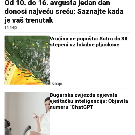
15:03
|
0
Bugarska zvijezda opjevala
vještačku inteligenciju: Objavila
numeru "ChatGPT"
14:27
|
0
Dok svi pričaju o razvodu, Sloba
Vasić uhvaćen sa poznatom
starletom
15:05
|
0
Nerazjašnjeni nestanak pjevača