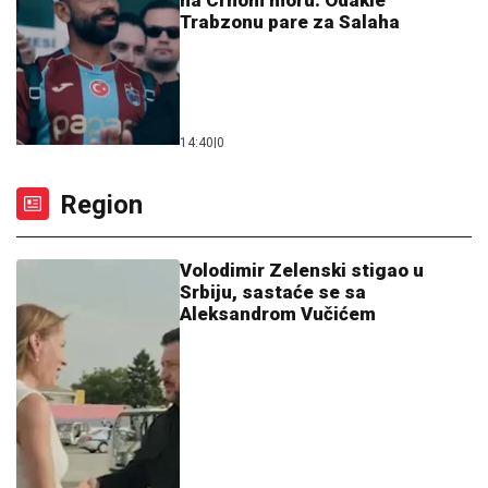
Srbiju, sastaće se sa
Aleksandrom Vučićem
18:24
|
0
Strogi propisi na hrvatskim
putevima: Za prebrzu vožnju i do
2.650 evra kazne ili zatvor