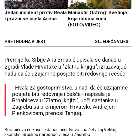
Jedan incident protiv Reala
Manastir Ostrog: Svetinja
i prazni se cijela Arena
koja donosi čuda
(FOTO/VIDEO)
PRETHODNA VIJEST
SLJEDEĆA VIJEST
Premijerka Srbije Ana Brnabić upisala se danas u
zgradi Vlade Hrvatske u "Zlatnu knjigu", izražavajući
nadu da će uzajamne posjete biti redovnije i češće.
- Hvala za gostoprimstvo, u nadi da će uzajamne
posjete biti redovnije i češće - napisala je
Brnabićeva u "Zlatnoj knjizi", uoči sastanka u
Zagrebu sa premijerom Hrvatske Andrejem
Plenkovićem, prenosi Tanjug.
Brnabićeva će kasnije danas učestvovati na četvrtoj Velikoj
skupštini Srpskog narodnog vijeća u Zagrebu.