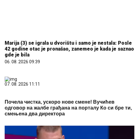
07. 08. 2026 11:11
Почела чистка, ускоро нове смене! Вучићев
одговор на жалбе грађана на порталу Ко си бре ти,
смењена два директора
07. 08. 2026 15:00
Јокић предводи Србију против Исланда и Италије,
на списку Милутинов и Гудурић