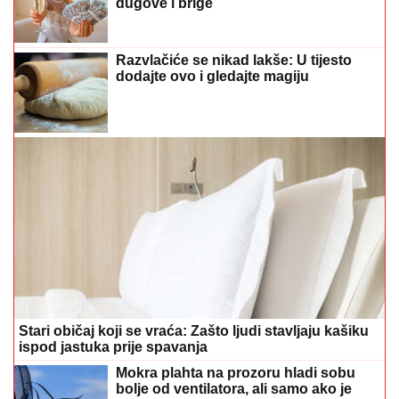
Stari običaj koji se vraća: Zašto ljudi stavljaju kašiku
ispod jastuka prije spavanja
Mokra plahta na prozoru hladi sobu
bolje od ventilatora, ali samo ako je
ispunjen jedan uslov
Drama na nastupu Tanje Savić:
Prekinula koncert, pa objasnila zašto
"Meni to mnogo znači"