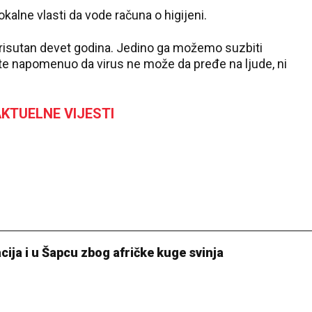
lokalne vlasti da vode računa o higijeni.
 prisutan devet godina. Jedino ga možemo suzbiti
, te napomenuo da virus ne može da pređe na ljude, ni
KTUELNE VIJESTI
ija i u Šapcu zbog afričke kuge svinja