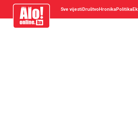
aloonline.ba
Sve vijesti
Društvo
Hronika
Politika
Ek