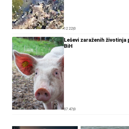
12:22
|
0
Leševi zaraženih životinja
BiH
07:47
|
0