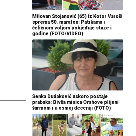
Milovan Stojanović (65) iz Kotor Varoši
sprema 50. maraton: Patikama i
čeličnom voljom pobjeđuje staze i
godine (FOTO/VIDEO)
Senka Dudaković uskoro postaje
prabaka: Bivša misica Orahove plijeni
šarmom i u osmoj deceniji (FOTO)