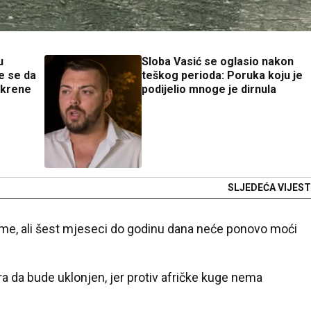
u
Sloba Vasić se oglasio nakon
e se da
teškog perioda: Poruka koju je
iskrene
podijelio mnoge je dirnula
SLJEDEĆA VIJEST
arme, ali šest mjeseci do godinu dana neće ponovo moći
ra da bude uklonjen, jer protiv afričke kuge nema