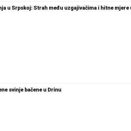
inja u Srpskoj: Strah među uzgajivačima i hitne mjere 
žene svinje bačene u Drinu