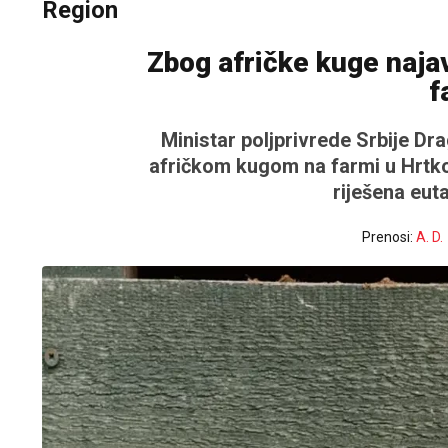
Region
Zbog afričke kuge najav
f
Ministar poljprivrede Srbije Dr
afričkom kugom na farmi u Hrtkov
riješena euta
Prenosi:
A. D.