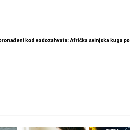
20 °C
Pale
 pronađeni kod vodozahvata: Afrička svinjska kuga p