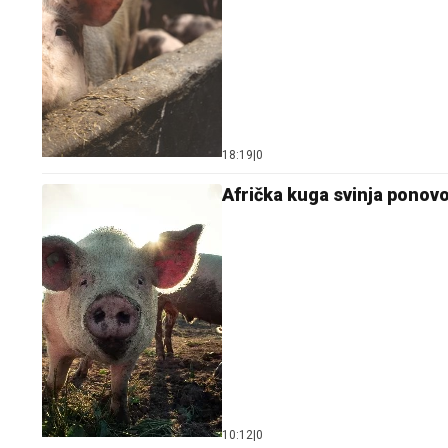
18:19
|
0
Afrička kuga svinja ponov
10:12
|
0