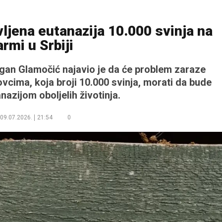
ljena eutanazija 10.000 svinja na
armi u Srbiji
agan Glamočić najavio je da će problem zaraze
cima, koja broji 10.000 svinja, morati da bude
nazijom oboljelih životinja.
09.07.2026.
21:54
0