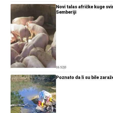
Novi talas afričke kuge sv
Semberiji
06:52
|
0
Poznato da li su bile zara