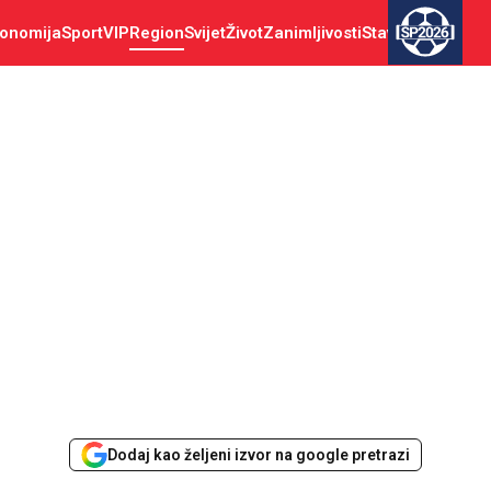
onomija
Sport
VIP
Region
Svijet
Život
Zanimljivosti
Stav
SP2026
Dodaj kao željeni izvor na google pretrazi