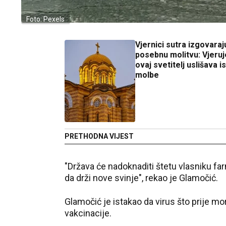
Foto: Pexels
Vjernici sutra izgovaraj
posebnu molitvu: Vjeruj
ovaj svetitelj uslišava 
molbe
PRETHODNA VIJEST
"Država će nadoknaditi štetu vlasniku f
da drži nove svinje", rekao je Glamočić.
Glamočić je istakao da virus što prije mo
vakcinacije.