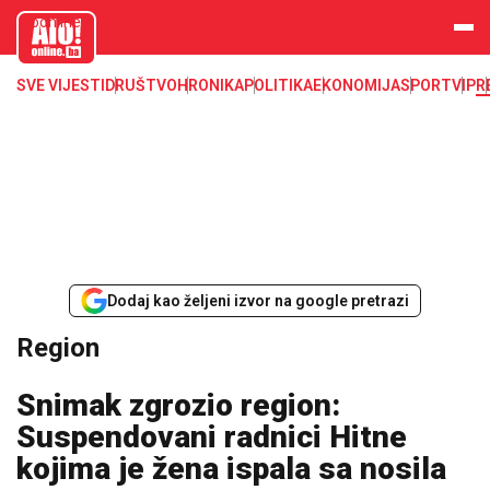
aloonline.b
a
SVE VIJESTI
DRUŠTVO
HRONIKA
POLITIKA
EKONOMIJA
SPORT
VIP
R
Dodaj kao željeni izvor na google pretrazi
Region
Snimak zgrozio region:
Suspendovani radnici Hitne
kojima je žena ispala sa nosila