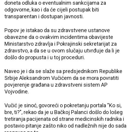
doneta odluka o eventualnim sankcijama za
odgovorne, kao i da će cijeli postupak biti
transparentan i dostupan javnosti.
Popov je istakao da su zdravstvene ustanove
obavezne da o ovakvim incidentima obavijeste
Ministarstvo zdravlja i Pokrajinski sekretarijat za
zdravstvo, a da se u ovom slučaju utvrđuje da li je
došlo do propusta i u toj proceduri.
Naveo je i da se slaže sa predsjednikom Republike
Srbije Aleksandrom Vučićem da se mora povratiti
povjerenje građana u zdravstveni sistem AP
Vojvodine.
Vučić je sinoć, govoreći o pokretanju portala "Ko si,
bre, ti?", rekao da je u Bačkoj Palanci došlo do lošeg
tretiranja pacijenata od strane medicinskih radnika i
postavio pitanje zašto niko od nadležnih nije do sada