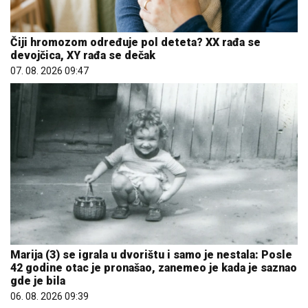
Čiji hromozom određuje pol deteta? XX rađa se
devojčica, XY rađa se dečak
07. 08. 2026 09:47
Marija (3) se igrala u dvorištu i samo je nestala: Posle
42 godine otac je pronašao, zanemeo je kada je saznao
gde je bila
06. 08. 2026 09:39