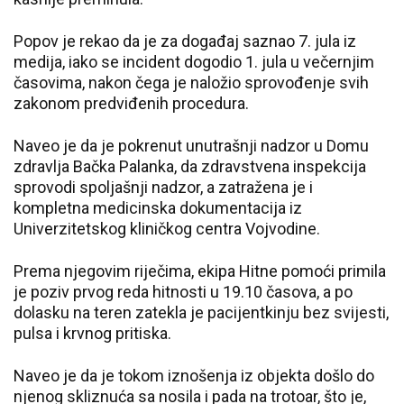
Popov je rekao da je za događaj saznao 7. jula iz
medija, iako se incident dogodio 1. jula u večernjim
časovima, nakon čega je naložio sprovođenje svih
zakonom predviđenih procedura.
Naveo je da je pokrenut unutrašnji nadzor u Domu
zdravlja Bačka Palanka, da zdravstvena inspekcija
sprovodi spoljašnji nadzor, a zatražena je i
kompletna medicinska dokumentacija iz
Univerzitetskog kliničkog centra Vojvodine.
Prema njegovim riječima, ekipa Hitne pomoći primila
je poziv prvog reda hitnosti u 19.10 časova, a po
dolasku na teren zatekla je pacijentkinju bez svijesti,
pulsa i krvnog pritiska.
Naveo je da je tokom iznošenja iz objekta došlo do
njenog skliznuća sa nosila i pada na trotoar, što je,