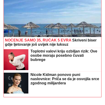
NOĆENJE SAMO 35, RUČAK 5 EVRA
Skriveni biser
gdje ljetovanje još uvijek nije luksuz
Toplotni valovi kriju ozbiljan rizik: Ove
osobe moraju posebno čuvati
bubrege
Nicole Kidman ponovo puni
naslovnice: Priča se da je osvojila srce
zgodnog milijardera