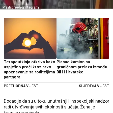
Printscreen/Instagram
Terapeutkinja otkriva kako
Planuo kamion na
uspješno proći kroz prvo
graničnom prelazu između
upoznavanje sa roditeljima
BiH i Hrvatske
partnera
PRETHODNA VIJEST
SLJEDEĆA VIJEST
Dodao je da su u toku unutrašnji i inspekcijski nadzor
radi utvrđivanja svih okolnosti slučaja. Žena je
kasnije preminula.