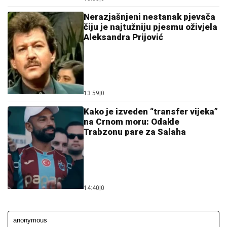
Nerazjašnjeni nestanak pjevača
čiju je najtužniju pjesmu oživjela
Aleksandra Prijović
13:59
|
0
Kako je izveden “transfer vijeka”
na Crnom moru: Odakle
Trabzonu pare za Salaha
14:40
|
0