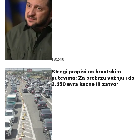
18:24
|
0
Strogi propisi na hrvatskim
putevima: Za prebrzu vožnju i do
2.650 evra kazne ili zatvor