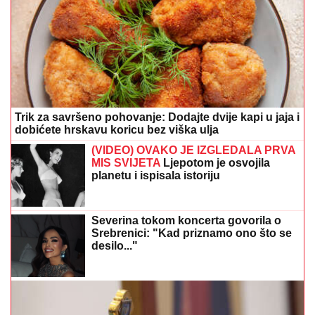
Trik za savršeno pohovanje: Dodajte dvije kapi u jaja i
dobićete hrskavu koricu bez viška ulja
(VIDEO) OVAKO JE IZGLEDALA PRVA
MIS SVIJETA
Ljepotom je osvojila
planetu i ispisala istoriju
Severina tokom koncerta govorila o
Srebrenici: "Kad priznamo ono što se
desilo..."