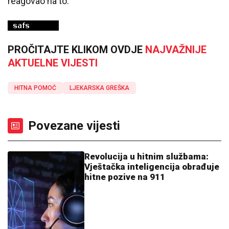
reagovao na to.
PROČITAJTE KLIKOM OVDJE
NAJVAŽNIJE
AKTUELNE VIJESTI
HITNA POMOĆ
LJEKARSKA GREŠKA
Povezane vijesti
Revolucija u hitnim službama:
Vještačka inteligencija obrađuje
hitne pozive na 911