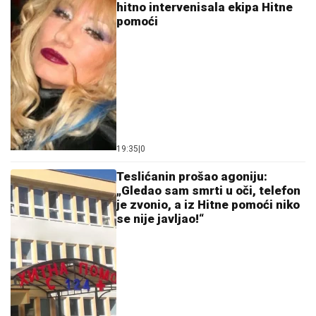
hitno intervenisala ekipa Hitne
pomoći
19:35
|
0
Teslićanin prošao agoniju:
„Gledao sam smrti u oči, telefon
je zvonio, a iz Hitne pomoći niko
se nije javljao!“