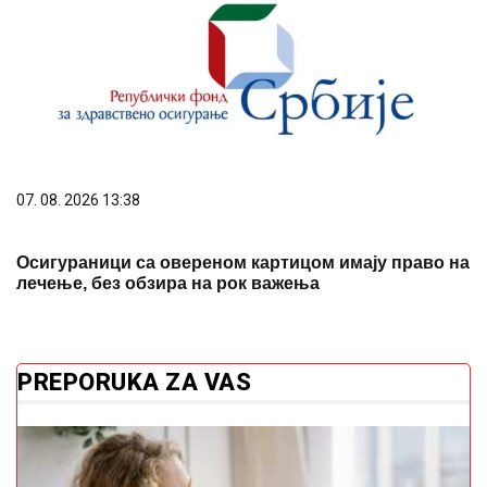
07. 08. 2026 13:38
Осигураници са овереном картицом имају право на
лечење, без обзира на рок важења
PREPORUKA ZA VAS