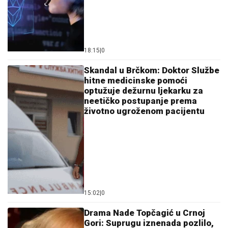
18:15
|
0
Skandal u Brčkom: Doktor Službe
hitne medicinske pomoći
optužuje dežurnu ljekarku za
neetičko postupanje prema
životno ugroženom pacijentu
15:02
|
0
Drama Nade Topčagić u Crnoj
Gori: Suprugu iznenada pozlilo,