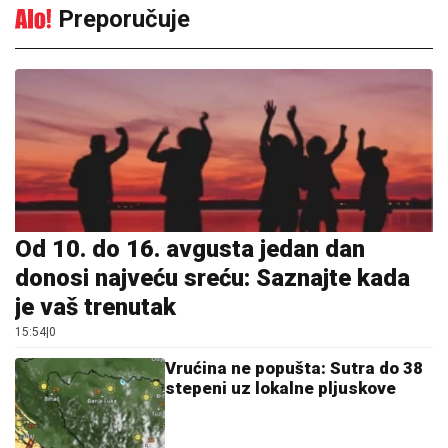
Preporučuje
Od 10. do 16. avgusta jedan dan
donosi najveću sreću: Saznajte kada
je vaš trenutak
15:54
|
0
Vrućina ne popušta: Sutra do 38
stepeni uz lokalne pljuskove