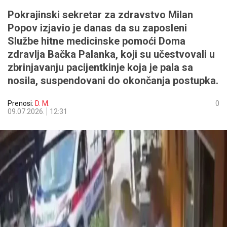
Pokrajinski sekretar za zdravstvo Milan
Popov izjavio je danas da su zaposleni
Službe hitne medicinske pomoći Doma
zdravlja Bačka Palanka, koji su učestvovali u
zbrinjavanju pacijentkinje koja je pala sa
nosila, suspendovani do okončanja postupka.
Prenosi:
D. M.
0
09.07.2026.
12:31