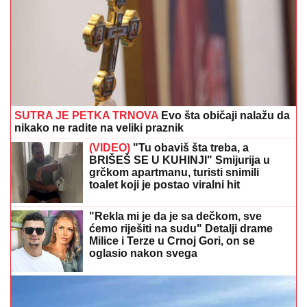
SUTRA JE PETKA TRNOVA
Evo šta običaji nalažu da
nikako ne radite na veliki praznik
(VIDEO)
"Tu obaviš šta treba, a
BRIŠEŠ SE U KUHINJI" Smijurija u
grčkom apartmanu, turisti snimili
toalet koji je postao viralni hit
"Rekla mi je da je sa dečkom, sve
ćemo riješiti na sudu" Detalji drame
Milice i Terze u Crnoj Gori, on se
oglasio nakon svega