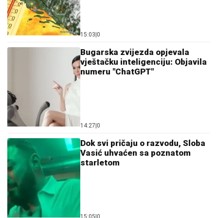
15:03
|
0
Bugarska zvijezda opjevala
vještačku inteligenciju: Objavila
numeru "ChatGPT"
14:27
|
0
Dok svi pričaju o razvodu, Sloba
Vasić uhvaćen sa poznatom
starletom
15:05
|
0