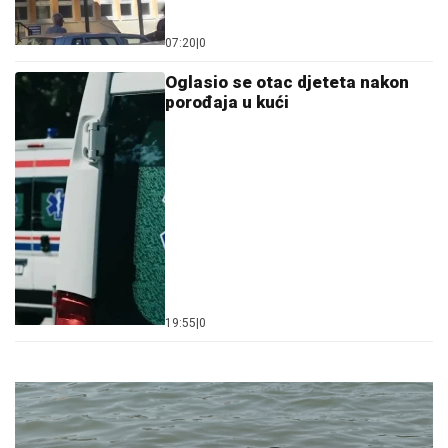
07:20
|
0
Oglasio se otac djeteta nakon
porođaja u kući
19:55
|
0