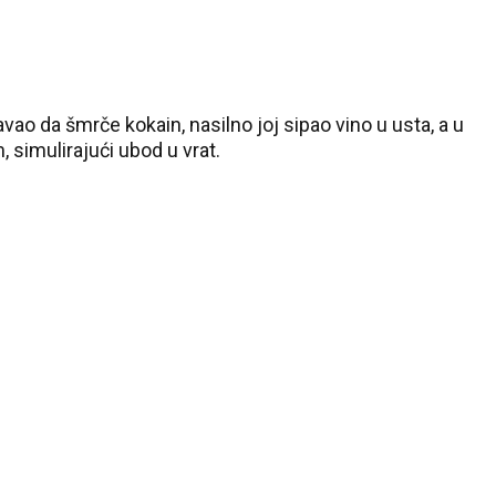
javao da šmrče kokain, nasilno joj sipao vino u usta, a u
, simulirajući ubod u vrat.