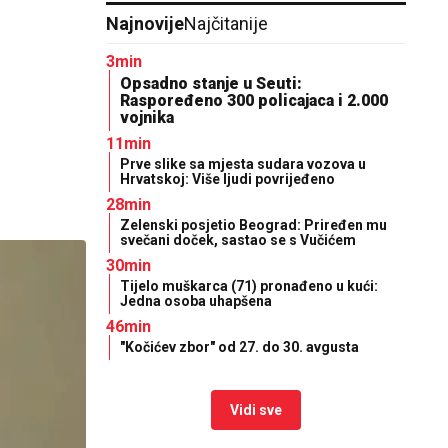
Najnovije
Najčitanije
3min
Opsadno stanje u Seuti:
Raspoređeno 300 policajaca i 2.000
vojnika
11min
Prve slike sa mjesta sudara vozova u
Hrvatskoj: Više ljudi povrijeđeno
28min
Zelenski posjetio Beograd: Priređen mu
svečani doček, sastao se s Vučićem
30min
Tijelo muškarca (71) pronađeno u kući:
Jedna osoba uhapšena
46min
"Kočićev zbor" od 27. do 30. avgusta
Vidi sve