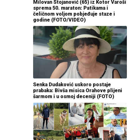
Milovan Stojanović (65) iz Kotor Varoši
sprema 50. maraton: Patikama i
čeličnom voljom pobjeđuje staze i
godine (FOTO/VIDEO)
Senka Dudaković uskoro postaje
prabaka: Bivša misica Orahove plijeni
šarmom i u osmoj deceniji (FOTO)