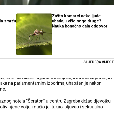
Zašto komarci neke ljude
la smrću
ubadaju više nego druge?
Nauka konačno dala odgovor
SLJEDEĆA VIJEST
ista, bivši suvlasnik ugledne kompanije za obezbjeđenje i
naka na parlamentarnim izborima, uhapšen je nakon
ine.
uznog hotela “Šeraton” u centru Zagreba držao djevojku
tiv njene volje, mučio je, tukao, pljuvao i seksualno