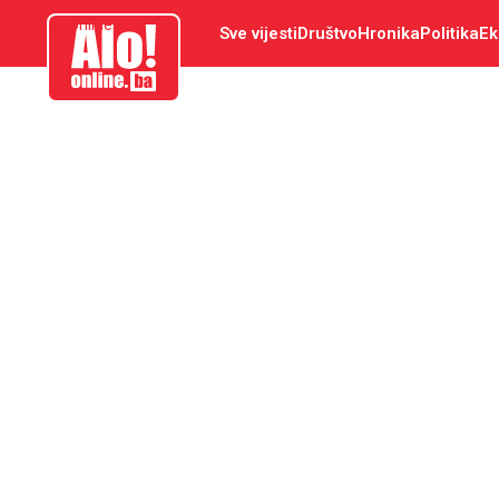
aloonline.ba
Sve vijesti
Društvo
Hronika
Politika
Ek