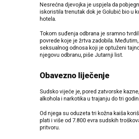
Nesrećna djevojka je uspjela da pobjegn
iskoristila trenutak dok je Golubić bio u k
hotela.
Tokom suđenja odbrana je sramno tvrdila 
povrede koje je žrtva zadobila. Međutim,
seksualnog odnosa koji je optuženi tajno 
njegovu odbranu, piše Jutarnji list.
Obavezno liječenje
Sudsko vijeće je, pored zatvorske kazne,
alkohola i narkotika u trajanju do tri godin
Od njega su oduzeta tri kožna kaiša korišć
plati i više od 7.800 evra sudskih trošk
pritvoru.