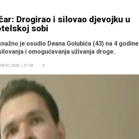
čar: Drogirao i silovao djevojku u
telskoj sobi
nažno je osudio Deana Golubića (43) na 4 godine
silovanja i omogućavanja uživanja droge.
08.07.2026.
21:58
0