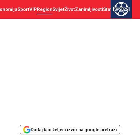
onomija
Sport
VIP
Region
Svijet
Život
Zanimljivosti
Stav
SP2026
Dodaj kao željeni izvor na google pretrazi