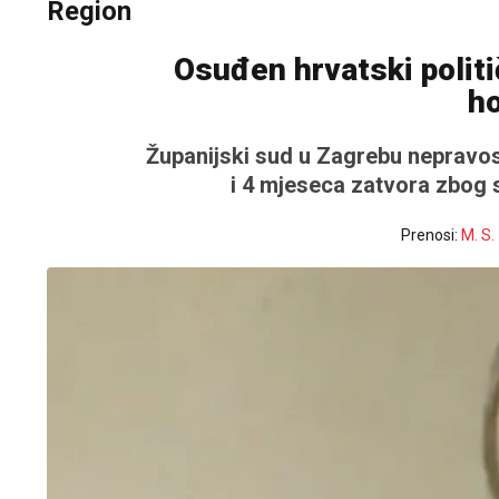
Region
Osuđen hrvatski politi
ho
Županijski sud u Zagrebu nepravos
i 4 mjeseca zatvora zbog 
Prenosi:
M. S.