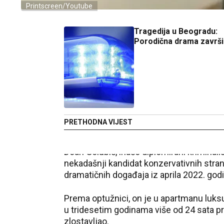
Printscreen/Youtube
Tragedija u Beogradu:
Porodična drama završi
PRETHODNA VIJEST
Dean Golubić, inače diplomirani kriminal
nekadašnji kandidat konzervativnih stra
dramatičnih događaja iz aprila 2022. god
Prema optužnici, on je u apartmanu luks
u tridesetim godinama više od 24 sata pro
zlostavljao.