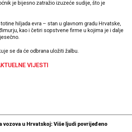
nik je bijesno zatražio izuzeće sudije, što je
stotine hiljada evra – stan u glavnom gradu Hrvatske,
murju, kao i četiri sopstvene firme u kojima je i dalje
jesečno.
uje se da će odbrana uložiti žalbu.
KTUELNE VIJESTI
a vozova u Hrvatskoj: Više ljudi povrijeđeno
25 °C